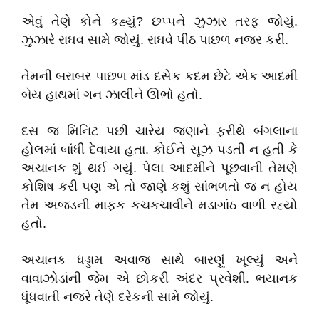
એવું તેણે કોને કહ્યું? છપ્પને ઝુઝાર તરફ જોયું.
ઝુઝારે રાઘવ સામે જોયું. રાઘવે પીઠ પાછળ નજર કરી.
તેમની બરાબર પાછળ માંડ દસેક કદમ છેટે એક આદમી
બેય હાથમાં ગન ઝાલીને ઊભો હતો.
દસ જ મિનિટ પછી ચારેય જણાને ફરીથે બંગલાના
હોલમાં બાંધી દેવાયા હતા. કોઈને સૂઝ પડતી ન હતી કે
અચાનક શું થઈ ગયું. પેલા આદમીને પૂછવાની તેમણે
કોશિષ કરી પણ એ તો જાણે કશું સાંભળતો જ ન હોય
તેમ અજડની માફક કચકચાવીને મડાગાંઠ વાળી રહ્યો
હતો.
અચાનક ધડ્ડામ અવાજ સાથે બારણું ખૂલ્યું અને
વાવાઝોડાંની જેમ એ છોકરી અંદર પ્રવેશી. ભયાનક
ધૂંધવાતી નજરે તેણે દરેકની સામે જોયું.