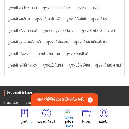
ગુજરાતી સાહસિક વાર્તા
ગુજરાતી માનવ વિજ્ઞાન
ગુજરાતી તત્વજ્ઞાન
ગુજરાતી આરોગ્ય
ગુજરાતી બાયોગ્રાફી
ગુજરાતી રેસીપી
ગુજરાતી પત્ર
ગુજરાતી હૉરર વાર્તાઓ
ગુજરાતી ફિલ્મ સમીક્ષાઓ
ગુજરાતી પૌરાણિક કથાઓ
ગુજરાતી પુસ્તક સમીક્ષાઓ
ગુજરાતી રોમાંચક
ગુજરાતી કાલ્પનિક-વિજ્ઞાન
ગુજરાતી બિઝનેસ
ગુજરાતી રમતગમત
ગુજરાતી પ્રાણીઓ
ગુજરાતી જ્યોતિષશાસ્ત્ર
ગુજરાતી વિજ્ઞાન
ગુજરાતી કંઈપણ
ગુજરાતી ક્રાઇમ વાર્તા
ઉપયોગી લિંક્સ
મફત એપ્લિકેશન ડાઉનલોડ કરો
અમારા વિશે
સંપર્ક કરો
FAQ
ગોપનીયતા નીતિ
પુસ્તકો
મફત પ્રકાશિત કરો
સુવિચાર
વિડિઓ
પ્રોફાઈલ
વાપરવાના નિયમો 