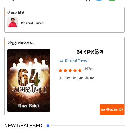
લેખક વિશે
અનુસરો
Dhaivat Trivedi
સંપૂર્ણ નવલકથા
64 સમરહિલ
દ્વારા Dhaivat Trivedi
(36.7m)
1.5m
1.4k
1m
કુલ એપિસોડ્સ : 105
NEW REALESED