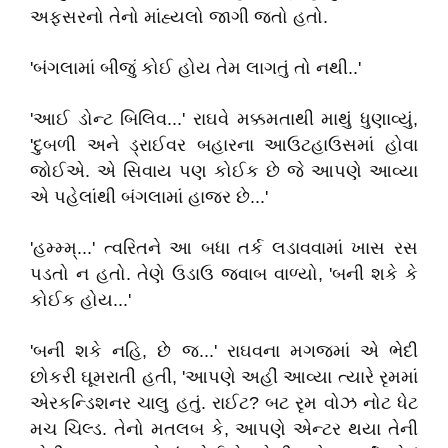
અફસરનો તેનો માંહ્યલો જાગી જતો હતો.
'બંગલામાં બીજું કોઈ હોય તેમ લાગતું તો નથી..'
'આઈ ડોન્ટ બિલિવ...' રાઘવે મક્કમતાથી માથું ધુણાવ્યું,
'દુબળી અને ડ્રાઈવર બહારના આઉટહાઉસમાં હોવા
જોઈએ. એ સિવાય પણ કોઈક છે જે આપણે આવ્યા
એ પહેલાંથી બંગલામાં હાજર છે...'
'હમ્મ્મ્...' ત્વરિતને આ બધા તર્ક લડાવવામાં ખાસ રસ
પડતો ન હતો. તેણે ઉડાઉ જવાબ વાળ્યો, 'બની શકે કે
કોઈક હોય...'
'બની શકે નહિ, છે જ...' રાઘવના મગજમાં એ ભેદી
છોકરી ઘૂમરાતી હતી, 'આપણે અહીં આવ્યા ત્યારે રૃમમાં
એરકન્ડિશનર ચાલુ હતું. રાઈટ? બટ રૃમ વોઝ નોટ ધેટ
મચ ચિલ્ડ. તેનો મતલબ કે, આપણે એન્ટર થયા તેની