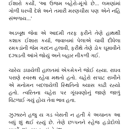
ઈશારો કર્યો, 'આ ઉજમ બહેરો-મૂંગો છે... લમણાંમાં
ગોળી ધરબી દેશે અને તમારી મરણચીસ પણ એને નહિ
સંભળાય...'
અડબૂથ જેવા એ આદમી તરફ ફરીને તેણે હાથથી
કશાક ઈશારા કર્યા, જવાબમાં પેલાએ ચાવી દીધેલા
રમકડાંની જેમ ગરદન હલાવી, ફરીથે તેણે ડોક ઘૂમાવીને
દઝાડતી આંખે જોયું અને બહાર નીકળી ગઈ.
ચારેય ડઘાયેલી હાલતમાં એકમેકને જોઈ રહ્યા. રાઘવ
પરાણે સ્વસ્થ રહેવા મથતો હતો. ચહેરો સપાટ રાખીને
એ મનોમન બદલાયેલી સ્થિતિનો ક્યાસ કાઢી રહ્યો
હતો. ત્વરિતના ચહેરા પર ગૂંચવણોનું જાણે જાળું
વિંટળાઈ ગયું હોય તેવા ભાવ હતા.
ઝુઝારને હજુ ય ગડ બેસતી ન હતી કે અચાનક આ
બધું શું થઈ રહ્યું છે. તેણે છપ્પનને સ્હેજ હડોદોલો