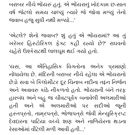
બરાબર નીચે ભોંયરું હતું. એ ભોંયરાનું ખોદકામ છ-સાત
વર્ષ જેટલો સમય ચાલ્યું ત્યારે જે જોવા મળ્યું તેનો
જવાબ હજુ સુધી નથી મળ્યો...'
'એટલે? શેનો જવાબ? શું હતું એ ભોંયરામાં? આ તું
ખરેખર હિસ્ટોરિકલ ફેક્ટ કહી રહ્યો છે?' રાઘવનો
ચહેરો ઉશ્કેરાટથી લાલઘૂમ થઈ ગયો હતો.
'યસ, આ ઐતિહાસિક વિગતોના અનેક પ્રમાણો
નોંધાયેલા છે. મંદિરની બરાબર નીચે રહેલા એ ભોંયરાનો
છેડો સવા બે કિલોમીટર દૂર ચિનાબ નદીના તદ્દન નિર્જન
અને અવાવરુ કાંઠે નીકળતો હતો. ભોંયરાની બંને તરફ
હારબંધ અને બહુ જ ચીવટપૂર્વક બનાવેલી અલમારીઓ
હતી અને એ અલમારીઓ પર સદીઓ જૂની
હસ્તપ્રતો, તામ્રપત્રો, ભોજપત્રો જેવી મેન્યુસ્ક્રિપ્ટ
દેવદારના પાટિયા વચ્ચે શણ અને નાળિયેરના થડના
રેસાઓમાં વીંટેલી મળી આવી હતી...'