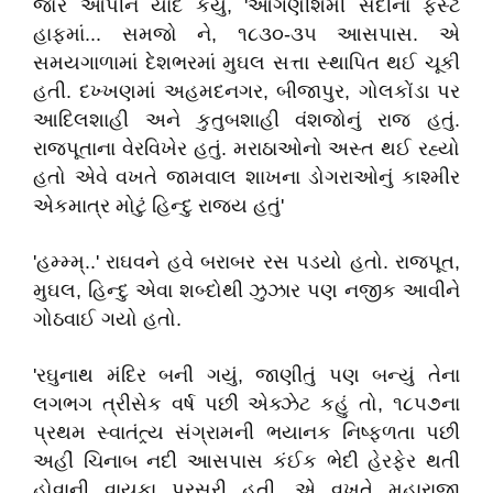
જોર આપીને યાદ કર્યું, 'ઓગણીશમી સદીના ફર્સ્ટ
હાફમાં... સમજો ને, ૧૮૩૦-૩૫ આસપાસ. એ
સમયગાળામાં દેશભરમાં મુઘલ સત્તા સ્થાપિત થઈ ચૂકી
હતી. દખ્ખણમાં અહમદનગર, બીજાપુર, ગોલકોંડા પર
આદિલશાહી અને કુતુબશાહી વંશજોનું રાજ હતું.
રાજપૂતાના વેરવિખેર હતું. મરાઠાઓનો અસ્ત થઈ રહ્યો
હતો એવે વખતે જામવાલ શાખના ડોગરાઓનું કાશ્મીર
એકમાત્ર મોટું હિન્દુ રાજ્ય હતું'
'હમ્મ્મ્..' રાઘવને હવે બરાબર રસ પડયો હતો. રાજપૂત,
મુઘલ, હિન્દુ એવા શબ્દોથી ઝુઝાર પણ નજીક આવીને
ગોઠવાઈ ગયો હતો.
'રઘુનાથ મંદિર બની ગયું, જાણીતું પણ બન્યું તેના
લગભગ ત્રીસેક વર્ષ પછી એક્ઝેટ કહું તો, ૧૮૫૭ના
પ્રથમ સ્વાતંત્ર્ય સંગ્રામની ભયાનક નિષ્ફળતા પછી
અહીં ચિનાબ નદી આસપાસ કંઈક ભેદી હેરફેર થતી
હોવાની વાયકા પ્રસરી હતી. એ વખતે મહારાજા