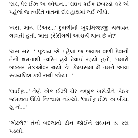
'સર, ધેર ઈઝ અ ક્વેશ્ચન...' રાઘવ કંઈક છબરડો કરે એ
પહેલાં જ ત્વરિતે વાતનો દોર હાથમાં લઈ લીધો.
'યસ, માય ડિઅર...' દુબળીની ખુશમિજાજી યથાવત
લાગતી હતી, 'મારા ડ્રેસિંગથી આશ્ચર્ય થાય છે ને?'
'યસ સર...' પૂછાય એ પહેલાં જ જવાબ વાળી દેવાની
તેની ક્ષમતાથી ત્વરિત હવે ટેવાઈ રહ્યો હતો, 'તમારો
જબ્બર મેકઓવર થયો છે. કેમ્પસમાં મેં તમને આવા
સ્ટાયલિશ કદી નથી જોયા...'
'લાઈફ...' તેણે એક ઈઝી ચેર નજીક ખસેડીને બેઠક
જમાવતા ઊંડો નિઃશ્વાસ નાંખ્યો, 'લાઈફ ઈઝ અ બીચ,
યુ નો...'
'એટલે?' તેનો બદલાતો ટોન જોઈને રાઘવને ય રસ
પડયો.