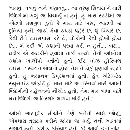
'વાંચવું, લખવું અને ભણાવવું... આ ત્રણ સિવાય મેં મારી
જિંદગીમાં કશું જ વિચાર્યું ન હતું. હું મારા સ્ટડીમાં જ
એટલો મશગુલ હતો કે મારા માટે બસ, આટલી જ
દુનિયા હતી. લોકો કેવા કપડાં પહેરે છે, શું વિચારે છે,
કેવી રીતે ટાઈમપાસ કરે છે, લોકોની કેવી હોબી હોય
છે... મેં કદી એ કશાની પરવા કરી ન હતી... બટ...'
ઘડીક એ અટકીને હવામાં તાકી રહ્યો. તેની આંખોમાં
કશોક ખાલીપો વર્તાતો હતો, 'ઈટ વોઝ હોરિબલ
ટાઈમ...' સ્વગત બોલતો હોય તેમ તે ડોકું ધુણાવી રહ્યો
હતો, 'હું ભયાનક ડિપ્રેશનમાં હતો. હેવ એટેમ્પ્ટેડ
સ્યુસાઈડ એફોર્ટ ટુ. મારા માટે આ રિસર્ચ મારી આખી
જિંદગીની મહેનતનો નીચોડ હતો. તેમાં માર ખાધા પછી
મને જિંદગી જ નિરર્થક લાગવા માંડી હતી.'
આંખો ભારપૂર્વક મીંચીને તેણે બંનેની સામે જોયું,
એકધારા ત્રાટક કરીને જોયા જ કર્યું. તેની આંખમાં
સન્નાટો હતો, કશીક ફરિયાદ હતી, 'હું આવો હતો નહિ,