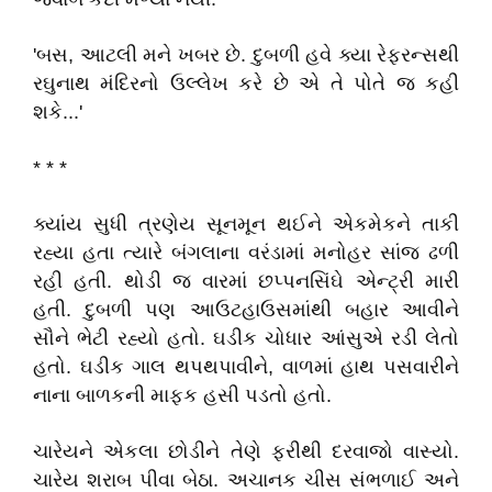
'બસ, આટલી મને ખબર છે. દુબળી હવે ક્યા રેફરન્સથી
રઘુનાથ મંદિરનો ઉલ્લેખ કરે છે એ તે પોતે જ કહી
શકે...'
* * *
ક્યાંય સુધી ત્રણેય સૂનમૂન થઈને એકમેકને તાકી
રહ્યા હતા ત્યારે બંગલાના વરંડામાં મનોહર સાંજ ઢળી
રહી હતી. થોડી જ વારમાં છપ્પનસિંઘે એન્ટ્રી મારી
હતી. દુબળી પણ આઉટહાઉસમાંથી બહાર આવીને
સૌને ભેટી રહ્યો હતો. ઘડીક ચોધાર આંસુએ રડી લેતો
હતો. ઘડીક ગાલ થપથપાવીને, વાળમાં હાથ પસવારીને
નાના બાળકની માફક હસી પડતો હતો.
ચારેયને એકલા છોડીને તેણે ફરીથી દરવાજો વાસ્યો.
ચારેય શરાબ પીવા બેઠા. અચાનક ચીસ સંભળાઈ અને