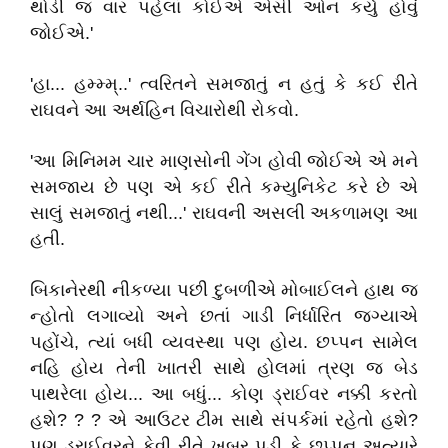
થોડી જ વાર પહેલાં કોઈએ એસી ઓન કર્યું હોવું
જોઈએ.'
'હા... હમ્મ્મ્..' ત્વરિતને સમજાતું ન હતું કે કઈ રીતે
રાઘવને આ અર્થહિન વિચારોથી રોકવો.
'આ મિનિમમ ચાર માણસોની ગેંગ હોવી જોઈએ એ મને
સમજાય છે પણ એ કઈ રીતે કમ્યુનિકેટ કરે છે એ
સાલું સમજાતું નથી...' રાઘવની અસલી અકળામણ આ
હતી.
બિકાનેરથી નીકળ્યા પછી દુબળીએ મોબાઈલને હાથ જ
ન્હોતો લગાવ્યો અને છતાં ગાડી નિર્ધારિત જગ્યાએ
પહોંચે, ત્યાં બધી વ્યવસ્થા પણ હોય. છપ્પન સામેલ
નહિ હોય તેની ખાતરી સાથે હોલમાં ત્રણ જ બેડ
પાથરેલા હોય... આ બધું... કોણ ડ્રાઈવર નક્કી કરતો
હશે? ? ? એ આઉટર ટીમ સાથે સંપર્કમાં રહેતો હશે?
પણ ડ્રાઈવરને કેવી રીતે ખબર પડી કે છપ્પન અત્યારે