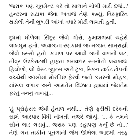
'જરાક પણ મૂવમેન્ટ કરે તો સાલાને ગોળી મારી દેજે...'
હન્ટરના સટાકા જેવા અવાજે તેણે કહ્યું. વિસ્ફારિત
થયેલી તેની ભુખરી આંખો વધારે મોટી લાગતી હતી.
દૂધમાં ઘોળેલા સિંદૂર જેવો ગોરો, કુમાશભર્યા ચહેરો
લાલઘૂમ હતો. અવાજના રણકામાં જન્મજાત સામ્રાજ્ઞી
જેવો ઠસ્સો હતો. કપાળ પર આવી જતી વાળની લટ,
તીવ્ર ઉશ્કેરાટથી હાંફતા ભરાવદાર સ્તનોનો લયબધ્ધ
હિલોળો, લો-વેસ્ટ જીન્સ અને ટૂંકા, સ્કિન ટાઈટ ટોપની
વચ્ચેથી આંખોમાં મોરપિંછ ફેરવી જતો કમરનો મોહક,
માંસલ વળાંક અને આમતેમ વિંઝાતા હાથમાં જેમતેમ
ફરતું ગનનું નાળચું...
'હું પ્રોફેસર જેવી હેતાળ નથી...' તેણે ફરીથી દરેકની
સામે આરપાર વિંધી નાંખતી નજરે જોયું, '... કે તમને
સૌને લાડ લડાવું... જરાક પણ ડહાપણ કર્યું છે તો...'
તેણે ગન તાકીને પૂતળાની જેમ ઊભેલા આદમી તરફ