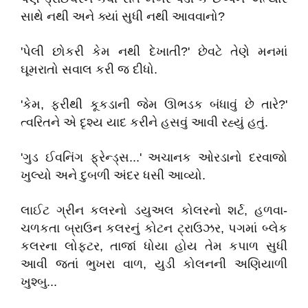
સાથે નથી અને ક્યાં સુધી નથી આવવાનો?
'પેલી છોકરી કેમ નથી દેખાતી?' છેવટે તેણે મનમાં
ઘૂમરાતો સવાલ કરી જ દીધો.
'કેમ, ફરીથી કૂકડાની જેમ ઊભડક બંધાવું છે તારે?'
ત્વરિતને એ દૃશ્ય યાદ કરીને હસવું આવી રહ્યું હતું.
'ગુડ ઈવનિંગ ફ્રેન્ડ્સ...' અચાનક ઓરડાનો દરવાજો
ખુલ્યો અને દુબળી અંદર ધસી આવ્યો.
લાઈટ ગ્રીન કલરનો ડયુઅલ કોલરનો શર્ટ, હળવા-
ચળકતા બ્રાઉન કલરનું કોટન ટ્રાઉઝર, પગમાં બ્લેક
કલરના લોફ્ટર, તાજાં ધોયા હોય તેમ કપાળ સુધી
આવી જતાં ભુખરા વાળ, યુડી કોલનની અણિયાળી
ખુશ્બુ...