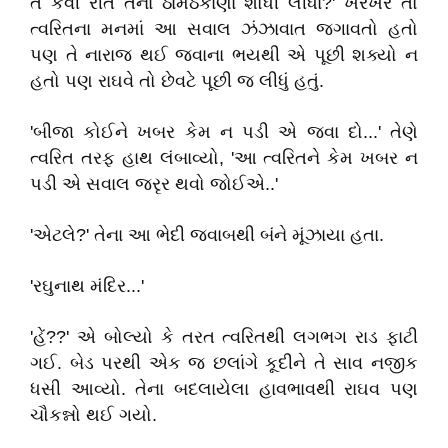
તેં કેવી રીતે તેના ઠામઠેકાણા શોધી લીધા?' ખરેખર તો
ત્વરિતના મનમાં આ સવાલ ઝંઝાવાત જગાવતો હતો
પણ તે નારાજ થઈ જવાના ભયથી એ પૂછી શક્યો ન
હતો પણ રાઘવે તો છેવટે પૂછી જ લીધું હતું.
'બીજા કોઈને ખબર કેમ ન પડી એ જવા દો...' તેણે
ત્વરિત તરફ હાથ લંબાવ્યો, 'આ ત્વરિતને કેમ ખબર ન
પડી એ સવાલ જરૃર થવો જોઈએ..'
'એટલે?' તેના આ ભેદી જવાબથી બંને મૂંઝાયા હતા.
'રઘુનાથ મંદિર...'
'હેં??' એ બોલ્યો કે તરત ત્વરિતથી લગભગ રાડ ફાટી
ગઈ. બેડ પરથી એક જ છલાંગે કૂદીને તે સાવ નજીક
ધસી આવ્યો. તેના બદલાયેલા હાવભાવથી રાઘવ પણ
ચૌકન્નો થઈ ગયો.