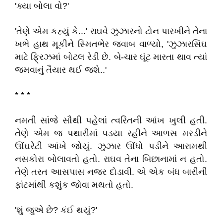
'ક્યા બોલા વો?'
'તેણે એમ કહ્યું કે...' રાઘવે ઝુઝારનો ટોન પારખીને તેના
ખભે હાથ મૂકીને સ્મિતભેર જવાબ વાળ્યો, 'ઝુઝારસિંઘ
માટે ફ્રિઝમાં બોટલ રેડી છે. બે-ચાર ઘૂંટ મારતા થાવ ત્યાં
જમવાનું તૈયાર થઈ જશે..'
* * *
નમતી સાંજે સૌથી પહેલાં ત્વરિતની આંખ ખુલી હતી.
તેણે એમ જ પથારીમાં પડયા રહીને આળસ મરડીને
ઊંઘરેટી આંખે જોયું. ઝુઝાર ઊંધો પડીને આરામથી
નસકોરા બોલાવતો હતો. રાઘવ તેના બિછાનામાં ન હતો.
તેણે તરત આસપાસ નજર દોડાવી. એ એક બંધ બારીની
ફાંટમાંથી કશુંક જોવા મથતો હતો.
'શું જુએ છે? કંઈ થયું?'