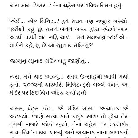
'યસ માય ડિઅર...' તેના ચહેરા પર ગર્વિષ્ઠ સ્મિત હતું.
'એઈ... એક મિનિટ...' હવે રાઘવ પણ નજીક ખસ્યો,
'ફરીથી કહું છું, તમને બંનેને ખબર હોય એટલે આમ
અડધી-પડધી વાત નહિ ચાલે... મને સમજાવું જોઈએ...
માંડીને કહે, શું છે આ રઘુનાથ મંદિરનું?'
'જમ્મુનું રઘુનાથ મંદિર બહુ જાણીતું...'
'યસ, મને યાદ આવ્યું...' રાઘવ ઉત્સાહમાં આવી ગયો
હતો, '૨૦૦૨માં કાશ્મીરી મિલિટન્ટ્સે બબ્બે વખત આ
મંદિર પર ફિદાયિન એટેક કર્યો હતો'
'યસ્સ, ધેટ્સ ઈટ... એ મંદિર ખાસ..' અચાનક એ
અટક્યો. જાણે સરવા કાને કશુંક સાંભળતો હોય તેમ
ત્રાંસી નજરે જોઈ રહ્યો, તેના ચહેરા પર ઝડપભેર
ભાવપરિવર્તન થવા લાગ્યું અને અચાનક નાના બાળકની