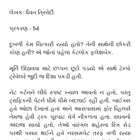
લેખકઃ ધૈવત ત્રિવેદી
પ્રકરણ - 54
દુબળી કેમ ચિત્કારી રહ્યો હતો? તેની સાથેની છોકરી
કોણ હતી? એ જોતાં પહેલાં કેટલોક ફ્લેશબેક.
મૂર્તિ ઊઠાવવા માટે છપ્પન છૂટો પડયો એ સાથે ટેમ્પો
ટ્રેવેલરે જુદી જ દિશા પકડી હતી.
નેટ કર્ટનને લીધે સ્પષ્ટ ખ્યાલ આવતો ન હતો, પરંતુ
ટ્રાફિકની પેટર્ન ધીમે ધીમે બદલાઈ રહી હતી. બાઈક્સ
હવે ઓછા દેખાતાં હતાં અને આસપાસમાં ફોર વ્હિલર્સ
તેમજ હેવી ટ્રક પૂરપાટ વેગે નીકળતા હતા. રાઘવનો
અંદાજ સાચો હતો, તેઓ વારંગલ શહેરના રિંગ રોડ
પરથી પસાર થઈને હવે નરસમપેટ તરફ વળી રહ્યા