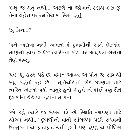
'કશું જ થતું નથી... એટલે તો જોવાની ટ્રાય કરું છું'
તેના ચહેરા પર રમતિયાળ સ્મિત હતું.
'યુ મિન...?'
'મને અંદાજ નથી આવતો કે દુબળીની સાથે કેટલાંક
માણસો હોઈ શકે?' ત્વરિતના બેડ પર અધૂકડા બેસતાં
તેણે કહ્યું.
'પણ શું ફરક પડે છે, વખત આવ્યે એ પોતે જ સામેથી
બધું કહેતો રહે છે...' મૂર્તિચોરીનો ભેદ જાણવા માટે
ત્વરિત એટલો બધો આતુર હતો કે હવે એ કોઈ પણ રીતે
દુબળીને છંછેડવા ન્હોતો માંગતો.
'એ કહે ત્યારે જ ખબર પડે એ સ્થિતિ આપણા માટે
યોગ્ય નથી...' દુબળીની વાતો સાંભળ્યા પછી રાઘવની
ઉત્સુકતા ય ફાટાફાટ થતી હતી પણ હજુ ય પોલિસ