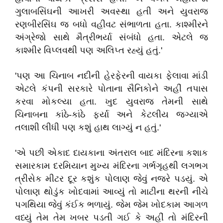
ગુલાબસિંઘની આખરી અવસ્થા હતી અને યુવરાજ
રણબીરસિંઘ જ બધો વહીવટ સંભાળતા હતા. કાશ્મીરને
અંગ્રેજો સાથે મૈત્રીભર્યા સંબંધો હતા. એટલે જ
કાશ્મીર વિપ્લવથી પણ અલિપ્ત રહ્યું હતું.'
'પણ આ ચિનાબ નદીની હેરફેરની વાયકા ફેલાવા માંડી
એટલે કંપની સરકારે પોતાના સૈનિકોને અહીં તપાસ
કરવા મોકલ્યા હતા. ખુદ યુવરાજ તેમની સાથે
ચિનાબના કાંઠે-કાંઠે ફર્યા અને કેટલીય જગ્યાએ
તલાશી લીધી પણ કશું હાથ લાગ્યું ન હતું.'
'એ પછી એકાદ દાયકાના અંતરાલ બાદ મંદિરના કશાક
સમારકામ દરમિયાન મુખ્ય મંદિરના ગર્ભગૃહથી લગભગ
ત્રીસેક મીટર દૂર કશુંક પોલાણ જેવું નજરે પડયું. એ
પોલાણ થોડુંક ખોદવામાં આવ્યું તો માટીના થરની નીચે
પગથિયા જેવું કંઈક ભળાયું. જેમ જેમ ખોદકામ આગળ
વધ્યું તેમ તેમ ખબર પડતી ગઈ કે અહીં તો મંદિરની