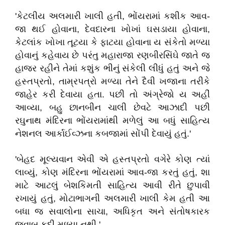
'કેટલીય અલમારી ખાલી હતી, ભોંયરામાં કશીક આવ-
જા થઈ હોવાના, દેવદારના ખોખાં ઘસડાયા હોવાના,
કેટલાંક ખોખા તૂટયા કે ફાટયા હોવાના ય સંકેતો મળ્યા
હોવાનું કહેવાય છે પરંતુ મહારાજા રણબીરસિંઘે જાતે જ
હાજર રહીને તેમાં કશુંક ભીનું સંકેલી લીધું હતું અને જે
હસ્તપ્રતો, તામ્રપત્રો મળ્યા તેને દૈવી ખજાના તરીકે
જાહેર કરી દેવાયા હતા. પછી તો અંગ્રેજો ય અહીં
આવ્યા, બહુ છાનબીન ચાલી છેવટે આઝાદી પછી
રઘુનાથ મંદિરના ભોંયરામાંથી મળેલું આ બધું સાહિત્ય
નેશનલ આર્કાઈવ્ઝના કબજામાં સોંપી દેવાયું હતું.'
'બેહદ મૂલ્યવાન એવી એ હસ્તપ્રતો વગેરે કોણ ત્યાં
લાવ્યું, કોણ મંદિરના ભોંયરામાં આવ-જા કરતું હતું, શા
માટે આટલું બેશકિમતી સાહિત્ય આવી રીતે છુપાવી
રખાયું હતું, મોટાભાગની અલમારી ખાલી કેમ હતી આ
બધા જ સવાલોના સાચા, અધિકૃત અને સંતોષકારક
જવાબ કદી મળ્યા નથી.'