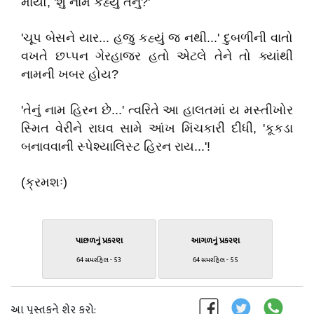
માર્યો, 'શું નામ કહ્યું તેનું?'
'ચૂપ બેસને યાર... હજુ કહ્યું જ નથી...' દુબળીની વાતો
વખતે છપ્પન ગેરહાજર હતો એટલે તેને તો ક્યાંથી
નામની ખબર હોય?
'તેનું નામ હિરન છે...' ત્વરિતે આ હાલતમાં ય મસ્તીખોર
સ્મિત વેરીને રાઘવ સામે આંખ મિંચકારી દીધી, 'કૂકડા
બનાવવાની સ્પેશ્યાલિસ્ટ હિરન રાય...'!
(ક્રમશઃ)
પાછળનું પ્રકરણ
આગળનું પ્રકરણ
64 સમરહિલ - 53
64 સમરહિલ - 55
આ પુસ્તકને શેર કરો: