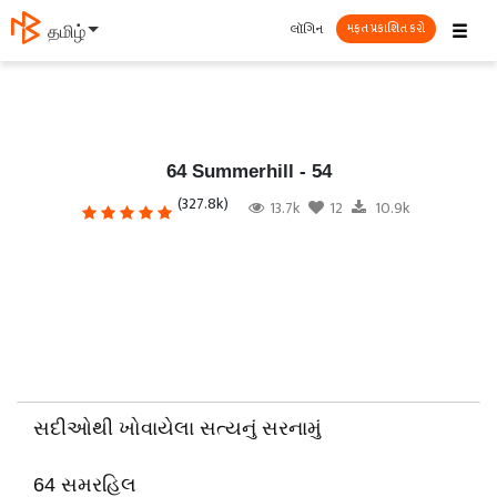
☰
લૉગિન
தமிழ்
મફત પ્રકાશિત કરો
64 Summerhill - 54
(327.8k)
13.7k
12
10.9k
સદીઓથી ખોવાયેલા સત્યનું સરનામું
64 સમરહિલ