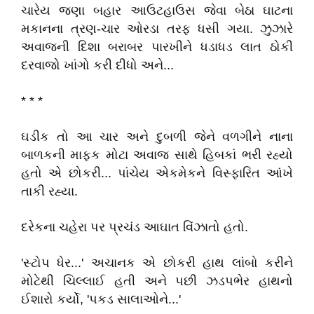
ચારેય જણા બહાર આઉટહાઉસ જેવા બેઠા ઘાટના
મકાનના ત્રણ-ચાર ઓરડા તરફ ધસી ગયા. ઝુઝારે
અવાજની દિશા બરાબર પારખીને ધડાધડ લાત ઠોકી
દરવાજો ખાંગો કરી દીધો અને...
* * *
ઘડીક તો આ ચાર અને દુબળી જેને વળગીને નાના
બાળકની માફક મોટા અવાજ સાથે હિબકાં ભરી રહ્યો
હતો એ છોકરી... પાંચેય એકમેકને વિસ્ફારિત આંખે
તાકી રહ્યા.
દરેકના ચહેરા પર પ્રચંડ આઘાત વિંઝાતો હતો.
'સ્ટોપ ધેર...' અચાનક એ છોકરી હાથ લાંબો કરીને
મોટેથી ચિલ્લાઈ હતી અને પછી ઝડપભેર હાથનો
ઈશારો કર્યો, 'પકડ સાલાઓને...'