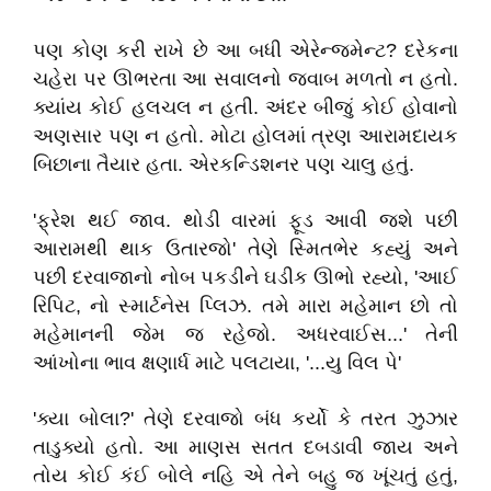
પણ કોણ કરી રાખે છે આ બધી એરેન્જમેન્ટ? દરેકના
ચહેરા પર ઊભરતા આ સવાલનો જવાબ મળતો ન હતો.
ક્યાંય કોઈ હલચલ ન હતી. અંદર બીજું કોઈ હોવાનો
અણસાર પણ ન હતો. મોટા હોલમાં ત્રણ આરામદાયક
બિછાના તૈયાર હતા. એરકન્ડિશનર પણ ચાલુ હતું.
'ફ્રેશ થઈ જાવ. થોડી વારમાં ફૂડ આવી જશે પછી
આરામથી થાક ઉતારજો' તેણે સ્મિતભેર કહ્યું અને
પછી દરવાજાનો નોબ પકડીને ઘડીક ઊભો રહ્યો, 'આઈ
રિપિટ, નો સ્માર્ટનેસ પ્લિઝ. તમે મારા મહેમાન છો તો
મહેમાનની જેમ જ રહેજો. અધરવાઈસ...' તેની
આંખોના ભાવ ક્ષણાર્ધ માટે પલટાયા, '...યુ વિલ પે'
'ક્યા બોલા?' તેણે દરવાજો બંધ કર્યો કે તરત ઝુઝાર
તાડુક્યો હતો. આ માણસ સતત દબડાવી જાય અને
તોય કોઈ કંઈ બોલે નહિ એ તેને બહુ જ ખૂંચતું હતું,