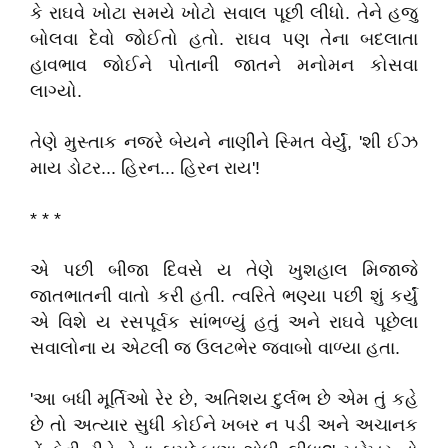
કે રાઘવે ખોટા સમયે ખોટો સવાલ પૂછી લીધો. તેને હજુ
બોલવા દેવો જોઈતો હતો. રાઘવ પણ તેના બદલાતા
હાવભાવ જોઈને પોતાની જાતને મનોમન કોસવા
લાગ્યો.
તેણે મુસ્તાક નજરે બેયને નાણીને સ્મિત વેર્યું, 'શી ઈઝ
માય ડોટર... હિરન... હિરન રાય'!
* * *
એ પછી બીજા દિવસે ય તેણે ખુશહાલ મિજાજે
જાતભાતની વાતો કરી હતી. ત્વરિતે ભણ્યા પછી શું કર્યું
એ વિશે ય રસપૂર્વક સાંભળ્યું હતું અને રાઘવે પૂછેલા
સવાલોના ય એટલી જ ઉલટભેર જવાબો વાળ્યા હતા.
'આ બધી મૂર્તિઓ રેર છે, અતિશય દુર્લભ છે એમ તું કહે
છે તો અત્યાર સુધી કોઈને ખબર ન પડી અને અચાનક