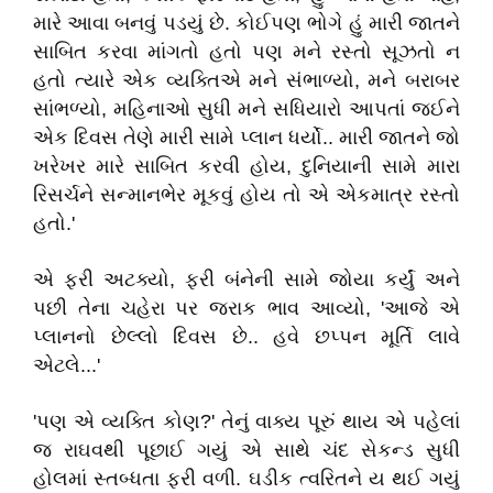
મારે આવા બનવું પડયું છે. કોઈપણ ભોગે હું મારી જાતને
સાબિત કરવા માંગતો હતો પણ મને રસ્તો સૂઝતો ન
હતો ત્યારે એક વ્યક્તિએ મને સંભાળ્યો, મને બરાબર
સાંભળ્યો, મહિનાઓ સુધી મને સધિયારો આપતાં જઈને
એક દિવસ તેણે મારી સામે પ્લાન ધર્યો.. મારી જાતને જો
ખરેખર મારે સાબિત કરવી હોય, દુનિયાની સામે મારા
રિસર્ચને સન્માનભેર મૂકવું હોય તો એ એકમાત્ર રસ્તો
હતો.'
એ ફરી અટક્યો, ફરી બંનેની સામે જોયા કર્યું અને
પછી તેના ચહેરા પર જરાક ભાવ આવ્યો, 'આજે એ
પ્લાનનો છેલ્લો દિવસ છે.. હવે છપ્પન મૂર્તિ લાવે
એટલે...'
'પણ એ વ્યક્તિ કોણ?' તેનું વાક્ય પૂરું થાય એ પહેલાં
જ રાઘવથી પૂછાઈ ગયું એ સાથે ચંદ સેકન્ડ સુધી
હોલમાં સ્તબ્ધતા ફરી વળી. ઘડીક ત્વરિતને ય થઈ ગયું