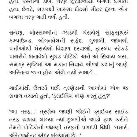
હતા. રસ્તાની ડાબી તરફ છૂટાછવાયા બંગલા દેખાતા
હતા. છેવટે, સડકથી ખાસ્સા દોઢસો મીટર દૂરના એક
બંગલા તરફ ગાડી વળી હતી.
રાયણ, બોરસલ્લીના ઝાડથી ઘેરાયેલું સાફસૂથરું
કમ્પાઉન્ડ, બોગનવેલની સફેદ, ગુલાબી, જાંબલી
પત્તીઓથી ઘેરાયેલો વિશાળ દરવાજો, હારબંધ સ્ટેકર્ડ
પાથરીને બનાવેલો સુઘડ પોર્ટિકો અને એ સિવાય બસ,
સમગ્ર સૃષ્ટિમાં આ મકાન સિવાય બીજાં કશાંનું જાણે
અસ્તિત્વ જ ન હોય એવો નર્યો સન્નાટો...
ગાડીમાંથી ઉતર્યા પછી ત્રણેયની આંખોમાં એક જ
સવાલ વંચાતો હતો, 'ડ્રાઈવિંગ કોણ કરતું હતું?'
'આ તરફ...' ત્રણેય જાણી જોઈને ડ્રાઈવર સાઈડ
તરફ ચાલવા લાગ્યા ત્યાં દુબળીએ આડો હાથ કરીને
તેમને પોર્ટિકોની જમણી તરફની પગદંડી ચિંધી, 'તમારી
એરેન્જમેન્ટ અંદર બંગલામાં છે...'