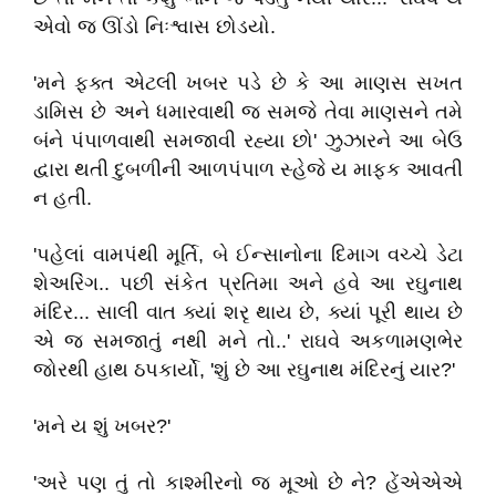
એવો જ ઊંડો નિઃશ્વાસ છોડયો.
'મને ફક્ત એટલી ખબર પડે છે કે આ માણસ સખત
ડામિસ છે અને ધમારવાથી જ સમજે તેવા માણસને તમે
બંને પંપાળવાથી સમજાવી રહ્યા છો' ઝુઝારને આ બેઉ
દ્વારા થતી દુબળીની આળપંપાળ સ્હેજે ય માફક આવતી
ન હતી.
'પહેલાં વામપંથી મૂર્તિ, બે ઈન્સાનોના દિમાગ વચ્ચે ડેટા
શેઅરિંગ.. પછી સંકેત પ્રતિમા અને હવે આ રઘુનાથ
મંદિર... સાલી વાત ક્યાં શરૃ થાય છે, ક્યાં પૂરી થાય છે
એ જ સમજાતું નથી મને તો..' રાઘવે અકળામણભેર
જોરથી હાથ ઠપકાર્યો, 'શું છે આ રઘુનાથ મંદિરનું યાર?'
'મને ય શું ખબર?'
'અરે પણ તું તો કાશ્મીરનો જ મૂઓ છે ને? હેંએએએ