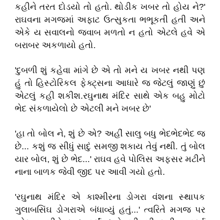
કહીને તરત દોડયો તો હતો. થોડીક ખબર તો હોય ને?'
રાઘવના મગજમાં અફાટ ઉત્સુકતા ભભૂકતી હતી અને
એકે ય સવાલનો જવાબ મળતો ન હતો એટલે હવે એ
બરાબર અકળાયો હતો.
'દુબળી શું કહેવા માંગે છે એ તો મને ય ખબર નથી પણ
હું તો હિસ્ટોરિકલ ફેક્ટ્સના આધારે જ જેટલું જાણું છું
એટલું કહી શકીશ.રઘુનાથ મંદિર સાથે એક બહુ મોટો
ભેદ સંકળાયેલો છે એટલી મને ખબર છે'
'હા તો બોલ ને, શું છે એ? અહીં સાલુ બધુ ભેદભેદભેદ જ
છે... કશું જ સીધું સાદું સમજી શકાય તેવું નથી. તું બોલ
યાર બોલ, શું છે ભેદ...' રાઘવ હવે પોલિસ અફસર મટીને
નાના બાળક જેવી જીદ પર આવી ગયો હતો.
'રઘુનાથ મંદિર એ કાશ્મીરના ડોગરા વંશના સ્થાપક
ગુલાબસિંઘ ડોગરાએ બંધાવ્યું હતું...' ત્વરિતે મગજ પર