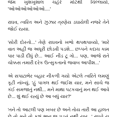
જેમ ખુશખુશાલ ચહેરે મોટેથી ચિલ્લાયો,
'ઓઓઓઓઓઓ....'
રાઘવ, ત્વરિત અને ઝુઝાર ત્રણેય ડઘાયેલી નજરે તેને
જોઈ રહ્યા.
'સોરી દોસ્તો...' તેણે રાઘવનો ખભો થપથપાવ્યો, 'મારે
વાત અહીં જ અધૂરી છોડવી પડશે... છપ્પને કદાચ કામ
પાર પાડી દીધું છે... આઈ નીડ ટૂ ગો... પણ, આજે રાતે
ચોક્કસ તમારી દરેક ઉત્સુકતાનો જવાબ આપીશ...'
એ સપાટાભેર બહાર નીકળી ગયો એટલે ત્વરિતે લમણું
કૂટી નાંખ્યું, 'હું પાગલ થઈ જઈશ યાર, મને સાચે જ
કંઈ સમજાતું નથી... મને માથા પટકવાનું મન થઈ આવે
છે... શું થઈ રહ્યું છે આ બધું યાર?'
'તને તો આટલી પણ ખબર છે અને તોય તારી આ હાલત
છે તો મને તો કશું ભાન જ પડતું નથી યાર...' રાઘવે ય