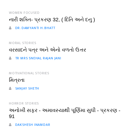
WOMEN FOCUSED
નારી શક્તિ- પ્રકરણ 32, ( દિતિ અને દનુ )
DR. DAMYANTI H. BHATT
MORAL STORIES
વરસાદને પત્ર અને એનો વળતો ઉત્તર
TR MRS SNEHAL RAJAN JANI
MOTIVATIONAL STORIES
મિત્રતા
SANJAY SHETH
HORROR STORIES
અનોખી સફર - અમાવસ્યાથી પૂર્ણિમા સુધી - પ્રકરણ -
91
DAKSHESH INAMDAR