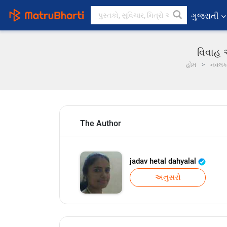
ગુજરાતી
વિવાહ એ
હોમ
નવલ
The Author
jadav hetal dahyalal
અનુસરો