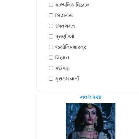
કાલ્પનિક-વિજ્ઞાન
બિઝનેસ
રમતગમત
પ્રાણીઓ
જ્યોતિષશાસ્ત્ર
વિજ્ઞાન
કંઈપણ
ક્રાઇમ વાર્તા
નવલકથા