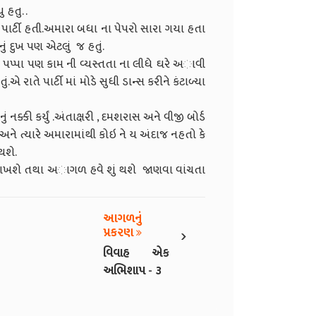
હતુ. .
્ટી હતી.અમારા બધા ના પેપરો સારા ગયા હતા
ં દુખ પણ એટલું જ હતું.
ે પપ્પા પણ કામ ની વ્યસ્તતા ના લીધે ઘરે અાવી
ં.એ રાતે પાર્ટી માં મોડે સુધી ડાન્સ કરીને કંટાળ્યા
કી કર્યું .અંતાક્ષરી , દમશરાસ અને વીજી બોર્ડ
અને ત્યારે અમારામાંથી કોઇ ને ય અંદાજ નહતો કે
થશે.
 તથા અાગળ હવે શું થશે જાણવા વાંચતા
આગળનું
›
પ્રકરણ
વિવાહ એક
અભિશાપ - ૩