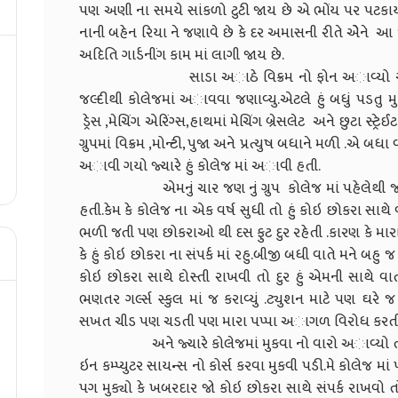
પણ અણી ના સમયે સાંકળો ટુટી જાય છે એ ભોંય પર પટકાય છ
નાની બહેન રિયા ને જણાવે છે કે દર અમાસની રીતે એેને આ
અદિતિ ગાર્ડનીંગ કામ માં લાગી જાય છે.
સાડા અાઠે વિક્રમ નો ફોન અાવ્યો અને એણે ક
જલ્દીથી કોલેજમાં અાવવા જણાવ્યુ.એટલે હું બધું પડતુ મુ
ડ્રેસ ,મેચિંગ એરિંગ્સ,હાથમાં મેચિંગ બ્રેસલેટ અને છુટા સ્ટ્રેઈ
ગ્રુપમાં વિક્રમ ,મોન્ટી, પુજા અને પ્રત્યુષ બધાને મળી .એ 
અાવી ગયો જ્યારે હું કોલેજ માં અાવી હતી.
એમનું ચાર જણ નું ગ્રુપ કોલેજ માં પહેલેથી જ હતુ.અ
હતી.કેમ કે કોલેજ ના એક વર્ષ સુધી તો હું કોઇ છોકરા સાથ
ભળી જતી પણ છોકરાઓ થી દસ ફુટ દુર રહેતી .કારણ કે માર
કે હું કોઇ છોકરા ના સંપર્ક માં રહુ.બીજી બધી વાતે મને બહુ
કોઇ છોકરા સાથે દોસ્તી રાખવી તો દુર હું એમની સાથે વા
ભણતર ગર્લ્સ સ્કુલ માં જ કરાવ્યું .ટ્યુશન માટે પણ ઘર
સખત ચીડ પણ ચડતી પણ મારા પપ્પા અાગળ વિરોધ કરતી
અને જ્યારે કોલેજમાં મુકવા નો વારો અાવ્યો તો નાછુ
ઇન કમ્પ્યુટર સાયન્સ નો કોર્સ કરવા મુકવી પડી.મે કોલેજ મ
પગ મુક્યો કે ખબરદાર જો કોઇ છોકરા સાથે સંપર્ક રાખવો