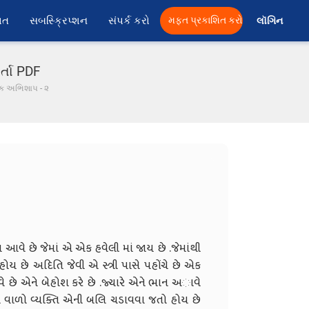
ાત
સબસ્ક્રિપ્શન
સંપર્ક કરો
મફત પ્રકાશિત કરો
લૉગિન 
ર્તા PDF
ક અભિશાપ - ૨
 છે જેમાં એ એક હવેલી માં જાય છે .જેમાંથી
 છે અદિતિ જેવી એ સ્ત્રી પાસે પહોંચે છે એક
વે છે એને બેહોશ કરે છે .જ્યારે એને ભાન અાવે
ેરા વાળો વ્યક્તિ એની બલિ ચડાવવા જતો હોય છે