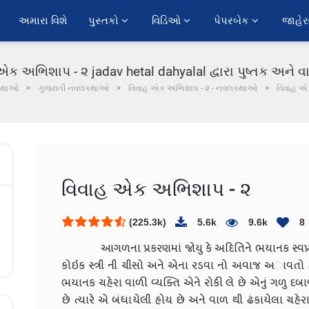
અમારા વિશે
પુસ્તકો 
વિડિઓ 
પેપરબેક 
જાહેર
ક અભિશાપ - ૨ jadav hetal dahyalal દ્વારા પુષ્તક અને વા
કથાઓ
ગુજરાતી નવલકથાઓ
વિવાહ એક અભિશાપ - ૨ - નવલકથાઓ
વિવાહ એ
વિવાહ એક અભિશાપ - ૨
(225.3k)
5.6k
9.6k
8
આગળના પ્રકરણમાં જોયુ કે અદિતિને ભયાનક સ્વપ્ન આવે
કોઇક સ્ત્રી ની ચીસો અને એના રડવા નો અવાજ અાવતો હોય
ભયાનક ચહેરા વાળી વ્યક્તિ એને રોકી લે છે એનું ગળુ દબા
છે ત્યારે એ બંધાયેલી હોય છે અને વાળ થી ઢંકાયેલા ચહ