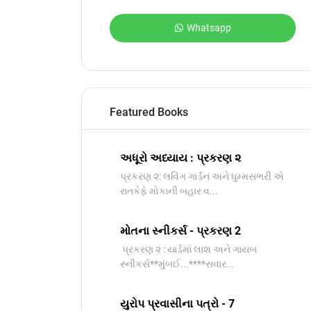
Whatsapp
Featured Books
અધૂરો અધ્યાય : પ્રકરણ ૨
પ્રકરણ ૨: લવિંગ ગાર્ડન અને ધુમ્મસભરી એ
રાતકેફે મોકાની બહાર વ...
મોતના સ્નીકર્સ - પ્રકરણ 2
પ્રકરણ ૨ : યાર્ડમાં લાશ અને ગાયબ
સ્નીકર્સ**મુંબઈ...****સવાર...
યુરોપ પ્રવાસીના પત્રો - 7