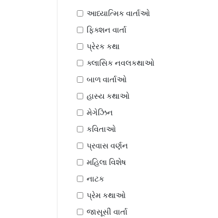
આધ્યાત્મિક વાર્તાઓ
ફિક્શન વાર્તા
પ્રેરક કથા
ક્લાસિક નવલકથાઓ
બાળ વાર્તાઓ
હાસ્ય કથાઓ
મેગેઝિન
કવિતાઓ
પ્રવાસ વર્ણન
મહિલા વિશેષ
નાટક
પ્રેમ કથાઓ
જાસૂસી વાર્તા