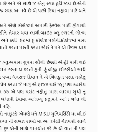
ે અને એ સાથે જ એનું સ્વપ્ન ટુટી જાય છે.એની
 જ સ્વપ્ન અાવે છે.એ પછી રિયા નહાવા માટે અને
ોલેજમાં અમારી ફેરવેલ પાર્ટી હોવાથી
કીને તૈયાર થવા લાગી.વ્હાઇટ બ્લુ કલરની લોન્ગ
ટ અને કર્લી હેર માં હું કોલેજ પહોંચી.કોલેજમાં મારા
બધા વાતો કરતા મસ્તી કરતા જોઇ ને મને એ દિવસ યાદ
મારા ગ્રુપમા સૌથી છેલ્લી એન્ટ્રી મારી થઇ
ે વાત કરતા ય ડરતી હતી .હું બીજી છોકરીઓ સાથે
ા પપ્પા ધનરાજ દિવાન ને એ બિલકુલ પસંદ નહોતુ
 જ પ્રેમ કરતા જે માગુ એ હાજર થઈ જતુ પણ ક્યારેય
ત કરું એ પણ પસંદ નહોતુ .મારા બારમા સુધી નું
ે જ બંધાવી દેવામા અાવ્યુ હતુ.મને અા બધા થી
 નહિ.
ટકે એમણે મને M.S.U યુનિવર્સિટી માં બી.ઇ
ાં પપ્પા ની સખત શબ્દો માં અાપેલી ચેતવણી સાથે
 તો દુર એની સાથે વાતચીત કરે છે એ વાત ની પણ