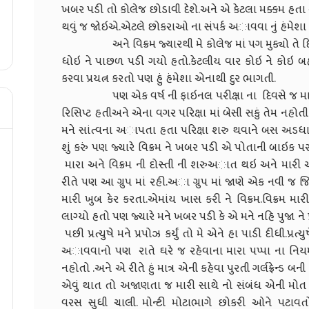
ખબર પડી તો કોલેજ છોડાવી દેશે.અને એ કેટલા મક્કમ હત
થવું જ જોઇએ.એટલે છોકરાઓ ના સંપર્ક અાવવા નું હંમેશા
અને વિક્રમ જ્યારથી મે કોલેજ માં પગ મુક્યો તે દિવસ 
ધોઇ ને પાછળ પડી ગયો હતો.કેટલીય વાર કોઇ ને કોઇ બહા
કરવા પ્રયત્ન કરતો પણ હું હંમેશા એનાથી દુર ભાગતી.
પણ એક વર્ષ ની ફાઇનલ પરીક્ષા ના દિવસે જ મારા થી મા
રિસિપ્ટ હતીઅને એના વગર પરિક્ષા માં બેસી સકું તેમ નહોત
મને સાંત્વના અાપતા હતા પરિક્ષા શરુ થવાને બસ અડધા 
શું કરું પણ જ્યારે વિક્રમ ને ખબર પડી એ પોતાની બાઇક
મારા અને વિક્રમ ની દોસ્તી ની શરુઅાત થઇ અને મારી અા ગ્
રીતે પણ આ ગ્રુપ માં રહી.અા ગ્રુપ માં જાણે એક નવી જ જિ
મારી ખુબ કેર કરતા.એમાંય ખાસ કરી ને વિક્રમ.વિક્રમ મા
લાગ્યો હતો પણ જ્યારે મને ખબર પડી કે એ મને નહિ પુજા ને પ્ર
પછી પ્રત્યુષે મને પ્રપોઝ કર્યું તો મે એને હા પાડી દીધી.પ્ર
અાવવાનો પણ રાતે ઘરે જ રહેવાના મારા પપ્પા ના નિયમ 
નહોતો .અને એ રીતે હું માત્ર એની કહેવા પુરતી ગર્લફ્રેન્ડ બ
એવું થાત તો અજાણતા જ મારી સાથે નો સંબંધ એની મોત 
વરસ સુધી ચાલી. મોન્ટી મોટાભાગે છોકરી ઓને પટા