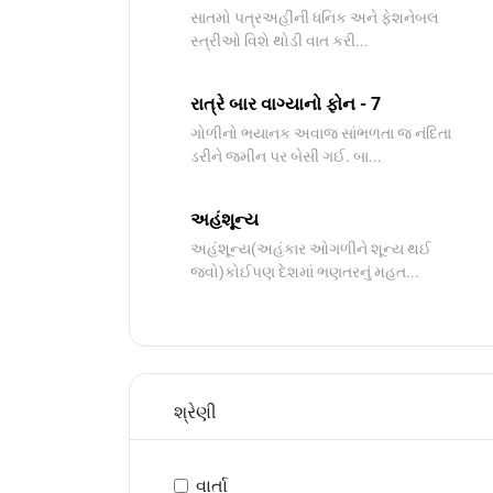
સાતમો પત્રઅહીંની ધનિક અને ફેશનેબલ
સ્ત્રીઓ વિશે થોડી વાત કરી...
રાત્રે બાર વાગ્યાનો ફોન - 7
ગોળીનો ભયાનક અવાજ સાંભળતા જ નંદિતા
ડરીને જમીન પર બેસી ગઈ. બા...
અહંશૂન્ય
અહંશૂન્ય(અહંકાર ઓગળીને શૂન્ય થઈ
જવો)કોઈપણ દેશમાં ભણતરનું મહત...
શ્રેણી
વાર્તા