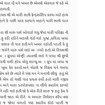
ા એ વાત ની મને ખબર છે એમણે એકવાર જે કહે એ
 ટાળતી.
થી એ મારી સાથે ફ્રેન્ડ્સશિપ કરવા માટે હાથ
ને કે પછી મદદ કરવાને બહાને મારી સાથે વાત
રું પર્સ ખોવાઇ ગયુ.જેમાં મારી પરિક્ષા ની
ી..હું રડી રડીને અડધી થઈ ગઇ .પુજા ,કવિતા બધા
કલાક ની વાર હતી.મને ખબર નહોતી પડતી કે હું
 પર જઇને મારું પર્સ લઇ અાવ્યો હતો.એ દિવસથી
રુપમાં એન્ટ્રી .ત્યારથી લઇ ને પપ્પા થી છુપી
ંદગી મળી હોય એવું લાગ્યુ.અા ગ્રુપ માં બધા જ
રી ખુબ કેર કરતો.અને એટલે જ વિક્રમ મને ગમવા
ેમ કરે છે ત્યારે મે પણ મન ને મનાવી લીધું હતું.એ
ત્યુષે એમ તો ઘણી વાર પ્રયત્ન કર્યો હતો મારી નજીક
અને મારા ડરપોકપણા ના લીધે ક્યારેય ફાવ્યો
ની ને રહી ગઇ હતી.જો કે એક રીતે સારુ જ હતુ કેમ કે
બની જાત. એ રીતે ય અમારું રિલેશન શીપ ત્રણ
વતો જ જોવા મળતો પણ ક્યારેય કોઇ પટતી જ