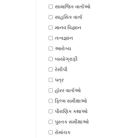
સામાજિક વાર્તાઓ
સાહસિક વાર્તા
માનવ વિજ્ઞાન
તત્વજ્ઞાન
આરોગ્ય
બાયોગ્રાફી
રેસીપી
પત્ર
હૉરર વાર્તાઓ
ફિલ્મ સમીક્ષાઓ
પૌરાણિક કથાઓ
પુસ્તક સમીક્ષાઓ
રોમાંચક