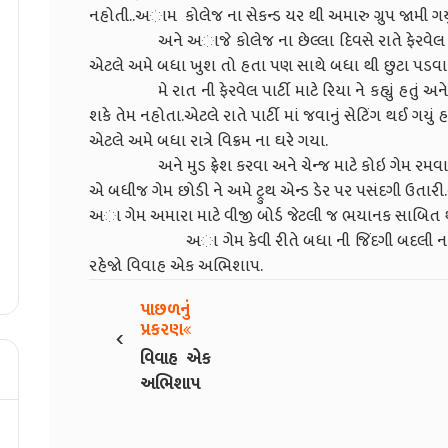
નહોતી..અામ કોલેજ ના સેકન્ડ યર થી અમારુ ગ્રુપ જામી ગયુ 
અને અાજે કોલેજ ના છેલ્લા દિવસે રાતે ફેરવેલ પાર
એટલે અમે બધા ખુશ તો હતા પણ સાથે બધા થી છુટા પડવાનુ
મે રાત ની ફેરવેલ પાર્ટી માટે રિયા ને કહ્યું હતું અન
શકે તેમ નહોતા.એટલે રાતે પાર્ટી માં જવાનું સેટિંગ થઈ ગયું હતુ
એટલે અમે બધા રાત્રે વિક્રમ ના ઘરે ગયા.
અને મુડ ફ્રેશ કરવા અને ચેન્જ માટે કોઇ ગેમ રમવાનું નક્
એ બધીજ ગેમ છોડી ને અમે ટ્રુથ એન્ડ ડેર પર પસંદગી ઉતારી.
અા ગેમ અમારા માટે વીજી બોર્ડ જેટલી જ ભયાનક સાબિત 
અા ગેમ કેવી રીતે બધા ની જિંદગી બદલી નાખશે
રહેજો વિવાહ એક અભિશાપ.
પાછળનું
‹
પ્રકરણ
વિવાહ એક
અભિશાપ