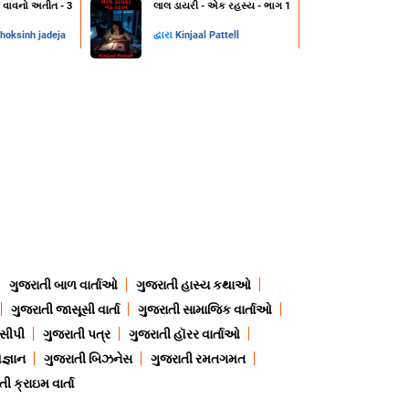
 વાવનો અતીત - 3
લાલ ડાયરી - એક રહસ્ય - ભાગ 1
hoksinh jadeja
દ્વારા
Kinjaal Pattell
ગુજરાતી બાળ વાર્તાઓ
ગુજરાતી હાસ્ય કથાઓ
ગુજરાતી જાસૂસી વાર્તા
ગુજરાતી સામાજિક વાર્તાઓ
ેસીપી
ગુજરાતી પત્ર
ગુજરાતી હૉરર વાર્તાઓ
જ્ઞાન
ગુજરાતી બિઝનેસ
ગુજરાતી રમતગમત
ી ક્રાઇમ વાર્તા