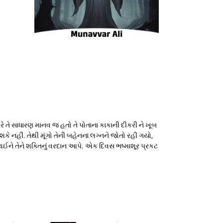
ારે તે સાધારણ માનવ જ હતો તે પોતાના કાકાની દીકરી ને ખૂબ
 શકે નહીં. તેથી મૂંગો તેની બહેનના લગ્નને જોતો રહી ગયો,
્ન થઈને તેને શક્તિનું વરદાન આપે. એક દિવસ ભષ્માશૂર પ્રકટ