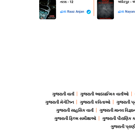
તરસ - 12
અંધેરપુર -
દ્વારા
Raaz Anjan
દ્વારા
Nayan
ગુજરાતી વાર્તા
ગુજરાતી આધ્યાત્મિક વાર્તાઓ
ગુજરાતી મેગેઝિન
ગુજરાતી કવિતાઓ
ગુજરાતી પ્
ગુજરાતી સાહસિક વાર્તા
ગુજરાતી માનવ વિજ્ઞા
ગુજરાતી ફિલ્મ સમીક્ષાઓ
ગુજરાતી પૌરાણિક
ગુજરાતી પ્ર