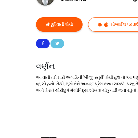
સંપૂર્ણ વાર્તા વાંચો
મોબાઈલ પર ડા
વર્ણન
આ વાર્તા તમે મારી અગાઉની 'બીજી સ્ત્રી' વાંચી હશે તો આ પ
વ્હાલો હતો. તેથી, મૂંગો તેને અનહદ પ્રેમ કરવા લાગ્યો. પરંત
અને તે રાતે ચોરીછુપે મેલીવિદ્યા શીખવા ચીકુવાડી જતો રહેતો.