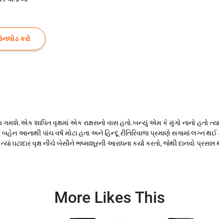
ઉનલોડ કરો
ણ ગમશે.એક શાપિત વૃક્ષમાં એક રાક્ષસનો વાસ હતો.બન્યું એમ કે મુંગો નાનો હતો ત્ય
ુ તે બહેન આનાથી પાંચ વર્ષ મોટા હતા અને હિન્દૂ રીતિરિવાજ પ્રમાણે સગામાં લગ્ન થઈ
 ત્યાં ઘટાદાર વૃક્ષ નીચે બેસીને ભષ્માશૂરની આરાધના કર્યા કરતો, જેથી દાનવો પ્રસન
More Likes This