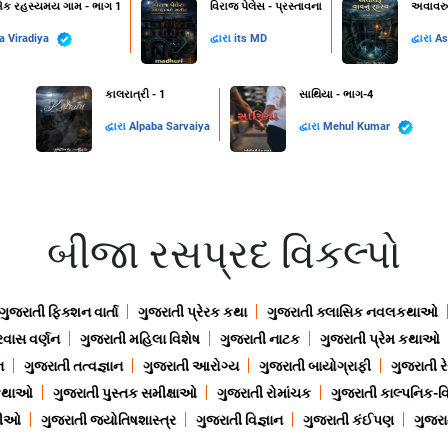
 એક રહસ્યમય ગામ - ભાગ 1
વિરાજ પેલેસ - પ્રસ્તાવના
અવાવરુ
a Viradiya
દ્વારા
its MD
દ્વારા
As
કાલરાત્રી - 1
સાથિયા - ભાગ-4
દ્વારા
Alpaba Sarvaiya
દ્વારા
Mehul Kumar
બીજા રસપ્રદ વિકલ્પો
ગુજરાતી ફિક્શન વાર્તા
ગુજરાતી પ્રેરક કથા
ગુજરાતી ક્લાસિક નવલકથાઓ
રવાસ વર્ણન
ગુજરાતી મહિલા વિશેષ
ગુજરાતી નાટક
ગુજરાતી પ્રેમ કથાઓ
ન
ગુજરાતી તત્વજ્ઞાન
ગુજરાતી આરોગ્ય
ગુજરાતી બાયોગ્રાફી
ગુજરાતી ર
 કથાઓ
ગુજરાતી પુસ્તક સમીક્ષાઓ
ગુજરાતી રોમાંચક
ગુજરાતી કાલ્પનિક-વિ
ાણીઓ
ગુજરાતી જ્યોતિષશાસ્ત્ર
ગુજરાતી વિજ્ઞાન
ગુજરાતી કંઈપણ
ગુજરાત