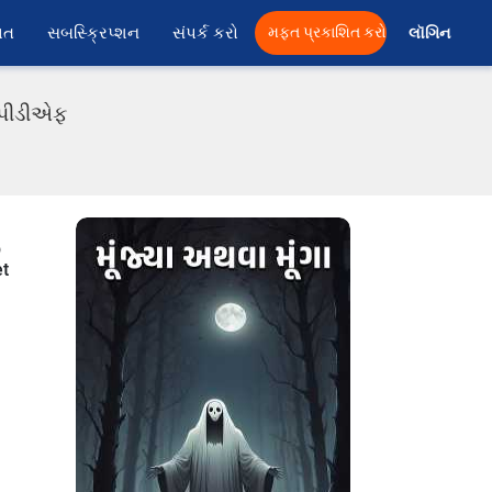
ાત
સબસ્ક્રિપ્શન
સંપર્ક કરો
મફત પ્રકાશિત કરો
લૉગિન 
ી પીડીએફ
b
et