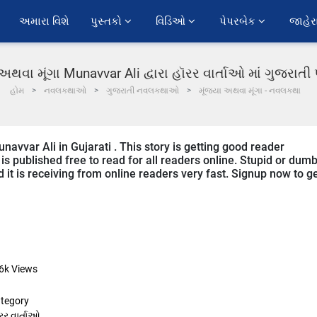
અમારા વિશે
પુસ્તકો 
વિડિઓ 
પેપરબેક 
જાહેર
 અથવા મૂંગા Munavvar Ali દ્વારા હૉરર વાર્તાઓ માં ગુજરાત
હોમ
નવલકથાઓ
ગુજરાતી નવલકથાઓ
મૂંજ્યા અથવા મૂંગા - નવલકથા
navvar Ali in Gujarati . This story is getting good reader
s published free to read for all readers online. Stupid or dum
nd it is receiving from online readers very fast. Signup now to g
6k
Views
tegory
રર વાર્તાઓ