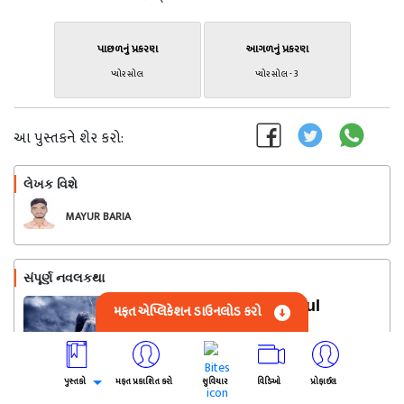
પાછળનું પ્રકરણ
આગળનું પ્રકરણ
પ્યોર સોલ
પ્યોર સોલ - 3
આ પુસ્તકને શેર કરો:
લેખક વિશે
અનુસરો
MAYUR BARIA
સંપૂર્ણ નવલકથા
Pure Soul
મફત એપ્લિકેશન ડાઉનલોડ કરો
દ્વારા MAYUR BARIA
(71.4k)
પુસ્તકો
મફત પ્રકાશિત કરો
સુવિચાર
વિડિઓ
પ્રોફાઈલ
16.9k
1
6.4k
કુલ એપિસોડ્સ : 3