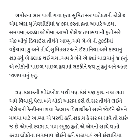
બપોરના બાર વાગી ગયા હતા. સુમિત સર વડોદરાની કોલેજ
એમ. એસ. યુનિવર્સીટીમાં જ કામ કરતા હતા. અમારે અડધા
સમયમાં, અડધા લોકોમાં, આખી કોલેજ તપાસવાની હતી.સરે
એક બીજું ડિવાઇસ તીર્થને આપ્યું. અમે બે-બે ની ટુકડીમાં
વહેંચાયા. હું અને તીર્થ, સુમિતસર અને ઈશાનિયા. અમે ફરવાનું
શરૂ કર્યું, બે કલાક થઈ ગયા. અમારે બંને એ ક્યાં ચાલવાનું જ હતું.
એ લોકોની પાછળ પાછળ હવામાં લટકીને જવાનું હતું અને અંતર
જાળવવાનું હતું.
ત્રણ કલાકની શોધખોળ પછી પણ કંઈ પણ હાથ ન લાગતા
અમે વિચાર્યું, પેલા બંને થોડો આરામ કરી લે. સર તીર્થને લઈને
કોલેજની કેન્ટીનમાં ગયા. કેટલાક વિદ્યાર્થીઓ સરને જોઈને એમને
મળવા માટે આવ્યા, એ પરથી કહી. શકાય કે સર ભણાવે તો સારું
જ છે. એમનો સ્વભાવ પણ રમુજી હતો એ એમની સાથે વાતો
કરતા લોકોના હાવભાવ જોઈને કહી શકાય. હું અને ઈશાનિયા