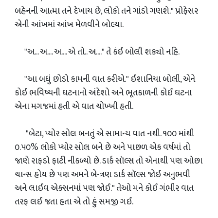
બહેનની આત્મા તને દેખાય છે, લોકો તને ગાંડો ગણશે." પ્રોફેસર
એની આંખમાં આંખ મેળવીને બોલ્યા.
"અ... અ.... અ.... એ તો.. અ...." તે કંઈ બોલી શક્યો નહિ.
"આ બધું છોડો કામની વાત કરીએ." ઈશાનિયા બોલી, એને
કોઈ ભવિષ્યની ઘટનાનો અંદેશો અને ભૂતકાળની કોઈ ઘટના
એના મગજમાં હતી એ વાત ચોખ્ખી હતી.
"બેટા, પ્યોર સોલ બનતું એ સામાન્ય વાત નથી. ૧૦૦ માંથી
૦.૫૦% લોકો પ્યોર સોલ બને છે અને પાછળ એક વર્ષમાં તો
જાણે રાફડો ફાટી નીકળ્યો છે. ડાર્ક સૉલ્સ તો એનાથી પણ ઓછા
ચાન્સ હોય છે પણ અમને બે-ત્રણ ડાર્ક સૉલ્સ જોઈ અનુભવી
અને લાઈવ એક્સનમાં પણ જોઈ." તેઓ મને કોઈ ગંભીર વાત
તરફ લઈ જતા હતા એ તો હું સમજી ગઈ.