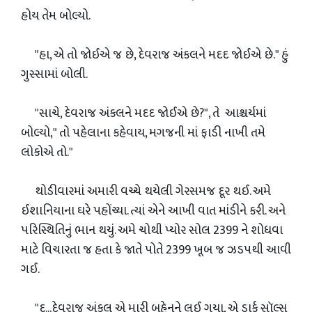
હોય તેમ બોલ્યો.
"હા, એ તો જોઈએ જ છે, દેવરાજ અંકલને મદદ જોઈએ છે." હું
ગુસ્સામાં બોલી.
"સાચે, દેવરાજ અંકલને મદદ જોઈએ છે?", તે આશ્ચર્યમાં
બોલ્યો," તો પહેલાના કહેવાય, મગજની માં ફાડી નાખી તમે
લોકોએ તો."
થોડીવારમાં અમારી વચ્ચે થયેલી ગેરસમજ દૂર થઈ. અમે
ઈશાનિયાના ઘરે પહોંચ્યા. ત્યાં એને આખી વાત માંડીને કરી. અને
પરિસ્થિતિનું ભાન થયું. અમે ચોથી પ્યોર સોલ 2399 ને શોધવા
માટે વિચારતા જ હતા કે જાતે પોતે 2399 ખૂબ જ ઝડપથી આવી
ગઈ.
"દ...દેવરાજ અંકલ એ મારી બહેનને લઈ ગયા, એ ડાર્ક સૉલ્સ