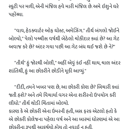
સ્કૂટી પર મળી, એની મંજિલ હવે મારી મંજિલ છે. અમે ઈશુને ઘરે
પહોંચ્યા.
"વાવ, હેડક્વાર્ટર ઓફ ઘોસ્ટ, અમેઝિંગ." તીર્થ બંગલો જોઈને
બોલ્યો," પેલો પચ્ચીસ વર્ષથી બેઠેલો ચોકીદાર ક્યાં છે? આ ગેટ
અવાજ કરે છે? અંદર ગયા પછી આ ગેટ બંધ થઈ જશે છે ને?"
"તીર્થ" હું જોરથી બોલી," અહીં એવું કંઈ નહીં થાય, ચાલ અંદર
શાંતિથી, હું આ છોકરીને છોડીને મૂકી આવ્યું."
"દીદી, તમને ખબર પણ છે, આ છોકરી કોણ છે? બિચારી ક્યાં
જતી હશે? અને તમે વિચાર્યા વગર એના શરીરનો ઉપયોગ કરી
લીધો." તીર્થ થોડી ચિંતામાં બોલ્યો.
કારણ કે એ છોકરી એના ઉંમરની હતી, બસ ફરક એટલો હતો કે
એ છોકરી કોલેજના પહેલા વર્ષ અને આ બારમાં ધોરણમાં એ આ
છોકરીના રૂપથી આકર્ષયો હોય તો નવાઈ ન હતી.