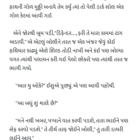
હાથની ગોળ મુઠ્ઠી બનાવે તેમ કર્યું ત્યાં તો પેલી ડાર્ક સોલ એક
ગોળ કેદમાં આવી ગઈ.
એને જોરથી બૂમ પડી,"ડિફેન્ડર....., ફરી તે મારા કામમાં ટાંગ
અડાવી." એ એટલું બોલીને તરત જ એક ખંજર જેવું કોઈ
હથિયાર કાઢ્યું. એણે શિલ્ડ તોડી નાખી અને કંઈ પણ બોલ્યા
વગર ત્યાંથી પલાયન કરી ગઈ. પેલો છોકરો પણ ત્યાંથી તરત જ
ભાગી ગયો.
"આર યુ ઓકે?" ઈશુએ પૂછ્યું. એ પણ આવી પહોંચી.
"આ બધું શું ચાલે છે?"
"મને નથી ખબર, પપ્પાને વાત કરવી પડશે, તારા ભાઈને પણ
સેફ કરવો પડશે." તે તીર્થ તરફ જોઈને બોલી," તું તારી ડાયરી
લઈને આવ."