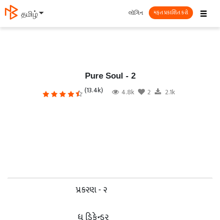
☰
લૉગિન
தமிழ்
મફત પ્રકાશિત કરો
Pure Soul - 2
(13.4k)
4.8k
2
2.1k
પ્રકરણ - ૨
ધ ડિફેન્ડર