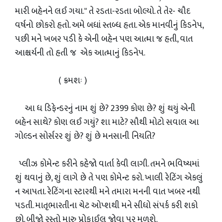
મારી બહેનને લઈ ગયા." તે રડતા-રડતા બોલ્યો. તે તેર- ચૌદ
વર્ષનો છોકરો હતો. અમે બધાં સ્તબ્ધ હતા. એક માનવીનું કિડનેપ,
પછી મને ખબર પડી કે એની બહેન પણ આત્મા જ હતી, વાત
આશ્ચર્યની તો હતી જ એક આત્માનું કિડનેપ.
( ક્રમશઃ )
આ ધ ડિફેન્ડરનું નામ શું છે? 2399 કોણ છે? શું થયું એની
બહેન સાથે? કોણ લઈ ગયું? શા માટે? સૌથી મોટો સવાલ આ
ગોલ્ડન સોર્સરર શું છે? શું છે મનસાની નિયતિ?
પ્લીઝ કોમેન્ટ કરીને કહેજો વાર્તા કેવી લાગી. તમને ભવિષ્યમાં
શું થવાનું છે, શું લાગે છે તે પણ કોમેન્ટ કરો. ખાલી રેટિંગ એકલું
ન આપતા. રેટિંગના સ્ટારથી મને તમારા મનની વાત ખબર નથી
પડતી. માતૃભારતીના ચેટ ઓપ્શથી મને સીધો સંપર્ક કરી શકો
છો. બીજો રસ્તો મારુ પ્રોફાઈલ જોવા પર મળશે.