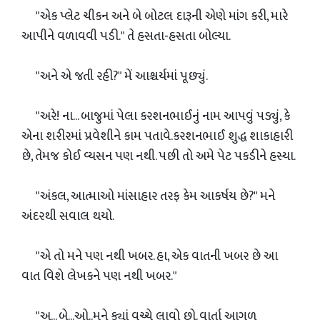
"એક પ્લેટ ચીકન અને બે બોટલ દારૂની એણે માંગ કરી, મારે
આપીને વળાવવી પડી." તે હસતા-હસતા બોલ્યા.
"અને એ જતી રહી?" મેં આશ્ચર્યમાં પૂછ્યું.
"અરે! ના... બાજુમાં પેલા કરશનભાઈનું નામ આપવું પડ્યું, કે
એના શરીરમાં પ્રવેશીને કામ પતાવે.કરશનભાઈ શુદ્ધ શાકાહારી
છે, તેમજ કોઈ વ્યસન પણ નથી. પછી તો અમે પેટ પકડીને હસ્યા.
"અંકલ, આત્માઓ માંસાહાર તરફ કેમ આકર્ષય છે?" મને
અંદરથી સવાલ થયો.
"એ તો મને પણ નથી ખબર. હા, એક વાતની ખબર છે આ
વાત વિશે લેખકને પણ નથી ખબર."
"અ... બે...ઓ..મને ક્યાં વચ્ચે લાવો છો. વાર્તા આગળ