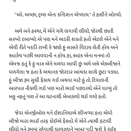
"ઓ.. અચ્છા, ટ્રમ્સ એન્ડ કન્ડિશન એપ્લાય." તે હસીને બોલ્યો.
અમે બને હસ્યા, મેં એને ગળે લગાવી લીધો, જોરથી છાતી
સરખો દબાવ્યો. એ પણ મને અડકી શકતો હતો એટલે એને મને
એવી રીતે પકડી રાખી કે જાણે હું સાસરે વિદાય લેતી હોય અને
ક્યારેય પાછી આવવાની ન હોય. હા, ક્યાંક એના મનમાં તો
એમજ હતું કે હું માત્ર એને મળવા આવી છું. અમે બન્ને એકબીજાને
વળગેલા જ હતા કે અચાનક જોરદાર આંચકા સાથે છુટા પડ્યા.
હું બીજા રૂમ સુધી ફેંકાય ગઈ. બચવા માટે હું તો દિવાલની
આરપાર નીકળી ગઈ. પણ મારો ભાઈ પછડાયો. એને વાગ્યું તો
બહુ નહતું પણ તે આ ઘટનાથી બેબાકળો થઈ ગયો હતો.
જેવા એનર્જીબોલ મને ઈશાનિયાએ શીખવ્યા હતા એવો
બીજો મારા ભાઈ તરફ કોઈએ ફેંક્યો. મેં એને ત્યાંથી હટાવી
લીધો. મને રૂમમાં રહેવાથી ઘરવાળાને ખબર પડી જશે કે કંઈક