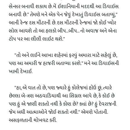
સેન્સર બનાવી શકાય છે. મેં ઈશાનિયાની મદદથી આ ડિવાઇસ
બનાવી છે." તેમણે મને એક પેન જેવું દેખાતું ડિવાઇસ બતાવ્યું,"
આની રેન્જ દસ મીટરની છે. દસ મીટરની રેન્જમાં જો કોઈ પ્યોર
સોલ આવશે તો આ હલકો બીપ...બીપ... નો અવાજ અને એના
ટોપ પર આ લીલી લાઈટ થશે."
"તો અને લઈને આખા શહેરમાં ફરવું અમારા માટે સહેલું છે,
પણ આ અમારી જ હાજરી બતાવ્યા કરશે." મને આ ડિવાઇસની
ખામી દેખાઈ.
"હા, એ વાત તો છે, પણ જ્યારે હું કોલેજમાં હોઉં છું, ત્યારે
છેલ્લા બે-ત્રણ અઠવાડિયાથી આ સિગ્નલ આપે છે, કે કોઈ છે
પણ હું એ જાણી શકતો નથી કે કોણ છે? ક્યાં છે? હું દેવરાજની
જેમ બધી આત્માઓને જોઈ શકતો નથી." એમણે પોતાની.
અસફળતાની ચોખવટ કરી.