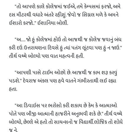
"તો આપણે કાલે કોલેજમાં જઈએ, તમે કેમ્પસમાં ફરજો, અમે
દસ મીટરથી વધારે અંતરે રહીશું. જેવો જ સિગ્નલ મળે કે અમને
ઈશારો કરજો.." ઈશાનિયા બોલી.
"અ..... જો હું કોલેજમાં હોઉં તો આજથી જ કોલેજ જવાનું બંધ
કરી દઉં. ઉત્તરાયણના દિવસે હું ત્યાં પતંગ લૂંટવા પણ હું ન જાઉં."
તીર્થ વચ્ચે બોલ્યો પણ વાત મહત્વની હતી.
"આપણી પાસે ટાઈમ ઓછો છે. આજથી જ કામ શરૂ કરવું
પડશે." દેવરાજ અંકલ પણ હવે વાતને ગંભીરતાથી લઈ રહ્યા
હતા.
"આ ડિવાઇસ પર ભરોસો કરી શકાય છે કેમ કે આત્માઓ
પોતે પણ બીજી આત્માની હાજરીને અનુભવી શકે છે." તીર્થ વચ્ચે
બોલ્યો, છેલ્લે એ હતો તો સાયન્સનો જ વિદ્યાર્થી.લોજિક તો શોધે
જ ને.