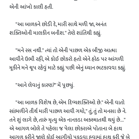
એની આંખો કાલી હતી.
"આ બાળકને છોડી દે, મારી સાથે મળી જા, અનંત
શક્તિઓની માલકીન બનીશ." તેણે શાંતિથી કહ્યું.
"મને રસ નથી." ત્યાં તો એની પાછળ એક બીજી આત્મા
આવીને ઉભી રહી, એ કોઈ છોકરો હતો એને હોઠ પર આંગળી
મૂકીને મને ચૂપ રહેવું માટે કહ્યું. પછી એનું ધ્યાન ભટકાવવા કહ્યું.
"આને લેવાનું કારણ?" મેં પૂછ્યું.
"આ બાળક વિશેષ છે, એમ દિવ્યશક્તિઓ છે." એની વાતો
સાંભળીને તીર્થ મારી પાછળ આવી ગયો," તું, તું તો મનસા છે ને.
તને શું લાગે છે, તારું મૃત્યુ એક નાનકડા અકસ્માતથી થયું છે...."
એ આગળ બોલે તે પહેલા જ પેલા છોકરાએ પોતાના બે હાથ
આગળ કરીને જાણે કોઈ આગીયો પકડવા હવામાં હાથ કરી જે બે