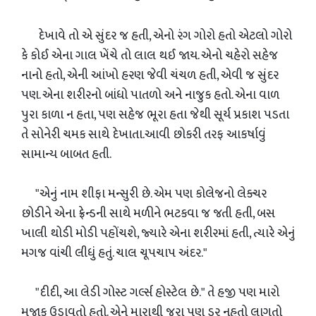
દેખાવે તો એ સુંદર જ હતી, એનો રંગ ગોરો હતો એટલો ગોરો
કે કોઈ એના ગાલ ખેંચે તો લાલ થઈ જાય. એનો ચહેરો સહેજ
નાનો હતો, એની આંખો હરણ જેવી ચંચળ હતી, એવી જ સુંદર
પણ. એના શરીરનો બાંધો પાતળો અને નાજુક હતો. એના વાળ
પુરા કાળા ન હતા, પણ સહેજ ભૂરા હતા જેથી સૂર્ય પ્રકાશ પડતા
તે સોનેરી ચમક સાથે દેખાતા.આવી છોકરી તરફ આકર્ષાવું
સામાન્ય બાબત હતી.
"એનું નામ શીફા મન્સુરી છે. એમ પણ કોલેજનો લેક્ચર
છોડીને એના ફ્રેન્ડની સાથે મળીને ભટકવા જ જતી હતી, બસ
ખાલી થોડી મોડી પહોંચશે, જ્યારે એના શરીરમાં હતી, ત્યારે એનું
મગજ વાંચી લીધું હતું. ચાલ ચૂપચાપ અંદર."
"દીદી, આ લેડી ગોસ્ટ ગર્લ્સ હોસ્ટેલ છે." તે હજી પણ મારો
મજાક ઉડાવતો હતો. એને મારાથી જરા પણ ડર નહતો લાગતો