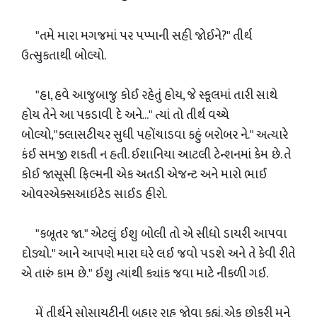
"તમે મારા મગજમાં પર પપ્પાની સહી જોઈને?" તીર્થ
ઉત્સુકતાથી બોલ્યો.
"હા, હવે આજુબાજુ કોઈ રહેતું હોય, જે સ્કૂલમાં તારી સાથે
હોય તેને આ પકડાવી દે અને..." ત્યાં તો તીર્થ વચ્ચે
બોલ્યો,"ક્લાસટીચર સુધી પહોંચાડવા કહું બરોબર ને." અત્યારે
કંઈ સમજી શકતી ન હતી. ઈશાનિયા આટલી ટેન્શનમાં કેમ છે. તે
કોઈ જાસૂસી ફિલ્મની એક અતડી એજન્ટ અને મારો ભાઈ
ઓવરએક્સઆઇટેડ સાઈડ હીરો.
"કબૂતર જા." એટલું ઈશુ બોલી તો એ સીધો ડાયરી આપવા
દોડ્યો." આને આપણે મારા ઘરે લઈ જવો પડશે અને તે કેવી રીતે
એ તારું કામ છે." ઈશુ ત્યાંથી ક્યાંક જવા માટે નીકળી ગઈ.
મેં તીર્થને સોસાયટીની બહાર રાહ જોવા કહ્યું. એક છોકરી મને