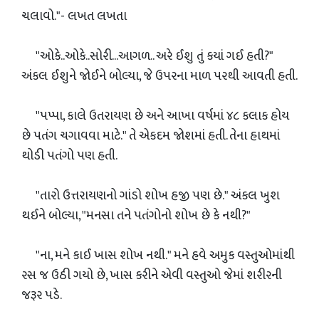
ચલાવો."- લખત લખતા
"ઓકે..ઓકે..સોરી...આગળ.. અરે ઈશુ તું કયાં ગઈ હતી?"
અંકલ ઈશુને જોઈને બોલ્યા, જે ઉપરના માળ પરથી આવતી હતી.
"પપ્પા, કાલે ઉતરાયણ છે અને આખા વર્ષમાં ૪૮ કલાક હોય
છે પતંગ ચગાવવા માટે." તે એકદમ જોશમાં હતી. તેના હાથમાં
થોડી પતંગો પણ હતી.
"તારો ઉત્તરાયણનો ગાંડો શોખ હજી પણ છે." અંકલ ખુશ
થઈને બોલ્યા, "મનસા તને પતંગોનો શોખ છે કે નથી?"
"ના, મને કાઈ ખાસ શોખ નથી." મને હવે અમુક વસ્તુઓમાંથી
રસ જ ઉઠી ગયો છે, ખાસ કરીને એવી વસ્તુઓ જેમાં શરીરની
જરૂર પડે.