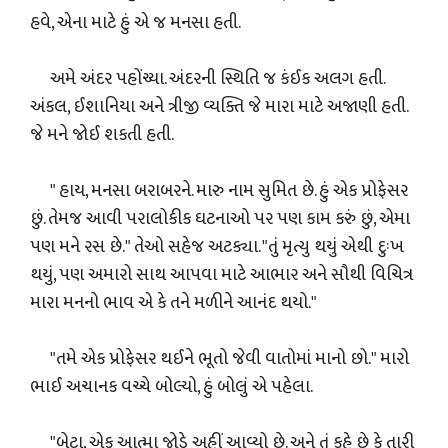
હવે, એના માટે હું એ જ મનસા હતી.
અમે અંદર પહોંચ્યા. અંદરની સ્થિતિ જ કંઈક અલગ હતી.
અંકલ, ઈશાનિયા અને ત્રીજી વ્યક્તિ જે મારા માટે અજાણી હતી.
જે મને જોઈ શકતી હતી.
" હાય, મનસા બરાબરને. મારુ નામ સુમિત છે. હું એક પ્રોફેસર
છું. તેમજ આવી પરાલોકીક ઘટનાઓ પર પણ કામ કરું છું, એમા
પણ મને રસ છે." તેઓ સહેજ અટક્યા. "તું મૃત્યુ થયું એથી દુઃખ
થયું, પણ અમારો સાથ આપવા માટે આભાર અને સૌથી વિચિત્ર
મારા મનનો ભાવ એ કે તને મળીને આનંદ થયો."
"તમે એક પ્રોફેસર થઈને ભૂતો જેવી વાતોમાં માનો છો." મારો
ભાઈ અચાનક વચ્ચે બોલ્યો, હું બોલું એ પહેલા.
"બેટા, એક આત્મા જોડે અહીં આવ્યો છે. અને તું કહે છે કે તારી