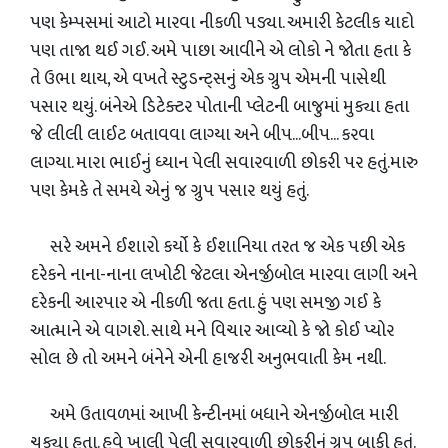
પણ કેમ્પસમાં આટો મારવા નીકળી પડ્યા. અમારી કેટલીક યાદો
પણ તાજા થઈ ગઈ. અમે પાછા આવીને એ લોકો ને જોતા હતા કે
તે ઉભા થાય, એ વખતે સ્ટુડન્ટ્સનું એક ગ્રુપ એમની પાસેથી
પસાર થયું. બંનેએ ડિટેક્ટર પોતાની પ્લેટની બાજુમાં મુક્યા હતા
જે લીલી લાઈટ બતાવવા લાગ્યા અને બીપ...બીપ... કરવા
લાગ્યા. મારા ભાઈનું ધ્યાન પેલી સવારવાળી છોકરી પર હતું.મારુ
પણ કેમકે તે સમયે એનું જ ગ્રુપ પસાર થયું હતું.
સરે અમને ઈશારો કર્યો કે ઈશાનિયા તરત જ એક પછી એક
દરેકને નાના-નાના લખોટી જેટલા એનર્જીબોલ મારવા લાગી અને
દરેકની આરપાર એ નીકળી જતા હતા. હું પણ સમજી ગઈ કે
આત્માને એ વાગશે. સાથે મને વિચાર આવ્યો કે જો કોઈ પ્યોર
સોલ છે તો અમને બંનેને એની હાજરી અનુભવાતી કેમ નથી.
અમે ઉતાવળમાં આખી કેન્ટીનમાં બધાને એનર્જીબોલ મારી
ચુક્યા હતા. હવે ખાલી પેલી સવારવાળી છોકરીનું ગ્રુપ બાકી હતું.