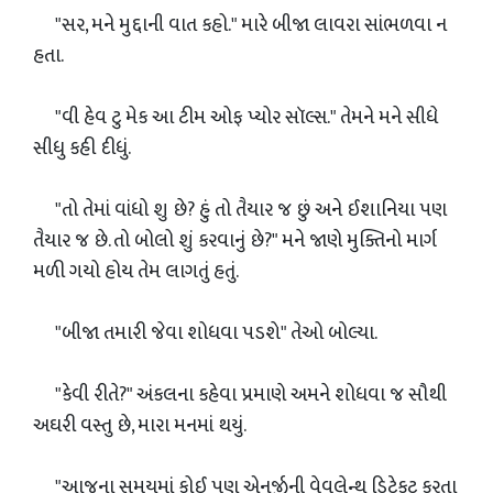
"સર, મને મુદ્દાની વાત કહો." મારે બીજા લાવરા સાંભળવા ન
હતા.
"વી હેવ ટુ મેક આ ટીમ ઓફ પ્યોર સૉલ્સ." તેમને મને સીધે
સીધુ કહી દીધું.
"તો તેમાં વાંધો શુ છે? હું તો તૈયાર જ છું અને ઈશાનિયા પણ
તૈયાર જ છે. તો બોલો શું કરવાનું છે?" મને જાણે મુક્તિનો માર્ગ
મળી ગયો હોય તેમ લાગતું હતું.
"બીજા તમારી જેવા શોધવા પડશે" તેઓ બોલ્યા.
"કેવી રીતે?" અંકલના કહેવા પ્રમાણે અમને શોધવા જ સૌથી
અઘરી વસ્તુ છે, મારા મનમાં થયું.
"આજના સમયમાં કોઈ પણ એનર્જીની વેવલેન્થ ડિટેકટ કરતા