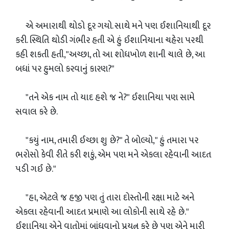
એ અમારાથી થોડો દૂર ગયો. સાથે મને પણ ઈશાનિયાથી દૂર
કરી. સ્થિતિ થોડી ગંભીર હતી એ હું ઈશાનિયાના ચહેરા પરથી
કહી શકતી હતી,"અચ્છા, તો આ શોધખોળ શાની ચાલે છે, આ
બધાં પર હુમલો કરવાનું કારણ?"
"તને એક નામ તો યાદ હશે જ ને?" ઈશાનિયા પણ સામે
સવાલ કરે છે.
"કયું નામ, તમારી ઈચ્છા શુ છે?" તે બોલ્યો," હું તમારા પર
ભરોસો કેવી રીતે કરી શકું, એમ પણ મને એકલા રહેવાની આદત
પડી ગઈ છે."
"હા, એટલે જ હજી પણ તું તારા દોસ્તોની રક્ષા માટે અને
એકલા રહેવાની આદત પ્રમાણે આ લોકોની સાથે રહે છે."
ઈશાનિયા એને વાતોમાં બાંધવાનો પ્રયત્ન કરે છે પણ એને મારી