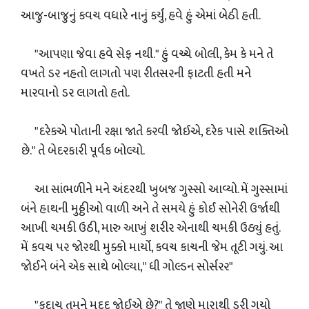
આજુ-બાજુનું કવચ વધારે નાનું કર્યું, હવે હું એમાં બેઠી હતી.
"આપણા જેવા હવે સેફ નથી." હું વચ્ચે બોલી, કેમ કે મને તે
વખતે ડર નહતો લાગતો પણ રીતસરની ફાટતી હતી મને
મારવાનો ડર લાગતો હતો.
"દરેકએ પોતાની રક્ષા જાતે કરવી જોઈએ, દરેક પાસે શક્તિઓ
છે." તે બેદરકારી પૂર્વક બોલ્યો.
આ સાંભળીને મને અંદરથી ખુબજ ગુસ્સો આવ્યો. મેં ગુસ્સામાં
બંને હાથની મુઠ્ઠીઓ વાળી અને તે સમયે હું કોઈ સોનેરી ઉર્જાથી
આખી ચમકી ઉઠી, મારુ આખું શરીર એનાથી ચમકી ઉઠ્યું હતું.
મેં કવચ પર જોરથી મુક્કો માર્યો, કવચ કાચની જેમ તૂટી ગયું. આ
જોઈને બંને એક સાથે બોલ્યા," ધી ગોલ્ડન સોર્સરર"
"કદાચ તમને મદદ જોઈએ છે?" તે જાણે મારાથી ડરી ગયો