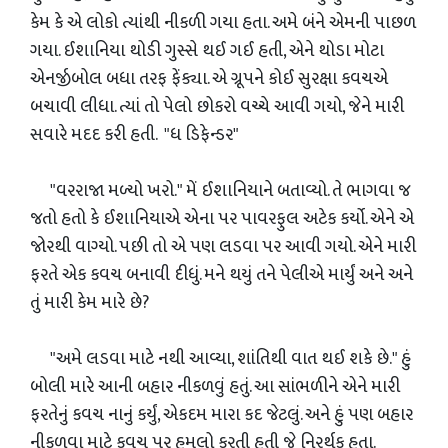
કેમ કે એ લોકો ત્યાંથી નીકળી ગયા હતા. અમે બંને એમની પાછળ
ગયા. ઈશાનિયા થોડી ગુસ્સે થઈ ગઈ હતી, એને થોડા મોટા
એનર્જીબોલ બધા તરફ ફેંક્યા. એ ગ્રૂપને કોઈ સુરક્ષા કવચએ
બચાવી લીધા. ત્યાં તો પેલો છોકરો વચ્ચે આવી ગયો, જેને મારી
સવારે મદદ કરી હતી. "ધ ડિફેન્ડર"
"વરરાજા મળ્યો ખરો." મેં ઈશાનિયાને બતાવ્યો. તે ભાગવા જ
જતો હતો કે ઈશાનિયાએ એના પર પાવરફુલ અટેક કર્યો. એને એ
જોરથી વાગ્યો. પછી તો એ પણ લડવા પર આવી ગયો. એને મારી
ફરતે એક કવચ બનાવી દીધું. મને થયું તને પેલીએ માર્યું અને અને
તું મારી કેમ મારે છે?
"અમે લડવા માટે નથી આવ્યા, શાંતિથી વાત થઈ શકે છે." હું
બોલી મારે આની બહાર નીકળવું હતું. આ સાંભળીને એને મારી
ફરતેનું કવચ નાનું કર્યું, એકદમ મારા કદ જેટલું. અને હું પણ બહાર
નીકળવા માટે કવચ પર હમલો કરતી હતી જે નિરર્થક હતા.