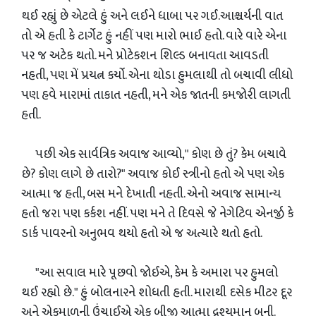
થઈ રહ્યું છે એટલે હું અને લઈને ધાબા પર ગઈ.આશ્ચર્યની વાત
તો એ હતી કે ટાર્ગેટ હું નહીં પણ મારો ભાઈ હતો. વારે વારે એના
પર જ અટેક થતો. મને પ્રોટેકશન શિલ્ડ બનાવતા આવડતી
નહતી, પણ મેં પ્રયત્ન કર્યો. એના થોડા હુમલાથી તો બચાવી લીધો
પણ હવે મારામાં તાકાત નહતી, મને એક જાતની કમજોરી લાગતી
હતી.
પછી એક સાર્વત્રિક અવાજ આવ્યો," કોણ છે તું? કેમ બચાવે
છે? કોણ લાગે છે તારો?" અવાજ કોઈ સ્ત્રીનો હતો એ પણ એક
આત્મા જ હતી, બસ મને દેખાતી નહતી. એનો અવાજ સામાન્ય
હતો જરા પણ કર્કશ નહીં. પણ મને તે દિવસે જે નેગેટિવ એનર્જી કે
ડાર્ક પાવરનો અનુભવ થયો હતો એ જ અત્યારે થતો હતો.
"આ સવાલ મારે પૂછવો જોઈએ, કેમ કે અમારા પર હુમલો
થઈ રહ્યો છે." હું બોલનારને શોધતી હતી. મારાથી દસેક મીટર દૂર
અને એકમાળની ઉંચાઈએ એક બીજી આત્મા દ્રશ્યમાન બની.