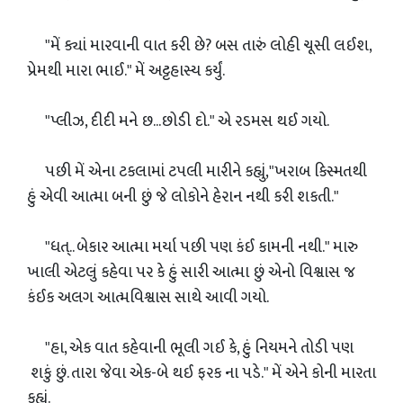
"મેં ક્યાં મારવાની વાત કરી છે? બસ તારું લોહી ચૂસી લઈશ,
પ્રેમથી મારા ભાઈ." મેં અટ્ટહાસ્ય કર્યું.
"પ્લીઝ, દીદી મને છ...છોડી દો." એ રડમસ થઈ ગયો.
પછી મેં એના ટકલામાં ટપલી મારીને કહ્યું,"ખરાબ કિસ્મતથી
હું એવી આત્મા બની છું જે લોકોને હેરાન નથી કરી શકતી."
"ધત્.. બેકાર આત્મા મર્યા પછી પણ કંઈ કામની નથી." મારુ
ખાલી એટલું કહેવા પર કે હું સારી આત્મા છું એનો વિશ્વાસ જ
કંઈક અલગ આત્મવિશ્વાસ સાથે આવી ગયો.
"હા, એક વાત કહેવાની ભૂલી ગઈ કે, હું નિયમને તોડી પણ
શકું છું. તારા જેવા એક-બે થઈ ફરક ના પડે." મેં એને કોની મારતા
કહ્યું.