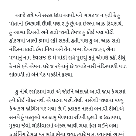
આજે રાત્રે મને સરસ ઊંઘ આવી. મને ખબર જ ન હતી કે હું
પોતાની ઈચ્છાથી ઊંઘી પણ શકું છું. આ છેલ્લા આઠ દિવસથી
હું આખા દિવસો અને રાતો જાગી. તેમજ હું કોઈ પણ મોટી
હોટલમાં ખાલી રૂમમાં રહી શકતી હતી, પણ હું આ આઠ રાતો
મંદિરમાં કાઢી. ઈશાનિયા અને તેના પપ્પા દેવરાજ. હા, એના
પપ્પાનું નામ દેવરાજ છે. મેં મોડી રાત્રે પૂછ્યું હતું. એમણે કહી દીધું
કે મારે હવે એમના ઘરે જ રહેવાનું છે. જ્યારે મારી મંદિરવાળી વાત
સાંભળી તો બંને પેટ પકડીને હસ્યા.
હું નીચે રસોડામાં ગઈ, એ જોઈને અંદાજો આવી જાય કે ઘરમાં
હવે કોઈ નોકર નથી એ ઘટના પછી. તેણી પાસેથી જાણવા મળ્યું
કે અંકલ જોગિંગ પર ગયા છે. મેં ફટાફટ નાસ્તો બનાવી દીધો. એ
સમયે હું વસ્તુઓ પર કાબુ મેળવતા શીખી દૂરથી જ ઉઠાવવા,
મુકવા જેવી. થોડીવારમાં અંકલ આવી ગયા. ફ્રેશ થઈને બધા
ડાઇનિંગ ટેબલ પર બધા ભેગા થયા. ત્યારે મારા ધ્યાનમાં આવ્યું