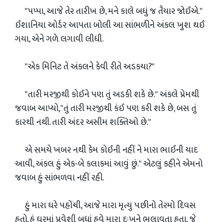
"પપ્પા, આજે તેર તારીખ છે, મને કાલે બધું જ તૈયાર જોઈએ."
ઈશાનિયા ઓર્ડર આપતા બોલી આ સાંભળીને અંકલ ખુશ થઈ
ગયા, એને ગળે લગાવી લીધી.
"એક મિનિટ તે અંકલને કેવી રીતે અડકયા?"
"તારી મરજીથી કોઈને પણ તું અડકી શકે છે." અંકલે પ્રેમથી
જવાબ આપ્યો,"તું તારી મરજીથી કંઈ પણ કરી શકે છે, બસ તું
કારથી નથી. તારી અંદર અસીમ શક્તિઓ છે."
એ સમયે ખબર નથી કેમ કોઈની નહીં ને મારા ભાઈની યાદ
આવી, અંકલ હું એક-બે કલાકમાં આવું છું." એટલું કહીને એમનો
જવાબ હું સાંભળવા નહીં રહી.
હું મારા ઘરે પહોંચી, આજે મારા મૃત્યુ પછીનો તેરમો દિવસ
હતો. હું ઘરમાં પ્રવેશી બધાં હવે મારા દુઃખને ભુલાવતા હતા, જે