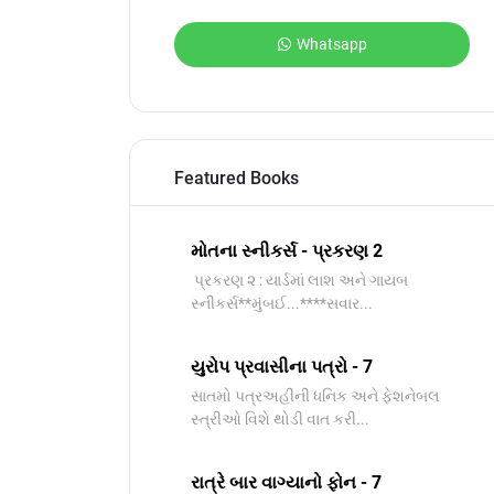
Whatsapp
Featured Books
મોતના સ્નીકર્સ - પ્રકરણ 2
પ્રકરણ ૨ : યાર્ડમાં લાશ અને ગાયબ
સ્નીકર્સ**મુંબઈ...****સવાર...
યુરોપ પ્રવાસીના પત્રો - 7
સાતમો પત્રઅહીંની ધનિક અને ફેશનેબલ
સ્ત્રીઓ વિશે થોડી વાત કરી...
રાત્રે બાર વાગ્યાનો ફોન - 7