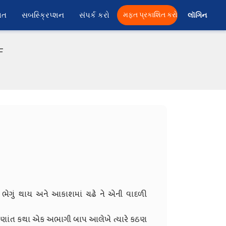
ાત
સબસ્ક્રિપ્શન
સંપર્ક કરો
મફત પ્રકાશિત કરો
લૉગિન 
F
ે ભેગું થાય અને આકાશમાં ચઢે ને એની વાદળી
રુણાંત કથા એક અભાગી બાપ આલેખે ત્યારે કઠણ