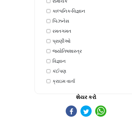
રોમાંચક
કાલ્પનિક-વિજ્ઞાન
બિઝનેસ
રમતગમત
પ્રાણીઓ
જ્યોતિષશાસ્ત્ર
વિજ્ઞાન
કંઈપણ
ક્રાઇમ વાર્તા
શેયર કરો