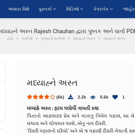
અમારા વિશે
પુસ્તકો 
વિડિઓ 
પેપરબેક 
જાહેર
મધ્યાહ્ને અસ્ત Rajesh Chauhan દ્વારા પુષ્તક અને વાર્તા PD
હોમ
વાર્તાઓ
ગુજરાતી વાર્તાઓ
મધ્યાહ્ને અસ્ત
મધ્યાહ્ને અસ્ત
મધ્યાહ્ને અસ્ત
(6k)
2.2k
5.6k
1
મધ્યાહ્ને અસ્ત : હૃદય વલોવી નાખતી કથા
પિતાનો આહલાદક પ્રેમ અને માતાનું નિર્મળ વહાલ, આ બ
બંધાય અને ધોધમાર વરસે...એનું નામ દીકરી.
‘દિકરી વહાલનો દરિયો’ અને એ જ વહાલી દીકરી-મેઘાની ક