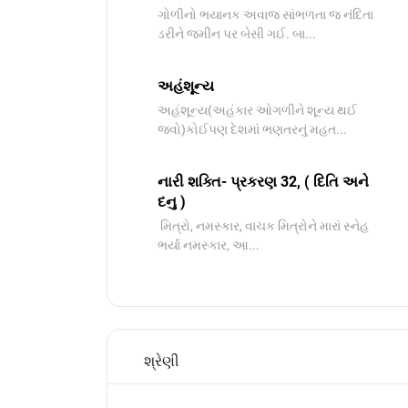
ગોળીનો ભયાનક અવાજ સાંભળતા જ નંદિતા
ડરીને જમીન પર બેસી ગઈ. બા...
અહંશૂન્ય
અહંશૂન્ય(અહંકાર ઓગળીને શૂન્ય થઈ
જવો)કોઈપણ દેશમાં ભણતરનું મહત...
નારી શક્તિ- પ્રકરણ 32, ( દિતિ અને
દનુ )
મિત્રો, નમસ્કાર, વાચક મિત્રોને મારાં સ્નેહ
ભર્યા નમસ્કાર, આ...
શ્રેણી