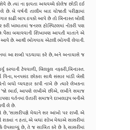
વે છે. ત્યાં ના ફાવતા અધવચ્ચે કોલેજ છોડી દઈ
ે છે. બે વર્ષની તાલીમ બાદ યોજાતી પરીક્ષામાં
ઉદગાર કાઢી બાપ ઠપકો આપે છે તો બિન્દાસ્ત બોલી
 પસાર કરી ખંભાતમાં જનરલ હોસ્પિટલમાં નોકરી પણ
ે છે. પૈસા બચાવવાની શિખામણ આપતી માતાને એ
વખત આવે છે. આથી ભોગવાય એટલી ભોગવી લેવાની.
નમાં આ શબ્દો પડઘાયા કરે છે, અને અનાયાસે જ
ર્યું કરવાની ટેવવાળી, બિલકુલ નફકરી,બિન્દાસ્ત.
 વિના, મનપસંદ છોકરા સાથે સંસાર માંડી બેસી
નો બધો વ્યવહાર કાપી નાખે છે ત્યારે લેખકના
 છે, ‘જો ભાઈ, આપણે લખીએ છીએ, લખીને સમાજ
 આપણા વર્તનમાં ઉતારી સમાજને દાખલારૂપ બનીએ
ી લે છે.
 છે, ‘સાસરીપક્ષે મેઘાને સર આંખો પર રાખી. એ
વી શક્યાં ન હતાં, એ બધાં શોખ મેઘાએ સાસરીમાં
ખકે ઉપસાવ્યું છે, તે જ સાબિત કરે છે કે, સાસરીમાં