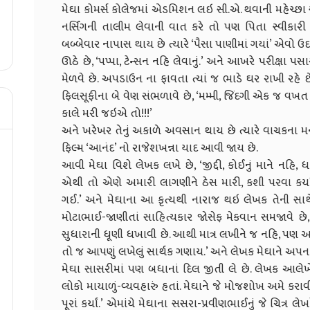
મેઘા કોમર્સ કોલેજમાં એડમિશન લઇ સી.એ. થવાની મહેચ્છા સે
નર્સિંગની તાલીમ લેવાની વાત કરે તો પણ પિતા સ્વીકારી લ
બબ્બેવાર નાપાસ થાય છે ત્યારે ‘પૈસા પાણીમાં ગયાં’ એવો 
ઊઠે છે, ‘પપ્પા, ટેન્સન નહિ લેવાનું.’ અને આખરે પરીક્ષા
મેળવે છે. અપડાઉન ના ફાવતા ત્યાં જ ભાડે ઘર રાખી રહ
ફિલસૂફીના બે વેણ સંભળાવે છે, ‘મમ્મી, જિંદગી એક જ 
કાલે મરી જઇએ તો!!!’
અને ખરેખર તેનું અકાળે અવસાન થાય છે ત્યારે વાચકના મ
ફિલ્મ ‘આનંદ’ નો રાજેશખન્ના યાદ આવી જાય છે.
આવી મેઘા વિશે લેખક લખે છે, ‘જીદ્દી, કોઈનું માને નહિ, ધા
એથી તો એણે અમારી લાગણીને ઠેસ મારી, કશી પરવા કર્યા
ગઈ.’ અને મેઘાના આ કૃત્યથી નારાજ થઇ લેખક તેની સાથે
મોટાભાઈ-જાણીતાં સાહિત્યકાર જોસેફ મેકવાન સમજાવે
સુધારાની ધૂણી ધખાવી છે. આથી માત્ર લખીને જ નહિ, પણ
તો જ આપણું લખેલું સાર્થક ગણાય.’ અને લેખક મેઘાને અપનાવ
મેઘા સાસરીમાં પણ બધાનાં દિલ જીતી લે છે. લેખક આલેખે
લોકો માયાળું-વ્યવહારું હતાં. મેઘાને જે મોજશોખ અમે કરા
પૂરાં કર્યાં.’ એમાંયે મેઘાના સસરા-પ્રવીણભાઈનું જે ચિત્ર લે