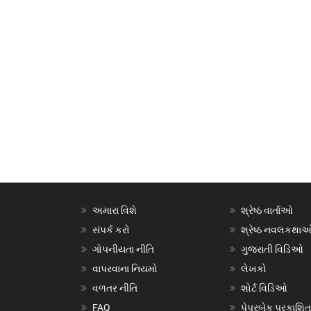
અમારા વિશે
શ્રેષ્ઠ વાર્તાઓ
સંપર્ક કરો
શ્રેષ્ઠ નવલકથા
ગોપનીયતા નીતિ
ગુજરાતી વિડિઓ
વાપરવાના નિયમો
લેખકો
વળતર નીતિ
શોર્ટ વિડિઓ
FAQ
પેપરબેક પ્રકાશિત