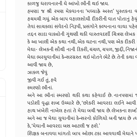
કાળજુ ધરાવનારની યે આંખો ભીની થઇ જાય.
હમણાં જ શ્રી રમણ મેકવાનના ‘મધ્યાહ્ને અસ્ત’ પુસ્તકના 
હચમચી ગયું. એક બાપ વહાલસોયી દીકરીની વાત પોતાનું હેયુ
તેવાં સાચકલાં સંવેદનો નિરૂપી, પ્રસંગોને કલ્પનાના વાઘા પહ
તદ્દન સાદા વાક્યોની ગૂંથણી થકી વાસ્તવદર્શી ચિત્રણ લેખક
કે આ ખાલી એક કથા નથી, એક ઘટના નથી, પણ એક દીકરી ઘે
મેઘા- લેખકની સૌથી નાની દિકરી, ચંચળ, ચપળ, જીદ્દી, નિજાન
મેઘા ભરયુવાનીમાં કેન્સરગ્રસ્ત થઇ મોતને ભેટે છે. તેની ક
આવી જાય છે,
ઝાકળ જેવું
જીવી ગઈ તું, હવે
સ્મરણો ભીનાં.
અને આ ભીનાં સ્મરણો થકી કથા કહેવાઈ છે. નાનપણમાં જ
પડોશી વૃદ્ધા શબ્દ ઉચ્ચારે છે, ‘છોકરી આવરદા લઈને આવ
હાથ ખંખેરી નાખેલ હતાં તે મેઘા બચી જાય છે. લેખકના શબ્દ
અને આ જ મેઘા યુવાનીમાં કેન્સરનો કોળિયો બની જાય છે ત
કે, ‘મેઘાની આવરદા બસ આટલી જ હશે.’
શિક્ષક બનાવવા માંગતો બાપ ઓછા ટકા આવવાથી મેઘાને પ