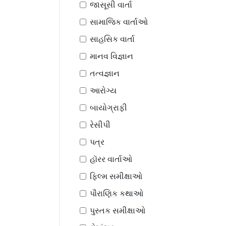
જાસૂસી વાર્તા
સામાજિક વાર્તાઓ
સાહસિક વાર્તા
માનવ વિજ્ઞાન
તત્વજ્ઞાન
આરોગ્ય
બાયોગ્રાફી
રેસીપી
પત્ર
હૉરર વાર્તાઓ
ફિલ્મ સમીક્ષાઓ
પૌરાણિક કથાઓ
પુસ્તક સમીક્ષાઓ