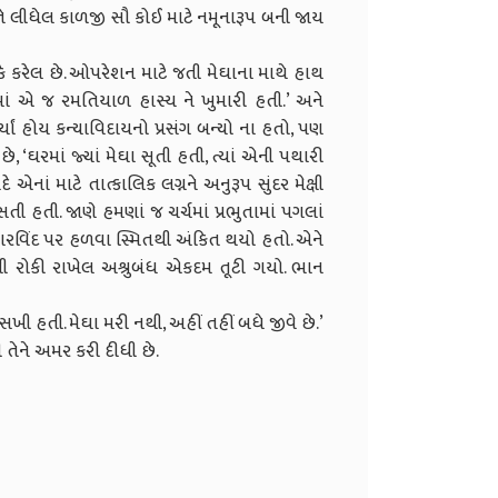
તે લીધેલ કાળજી સૌ કોઈ માટે નમૂનારૂપ બની જાય
ેખકે કરેલ છે. ઓપરેશન માટે જતી મેઘાના માથે હાથ
ખોમાં એ જ રમતિયાળ હાસ્ય ને ખુમારી હતી.’ અને
્યાં હોય કન્યાવિદાયનો પ્રસંગ બન્યો ના હતો, પણ
ે, ‘ઘરમાં જ્યાં મેઘા સૂતી હતી, ત્યાં એની પથારી
ાં માટે તાત્કાલિક લગ્નને અનુરૂપ સુંદર મેક્ષી
તી હતી. જાણે હમણાં જ ચર્ચમાં પ્રભુતામાં પગલાં
ખારવિંદ પર હળવા સ્મિતથી અંકિત થયો હતો. એને
થી રોકી રાખેલ અશ્રુબંધ એકદમ તૂટી ગયો. ભાન
 સખી હતી. મેઘા મરી નથી, અહીં તહીં બધે જીવે છે.’
તેને અમર કરી દીધી છે.