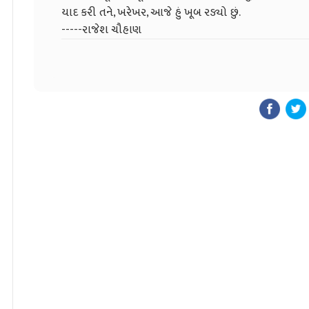
યાદ કરી તને, ખરેખર, આજે હું ખૂબ રડ્યો છું.
-----રાજેશ ચૌહાણ