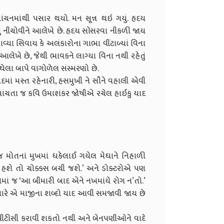
વાંચનમાંથી પસાર થયો. મન સૂન્ન થઇ ગયું. હૃદય
ં નીચોવીને આલેખે છે. હૃદય સોંસરવા નીકળી જાય
ેરાવ્યા સિવાય કે અલંકારોના ગાભા વીંટાળ્યાં વિના
 આલેખે છે, જેથી ભાવકને લાગ્યા વિના નથી રહેતું
લા બાપે વાગોળેલ સંસ્મરણો છે.
ંદમાં મસ્ત રહેનારી, હસમુખી ને સૌને વહાલી એવી
થા વાંચતા જ કવિ ઉમાશંકર જોષીએ રચેલ હાઈકુ યાદ
 મોતનાં મુખમાં ધકેલાઈ ગયેલ મેઘાને નિહાળી
ી હશે તો ચોક્કસ બચી જશે.’ અને ડોક્ટરોએ પણ
ોમાં જ ‘આ બીમારી બાદ એને નખમાંયે રોગ ન’તો.’
્યારે એ માજીના શબ્દો યાદ આવી સમજાવી જાય છે
ીટીસી કરાવી શકતો નથી અને બેનપણીઓને વાદે