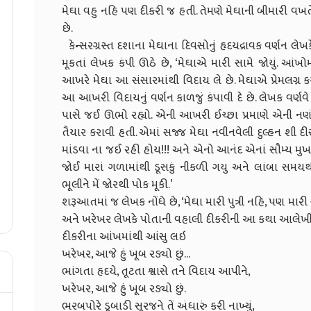
મેઘા વહુ નહિ પણ દીકરી જ હતી. તેમણે મેઘાની બીમારી વખ
છે.
કેન્સરગ્રસ્ત દશાના મેઘાના દિવસોનું હૃદયદ્રાવક વર્ણન લ
મૂકતાં લેખક કંપી ઊઠે છે, ‘મેઘાએ મારી સામે જોયું. આં
આખરે મેઘા આ સંસારમાંથી વિદાય લે છે. મેઘાએ પ્રેમલગ્ન કર
આ આખરી વિદાયનું વર્ણન કાળજું કંપાવી દે છે. લેખક વર્ણવે છ
પાસે જઈ ઊભો રહ્યો. એની આખરી ઈચ્છા પ્રમાણે એની નણંદે એન
તૈયાર કરાવી હતી. એમાં સજ્જ મેઘા નવીનવેલી દુલ્હન શી દીસ
માંડવા ના જઈ રહી હોય!!! અને એનો આનંદ એનાં સૌમ્ય મુ
જોઈ મારાં ગળામાંથી ડૂસકું નીકળી ગયુ અને લાંબા સમય
ભૂલીને મેં જોરથી પોક મૂકી.’
શરૂઆતમાં જ લેખક નોંધે છે, ‘મેઘા મારી પુત્રી નહિ, પણ મારી
અને ખરેખર લેખકે પોતાની વહાલી દીકરીની આ કથા આલેખી 
દીકરીના આંખમાંથી આંસુ લઇ
ખરેખર, આજે હું ખૂબ રડ્યો છું...
ભાંગતા હૃદયે, તૂટતા શ્વાસે તને વિદાય આપીને,
ખરેખર, આજે હું ખૂબ રડ્યો છું.
ભરબપોરે ડૂબાડી સૂરજને તેં અંધારું કરી નાખ્યું,