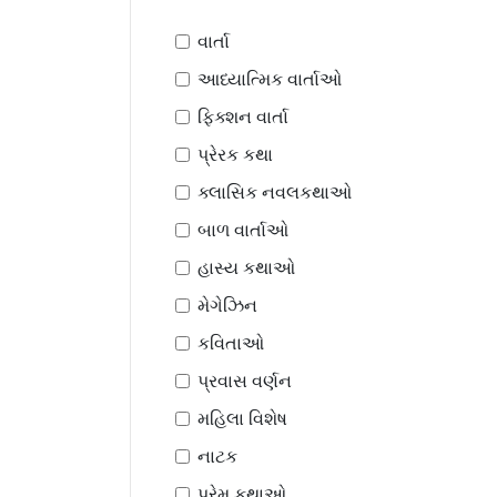
વાર્તા
આધ્યાત્મિક વાર્તાઓ
ફિક્શન વાર્તા
પ્રેરક કથા
ક્લાસિક નવલકથાઓ
બાળ વાર્તાઓ
હાસ્ય કથાઓ
મેગેઝિન
કવિતાઓ
પ્રવાસ વર્ણન
મહિલા વિશેષ
નાટક
પ્રેમ કથાઓ