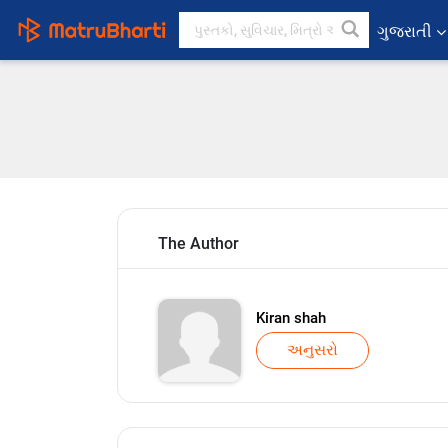
ગુજરાતી
The Author
Kiran shah
અનુસરો