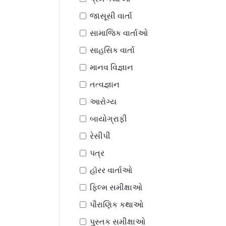
જાસૂસી વાર્તા
સામાજિક વાર્તાઓ
સાહસિક વાર્તા
માનવ વિજ્ઞાન
તત્વજ્ઞાન
આરોગ્ય
બાયોગ્રાફી
રેસીપી
પત્ર
હૉરર વાર્તાઓ
ફિલ્મ સમીક્ષાઓ
પૌરાણિક કથાઓ
પુસ્તક સમીક્ષાઓ