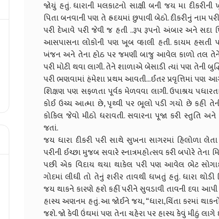
જોયું હતું. ધારાની મલકાટનો સાક્ષી બની જય મા દીકરીન
પિતા બનવાની પણ તે હ્રદયમાં છુપાવી બેઠો. દીકરીનું નામ પર
પરી દેખાવે પરી જેવી જ હતી ..રૂપ રૂપનો અંબાર અને સદ
આસપાસના લોકોની પણ ખૂબ વ્હાલી હતી. કાયમ હસતી પ
ખંજન અને તેના હોઠ પર જમણી બાજુ આવેલ કાળો તલ તેને 
પરી મોટી થવા લાગી. તેને શાળાએ બેસાડી ત્યાં પણ તેની બુદ
પરી ભણવામાં હંમેશા પ્રથમ આવતી...ઈતર પ્રવૃત્તિમાં પણ 
શિક્ષણ પણ સફળતા પૂર્વક મેળવવા લાગી. ઉપાશ્રય પધાર
કોઈ ઉચ્ચ આત્મા છે, પૃથ્વી પર ભૂલો પડી ગયો છે કહી તે
કોકિલ જેવો મીઠો ધરાવતી. સવારના પૂજા કરી સ્તુતિ અને
જતાં.
જય ધારા દીકરી પરી સાથે સુખના સાગરમાં હિલોળા લેતા હ
પરીની ઈચ્છા મુજબ સવારે સ્નાત્રમહોત્સવ કરી બપોરે તેના 
પછી એક વિદાય થયા થાકેલ પરી પણ આવેલ ભેટ સોગાદ વ
ગોદમાં લીધી તો તેનું શરીર તાવથી ધખતું હતું. ધારા થોડી 
જય થાકને કારણે હશે કહીં પરીને સુવડાવી તાવની દવા આપી દીધી
હાસ્ય અણનમ હતું. આ જોઈને જય, “ધારા,ચિંતા કરમાં થાકન
જશે. જો કેવી ઉંઘમાં પણ તેના ચહેરા પર હાસ્ય કેવું મીઠું લ