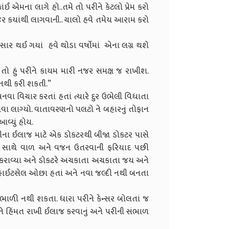
 એમના લાગે હો..તમે તો પરીને કેટલો પ્રેમ કરો
 નજર કયાંથી લાગવાની.. ચાલો હવે તમેય આરામ કરો
પસાર થઈ ગયાં હવે થોડા વર્ષોમાં એના લગ્ન થશે
ે તો હું પરીને કાયમ મારી નજર સમક્ષ જ રાખીશ.
 નથી કરી શકતી.”
ા વિચાર કરતાં હતાં ત્યારે દુર ઉભેલી વિધાતા
વા લાગ્યો. વાતાવરણનો પલટો ને બહારનું તોફાન
્યું હોય.
ીના ઈલાજ માટે એક ડોકટરથી બીજા ડોકટર પાસે
ાક સાથે વાળ અને વજન ઉતરવાની ફરિયાદ પછી
ોર્ટ કરાવ્યા અને ડોકટરે અચકાતા અચકાતા જય અને
વ્હાઈટસેલ ઓછા હતાં અને નવા જલ્દી નથી બનતા
સંભાળી નથી શકતા. ધારા પરીને કેન્સર બોલતાં જ
ને હિંમત રાખી ઈલાજ કરવાનું અને પરીની સંભાળ