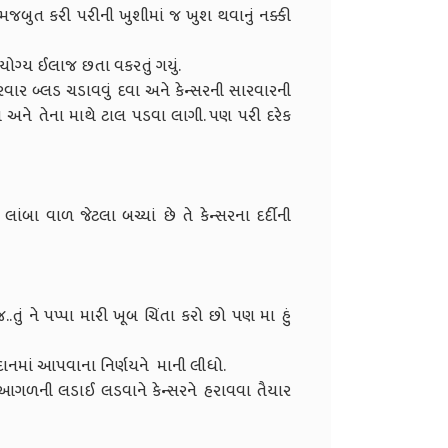
મજબુત કરી પરીની ખુશીમાં જ ખુશ થવાનું નક્કી
 યોગ્ય ઈલાજ છતા વકરતું ગયું.
ંવાર બ્લડ ચડાવવું દવા અને કેન્સરની સારવારની
 અને તેના માથે ટાલ પડવા લાગી. પણ પરી દરેક
બા વાળ જેટલા બચ્યાં છે તે કેન્સરના દર્દીની
.તું ને પપ્પા મારી ખૂબ ચિંતા કરો છો પણ મા હું
દાનમાં આપવાના નિર્ણયને માની લીધો.
 આગળની લડાઈ લડવાને કેન્સરને હરાવવા તૈયાર