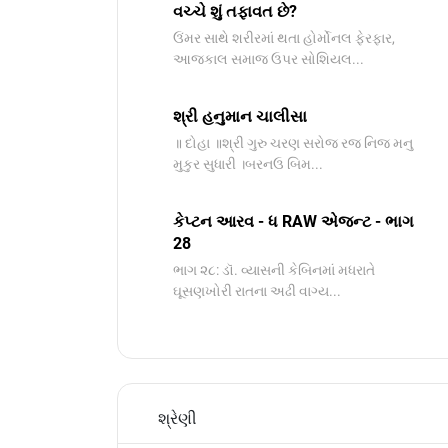
વચ્ચે શું તફાવત છે?
ઉંમર સાથે શરીરમાં થતા હોર્મોનલ ફેરફાર,
આજકાલ સમાજ ઉપર સોશિયલ...
શ્રી હનુમાન ચાલીસા
॥ દોહા ॥શ્રી ગુરુ ચરણ સરોજ રજ નિજ મનુ
મુકુર સુધારી ।બરનઉ બિમ...
કેપ્ટન આરવ - ધ RAW એજન્ટ - ભાગ
28
ભાગ ૨૮: ડૉ. વ્યાસની કેબિનમાં મધરાતે
ઘૂસણખોરી રાતના અઢી વાગ્ય...
શ્રેણી