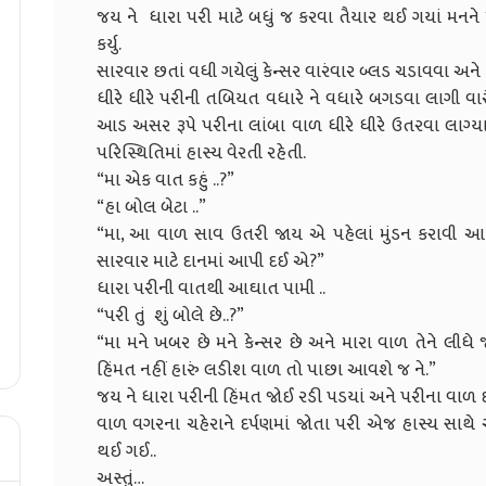
જય ને ધારા પરી માટે બધું જ કરવા તૈયાર થઈ ગયાં મનને 
કર્યુ.
સારવાર છતાં વધી ગયેલું કેન્સર વારંવાર બ્લડ ચડાવવા અને
ધીરે ધીરે પરીની તબિયત વધારે ને વધારે બગડવા લાગી વાર
આડ અસર રૂપે પરીના લાંબા વાળ ધીરે ધીરે ઉતરવા લાગ્યા
પરિસ્થિતિમાં હાસ્ય વેરતી રહેતી.
“મા એક વાત કહું ..?”
“હા બોલ બેટા ..”
“મા, આ વાળ સાવ ઉતરી જાય એ પહેલાં મુંડન કરાવી આ લાં
સારવાર માટે દાનમાં આપી દઈ એ?”
ધારા પરીની વાતથી આઘાત પામી ..
“પરી તું શું બોલે છે..?”
“મા મને ખબર છે મને કેન્સર છે અને મારા વાળ તેને લીધે જ.
હિંમત નહીં હારું લડીશ વાળ તો પાછા આવશે જ ને.”
જય ને ધારા પરીની હિંમત જોઈ રડી પડયાં અને પરીના વાળ 
વાળ વગરના ચહેરાને દર્પણમાં જોતા પરી એજ હાસ્ય સાથે
થઈ ગઈ..
અસ્તું…