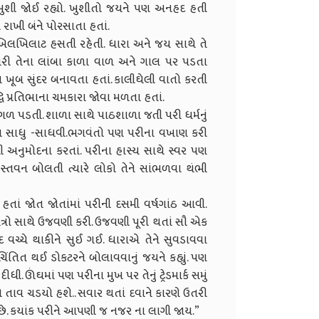
ી ખુશી જોઈ રહ્યો. ખુશીતો જયને પણ અનહદ હતી
ી રાખી બંને પોરસાતા હતાં.
ા ખિલખિલાટ હસતી રહેતી. ધારા અને જય સાથે તે
રી તેના લાંબા કાળા વાળ અને ગાલ પર પડતા
ખૂબ સુંદર બનાવતા હતાં. કાલીઘેલી વાતો કરતી
્ધિ પ્રતિભાના ચમકારા જોવા મળતા હતાં.
આગળ પડતી. શાળા સાથે પાઠશાળા જતી પરી ધર્મનું
તા સાધુ -સાધવી.ભગવંતો પણ પરીના વખાણ કરી
ની અનુમોદના કરતાં. પરીના હાસ્ય સાથે સ્વર પણ
 સ્તવન બોલતી ત્યારે લોકો તેને સાંભળવા થંભી
તાં જોત જોતાંમાં પરીની દસમી વર્ષગાંઠ આવી.
મિત્રો સાથે ઉજવણી કરી. ઉજવણી પૂરી થતાં સૌ એક
ચ્ચે થાકીને સુઈ ગઈ. ધારાએ તેને સુવડાવવા
ચિંતિત થઈ ડોકટરને બોલાવવાનું જયને કહ્યું. પણ
. ઊંઘમાં પણ પરીના મુખ પર તેનું ટ્રેડમાર્ક સમું
ો તાવ ચડયો હશે.. સવાર થતાં દવાને કારણે ઉતરી
ાગે છે. કયાંક પરીને આપણી જ નજર ના લાગી જાય.”