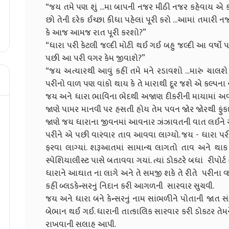
“જય તમે પણ શું ...મા બાપની નજર મીઠી નજર કહેવાય એ કાંઈ
છો તેની દરેક ઈચ્છા કીધા પહેલાં પૂરી કરો ...આમાં તમારી
કે આજ આમજ રાત પૂરી કરશો?”
“ધારા પરી કેટલી જલ્દી મોટી થઈ ગઈ બહુ જલ્દી આ વર્ષો 
પછી આ પરી વગર કેમ જીવાશે?”
“જય અત્યારથી આવું કહીં તમે મને રડાવશો ...મારું ચાલશ
પરીનો વાળ પણ વાંકો થાય કે તે મારાથી દૂર જશે એ કલ્પના
જય અને ધારા ભાવિના ભેદથી અજાણ દીકરીની માયામાં અવનવ
જાણે પામર માનવી પર હસતી હોય તેમ પવન જોર જોરથી ફુંકા
જાણે જય ધારાના જીવનમાં આવનાર ઝંઝાવતની વાત લઈને આવ
પરીને એ પછી વારંવાર તાવ આવવા લાગ્યો. જય - ધારા પર
ફરવા લાગ્યાં. શરૂઆતમાં સામાન્ય લાગતો તાવ અને થ
સ્પેશિયાલીસ્ટ પાસે બતાવવા ગયાં. ત્યાં ડોકટરે બધાં રીપ
ધારાને આઘાત ના લાગે અને તે સમજી શકે તે રીતે પરીના 
કહીં બ્લડકેન્સરનું નિદાન કરી આગળની સારવાર સુચવી.
જય અને ધારા બંને કેન્સરનું નામ સાંભળીને પોતાની જાત 
બેભાન થઈ ગઈ. ધારાની તાત્કાલિક સારવાર કરી ડોકટર તેમ
રાખવાની સલાહ આપી.