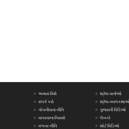
અમારા વિશે
શ્રેષ્ઠ વાર્તાઓ
સંપર્ક કરો
શ્રેષ્ઠ નવલકથા
ગોપનીયતા નીતિ
ગુજરાતી વિડિઓ
વાપરવાના નિયમો
લેખકો
વળતર નીતિ
શોર્ટ વિડિઓ