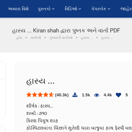
અમારા વિશે
પુસ્તકો 
વિડિઓ 
પેપરબેક 
જાહેર
હાસ્ય ... Kiran shah દ્વારા પુષ્તક અને વાર્તા PDF
હોમ
વાર્તાઓ
ગુજરાતી વાર્તાઓ
હાસ્ય ...
હાસ્ય ...
હાસ્ય ...
(40.3k)
1.5k
4.4k
5
શીર્ષક : હાસ્ય…
શબ્દો : ૭૧૦
કિરણ પિયુષ શાહ
હોસ્પિટલમાંના બિછાને સુતેલી ધારા બાજુમાં હાથ ફેરવી મલકા