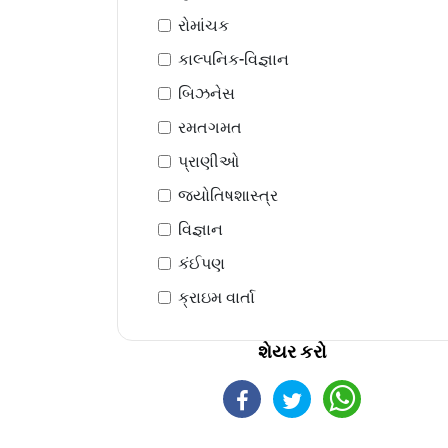
રોમાંચક
કાલ્પનિક-વિજ્ઞાન
બિઝનેસ
રમતગમત
પ્રાણીઓ
જ્યોતિષશાસ્ત્ર
વિજ્ઞાન
કંઈપણ
ક્રાઇમ વાર્તા
શેયર કરો