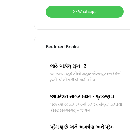
Whatsapp
Featured Books
ભાડે આપેલું સુખ - 3
અધ્યાય ૩હવેલીની બહાર એમ્બ્યુલન્સ ઊભી
હતી. પોલીસની બે ગાડીઓ પ...
ઓપરેશન સાગર મંથન - પ્રકરણ 3
પ્રકરણ ૩: સાગરગઢનો સમુદ્ર સંગ્રામસલાયા
કોસ્ટ (સાગરગઢ) - જામન...
પ્રેમ શું છે અને આકર્ષણ અને પ્રેમ