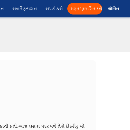
ાત
સબસ્ક્રિપ્શન
સંપર્ક કરો
મફત પ્રકાશિત કરો
લૉગિન 
તી હતી. આજ લગ્નના પંદર વર્ષે તેણે દીકરીનું મો