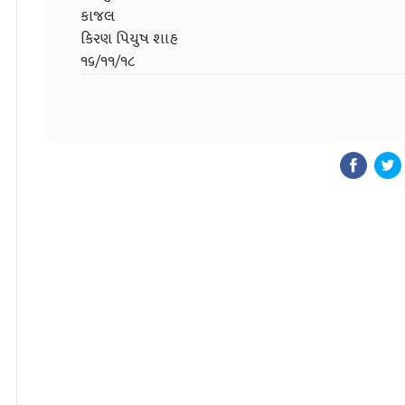
કાજલ
કિરણ પિયુષ શાહ
૧૬/૧૧/૧૮