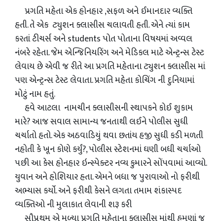
પ્રગતિ મહેતા એક હોનહાર ,સફળ અને ઈમાનદાર વ્યક્તિ
હતી. તે એક ટ્યુશન ક્લાસીસ ચલાવતી હતી. એને ત્યાં કામ
કરતાં ટીચર્સ અને students પોત પોતાના વિષયમાં અવ્વલ
નંબરે રહેતા. જેમ એન્જિનિયરિંગ અને મેડિકલ માટે એન્ટ્રન્સ ટેસ્ટ
લેવાય છે એવી જ રીતે આ પ્રગતિ મહેતાના ટ્યુશન ક્લાસીસ માં
પણ એન્ટ્રન્સ ટેસ્ટ લેવાતા. પ્રગતિ મહેતા કોચિંગ ની દુનિયામાં
મોટું નામ હતું.
હવે આટલા નામચીન ક્લાસીસની સ્થાપકને કોઈ શુકામ
મારે? આજ સવાલ સામાન્ય જનતાથી લઈને પોલીસ સુધી
ચર્ચાતો હતો. એક અઠવાડિયું થવા છતાંય હજી સુધી કડી મળતી
નહોતી કે ખૂન કોણે કર્યું?, પોલીસ સ્ટેશનમાં ઘણી બધી ચર્ચાઓ
પછી આ કેસ હોનહાર ઇન્સ્પેક્ટર નવ્ય કુમારને સોંપવામાં આવ્યો.
યુવાન અને હોશિયાર હતા. એમને બધા જ પુરાવાઓ નો ફરીથી
અભ્યાસ કર્યો. અને ફરીથી કેસને લગતા તમામ શંકાસ્પદ
વ્યક્તિઓ ની મુલાકાત લેવાની શરૂ કરી
સૌપ્રથમ એ મળ્યા પ્રગતિ મહેતાના ક્લાસીસ માંથી હમણાં જ