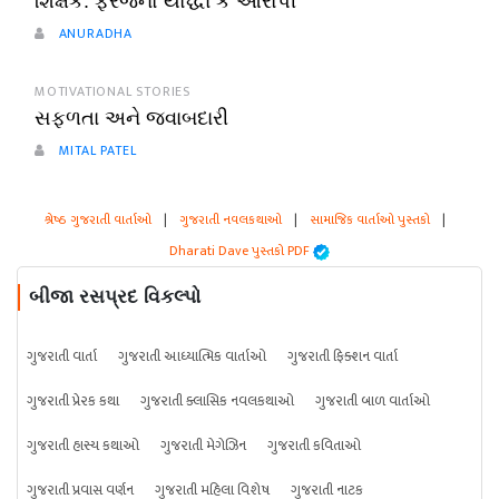
શિક્ષક: ફરજનો યોદ્ધા કે આરોપી
ANURADHA
MOTIVATIONAL STORIES
સફળતા અને જવાબદારી
MITAL PATEL
શ્રેષ્ઠ ગુજરાતી વાર્તાઓ
|
ગુજરાતી નવલકથાઓ
|
સામાજિક વાર્તાઓ પુસ્તકો
|
Dharati Dave પુસ્તકો PDF
બીજા રસપ્રદ વિકલ્પો
ગુજરાતી વાર્તા
ગુજરાતી આધ્યાત્મિક વાર્તાઓ
ગુજરાતી ફિક્શન વાર્તા
ગુજરાતી પ્રેરક કથા
ગુજરાતી ક્લાસિક નવલકથાઓ
ગુજરાતી બાળ વાર્તાઓ
ગુજરાતી હાસ્ય કથાઓ
ગુજરાતી મેગેઝિન
ગુજરાતી કવિતાઓ
ગુજરાતી પ્રવાસ વર્ણન
ગુજરાતી મહિલા વિશેષ
ગુજરાતી નાટક