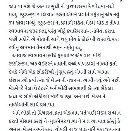
જાણવા મળે જે અત્યાર સુધી ની પૂછપરછમાં કે શોધમાં નથી
મળ્યું સ્ટુડન્ટ્સ સાથે વાત કરતા એમને પ્રગતિ મહેતાનું એક નવું
રૂપ જોવા મળ્યું. સ્ટુડન્ટસ ના પ્રમાણે મહેતા મેડમ થોડાક તીખા
સ્વભાવના જરૂર હતા, પરંતુ ખોટું ક્યારેય સહન નહોતા કરતા.
પછી ભલેને એ પોતાની સાથે થયું હોય કે કોઈ બીજા સાથે. પણ
સ્ત્રીનું અપમાન તેમનાથી સહન નહોતું થતું.
આવાજ સ્વભાવના લીધે હમણાં જ એક વાર મોટી
રેસ્ટોરન્ટમાં એક વેઇટરને બધાની વચ્ચે ખખડાવી નાખ્યો હતો.
કેમકે એણે એક છોકરીઓ નું ગ્રુપ હતું. એમની સામે અભદ્ર
ઈશારાઓ કર્યા હતા. જે મેડમ ની નજર માં આવી ગયું. અને પછી
મેડમે જે પેલા વેઇટરને ખરીખોટી સંભળાવી છે, ત્યાં બેઠેલા
બધા જ લોકો એકીટશે જોઈ જ રહ્યા અને પછી મેડમ ને
તાળીઓની સાથે વધાવ્યા.
અમે લોકો તો વિચારતા હતા એક્ઝામ પતે પછી મેડમ સન્માન
કરતો પોગ્રામ કરશું. ને ન્યુઝપેપર વાળા ને પણ આ વાત કહેશું કે
અમારા મેડમ અમને ફક્ત ચોપડી ના જ પાઠ નહીં પણ જીવનના