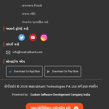
વાપરવાના નિયમો 
વળતર નીતિ
પેપરબેક પ્રકાશિત કરો
અમને ફોલો કરો
સંપર્ક કરો
info@matrubharti.com
મોબાઈલ એપ
Download On App Store
Download On Play Store
કોપીરાઈટ © 2026 Matrubharti Technologies Pvt. Ltd. સર્વ હક્ક સ્વાધીન
Custom Software Development Company India
Powered by :
મફત એપ્લિકેશન ડાઉનલોડ કરો