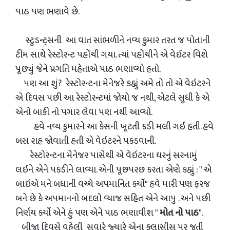
પાઠ પણ ભણાવે છે.
સ્ટુડન્ટ્સની આ વાત સાંભળીને નવ્ય કુમાર તરત જ પોતાની
ટીમ સાથે રેસ્ટોરન્ટ પહોંચી ગયા. ત્યાં પહોંચીને એ વેઈટર વિશે
પૂછ્યું જેને પ્રગતિ મહેતાએ પાઠ ભણાવ્યો હતો.
પણ આ શું? રેસ્ટોરન્ટના મેનેજરે કહ્યું અમે તો તો એ વેઇટરને
એ દિવસ પછી આ રેસ્ટોરન્ટમાં જોયો જ નથી, એટલે સુધી કે એ
એનો બાકી નો પગાર લેવા પણ નથી આવ્યો.
હવે નવ્ય કુમારને આ કેસની ખૂટતી કડી મલી ગઈ હતી. હવે
બસ રાહ જોવાતી હતી એ વેઇટરને પકડવાની.
રેસ્ટોરન્ટના મેનેજર પાસેથી એ વેઇટરના ઘરનું સરનામું
લઈને એને પકડીને લાવ્યા. એની પૂછપરછ કરતા એણે કહ્યું : " એ
બાઇએ મને બધાની વચ્ચે અપમાનિત કર્યો" હવે મારી પણ ફરજ
બને છે કે અપમાનનો બદલો વ્યાજ સહિત એને આપુ . અને પછી
નિર્ણય કર્યો એને હું પણ એને પાઠ ભણાવીશ "
મોત નો પાઠ
".
બીજા દિવસે વહેલી સવારે જ્યારે એના ક્લાસીસ પર જતી