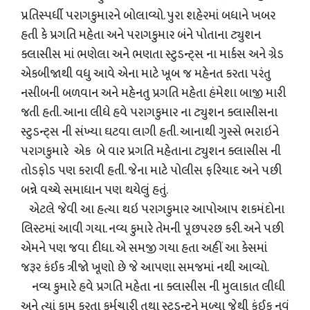
પ્રતિસ્પર્ધી પરાગકુમારને બોલાવ્યો. પુરા શહેરમાં બધાને ખબર
હતી કે પ્રગતિ મહેતા અને પરાગકુમાર બંને પોતાના ટ્યુશન
ક્લાસીસ માં ભણેલા અને ભણતા સ્ટુડન્ટ્સ ના માર્કસ અને ગ્રેડ
એકબીજાથી વધુ આવે એના માટે ખૂબ જ મહેનત કરતા પરંતુ
નસીબની બળવાન અને મહેનતુ પ્રગતિ મહેતા હંમેશા બાજી મારી
જતી હતી. આના લીધે હવે પરાગકુમાર ના ટ્યુશન ક્લાસીસના
સ્ટુડન્ટ્સ ની સંખ્યા ઘટવા લાગી હતી. આનાથી ગુસ્સે ભરાઇને
પરાગકુમારે એક બે વાર પ્રગતિ મહેતાના ટ્યુશન ક્લાસીસ ની
તોડફોડ પણ કરાવી હતી. જેના માટે પોલીસ ફરિયાદ અને પછી
બન્ને વચ્ચે સમાધાન પણ થયેલું હતું.
એટલે જેવી આ હત્યા થઇ પરાગકુમાર આપોઆપ શકમંદોના
લિસ્ટમાં આવી ગયા. નવ્ય કુમારે તેમની પૂછપરછ કરી. અને પછી
એમને પણ જવા દીધા. એ સમજી ગયા હતા અહીં આ કેસમાં
જરૂર કંઈક ત્રીજો ખૂણો છે જે આપણા સમજમાં નથી આવ્યો.
નવ્ય કુમારે હવે પ્રગતિ મહેતા ના ક્લાસીસ ની મુલાકાત લીધી
અને ત્યાં કામ કરતા કર્મચારી તથા સ્ટુડન્ટને મળ્યા જેથી કંઈક નવું