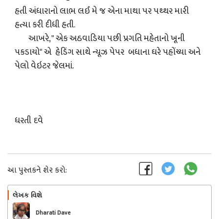
હતી અંધારાનો લાભ લઈ મે જ એના માથા પર પથ્થર મારી
હત્યા કરી દીધી હતી.
આખરે, " એક અઠવાડિયા પછી પ્રગતિ મહેતાનો ખૂની
પકડાયો" એ હેડિંગ સાથે ન્યૂઝ પેપર બધાના ઘરે પહોંચ્યા અને
પેલો વેઇટર જેલમાં.
ધરતી દવે
આ પુસ્તકને શેર કરો:
લેખક વિશે
અનુસરો
Dharati Dave