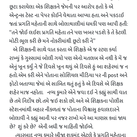
છૂટા કરાયેલા એક શિક્ષકને જેમની પર આરોપ હતો કે એ
એન્ટ્રન્સ ટેસ્ટ ના પેપર કોઈને વેચાતા આપ્યા હતા. અને પકડાઈ
જતાં પ્રગતિ મહેતાની સાથે બોલાચાલીમાં ધમકી પણ આપી હતી:
“તને જોઈ લઈશ પ્રગતિ મહેતા તને પણ ખબર પડશે કે તે કેટલી
મોટી ભૂલ કરી છે મને નોકરીમાંથી છૂટો કરી ને”
એ શિક્ષકની સાથે વાત કરતા એ શિક્ષકે એ જ રટણ કર્યા
રાખ્યું કે ગુસ્સામાં બોલી ગયો પણ એનો મતલબ એ નથી કે મેં જ
એનું ખૂન કર્યું. ને જે દિવસે ખૂન થયું. એ દિવસે હું આ શહેરમાં જ ન
હતો. એમ કરી એને પોતાના સોશિયલ મીડિયા પર ની post અને
ફોટો બતાવ્યા જેમાં એ સાબિત થતું હતું કે એ દિવસે એ શિક્ષક
શહેર માજ નહોતા. નવ્ય કુમારે એને જવા દઈ ને કહ્યું સાચી વાત
છે તમે નિર્દોષ છો. તમે જઇ શકો છો. અને એ શિક્ષકના પોલીસ
સ્ટેશનમાંથી બહાર નીકળતાં જ પોતાના વિશ્વાસુ હવાલદારને
બોલાવી ને કહ્યું આની પર નજર રાખો મને આ માણસ ક્યાં જાય
છે? શું કરે છે? એની બધી જ માહિતી જોઈએ.
ત્યારબાદ નવ્ય કુમારે બીજા શકમંદ એટલે કે પ્રગતિ મહેતાના