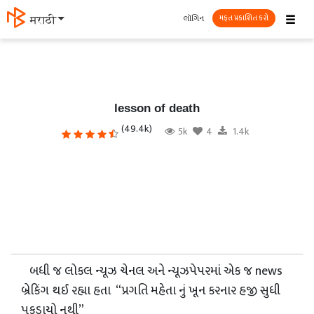
☰
લૉગિન
मराठी
મફત પ્રકાશિત કરો
lesson of death
(49.4k)
5k
4
1.4k
બધી જ લોકલ ન્યૂઝ ચેનલ અને ન્યૂઝપેપરમાં એક જ news
બ્રેકિંગ થઈ રહ્યા હતા “પ્રગતિ મહેતા નું ખૂન કરનાર હજી સુધી
પકડાયો નથી”