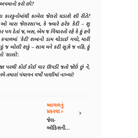
 અપમાનો કરો છો?
ારકુનોમાંથી કાબેલ જેલરો ઘડાશે શી રીતે?
મારા જેલરસા'બ, કે જ્યારે હરેક કેદી – શુ
પગ દેતાં જ, બસ, એમ જ વિચારતો રહે કે હું હવે
પાળમાં `કેદી' શબ્દનો ડામ ચોડાઈ ગયો, મારી
ં જ બોલી શકું – સાચ મને કદી સૂઝે જ નહિ, હું
નો `સાલો'.
ેજા પરથી કોઈ કોઈ વાર ઊપડી જતો જોઉં છું ને,
મે તમારાં પંચાવન વર્ષો પાણીમાં નાખ્યાં!
આગળનું
›
પ્રકરણ
જેલ-
ઑફિસની
બારી - 7