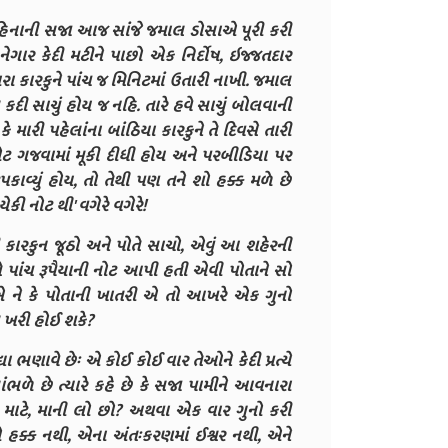
હિનાની સજા આજ સાંજે જમાલ ડોસાએ પૂરી કરી
ેગાર કેદી મટીને પાછો એક નિર્દોષ, ઇજ્જતદાર
રા કારકુને પાંચ જ મિનિટમાં ઉતારી નાખી. જમાલ
 કદી સાચું હોય જ નહિ. તારે હવે સાચું બોલવાની
ે મારી પહેલાંના બાંઠિયા કારકુને તે દિવસે તારી
નોટ ગજવામાં મૂકી દીધી હોય અને પરબીડિયા પર
કાવ્યું હોય, તો તેથી પણ તને શો હક્ક મળે છે
કી નોટ થી' વગેરે વગેરે!
 કારકુન જૂઠો અને પોતે સાચો, એવું આ શહેરની
ે પાંચ રૂપૈયાની નોટ આપી હતી એવી પોતાને સો
એ ને કે પોતાની ખાતરી એ તો આખરે એક ગુનો
 ખરી હોઈ શકે?
ભણાવે છેઃ એ કોઈ કોઈ વાર તેઓને કેદી પ્રત્યે
ળે છે ત્યારે કહે છે કે સજા પામીને આવનારા
 માટે, માની લો છો? અથવા એક વાર ગુનો કરી
 હક્ક નથી, એના અંતઃકરણમાં ઈશ્વર નથી, એને