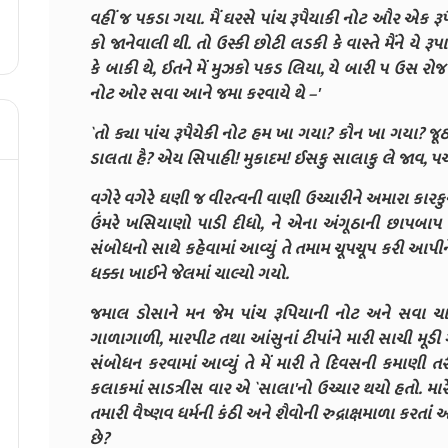
વહીં જ પકડા ગયા. મૈં ઘરસે પાંચ રૂપૈયાકી નોટ ઔર એક રૂપ
કો જાનેવાલી થી. તો ઉસ્કી છોટી લડકી કે વાસ્તે મૈંને યે ર
કે બાકી થે, ઈતને મેં મુઝકો પકડ લિયા, યે બારી પ ઉસ રોજ
નોટ ઓર સવા આને જમા કરવાયે થે –'
`તો ક્યા પાંચ રૂપૈયેકી નોટ હમ ખા ગયા? કૌન ખા ગયા? જૂઠ
ડાલતા હૈ? એય સિપાહી! મુકાદમ! ઈસકુ સાલાકુ લે જાવ, 
વગેરે વગેરે ઘણી જ વીરત્વની વાણી ઉચ્ચારીને અમારા ક
ઉંમરે ખસિયાણો પાડી દીધો, ને એના અંગૂઠાની છાપબાપ જે
સંબોધનો સાથે કહેવામાં આવ્યું તે તમામ ચૂપચૂપ કરી આ
ધક્કા ખાઈને જેલમાં ચાલ્યો ગયો.
જમાલ ડોસાને મન જેમ પાંચ રૂપિયાની નોટ અને સવા ચાર
ગાળાગાળી, મારપીટ તથા આંસુનાં ટીપાંને મારી સાચી મૂડી ગણ
સંબોધન કરવામાં આવ્યું તે મેં મારી તે દિવસની કમાણી 
કલાકમાં સાડત્રીસ વાર એ `સાલા'નો ઉચ્ચાર થયો હતો. મા
તમારી વૈષ્ણવ ધર્મની કંઠી અને શૈવોની રુદ્રાક્ષમાળા કરત
છે?