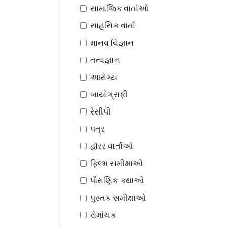
સામાજિક વાર્તાઓ
સાહસિક વાર્તા
માનવ વિજ્ઞાન
તત્વજ્ઞાન
આરોગ્ય
બાયોગ્રાફી
રેસીપી
પત્ર
હૉરર વાર્તાઓ
ફિલ્મ સમીક્ષાઓ
પૌરાણિક કથાઓ
પુસ્તક સમીક્ષાઓ
રોમાંચક