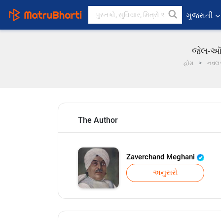
ગુજરાતી
જેલ-ઑફિ
હોમ
નવલ
The Author
Zaverchand Meghani
અનુસરો