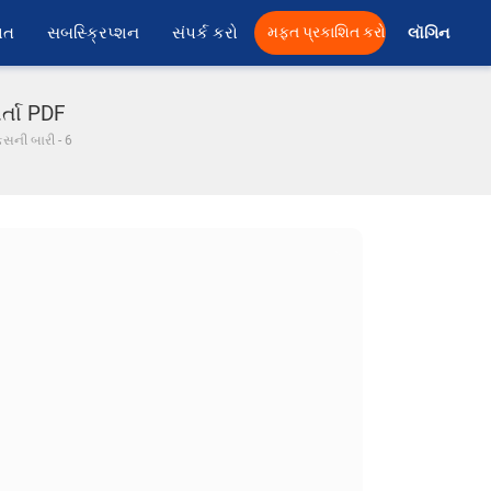
ાત
સબસ્ક્રિપ્શન
સંપર્ક કરો
મફત પ્રકાશિત કરો
લૉગિન 
ર્તા PDF
સની બારી - 6