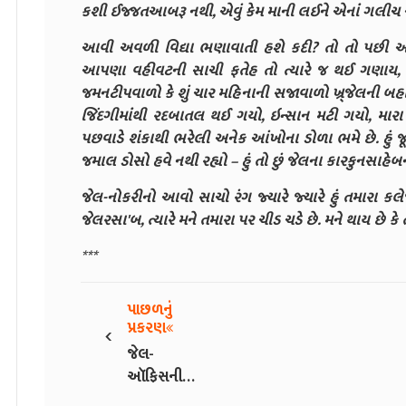
કશી ઈજ્જતઆબરૂ નથી, એવું કેમ માની લઈને એનાં ગલીચ
આવી અવળી વિદ્યા ભણાવાતી હશે કદી? તો તો પછી આ ક
આપણા વહીવટની સાચી ફતેહ તો ત્યારે જ થઈ ગણાય, ઓ 
જમનટીપવાળો કે શું ચાર મહિનાની સજાવાળો ખ્ર્જેલની બહાર 
જિંદગીમાંથી રદબાતલ થઈ ગયો, ઇન્સાન મટી ગયો, મારા ક
પછવાડે શંકાથી ભરેલી અનેક આંખોના ડોળા ભમે છે. હું જૂઠુ
જમાલ ડોસો હવે નથી રહ્યો – હું તો છું જેલના કારકુનસાહેબ
જેલ-નોકરીનો આવો સાચો રંગ જ્યારે જ્યારે હું તમારા કલ
જેલરસા'બ, ત્યારે મને તમારા પર ચીડ ચડે છે. મને થાય છે કે ત
***
પાછળનું
‹
પ્રકરણ
જેલ-
ઑફિસની
બારી - 5