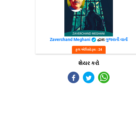
Zaverchand Meghani
દ્વારા
ગુજરાતી વાર્તા
કુલ એપિસોડ્સ : 24
શેયર કરો