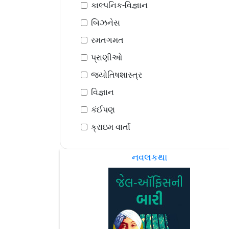
કાલ્પનિક-વિજ્ઞાન
બિઝનેસ
રમતગમત
પ્રાણીઓ
જ્યોતિષશાસ્ત્ર
વિજ્ઞાન
કંઈપણ
ક્રાઇમ વાર્તા
નવલકથા