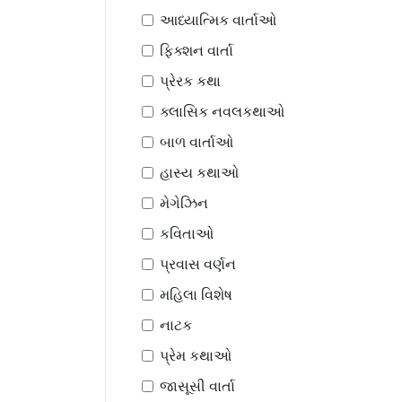
આધ્યાત્મિક વાર્તાઓ
ફિક્શન વાર્તા
પ્રેરક કથા
ક્લાસિક નવલકથાઓ
બાળ વાર્તાઓ
હાસ્ય કથાઓ
મેગેઝિન
કવિતાઓ
પ્રવાસ વર્ણન
મહિલા વિશેષ
નાટક
પ્રેમ કથાઓ
જાસૂસી વાર્તા