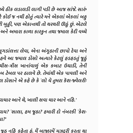
્ચે ઠીક લડાલડી લાગી પડી છે આજ સાંજે. સારું
 કોઈ જ નથી હોતું ત્યારે મને એકલાં એકલાં બહુ
બુઢ્ઢી, પણ એકાન્તથી તો થરથરી ઊઠું છું. એટલે
 અને અમારા કાળા કારકુન તથા જમાલ કેદી વચ્ચે
ગડાંલત્તા લેવા, એના અંગૂઠાની છાપો દેવા અને
 આ જમાલ ડોસો અત્યારે કેટલું હડહડતું જૂઠું
પચીસ-ત્રીસ ખાનાંવાળું એક કબાટ ઉઘાડી, તેની
ેબ ટેબલ પર ઠાલવે છે. તેમાંથી એક પાવલી અને
 ડોસાને એ કહે છે કે `લો યે તુમરા કૅશ-જ્વેલરીઃ
 સવાચાર આને થે, ખાલી સવા ચાર આને નહિ.'
ાય? `સાલા, હમ જૂઠા? હમારી દો નંબરકી `કેશ-
ા?'
ઠ નહિ કહેતા હૂં. મૈં બાજારમેં મઝદૂરી કરતા થા