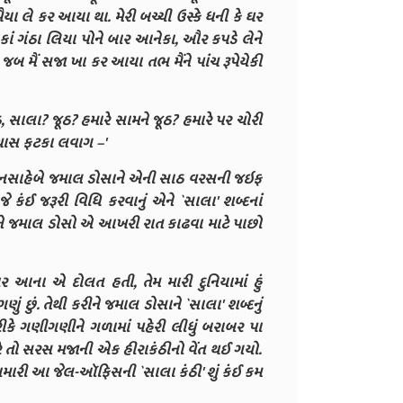
ૈયા લે કર આયા થા. મેરી બચ્ચી ઉસ્કે ધની કે ઘર
ૂપાકાં ગંઠા લિયા પોને બાર આનેકા, ઔર કપડે લેને
 જબ મૈં સજા ખા કર આયા તભ મૈંને પાંચ રૂપેયેકી
, સાલા? જૂઠ? હમારે સામને જૂઠ? હમારે પર ચોરી
પચાસ ફટકા લવાગ –'
ારકુનસાહેબે જમાલ ડોસાને એની સાઠ વરસની જઇફ
 કંઈ જરૂરી વિધિ કરવાનું એને `સાલા' શબ્દનાં
પીને જમાલ ડોસો એ આખરી રાત કાઢવા માટે પાછો
 આના એ દોલત હતી, તેમ મારી દુનિયામાં હું
ું છું. તેથી કરીને જમાલ ડોસાને `સાલા' શબ્દનું
તરીકે ગણીગણીને ગળામાં પહેરી લીધું બરાબર પા
રે તો સરસ મજાની એક હીરાકંઠીનો વેંત થઈ ગયો.
ાં અમારી આ જેલ-ઑફિસની `સાલા કંઠી' શું કંઈ કમ