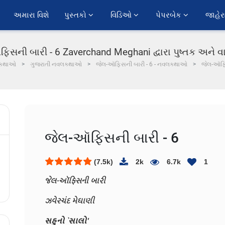
અમારા વિશે
પુસ્તકો 
વિડિઓ 
પેપરબેક 
જાહેર
સની બારી - 6 Zaverchand Meghani દ્વારા પુષ્તક અને વા
કથાઓ
ગુજરાતી નવલકથાઓ
જેલ-ઑફિસની બારી - 6 - નવલકથાઓ
જેલ-ઑફિ
જેલ-ઑફિસની બારી - 6
(7.5k)
2k
6.7k
1
જેલ-ઑફિસની બારી
ઝવેરચંદ મેઘાણી
સહુનો `સાલો'