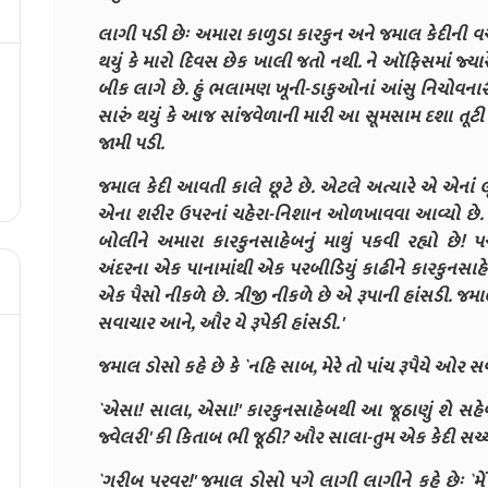
લાગી પડી છેઃ અમારા કાળુડા કારકુન અને જમાલ કેદીની વચ
થયું કે મારો દિવસ છેક ખાલી જતો નથી. ને ઑફિસમાં જ્યારે
બીક લાગે છે. હું ભલામણ ખૂની-ડાકુઓનાં આંસુ નિચોવનારી 
સારું થયું કે આજ સાંજવેળાની મારી આ સૂમસામ દશા તૂટી
જામી પડી.
જમાલ કેદી આવતી કાલે છૂટે છે. એટલે અત્યારે એ એનાં લૂ
એના શરીર ઉપરનાં ચહેરા-નિશાન ઓળખાવવા આવ્યો છે. હવે
બોલીને અમારા કારકુનસાહેબનું માથું પકવી રહ્યો છે! 
અંદરના એક પાનામાંથી એક પરબીડિયું કાઢીને કારકુનસાહ
એક પૈસો નીકળે છે. ત્રીજી નીકળે છે એ રૂપાની હાંસડી. જમાલ
સવાચાર આને, ઔર યે રૂપેકી હાંસડી.'
જમાલ ડોસો કહે છે કે `નહિ સાબ, મેરે તો પાંચ રૂપૈયે ઓર
`એસા! સાલા, એસા!' કારકુનસાહેબથી આ જૂઠાણું શે સહેવ
જ્વેલરી' કી કિતાબ ભી જૂઠી? ઔર સાલા-તુમ એક કેદી સચ્ચ
`ગરીબ પરવર!' જમાલ ડોસો પગે લાગી લાગીને કહે છેઃ `મેં જૂ