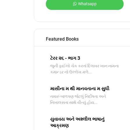
Whatsapp
Featured Books
ટેરર ૨૬ - ભાગ 3
જુની ફાઈલો ચેક કરતાં દિલાવર ખાન નામના
કમાન્ડર નો ઉલ્લેખ મળે...
માસીના મ થી માનવતાના મ સુધી
તમારું બાળપણ જેટલું નિર્દોષતા અને
નિખાલસતા સાથે વીત્યું હોય...
યુવાવય અને અશ્લીલ ભાષાનું
આક્રમણ