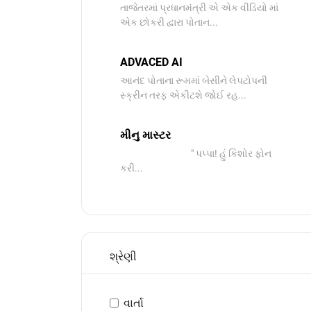
તાજેતરમાં પ્રધાનમંત્રી એ એક વીડિયો માં
એક છોકરી દ્વારા પોતાન...
ADVACED AI
આનંદ પોતાના રૂમમાં બેસીને લેપટોપની
સ્ક્રીન તરફ એકીટશે જોઈ રહ...
મીનુ માસ્ટર
" પપ્પા! હું કિશોર ફોન
કરી...
શ્રેણી
વાર્તા