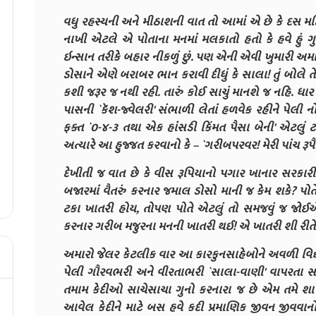
વધુ રહસ્યની અને મીઠાશની વાત તો આમાં એ છે કે દસ મ
નાખી એટલે એ પોતાના મનમાં મલકાતો હતો કે હવે હું ગુન
ઇન્સાન તરીકે બહાર નીકળું છું. પણ એની એવી ખુમારી અમા
ડોસાને એણે બરાબર ભાન કરાવી દીધું કે સાલા! તું બોલે તે
કશી જરૂર જ નથી રહી. તારું કોઈ સાચું માનશે જ નહિ. ધાર ક
પાસની `કૅશ-જ્વેલરી' સંભાળી લેતાં હળવેક રહીને પેલી 
ફક્ત `૦-૪-૩ તથા એક હાંસડી કિંમત પૈસા બેની' એટલું ટપ
અત્યારે આ હુજ્જત કરવાનો કે – `ગરીબપરવર! મેરી પાંચ રૂપૈયે
દેખીતી જ વાત છે કે વીસ રૂપિયાનો પગાર ખાનાર સરકારી
બજારમાં વૈતરું કરનાર જમાલ ડોસો માની જ કેમ શકે? પોત
ટકા ખાતરી હોય, તોપણ પોતે એટલું તો સમજવું જ જોઈ
કરનાર ગરીબ મજુરના મનની ખાતરી થઈ! એ ખાતરી શી રીતે
અમારો જેલર કેટલીક વાર આ કારકુનસાહેબોને અવળી વિદ્યા 
પેલી ગૌરવભરી અને વીરતાભરી `સાલા-વાણી' વાપરતા સાંભ
તમામ કેદીઓ સાચેસાચા ગુનો કરનારા જ છે એમ તમે શા
આવેલ કેદીને માટે બસ હવે કદી પ્રમાણિક જીવન જીવવાનો