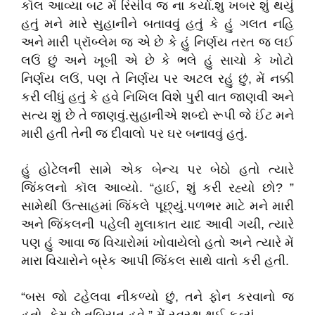
કૉલ આવ્યા બટ મેં રિસીવ જ ના કર્યા.શુ ખબર શું થયું
હતું મને મારે સુહાનીને બતાવવું હતું કે હું ગલત નહિ
અને મારી પ્રૉબ્લેમ જ એ છે કે હું નિર્ણય તરત જ લઈ
લઉં છું અને ખૂબી એ છે કે ભલે હું સાચો કે ખોટો
નિર્ણય લઉં, પણ તે નિર્ણય પર અટલ રહું છું, મેં નક્કી
કરી લીધું હતું કે હવે નિખિલ વિશે પુરી વાત જાણવી અને
સત્ય શું છે તે જાણવું.સુહાનીએ શબ્દો રૂપી જે ઈંટ મને
મારી હતી તેની જ દીવાલો પર ઘર બનાવવું હતું.
હું હોટેલની સામે એક બેન્ચ પર બેઠો હતો ત્યારે
જિંકલનો કૉલ આવ્યો. “હાઈ, શું કરી રહ્યો છો? ”
સામેથી ઉત્સાહમાં જિંકલે પૂછ્યું.પળભર માટે મને મારી
અને જિંકલની પહેલી મુલાકાત યાદ આવી ગયી, ત્યારે
પણ હું આવા જ વિચારોમાં ખોવાયેલો હતો અને ત્યારે મેં
મારા વિચારોને બ્રેક આપી જિંકલ સાથે વાતો કરી હતી.
“બસ જો ટહેલવા નીકળ્યો છું, તને ફોન કરવાનો જ