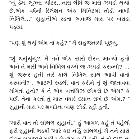
“યું ડૅમ, લૂઝર, ચીટર…તારા લીધે જ મારો ઝઘડો થયો
છે.એક વર્ષની રિલેશન એક મિનિટમાં તોડી નાખી
નિખિલે…” સુહાનીએ રડતા અવાજે મારા પર બરાડા
પડ્યા.
“પણ શું થયું એમ તો કહે? ” મેં સહજતાથી પૂછ્યું.
“શું થયુંયુંયું?, મેં તને એક સારો દોસ્ત માન્યો હતો
અને તે મારી અને નિખિલ વચ્ચે જ ઝઘડો કરાવ્યો? …
શું જરૂર હતી તારે કાલે નિખિલ સાથે આવી વાતો
કરવાની? , આટલી રુડલી વાત કરીને તું શું જાતાવવા
માંગતો હતો? કે તે એક બત્તમિઝ છોકરો છે એમ? કે
પછી તેના કરતાં તું મારુ વધારે ધ્યાન રાખે છે એમ.? ”
સુહાની મારા પર શબ્દોના બાણ છોડી રહી હતી.
“મારી વાત તો સાંભળ સુહાની.” હું આગળ કહું તે પહેલાં
ફરી સુહાની ભડકી “મારે કઇ નહિ સાંભળવું, મેં તને સારો