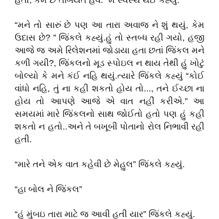
હતો, કેમ છે તબિયત હવે.” મેં સ્વસ્થ થઈ કહ્યું.
“મને તો સારું છે પણ આ તારા અવાજ ને શું થયું, કેમ
ઉદાસ છે? ” જિંકલે કહ્યું.હું તો સ્તબ્ધ રહી ગયો, હજી
આજે જ અમે રિલેશનમાં જોડાયા હતા છતાં જિંકલ મને
કળી ગયી?, જિંકલનો મૂડ સ્પોઇલ ન થાય તેથી હું ખોટું
બોલ્યો કે મને કંઈ નહિ થયું.ત્યારે જિંકલે કહ્યું “કોઈ
વાંધો નહિ, તું ના કહી શકતો હોય તો..., તને ઈચ્છા ના
હોય તો આપણે આજે એ વાત નહીં કરીએ.” આ
સમયમાં મારે જિંકલનો સાથ જોઈતો હતો પણ હું કહી
શકતો ન હતો..અને તે બખૂબી પોતાનો રોલ નિભાવી રહી
હતી.
“મારે તને એક વાત કહેવી છે મેહુલ” જિંકલે કહ્યું.
“હા બોલ ને જિંકલ”
“હું મુંબઇ તારા માટે જ આવી હતી યાર” જિંકલે કહ્યું.