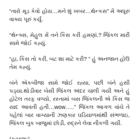
“તારો મૂડ કેવો હોય…મને શું ખબર…થેન્કસ” મેં અધૂરું
વાક્ય પૂરું કર્યું.
“થેન્ક્સ, મેહુલ મેં તને કિસ કરી હમણાં.? જિંકલ મારી
સામે જોઈ કહ્યું.
“હા, કિસ તો કરી, બટ શા માટે કરી? ” હું અનજાન હોઉં
તેમ કહ્યું.
બંને એકબીજા સામે જોઈ રહ્યા, પછી બંને હસી
પડ્યા.થોડીવાર બેસી જિંકલ અંદર ચાલી ગયી અને હું
હોટેલ તરફ વળ્યો, રસ્તામાં બસ જિંકલની એ કિસ જ
યાદ આવતી હતી…wow…..” જિંકલ આગળ વાંચે તે
પહેલાં બાર વાગ્યાની ઝણકાર ઘડિયાળમાંથી સંભળાઇ,
જિંકલ બુક બાજુમાં છોડી, રુદ્રને લેવા નીકળી ગયી.