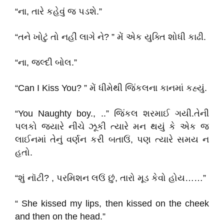
“ના, તારે કહેવું જ પડશે.”
“તને ખોટું તો નહીં લાગે ને? ” મેં એક યુક્તિ શોધી કાઢી.
“ના, જલ્દી બોલ.”
“Can I Kiss You? ” મેં ધીમેથી જિંકલના કાનમાં કહ્યું.
“You Naughty boy., ..” જિંકલ શરમાઈ ગયી.તેની
પલકો જયારે નીચે ઝૂકી ત્યારે મન થયું કે એક જ
લાઈનમાં તેનું વર્ણન કરી બતાઉં, પણ ત્યારે સમય ન
હતો.
“શું નૉટી? , પરમિશન લઉં છું, તારો મૂડ કેવો હોય……”
“ She kissed my lips, then kissed on the cheek
and then on the head.”