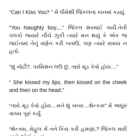
“Can I Kiss You? ” મેં ધીમેથી જિંકલના કાનમાં કહ્યું.
“You Naughty boy.,..” જિંકલ શરમાઈ ગયી.તેની
પલકો જયારે નીચે ઝૂકી ત્યારે મન થયું કે એક જ
લાઈનમાં તેનું વર્ણન કરી બતાઉં, પણ ત્યારે સમય ન
હતો.
“શું નૉટી?, પરમિશન લઉં છું, તારો મૂડ કેવો હોય…”
“ She kissed my lips, then kissed on the cheek
and then on the head.”
“તારો મૂડ કેવો હોય…મને શું ખબર…થેન્કસ” મેં અધૂરું
વાક્ય પૂરું કર્યું.
“થેન્ક્સ, મેહુલ મેં તને કિસ કરી હમણાં.? જિંકલ મારી