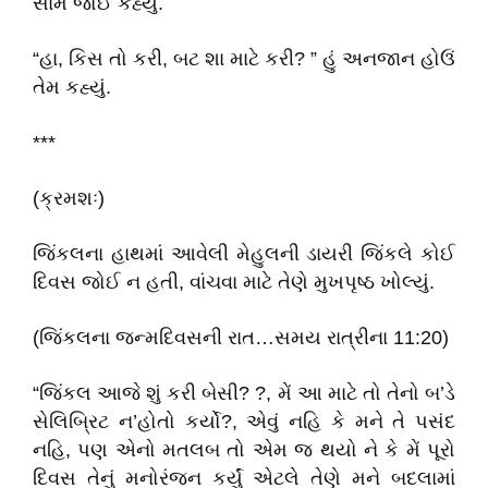
સામે જોઈ કહ્યું.
“હા, કિસ તો કરી, બટ શા માટે કરી? ” હું અનજાન હોઉં
તેમ કહ્યું.
***
(ક્રમશઃ)
જિંકલના હાથમાં આવેલી મેહુલની ડાયરી જિંકલે કોઈ
દિવસ જોઈ ન હતી, વાંચવા માટે તેણે મુખપૃષ્ઠ ખોલ્યું.
(જિંકલના જન્મદિવસની રાત…સમય રાત્રીના 11:20)
“જિંકલ આજે શું કરી બેસી? ?, મેં આ માટે તો તેનો બ’ડે
સેલિબ્રિટ ન’હોતો કર્યો?, એવું નહિ કે મને તે પસંદ
નહિ, પણ એનો મતલબ તો એમ જ થયો ને કે મેં પૂરો
દિવસ તેનું મનોરંજન કર્યું એટલે તેણે મને બદલામાં