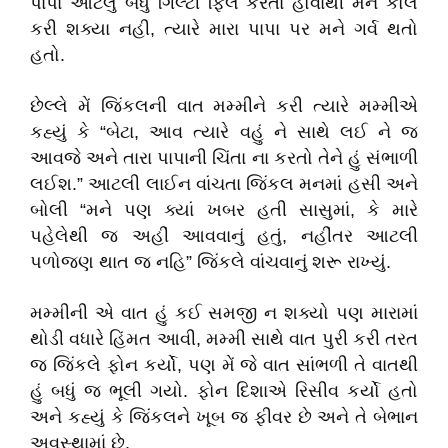
પાપા આટલું બધું ગિલ્ટી ફિલ કરતા હોવાથી મને કોલ
કરી શક્યા નહી, ત્યારે મારા પાપા પર મને ગર્વ થતો
હતો.
છેલ્લે મેં જિંકલની વાત મમ્મીને કરી ત્યારે મમ્મીએ
કહ્યું કે “બેટા, આવ ત્યારે વહું ને સાથે લઈ ને જ
આવજે અને તારા પાપાની ચિંતા ના કરતો તેને હું સંભાળી
લઈશ.” આટલી લાઈન વાંચતા જિંકલ મનમાં હસી અને
બોલી “મને પણ ક્યાં ખબર હતી સાસુમાં, કે મારે
પહેલેથી જ અહીં આવવાનું હતું, નહીંતર આટલી
પળોજણ થાત જ નહિ” જિંકલે વાંચવાનું શરૂ રાખ્યું.
મમ્મીની એ વાત હું કઈ સમજી ન શક્યો પણ મારામાં
થોડી વધારે હિંમત આવી, મમ્મી સાથે વાત પુરી કરી તરત
જ જિંકલે ફોન કર્યો, પણ મેં જે વાત સાંભળી તે વાતથી
હું બધું જ ભૂલી ગયો. ફોન દિશાએ રિસીવ કર્યો હતો
અને કહ્યું કે જિંકલને ખૂબ જ ફીવર છે અને તે બેભાન
અવસ્થામાં છે.