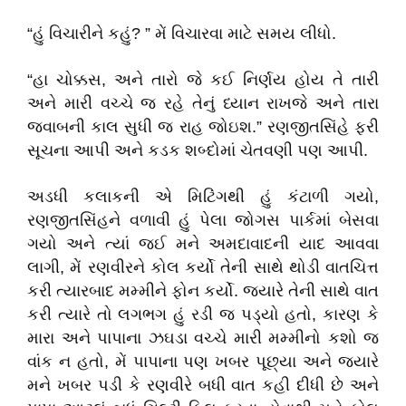
“હું વિચારીને કહું? ” મેં વિચારવા માટે સમય લીધો.
“હા ચોક્કસ, અને તારો જે કઈ નિર્ણય હોય તે તારી
અને મારી વચ્ચે જ રહે તેનું ધ્યાન રાખજે અને તારા
જવાબની કાલ સુધી જ રાહ જોઇશ.” રણજીતસિંહે ફરી
સૂચના આપી અને કડક શબ્દોમાં ચેતવણી પણ આપી.
અડધી કલાકની એ મિટિંગથી હું કંટાળી ગયો,
રણજીતસિંહને વળાવી હું પેલા જોગસ પાર્કમાં બેસવા
ગયો અને ત્યાં જઈ મને અમદાવાદની યાદ આવવા
લાગી, મેં રણવીરને કોલ કર્યો તેની સાથે થોડી વાતચિત્ત
કરી ત્યારબાદ મમ્મીને ફોન કર્યો. જ્યારે તેની સાથે વાત
કરી ત્યારે તો લગભગ હું રડી જ પડ્યો હતો, કારણ કે
મારા અને પાપાના ઝઘડા વચ્ચે મારી મમ્મીનો કશો જ
વાંક ન હતો, મેં પાપાના પણ ખબર પૂછ્યા અને જ્યારે
મને ખબર પડી કે રણવીરે બધી વાત કહી દીધી છે અને