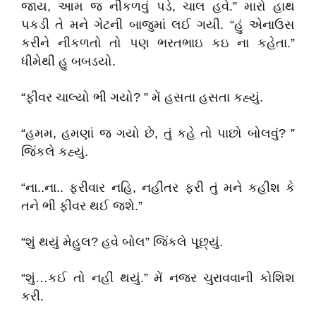
જાય, આમ જ નીકળવું પડે, ચાલ હવે.” મારો હાથ
પકડી તે મને ગેટની બાજુમાં લઈ ગયી. “હું એનાઉસ
કરીને નીકળતો તો પણ ભરતભાઇ કઇ ના કહેતા.”
ધીમેથી હુ બબડયો.
“ફીવર ચાલ્યો ભી ગયો? ” મેં હસતા હસતા કહ્યું.
“હમમ, હમણાં જ ગયો છે, તું કહે તો પાછો બોલવું? ”
જિંકલે કહ્યું.
“ના..ના.. ફરીવાર નહિ, નહીંતર ફરી તું મને કહીશ કે
તને ભી ફીવર થઈ જશે.”
“શું થયું મેહુલ? હવે બોલ” જિંકલે પૂછ્યું.
“શું…કઈ તો નહીં થયું.” મેં નજર ચુરાવવાની કોશિશ
કરી.