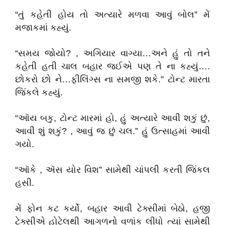
“તું કહેતી હોય તો અત્યારે મળવા આવું બોલ” મેં
મજાકમાં કહ્યું.
“સમય જોયો? , અગિયાર વાગ્યા…અને હું તો તને
કહેતી હતી ચાલ બહાર જઈએ પણ તે ના કહ્યું….
છોકરો છો ને…ફીલિંગ્સ ના સમજી શકે.” ટોન્ટ મારતા
જિંકલે કહ્યું.
“ઑય બકુ, ટોન્ટ મારમાં હો, હું અત્યારે આવી શકું છું,
આવી શું શકું? , આવું જ છું ચલ.” હું ઉત્સાહમાં આવી
ગયો.
“ઑકે , ઍસ યોર વિશ” સામેથી ચાંપલી કરતી જિંકલ
હસી.
મેં ફોન કટ કર્યો, બહાર આવી ટેક્સીમાં બેઠો, હજી
ટેક્સીએ હોટેલથી આગળનો વળાંક લીધો ત્યાં સામેથી