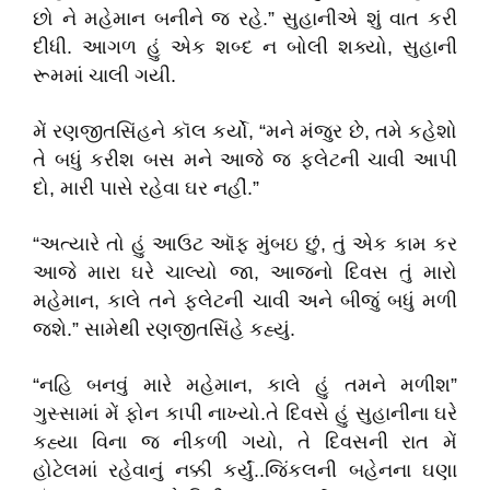
છો ને મહેમાન બનીને જ રહે.” સુહાનીએ શું વાત કરી
દીધી. આગળ હું એક શબ્દ ન બોલી શક્યો, સુહાની
રૂમમાં ચાલી ગયી.
મેં રણજીતસિંહને કૉલ કર્યો, “મને મંજુર છે, તમે કહેશો
તે બધું કરીશ બસ મને આજે જ ફ્લેટની ચાવી આપી
દો, મારી પાસે રહેવા ઘર નહીં.”
“અત્યારે તો હું આઉટ ઑફ મુંબઇ છું, તું એક કામ કર
આજે મારા ઘરે ચાલ્યો જા, આજનો દિવસ તું મારો
મહેમાન, કાલે તને ફ્લેટની ચાવી અને બીજું બધું મળી
જશે.” સામેથી રણજીતસિંહે કહ્યું.
“નહિ બનવું મારે મહેમાન, કાલે હું તમને મળીશ”
ગુસ્સામાં મેં ફોન કાપી નાખ્યો.તે દિવસે હું સુહાનીના ઘરે
કહ્યા વિના જ નીકળી ગયો, તે દિવસની રાત મેં
હોટેલમાં રહેવાનું નક્કી કર્યું..જિંકલની બહેનના ઘણા