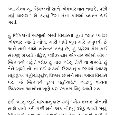
“ના, થેન્ક યુ, જિંકલની સાથે એકવાર વાત થવા દે, પછી
બધું ચાલશે.” મેં કહ્યું.દિશા તેના કામમાં વ્યસ્ત થઈ
ગયી.
હું જિંકલની બાજુમાં બેસી વિચારતો હતો “યાર પ્લીઝ
એકવાર આંખો ખોલ, મારી બધી ભૂલ મારે કબુલવી છે
અને તારી સામે સરેન્ડર કરવું છે, હું પહેલા કેમ કઈ
સમજી શક્યો નહિ?, પ્લીઝ યાર એકવાર આંખો ખોલ”
જિંકલનો ચહેરો જોઈ હું મારા આંસુ રોકી ના શક્યો, હું
તેને ખુશી તો ના દઈ શક્યો ઉલટાનું બદલામાં આટલું
મોટું દુઃખ પહોચાડ્યું?, ધિક્કાર છે મને મારા આવા વિચારો
પર, જે જિંકલને દુઃખ પહોંચાડે.” આટલું વાંચતા
જિંકલના આંખોના ખૂણે પણ ઝાકળ બિંદુ આવી ગયા.
ફરી આંસુ લૂછી વાંચવાનું શરૂ કર્યું “એક કલાક પોતાની
સાથે વાતો કરી પછી મને એક નીંદનું ઝોકું આવી ગયું,