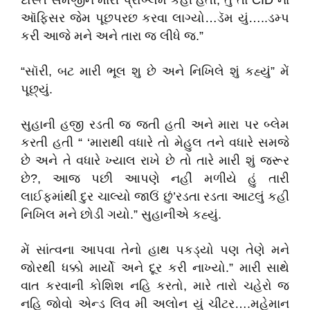
દોસ્ત સમજીને મારી પ્રોબ્લેમ કહી હતી, તું તો CID ના
ઑફિસર જેમ પૂછપરછ કરવા લાગ્યો…ડૅમ યું…..ડમ્પ
કરી આજે મને અને તારા જ લીધે જ.”
“સૉરી, બટ મારી ભૂલ શુ છે અને નિખિલે શું કહ્યું” મેં
પૂછ્યું.
સુહાની હજી રડતી જ જતી હતી અને મારા પર બ્લેમ
કરતી હતી “ ‘મારાથી વધારે તો મેહુલ તને વધારે સમજે
છે અને તે વધારે ખ્યાલ રાખે છે તો તારે મારી શું જરૂર
છે?, આજ પછી આપણે નહીં મળીયે હું તારી
લાઈફમાંથી દુર ચાલ્યો જાઉં છું’રડતા રડતા આટલું કહી
નિખિલ મને છોડી ગયો.” સુહાનીએ કહ્યું.
મેં સાંત્વના આપવા તેનો હાથ પકડ્યો પણ તેણે મને
જોરથી ધક્કો માર્યો અને દૂર કરી નાખ્યો.” મારી સાથે
વાત કરવાની કોશિશ નહિ કરતો, મારે તારો ચહેરો જ
નહિ જોવો એન્ડ લિવ મી અલોન યું ચીટર….મહેમાન