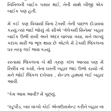
નિખિલની બાઈક પસાર થઈ, તેની સાથે બીજી એક
બાઈક પણ હતી.
મેં કઈ પણ વિચાર્યા વિના ટેક્સી તેની પાછળ દોડાવવા
કહ્યું.ત્યાં જઈ જોયું તો સૌએ ‘ગેલેક્સી સિનેમા’ બહાર
બાઈક ઉભી રાખી અને અંદર ચાલ્યા ગયા, મને લાગ્યું
કદાચ મારી જ ભૂલ થાય છે એટલે મેં ટેક્સી જિંકલના
ઘર તરફ લઈ જવા કહ્યું.
રસ્તામાં જિંકલના બે થી ત્રણ કૉલ આવ્યા પણ મેં
રિસીવ ના કર્યા, તેના ઘરની બહાર જઇ ઉભો રહ્યો તો
મને જોઈ જિંકલ દબેપાવ , સેન્ડલ હાથમાં લઈ બહાર
આવી.
“કેમ આમ આવી? મેં પૂછ્યું.
“સ્ટુપીડ, બાર વાગ્યે કોઈ એનાઉસમેન્ટ કરીને બહાર ના