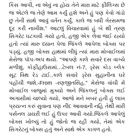
કિસ આપી, ના એવું ના હોય તેને મારા માટે ફીલિંગ્સ છે
જ એટલે જ તેણે આમ કર્યું હશે અને હું પણ કેવો ગાંડો
છુ તેની સાથે આવું વર્તન કર્યું, કાલે જ બધી ગેરસમજ
દૂર કરી નાખીશ.” આટલું વિચારવામાં હું બે થી ત્રણ
સિગરેટ ઘટકાવી ગયો હતો, હજી એક લેવા જઈ રહ્યો
હતો ત્યાં મારુ ધ્યાન પેલા જિંકલે આપેલા બોક્સ પર
પડ્યું, હજી બોક્સ હાથમાં લીધું ત્યાં મારા મોબાઈલમાં
મેસેજ પૉપ-અપ થયો. “આપણે કાલે સવારે દસ વાગ્યે
મળીશું, કોફીહાઉસમાં…ટેબલ નં-7, ડ્રેસ કોડ બ્લેક
સૂટ વિથ રેડ ટાઈ..કાલે સવારે ડ્રેસ સુહાનીના ઘરે
પહોંચી જશે.-From -રણજીતસિંહ.” મેસેજ વાંચી મેં
મોબાઈલ બાજુમાં મુક્યો અને જિંકલનું બોક્સ લઈ
અગાસીમાં ચાલ્યો ગયો, આજે મને ખબર હતી હું લાખ
પ્રયત્ન કરું સુવાના પણ નીંદ આવવાની નહિ તેથી મારી
પર્સનલ ડાયરી લઈ હું ઉપર આવી ગયો.જિંકલે આપેલું
બોક્સ ખોલ્યું તો હું જોતો જ રહી ગયો, તેમાં એક
સિગરેટનું બોક્સ હતું અને સાથે એક કાગળ હતો.