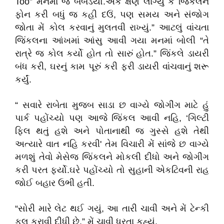
Too” મનમાં જ બબડયો.એક ક્ષણ લાગ્યું કે જિંકલને
ફોન કરી બધું જ કહી દઉં, પણ સમય અને સંજોગ
જોતા મેં કોલ કરવાનું મુલતવી રાખ્યું.” આટલું વાંચતા
જિંકલના આંખમાં આંસુ આવી ગયા મનમાં બોલી “તે
રાત્રે જ કોલ કર્યો હોત તો સારું હોત.” જિંકલે ડાયરી
બંધ કરી, ઘરનું કામ પૂરું કરી ફરી ડાયરી વાંચવાનું શરૂ
કર્યું.
“ સવારે રાબેતા મુજબ સાડા છ વાગ્યે જોગીંગ માટે હું
પાર્ક પહોંચ્યો પણ આજે જિંકલ આવી નહિ, ‘ગિલ્ટી
ફિલ થતું હશે અને પોતાનાથી જ ગુસ્સે હશે તેથી
અત્યારે વાત નહિ કરવી' તેમ વિચારી મેં સાંજે છ વાગ્યે
મળશું તેવો મેસેજ જિંકલને મોકલી દીધો અને જોગીંગ
કરી પરત ફર્યો.ઘરે પહોંચ્યો તો સુહાની એકટિવની રાહ
જોઈ બહાર ઉભી હતી.
“સોરી મારે લેટ થઈ ગયું, આ તારી ચાવી અને મેં ટેન્કી
ફૂલ કરાવી દીધી છે.” મેં ચાવી ધરતા કહ્યું.