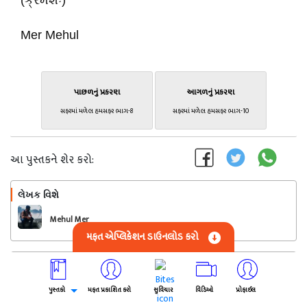
(ક્રમશઃ)
Mer Mehul
પાછળનું પ્રકરણ
આગળનું પ્રકરણ
સફરમાં મળેલ હમસફર ભાગ-8
સફરમાં મળેલ હમસફર ભાગ-10
આ પુસ્તકને શેર કરો:
લેખક વિશે
અનુસરો
Mehul Mer
મફત એપ્લિકેશન ડાઉનલોડ કરો
સંપૂર્ણ નવલકથા
સફરમાં મળેલ હમસફર
પુસ્તકો
મફત પ્રકાશિત કરો
સુવિચાર
વિડિઓ
પ્રોફાઈલ