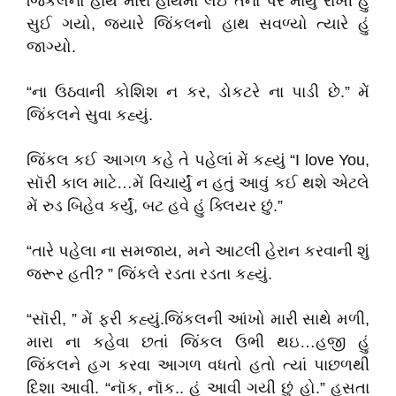
જિંકલનો હાથ મારા હાથમાં લઈ તેના પર માથું રાખી હું
સુઈ ગયો, જયારે જિંકલનો હાથ સવળ્યો ત્યારે હું
જાગ્યો.
“ના ઉઠવાની કોશિશ ન કર, ડોકટરે ના પાડી છે.” મેં
જિંકલને સુવા કહ્યું.
જિંકલ કઈ આગળ કહે તે પહેલાં મેં કહ્યું “I love You,
સૉરી કાલ માટે…મેં વિચાર્યું ન હતું આવું કઈ થશે એટલે
મેં રુડ બિહેવ કર્યું, બટ હવે હું ક્લિયર છું.”
“તારે પહેલા ના સમજાય, મને આટલી હેરાન કરવાની શું
જરૂર હતી? ” જિંકલે રડતા રડતા કહ્યું.
“સૉરી, ” મેં ફરી કહ્યું.જિંકલની આંખો મારી સાથે મળી,
મારા ના કહેવા છતાં જિંકલ ઉભી થઇ…હજી હું
જિંકલને હગ કરવા આગળ વધતો હતો ત્યાં પાછળથી
દિશા આવી. “નૉક, નૉક.. હું આવી ગયી છું હો.” હસતા