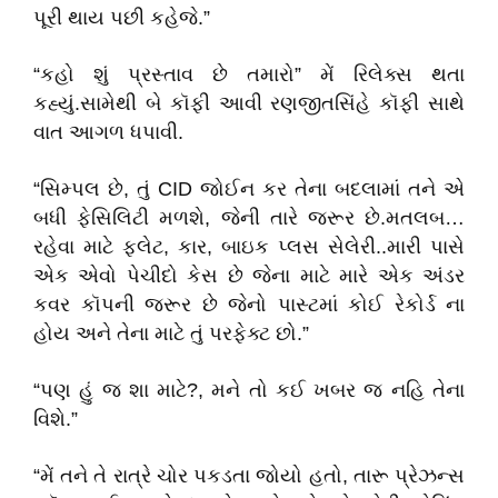
પૂરી થાય પછી કહેજે.”
“કહો શું પ્રસ્તાવ છે તમારો” મેં રિલેક્સ થતા
કહ્યું.સામેથી બે કૉફી આવી રણજીતસિંહે કૉફી સાથે
વાત આગળ ધપાવી.
“સિમ્પલ છે, તું CID જોઈન કર તેના બદલામાં તને એ
બધી ફેસિલિટી મળશે, જેની તારે જરૂર છે.મતલબ…
રહેવા માટે ફ્લેટ, કાર, બાઇક પ્લસ સેલેરી..મારી પાસે
એક એવો પેચીદો કેસ છે જેના માટે મારે એક અંડર
કવર કૉપની જરૂર છે જેનો પાસ્ટમાં કોઈ રેકોર્ડ ના
હોય અને તેના માટે તું પરફેક્ટ છો.”
“પણ હું જ શા માટે?, મને તો કઈ ખબર જ નહિ તેના
વિશે.”
“મેં તને તે રાત્રે ચોર પકડતા જોયો હતો, તારૂ પ્રેઝન્સ