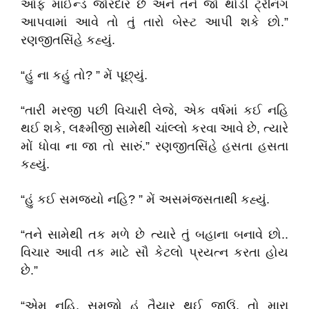
ઑફ માઈન્ડ જોરદાર છે અને તને જો થોડી ટ્રેનિંગ
આપવામાં આવે તો તું તારો બેસ્ટ આપી શકે છો.”
રણજીતસિંહે કહ્યું.
“હું ના કહું તો? ” મેં પૂછ્યું.
“તારી મરજી પછી વિચારી લેજે, એક વર્ષમાં કઈ નહિ
થઈ શકે, લક્ષ્મીજી સામેથી ચાંલ્લો કરવા આવે છે, ત્યારે
મોં ધોવા ના જા તો સારું.” રણજીતસિંહે હસતા હસતા
કહ્યું.
“હું કઈ સમજ્યો નહિ? ” મેં અસમંજસતાથી કહ્યું.
“તને સામેથી તક મળે છે ત્યારે તું બહાના બનાવે છો..
વિચાર આવી તક માટે સૌ કેટલો પ્રયત્ન કરતા હોય
છે.”
“એમ નહિ, સમજો હું તૈયાર થઈ જાઉં, તો મારા