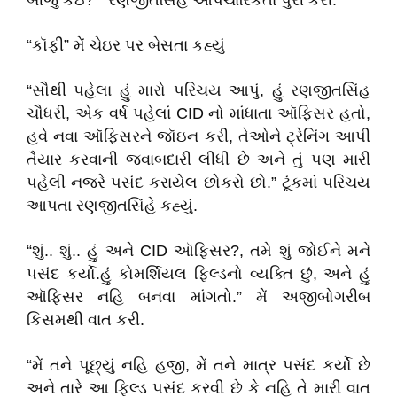
બીજું કંઇ? ” રણજીતસિંહે ઔપચારિકતા પુરી કરી.
“કૉફી” મેં ચેઇર પર બેસતા કહ્યું
“સૌથી પહેલા હું મારો પરિચય આપું, હું રણજીતસિંહ
ચૌધરી, એક વર્ષ પહેલાં CID નો માંધાતા ઑફિસર હતો,
હવે નવા ઑફિસરને જૉઇન કરી, તેઓને ટ્રેનિંગ આપી
તૈયાર કરવાની જવાબદારી લીધી છે અને તું પણ મારી
પહેલી નજરે પસંદ કરાયેલ છોકરો છો.” ટૂંકમાં પરિચય
આપતા રણજીતસિંહે કહ્યું.
“શું.. શું.. હું અને CID ઑફિસર?, તમે શું જોઈને મને
પસંદ કર્યો.હું કોમર્શિયલ ફિલ્ડનો વ્યક્તિ છું, અને હું
ઑફિસર નહિ બનવા માંગતો.” મેં અજીબોગરીબ
કિસમથી વાત કરી.
“મેં તને પૂછ્યું નહિ હજી, મેં તને માત્ર પસંદ કર્યો છે
અને તારે આ ફિલ્ડ પસંદ કરવી છે કે નહિ તે મારી વાત