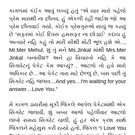
કાગળમાં કંઈક આવું લખ્યું હતું “એ યાર મારો પહેલો
પ્રેમ મારાથી ના છીનવ, હું એકલી રહી જઈશ જો આ
પ્રેમ છીનવાઈ ગયો, કોઈક પ્રેમગુરુએ સાચું જ કહ્યું
છે ‘સફરમાં કોઈ દિવસ હમસફર ના છોડાઈ’ કદાચ હું
અત્યારે નહિ કહું તો મારી સૌથી મોટી ભૂલ હશે એ...,
Mr.Mer Mehul, શું તું મને Ms.Jinkal માંથી Mrs.Mer
Jinkal બનાવીશ? અને હા વિચારતો નહિ કે આ
સિગારેટનું પેકેટ કેમ આપ્યું? , આટલો તો હવે મારો
અધિકાર છે…આ પેકેટ તારા માટે છેલ્લું છે, બસ પછી તું
સિગરેટ નહિ જલાવ…And yes…I'm waiting for your
answer…Love You.”
મેં કાગળ ડાયરીમાં મૂકી જિંકલે આપેલ પેકેટમાંથી એક
સિગરેટ જલાવી, શું ખબર આજે પહેલીવાર આટલો
લાંબો સમય સિગરેટ ચાલી, હું હર એક ક્રશ સાથે
જિંકલને મહેસુસ કરી રહ્યો હતો, જિંકલ “I Love You