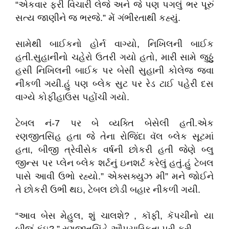
“એકવાર ફરી વિચારી લેજે અને જે પણ પગલું ભર પૂરું
સત્ય જાણીને જ ભરજે.” મેં ગંભીરતાથી કહ્યું.
સામેથી બાઈકનો હોર્ન વાગ્યો, નિખિલની બાઈક
હતી.સુહાનીનો ચહેરો ઉતરી ગયો હતો, મારી સામે જુઠ્ઠું
હસી નિખિલની બાઈક પર બેસી સુહાની કોલેજ જવા
નીકળી ગયી.હું પણ બ્લેક સુટ પર રેડ ટાઈ પહેરી દસ
વાગ્યે કોફીહાઉસ પહોંચી ગયો.
ટેબલ નં-7 પર બે વ્યક્તિ બેસેલી હતી.એક
રણજીતસિંહ હતા જે તેના રોજિંદા વૅલ બ્લેક સૂટમાં
હતા, બીજી ત્રેવીસેક વર્ષની છોકરી હતી જેણે બ્લુ
જીન્સ પર પ્લેન બ્લેક શર્ટનું ઇનશર્ટ કરેલું હતું.હું ટેબલ
પાસે આવી ઉભો રહ્યો.” એક્સક્યુઝ મી” મને જોઈને
તે છોકરી ઉભી થઇ, ટેબલ છોડી બહાર નીકળી ગયી.
“આવ બેસ મેહુલ, શું ચાલશે? , કૉફી, કૅપચીનો યા