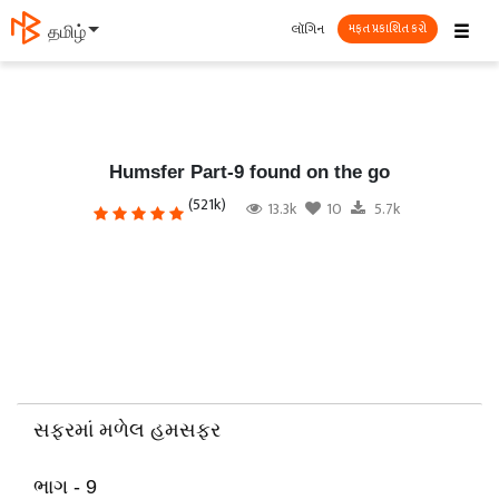
☰
લૉગિન
தமிழ்
મફત પ્રકાશિત કરો
Humsfer Part-9 found on the go
(521k)
13.3k
10
5.7k
સફરમાં મળેલ હમસફર
ભાગ - 9