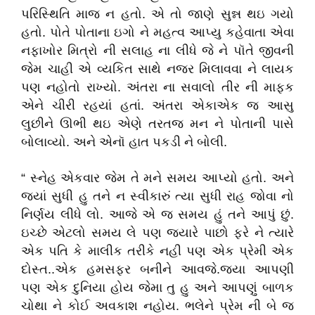
પરિસ્થિતિ માજ ન હતો. એ તો જાણે સુન્ન થઇ ગયો
હતો. પોતે પોતાના ઇગો ને મહત્વ આપ્યુ કહેવાતા એવા
નફાખોર મિત્રો ની સલાહ ના લીધે જે ને પૉતે જીવની
જેમ ચાહી એ વ્યકિત સાથે નજર મિલાવવા ને લાયક
પણ નહોતો રાખ્યો. અંતરા ના સવાલો તીર ની માફક
એને ચીરી રહયાં હતાં. અંતરા એકાએક જ આસુ
લુછીને ઊભી થઇ એણે તરતજ મન ને પોતાની પાસે
બોલાવ્યો. અને એનૉ હાત પકડી ને બોલી.
“ સ્નેહ એકવાર જેમ તે મને સમય આપ્યો હતો. અને
જયાં સુધી હુ તને ન સ્વીકારું ત્યા સુધી રાહ જોવા નો
નિર્ણય લીધે લો. આજે એ જ સમય હું તને આપું છું.
ઇચ્છે એટલો સમય લે પણ જયારે પાછો ફરે ને ત્યારે
એક પતિ કે માલીક તરીકે નહી પણ એક પ્રેમી એક
દોસ્ત..એક હમસફર બનીને આવજે.જ્યા આપણી
પણ એક દુનિયા હોય જેમા તુ હુ અને આપણું બાળક
ચોથા ને કોઈ અવકાશ નહોય. ભલેને પ્રેમ ની બે જ