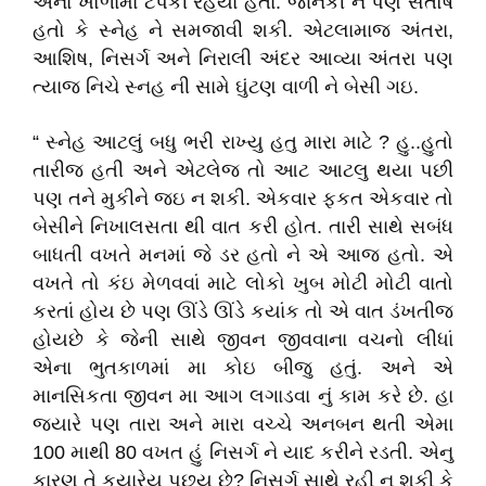
એના ખોળામાં ટપકી રહયા હતાં. જાનકી ને પણ સંતોષ
હતો કે સ્નેહ ને સમજાવી શકી. એટલામાજ અંતરા,
આશિષ, નિસર્ગ અને નિરાલી અંદર આવ્યા અંતરા પણ
ત્યાજ નિચે સ્નહ ની સામે ઘુંટણ વાળી ને બેસી ગઇ.
“ સ્નેહ આટલું બધુ ભરી રાખ્યુ હતુ મારા માટે ? હુ..હુતો
તારીજ હતી અને એટલેજ તો આટ આટલુ થયા પછી
પણ તને મુકીને જઇ ન શકી. એકવાર ફકત એકવાર તો
બેસીને નિખાલસતા થી વાત કરી હોત. તારી સાથે સબંધ
બાધતી વખતે મનમાં જે ડર હતો ને એ આજ હતો. એ
વખતે તો કંઇ મેળવવાં માટે લોકો ખુબ મોટી મોટી વાતો
કરતાં હોય છે પણ ઊંડે ઊંડે કયાંક તો એ વાત ડંખતીજ
હોયછે કે જેની સાથે જીવન જીવવાના વચનો લીધાં
એના ભુતકાળમાં મા કોઇ બીજુ હતું. અને એ
માનસિકતા જીવન મા આગ લગાડવા નું કામ કરે છે. હા
જયારે પણ તારા અને મારા વચ્ચે અનબન થતી એમા
100 માથી 80 વખત હું નિસર્ગ ને યાદ કરીને રડતી. એનુ
કારણ તે કયારેય પુછ્યુ છે? નિસર્ગ સાથે રહી ન શકી કે