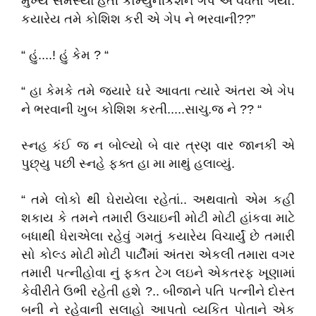
મુખ્ય સમસ્યા હતી કોમ્યુનીકેશન ગેપ એ વધતો ગયો.
કયારેય તમે કોશિશ કરી એ ગેપ ને ભરવાની??”
“ હું....! હું કેમ ? “
“ હા કેમકે તમે જયારે ઘરે આવતા ત્યારે અંતરા એ ગેપ
ને ભરવાની ખુબ કોશિશ કરતી.....સાચુ.જ ને ?? “
સ્નહ કંઈ જ ન બોલ્યો બે વાર ત્રણ વાર જાનકી એ
પુછ્યુ પછી સ્નહે ફક્ત હા મા માથું હલાવ્યું.
“ તમે લોકો થી ઘેરાયેલા રહેતાં.. અથવાતો એમ કહી
શકાય કે તમને તમારી ઉચાઇની મોટી મોટી હાંકવા માટે
બધાથી ધેરાએલા રહેવું ગમતું કયારેય વિચાર્યું છે તમારી
સો કોલ્ડ મોટી મોટી પાર્ટીમાં અંતરા એકલી તમારા વગર
તમારી પત્નીહોવા નું ફકત ટેગ લઇને એકતરફ ખૂણામાં
કેવીરીતે ઉભી રહેતી હશે ?.. બીજાને પતિ પત્નીને દોસ્ત
બની ને રહેવાની સલાહો આપતો વ્યકિત પોતાને એક