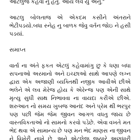
આટલુજ કહેવા નુ હતું. આય લવ યુ અનુ.”
આટલુ બોલતાજ એ એકદમ કસીને અંતરાને
ભેટીપડયો.બધા સ્નેહ નુ બાળક જેવુ વર્તન જોઇ ને હસી
પડયાં.
સમાપ્ત
વાર્તા ના અંતે ફકત એટલું કહેવામાંગુ છુ કે ધણા બધા
સપનાઓ અરમાનો અને ઇચ્છાઓ સાથે આપણે લગ્ન
દ્વારા એક અજાણી વ્યક્તિથી નજીક આવીએ છીએ
ભલેને એ લવ મેરેજ હોય કે એરેન્જ પણ એની સાથે
મૃત્યુ સુધી સાથ નિભાવવા ના વાયદા કરીએ છીએ.
શરુઆત નો સમય ખુબજ આનંદ અને પ્રેમ થી ભરપુર
પણ પછી જેમ જેમ જીવન આગળ વધતુ જાય છે
વાસ્તવિકતાઓ નો સામનો કરવો પડેછે. એવા વખતે મત
ભેદ થવા એ સામાન્ય છે પણ મન ભેદ માણસ ના જીવન
ને વિખેરી નાખે છે. અને એટલેજ જયારે અણધારી