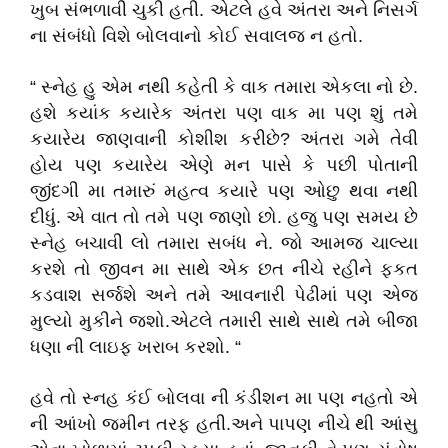
ખુબ સંભળાવી ચુકી હતી. એટલે હવે અંતરા અને નિસર્ગ
ના સંબંધો વિશે બોલવાનો કોઈ સવાલજ ન હતો.
“ સ્નેહ હુ એમ નથી કહેતી કે વાક તમારા એકલા નો છે.
હશે કયાંક કયારેક અંતરા પણ વાક મા પણ શું તમે
કયારેય જાણવાની કોશીશ કરીછે? અંતરા ગમે તેવી
હોય પણ કયારેય એણે મન પાસે કે પછી પોતાની
જીંદગી મા તમારું મહત્વ કયારે પણ ઓછુ થવા નથી
દીધું. એ વાત તો તમે પણ જાણો છો. હજુ પણ સમય છે
સ્નેહ બચાવી લો તમારા સબંધ ને. જો આમજ ચાલ્યા
કરશે તો જીવન મા સાથે એક છત નીચે રહીને ફકત
કડવાશ સર્જશે અને તમે આવનારી પેઢીમાં પણ એજ
મુલ્યો મુકીને જશો.એટલે તમારી સાથે સાથે તમે બીજા
ધણા ની લાઇફ ખરાબ કરશો. “
હવે તો સ્નહ કંઈ બોલવા ની કંડીશન મા પણ નહતો એ
ની આંખો જમીન તરફ હતી.અને પાપણ નીચે થી આંસુ