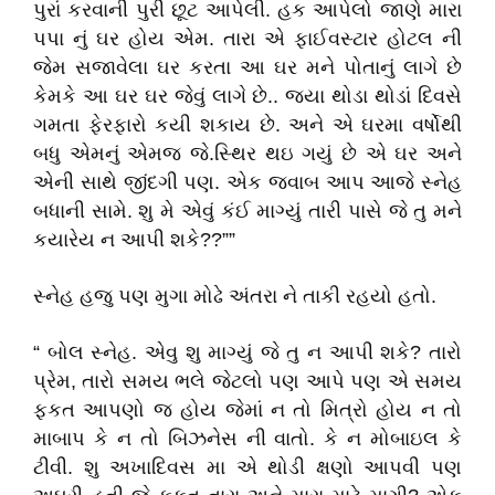
પુરાં કરવાની પુરી છૂટ આપેલી. હક આપેલો જાણે મારા
પપા નું ઘર હોય એમ. તારા એ ફાઈવસ્ટાર હોટલ ની
જેમ સજાવેલા ઘર કરતા આ ઘર મને પોતાનું લાગે છે
કેમકે આ ઘર ઘર જેવું લાગે છે.. જ્યા થોડા થોડાં દિવસે
ગમતા ફેરફારો કયી શકાય છે. અને એ ઘરમા વર્ષોથી
બધુ એમનું એમજ જે.સ્થિર થઇ ગયું છે એ ઘર અને
એની સાથે જીંદગી પણ. એક જવાબ આપ આજે સ્નેહ
બધાની સામે. શુ મે એવું કંઈ માગ્યું તારી પાસે જે તુ મને
કયારેય ન આપી શકે??””
સ્નેહ હજુ પણ મુગા મોઢે અંતરા ને તાકી રહયો હતો.
“ બોલ સ્નેહ. એવુ શુ માગ્યું જે તુ ન આપી શકે? તારો
પ્રેમ, તારો સમય ભલે જેટલો પણ આપે પણ એ સમય
ફકત આપણો જ હોય જેમાં ન તો મિત્રો હોય ન તો
માબાપ કે ન તો બિઝનેસ ની વાતો. કે ન મોબાઇલ કે
ટીવી. શુ અખાદિવસ મા એ થોડી ક્ષણો આપવી પણ