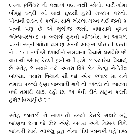
ઘરના ફર્નિચર ની કક્ષાએ પણ નથી જોતો. પાર્ટીઓમા
બીજી સ્ત્રી ઓ સાથે છુટથી હસી મજાક કરતો.
પોતાની દોસ્ત કે કલીગ સાથે એટલો મગ્ન થઈ જતો કે
પત્ની પણ છે એ ભુલીજ જતો. બધાસામે વુમન
એમ્પાવરમેન્ટ ના બણગાં ફુકતો બીઝનેસ મા આગળ
પડતી સ્ત્રી ઓના વખાણ કરતો માણસ પોતાની પત્ની
ને પગના તળીએ દબાવીને રાખવાનાં વિચારો ધરાવેછે એ
વાત થી અંતર્ કેટલી દુખી થતી હશે..? કયારેય વિચાર્યું
છે સ્નેહ ? સવારે તમે અંતરા વિષે કેટ કેટલું નેગેટીવ
બોલ્યા. તમારા વિચારો થી જો એક કલાક મા મને
તમારા પરત્યે ધૃણા જન્માવી શકે તો અંતરા તો આટલા
વર્ષો તમારી સાથે રહી છે. એ કેવી રીતે સહન કરતી
હશે? વિચાર્યું છે ? “
સ્નેહ જાનકી ને સાભળતો રહ્યો કેમકે સવારે બધુ
જાણવા છતા જે ઝેર એણે અંતરા અને નિસર્ગ વિશે
જાનકી સામે ઑકયુ હતું એના લીધે જાનકી પહેલાજ