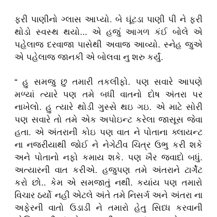
ફરી પાણીનો ગ્લાસ આપ્યો. બે ઘૂંટડા પાણી પી ને ફરી
થોડો સ્વસ્થ થયો... એ હજું આગળ કંઈ બોલે એ
પહેલાજ દરવાજા પાસેથી અવાજ આવ્યો. સ્નેહ જુએ
એ પહેલાજ જાનકી એ બોલવા નુ શરુ કર્યું.
“ હુ સમજુ છુ તમારી તકલીફો. પણ સવારે આપણે
મળ્યાં ત્યારે પણ તમે બધી વાતનો દોષ અંતરા પર
નાખેલો. હુ ત્યારે થોડી ગુસ્સે થઇ ગઇ. એ માટે સોરી
પણ સવારે તો તમે એક અપોઇન્ટ કરેલા જાસૂસ જેવા
હતા. એ અંતરાની કોઇ પણ વાત ને પોતાના ક્લાયન્ટ
ના નજરીયાથી જોઈ ને નેગેટીવ ચિત્ર ઉભુ કરી શકે
અને પોતાનો નફો કમાય શકે. પણ ખૈર જવાદો બધું.
અત્યારની વાત કરીએ. હજુપણ તમે અંતરાને ટાર્ગેટ
કરો છો.. કેમ એ સમજાતું નથી. કયાંય પણ તમારો
વિચાર ઠર્યો નહી એટલે અંતે તમે નિસર્ગ અને અંતરા ના
અફેરની વાતો ઉડાડી ને તમારો હેતુ સિધ્ધ કરવાની