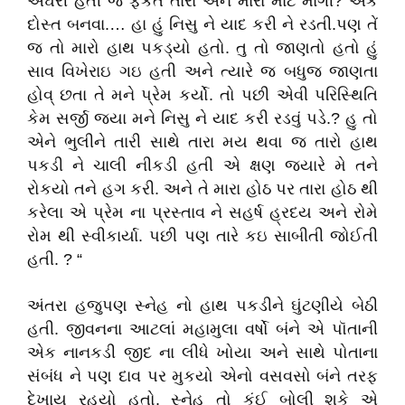
અઘરી હતી જે ફકત તારા અને મારા માટે માગી? એક
દોસ્ત બનવા.… હા હું નિસુ ને યાદ કરી ને રડતી.પણ તેં
જ તો મારો હાથ પકડ્યો હતો. તુ તો જાણતો હતો હું
સાવ વિખેરાઇ ગઇ હતી અને ત્યારે જ બધુજ જાણતા
હોવ્ છતા તે મને પ્રેમ કર્યો. તો પછી એવી પરિસ્થિતિ
કેમ સર્જી જયા મને નિસુ ને યાદ કરી રડવું પડે.? હુ તો
એને ભુલીને તારી સાથે તારા મય થવા જ તારો હાથ
પકડી ને ચાલી નીકડી હતી એ ક્ષણ જયારે મે તને
રોકયો તને હગ કરી. અને તે મારા હોઠ પર તારા હોઠ થી
કરેલા એ પ્રેમ ના પ્રસ્તાવ ને સહર્ષ હ્રદય અને રોમે
રોમ થી સ્વીકાર્યા. પછી પણ તારે કઇ સાબીતી જોઈતી
હતી. ? “
અંતરા હજુપણ સ્નેહ નો હાથ પકડીને ઘુંટણીયે બેઠી
હતી. જીવનના આટલાં મહામુલા વર્ષો બંને એ પૉતાની
એક નાનકડી જીદ ના લીધે ખોયા અને સાથે પોતાના
સંબંધ ને પણ દાવ પર મુકયો એનો વસવસો બંને તરફ
દેખાય રહયો હતો. સ્નેહ તો કંઈ બોલી શકે એ