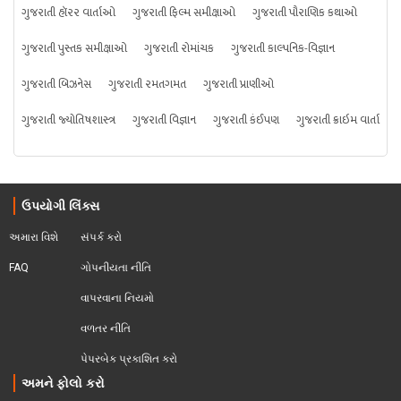
ગુજરાતી હૉરર વાર્તાઓ
ગુજરાતી ફિલ્મ સમીક્ષાઓ
ગુજરાતી પૌરાણિક કથાઓ
ગુજરાતી પુસ્તક સમીક્ષાઓ
ગુજરાતી રોમાંચક
ગુજરાતી કાલ્પનિક-વિજ્ઞાન
ગુજરાતી બિઝનેસ
ગુજરાતી રમતગમત
ગુજરાતી પ્રાણીઓ
ગુજરાતી જ્યોતિષશાસ્ત્ર
ગુજરાતી વિજ્ઞાન
ગુજરાતી કંઈપણ
ગુજરાતી ક્રાઇમ વાર્તા
ઉપયોગી લિંક્સ
અમારા વિશે
સંપર્ક કરો
FAQ
ગોપનીયતા નીતિ
વાપરવાના નિયમો 
વળતર નીતિ
પેપરબેક પ્રકાશિત કરો
અમને ફોલો કરો