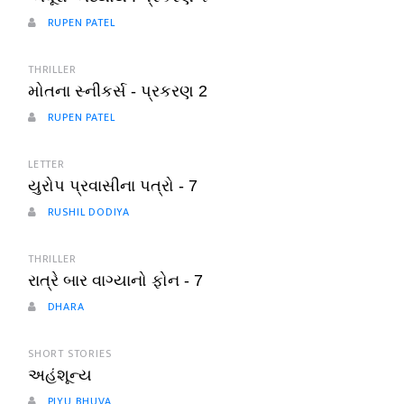
RUPEN PATEL
THRILLER
મોતના સ્નીકર્સ - પ્રકરણ 2
RUPEN PATEL
LETTER
યુરોપ પ્રવાસીના પત્રો - 7
RUSHIL DODIYA
THRILLER
રાત્રે બાર વાગ્યાનો ફોન - 7
DHARA
SHORT STORIES
અહંશૂન્ય
PIYU BHUVA