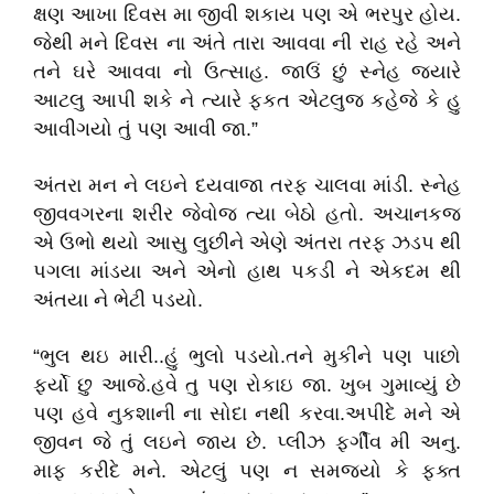
ક્ષણ આખા દિવસ મા જીવી શકાય પણ એ ભરપુર હોય.
જેથી મને દિવસ ના અંતે તારા આવવા ની રાહ રહે અને
તને ઘરે આવવા નો ઉત્સાહ. જાઉં છું સ્નેહ જયારે
આટલુ આપી શકે ને ત્યારે ફકત એટલુજ કહેજે કે હુ
આવીગયો તું પણ આવી જા.”
અંતરા મન ને લઇને દયવાજા તરફ ચાલવા માંડી. સ્નેહ
જીવવગરના શરીર જેવોજ ત્યા બેઠો હતો. અચાનકજ
એ ઉભો થયો આસુ લુછીને એણે અંતરા તરફ ઝડપ થી
પગલા માંડયા અને એનો હાથ પકડી ને એકદમ થી
અંતયા ને ભેટી પડયો.
“ભુલ થઇ મારી..હું ભુલો પડયો.તને મુકીને પણ પાછો
ફર્યો છુ આજે.હવે તુ પણ રોકાઇ જા. ખુબ ગુમાવ્યું છે
પણ હવે નુકશાની ના સોદા નથી કરવા.અપીદે મને એ
જીવન જે તું લઇને જાય છે. પ્લીઝ ફર્ગીવ મી અનુ.
માફ કરીદે મને. એટલું પણ ન સમજયો કે ફક્ત