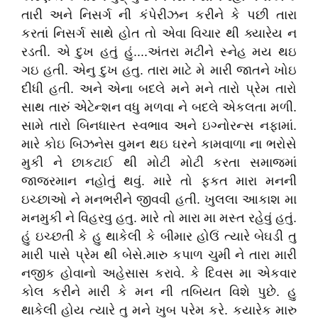
તારી અને નિસર્ગ ની કંપેરીઝન કરીને કે પછી તારા
કરતાં નિસર્ગ સાથે હોત તો એવા વિચાર થી ક્યારેય ન
રડતી. એ દુખ હતું હું....અંતરા મટીને સ્નેહ મય થઇ
ગઇ હતી. એનુ દુખ હતુ. તારા માટે મે મારી જાતને ખોઇ
દીધી હતી. અને એના બદલે મને મને તારો પ્રેમ તારો
સાથ તારું એટેન્શન વધુ મળવા ને બદલે એકલતા મળી.
સામે તારો બિનધાસ્ત સ્વભાવ અને ઇગ્નોરન્સ નફામાં.
મારે કોઇ બિઝનેસ વુમન થઇ ઘરને કામવાળા ના ભરોસે
મુકી ને છાકટાઈ થી મોટી મોટી કરતા સમાજમાં
જાજરમાન નહોતું થવું. મારે તો ફકત મારા મનની
ઇચ્છાઓ ને મનભરીને જીવવી હતી. ખુલલા આકાશ મા
મનમુકી ને વિહરવુ હતુ. મારે તો મારા મા મસ્ત રહેવું હતું.
હું ઇચ્છતી કે હુ થાકેલી કે બીમાર હોઉં ત્યારે બેઘડી તુ
મારી પાસે પ્રેમ થી બેસે.મારુ કપાળ ચુમી ને તારા મારી
નજીક હોવાનો અહેસાસ કરાવે. કે દિવસ મા એકવાર
કોલ કરીને મારી કે મન ની તબિયત વિશે પુછે. હુ
થાકેલી હોય ત્યારે તુ મને ખુબ પરેમ કરે. કયારેક મારુ