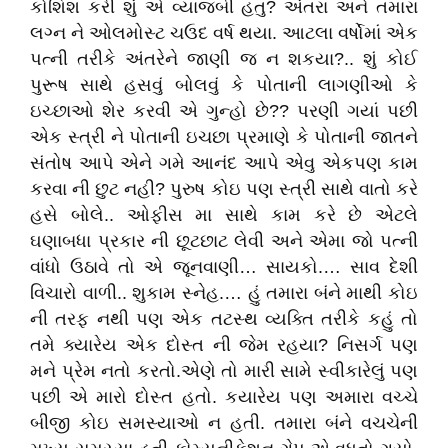
કોશિશ કરી શું એ વ્યાજબી હતુ? અંતરા અને તમારા
લગ્ન ને ઓલમોસ્ટ ચઉદ વર્ષ થયા. આટલા વર્ષોમાં એક
પત્ની તરીકે અંતરેને જાણી જ ન શકયા?.. શું કોઈ
પુરૂષ સાથે હસવું બોલવું કે પોતાની લાગણીઓ કે
ઇચ્છાઓ શેર કરવી એ ગુન્હો છે?? પરણી ગયાં પછી
એક સ્ત્રી ને પોતાની ઇચછા પ્રમાણે કે પોતાની જાતને
સંતોષ આપે એને ગમે આનંદ આપે એવુ એકપણ કામ
કરવા ની છુટ નહી? પુરુષ કોઇ પણ સ્ત્રી સાથે વાતો કરે
હસે બોલે.. ઓફીસ મા સાથે કામ કરે છે એટલે
ઘણાબધા પ્રકાર ની છૂટછાટ લેવી અને એમા જો પત્ની
વાંધો ઉઠાવે તો એ જૂનવાણી… સાયકો.… સાવ દેશી
વિચારો વાળી.. શુકામ સ્નેહ.… હું તમારા બંને માથી કોઇ
ની તરફ નથી પણ એક તટસ્થ વ્યક્તિ તરીકે કહું તો
તમે ક્યારેય એક દોસ્ત ની જેમ રહયા? નિસર્ગ પણ
મને પ્રેમ નતો કરતો.એણે તો મારી સામે સ્વીકારેલું પણ
પછી એ મારો દોસ્ત હતો. કયારેય પણ અમારા વચ્ચે
બીજી કોઇ સમસ્યાઓ ન હતી. તમારા બંને વચચેની