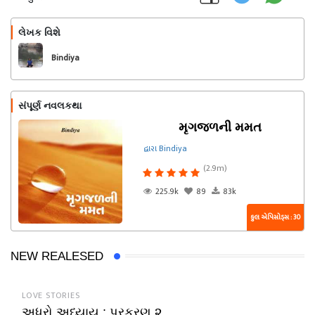
લેખક વિશે
અનુસરો
Bindiya
સંપૂર્ણ નવલકથા
મૃગજળની મમત
દ્વારા Bindiya
(2.9m)
225.9k
89
83k
કુલ એપિસોડ્સ : 30
NEW REALESED
LOVE STORIES
અધૂરો અધ્યાય : પ્રકરણ ૨