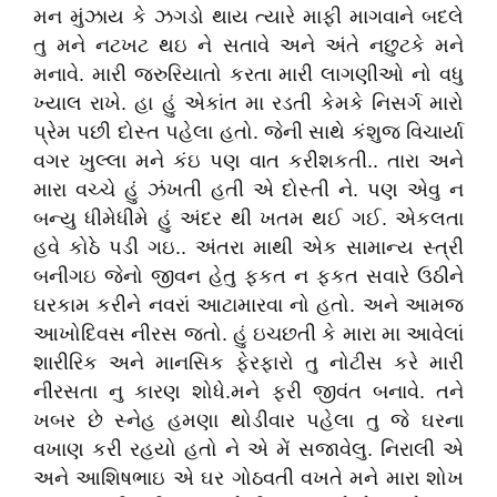
મન મુંઝાય કે ઝગડો થાય ત્યારે માફી માગવાને બદલે
તુ મને નટખટ થઇ ને સતાવે અને અંતે નછુટકે મને
મનાવે. મારી જરુરિયાતો કરતા મારી લાગણીઓ નો વધુ
ખ્યાલ રાખે. હા હું એકાંત મા રડતી કેમકે નિસર્ગ મારો
પ્રેમ પછી દોસ્ત પહેલા હતો. જેની સાથે કંશુજ વિચાર્યા
વગર ખુલ્લા મને કંઇ પણ વાત કરીશકતી.. તારા અને
મારા વચ્ચે હું ઝંખતી હતી એ દોસ્તી ને. પણ એવુ ન
બન્યુ ધીમેધીમે હું અંદર થી ખતમ થઈ ગઈ. એકલતા
હવે કોઠે પડી ગઇ.. અંતરા માથી એક સામાન્ય સ્ત્રી
બનીગઇ જેનો જીવન હેતુ ફકત ન ફકત સવારે ઉઠીને
ઘરકામ કરીને નવરાં આટામારવા નો હતો. અને આમજ
આખોદિવસ નીરસ જતો. હું ઇચછતી કે મારા મા આવેલાં
શારીરિક અને માનસિક ફેરફારો તુ નોટીસ કરે મારી
નીરસતા નુ કારણ શોધે.મને ફરી જીવંત બનાવે. તને
ખબર છે સ્નેહ હમણા થોડીવાર પહેલા તુ જે ઘરના
વખાણ કરી રહયો હતો ને એ મેં સજાવેલુ. નિરાલી એ
અને આશિષભાઇ એ ઘર ગોઠવતી વખતે મને મારા શોખ