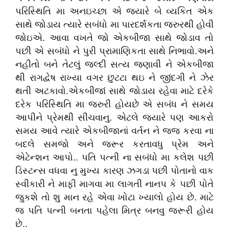
પરિસ્થિતિ મા અનઇચ્છા એ જયારે બે વ્યકિત એક
સાથે જોડાય ત્યારે સબંધો મા પારદર્શકતા જરુરથી હોવી
જોઇએ. આવા વખતે જો એકબીજા સાથે જોડાવ તો
પછી એ સબંધો ને પુરી પ્રામાણિકતા સાથે નિભાવો.અને
નહીતો બને તેટલું જલ્દી સત્ય જણાવી ને એકબીજા
થી રાગદ્વેષ રાખ્યા વગર છુટટા થઇ ને જીંદગી ને ઝેર
થતી અટકાવો.એકબીજાં સાથે જોડાય રહેવા માટે દરેકે
દરેક પરિસ્થિતિ મા જરુરી હોયછે એ સબંધ ને સમય
આપીને પ્રેમથી સીંચવાનુ. એટલે જયારે પણ આકરો
સમય આવે ત્યારે એકબીજાનાં વર્તન ને જજ કરવા ના
બદલે સમજો અને જરૂર કરતાવધુ પ્રેમ અને
એટેન્શન આપો.. પતિ પત્ની ના સબંધો મા કલેશ પછી
ડિસ્ટન્સ વધવા નુ મુખ્ય કારણ ઝગડા પછી પોતાનો વાક
સ્વીકારી ને માફી માગવા મા લાગતી નાનપ કે પછી પોતે
જુકશે તો શુ માન રહે એવા ખોટા ખ્યાલો હોય છે. માટે
જ પતિ પત્ની બનતા પહેલા મિત્ર બનવુ જરૂરી હોય
છે..