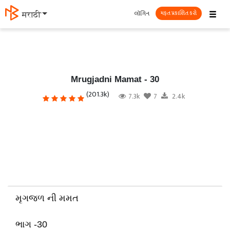
☰
લૉગિન
தமிழ்
મફત પ્રકાશિત કરો
Mrugjadni Mamat - 30
(201.3k)
7.3k
7
2.4k
મૃગજળ ની મમત
ભાગ -30