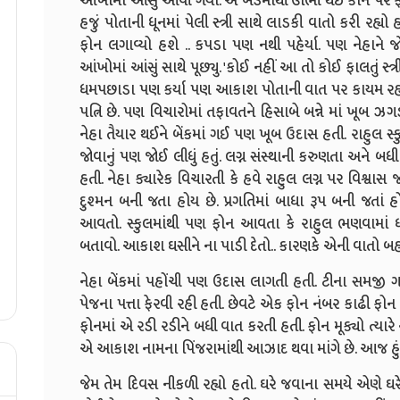
આંખોમાં આંસું આવી ગયાં. એ બેડમાંથી ઊભી થઈ કાન પર
હજું પોતાની ધૂનમાં પેલી સ્ત્રી સાથે લાડકી વાતો કરી રહ્ય
ફોન લગાવ્યો હશે .. કપડા પણ નથી પહેર્યા. પણ નેહાને
આંખોમાં આંસું સાથે પૂછ્યુ. 'કોઈ નહીં આ તો કોઈ ફાલતું સ્
ધમપછાડા પણ કર્યા પણ આકાશ પોતાની વાત પર કાયમ રહ્ય
પત્નિ છે. પણ વિચારોમાં તફાવતને હિસાબે બન્ને માં ખૂબ ઝગ
નેહા તૈયાર થઈને બેંકમાં ગઈ પણ ખૂબ ઉદાસ હતી. રાહુલ સ્ક
જોવાનું પણ જોઈ લીધું હતું. લગ્ન સંસ્થાની કરુણતા અને બધ
હતી. નેહા ક્યારેક વિચારતી કે હવે રાહુલ લગ્ન પર વિશ્વા
દુશ્મન બની જતા હોય છે. પ્રગતિમાં બાધા રૂપ બની જતાં હો
આવતો. સ્કુલમાંથી પણ ફોન આવતા કે રાહુલ ભણવામાં ધ્
બતાવો. આકાશ ઘસીને ના પાડી દેતો.. કારણકે એની વાતો
નેહા બેંકમાં પહોંચી પણ ઉદાસ લાગતી હતી. ટીના સમજી
પેજના પત્તા ફેરવી રહી હતી. છેવટે એક ફોન નંબર કાઢી ફો
ફોનમાં એ રડી રડીને બધી વાત કરતી હતી. ફોન મૂક્યો ત્યારે ન
એ આકાશ નામના પિંજરામાંથી આઝાદ થવા માંગે છે. આજ હું ર
જેમ તેમ દિવસ નીકળી રહ્યો હતો. ઘરે જવાના સમયે એણે 