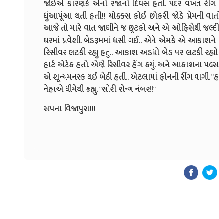
જોઈએ કારણકે એનો રજાનો દિવસ હતો. પંદર વખત રીંગ ગ
ધુંઆપૂંઆ થતી હતી!! ચોક્કસ કોઈ છોકરી જોડે પ્રેમની વા
આજે તો મારે વાત જાણીને જ છૂટકો અને એ ઓફિસેથી જલ્દી 
ઘરમાં પ્રવેશી. બેડરૂમમાં ધસી ગઈ.. એને એમકે એ આકાશને રં
રિસીવર લટકી રહ્યુ હતું.. આકાશ અડધો બેડ પર લટકી રહ્યો
હાર્ટ એટેક હતો. એણે રિસીવર હેંગ કર્યુ. અને આકાશના પલ
એ શૂન્યમનસ્ક થઈ બેઠી હતી.. એટલામાં ફોનની રીંગ વાગી. "હલો 
નેહાએ ધીમેથી કહ્યુ. "સોરી રોન્ગ નંબર!!"
સપના વિજાપુરા!!!