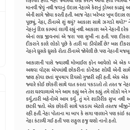
તફાવત હતો. નેહા જ્યારથી લગ્ન કરીને આવી હતી ત્યારથ
માનવી જેવું નથી જવાનું. ઉદાસ નેહાએ કેશનું ડ્રોઅર કાઢ્યુ
એની સામે જોયા કરતી હતી. આજ નેહા ખરેખર ખૂબ ઉદાસ લ
પૂછ્યું, નેહા, ટીનાએ શું થયું? આકાશ સાથે ઝગડો થયો?" ન
નેહાનું દિલ કામમાં લાગી રહ્યું નથી. આકાશ અને નેહાની દરે
એનાં લગ્ન જીવનમાં એ જરા પણ સુખી ના હતી. પણ દીકરા 
દીકરાને કાલે લોકો પૂછે કે તારી મા ડીવોર્સી છે? બસ દીક
નેહાને ધ્રુસકે ધ્રુસકે રોતા ટીનાએ જોયેલી છે. પણ નેહાની મ
આકાશની પાસે જ્યારથી મોબાઈલ ફોન આવેલો એ એક યા
અથવા વોટ્સ એપમાંથી છોકરીના કોન્ટેક્ટ શોધી એની સાથે 
જાણ હોવા છતાં ચૂપચાપ દિવસો ગુજારી રહી હતી. એક એ
જ્યારે કોઈ છોકરી સાથે વાત કરતા પકડાતો તો તરત જ નેહાને દ
તારા ઘરવાળાએ મને આમ કહ્યું અને તેમ કહ્યું. તમે લોકો મન
કર્યુ,તારી બહેનોએ આમ કર્યુ.. તું મને શારિરીક સુખ નથી 
છટકી જતો. એક છોકરી સાથે પકડાય એટલે તરતજ બીજીને 
રહી હતી. નેહા પોતાના મા બાપ કે સગા વ્હાલાને પણ કાંઇ
નેહા કંટાળી ગઈ હતી પણ રાહુલ હજુ ઘણો નાનો હતો.