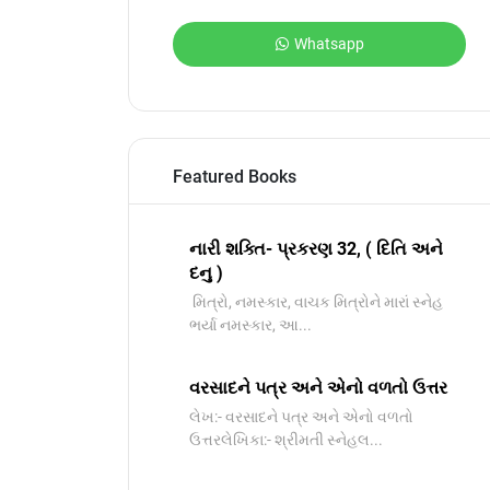
Whatsapp
Featured Books
નારી શક્તિ- પ્રકરણ 32, ( દિતિ અને
દનુ )
મિત્રો, નમસ્કાર, વાચક મિત્રોને મારાં સ્નેહ
ભર્યા નમસ્કાર, આ...
વરસાદને પત્ર અને એનો વળતો ઉત્તર
લેખ:- વરસાદને પત્ર અને એનો વળતો
ઉત્તરલેખિકા:- શ્રીમતી સ્નેહલ...