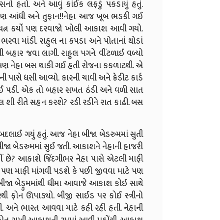
નો હતો. અને આવું કાંઈક લફડું પકડાયું હતું.
માં પણ આંધી અને તુફાન!!નેહા આજ ખૂબ ભડકી ગઈ
્રયત્ન કર્યો પણ દરવાજો ખોલી આકાશ આવી ગયો.
રવા માંડી. રાહુલ ના કપડા અને પોતાનાં થોડાં
ી બહાર જવા લાગી. રાહુલ પગને વીંટળાઈ વળ્યો
હતો. પણ નેહા બસ થાકી ગઈ હતી રોજના કકળાટથી. એ
ે ધસી આવ્યો. કારની ચાવી અને ક્રેડીટ કાર્ડ
 ફસકાઈ પડી. એક તો બહાર સખત ઠંડી અને વળી સાત
લ શી રીતે સહન કરશે? રડી રડીને રાત કાઢી. બસ
લાઈ ગયું હતું. આજ નેહા બીજા બેડરુમમાં સુતી
 બીજા બેડરુમમાં સુઈ જતી. આકાશને નેહાની હાજરી
અહીં છે? આકાશે જિંદગીભર નેહા પાસે એટલી માફી
ાટે પણ માફી માંગવી પડશે કે પછી જીવવા માટે પણ
બીજા બેડ્રુમમાંથી ધીમા આવાજે આકાશ કોઈ સાથે
ેથી ફોન ઊપાડ્યો. બીજી સાઈડ પર કોઈ સ્ત્રીનો
 અને ભારત આવવા માટે કહી રહી હતી. નેહાની