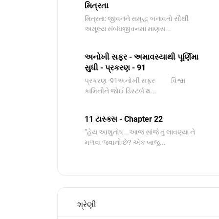
મિત્રતા
મિત્રતા: જીવનને સમૃદ્ધ બનાવતો સૌથી
અમૂલ્ય સંબંધજીવનમાં માણસ...
અનોખી સફર - અમાવસ્યાથી પૂર્ણિમા
સુધી - પ્રકરણ - 91
પ્રકરણ -91અનોખી સફર વિશ્વા
કામિનીને જોઈ ડિસ્ટર્બ થ...
11 ટાસ્ક્સ - Chapter 22
“હેય આશુતોષ...આજ સાંજે તું લાવણ્યા ને
મળવા જવાનો છે? એક બાજુ...
શ્રેણી