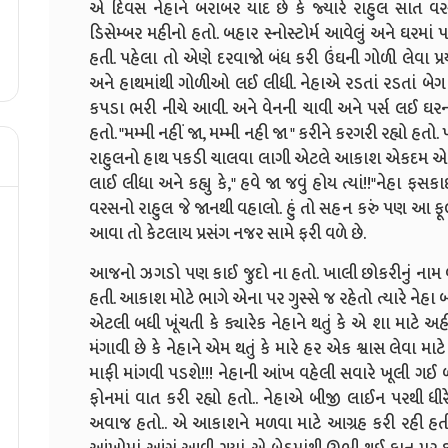
એ દિવસ નેહાને બરાબર યાદ છે કે જ્યારે રાહુલ સાત વરસ
ડિસેમ્બર મહીનો હતો. બહાર સ્નોસ્ટોર્મ આવેલું અને ઘર
હતી. પહેલા તો એણે દરવાજો બંધ કરી ઉંઘની ગોળી લેવા પ
અને હાથમાંથી ગોળીઓ લઈ લીધી. નેહાએ રડતાં રડતાં બેગ ભ
કપડા ભરી નીચે આવી. અને વેનની ચાવી અને પર્સ લઈ ઘરન
હતો. "મમ્મી નહીં જા, મમ્મી નહી જા " કરીને કરગરી રહ્યો 
રાહુલનો હાથ પકડી ચાલવા લાગી એટલે આકાશ એકદમ એની પાસ
લાઈ લીધા અને કહ્યુ કે," હવે જા જવું હોય ત્યાં!!"નેહા
વરસનો રાહુલ જે જાનથી વહાલો. હું તો સહન કરું પણ આ ફૂ
આવા તો કેટલાય પ્રસંગ નજર સામે ફરી વળે છે.
આજનો ઝગડો પણ કાઈ જુદો ના હતો. ખાલી છોકરીનું નામ બદ
હતી. આકાશ મોટે ભાગે એના પર ગુસ્સે જ રહેતો ત્યારે નેહા
એટલી બધી ખૂંચતી કે ક્યારેક નેહાને થતું કે એ શા માટે 
મંગાવી છે કે નેહાને એમ થતું કે મારે હર એક શ્વાસ લેવા મ
માફી માંગવી પડશે!!! નેહાની આંખ વહેલી સવારે ખૂલી ગઈ 
ફોનમાં વાત કરી રહ્યો હતો.. નેહાએ બીજી લાઈન પરથી ધીર
અવાજ હતો.. એ આકાશને મળવા માટે આગ્રહ કરી રહી હતી.