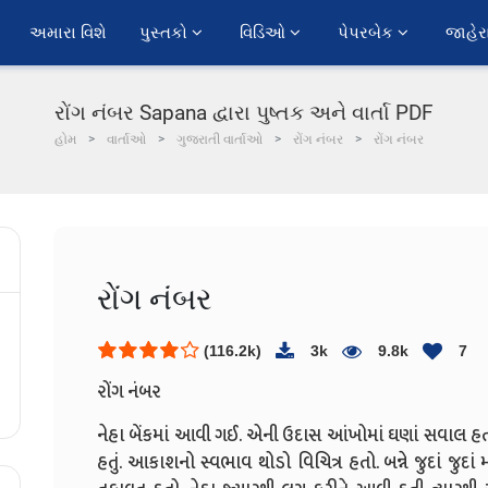
અમારા વિશે
પુસ્તકો 
વિડિઓ 
પેપરબેક 
જાહેર
રોંગ નંબર Sapana દ્વારા પુષ્તક અને વાર્તા PDF
હોમ
વાર્તાઓ
ગુજરાતી વાર્તાઓ
રોંગ નંબર
રોંગ નંબર
રોંગ નંબર
(116.2k)
3k
9.8k
7
રોંગ નંબર
નેહા બેંકમાં આવી ગઈ. એની ઉદાસ આંખોમાં ઘણાં સવાલ હતાં.
હતું. આકાશનો સ્વભાવ થોડો વિચિત્ર હતો. બન્ને જુદાં જુદ