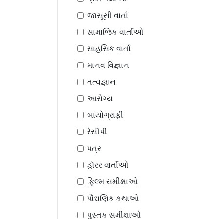
જાસૂસી વાર્તા
સામાજિક વાર્તાઓ
સાહસિક વાર્તા
માનવ વિજ્ઞાન
તત્વજ્ઞાન
આરોગ્ય
બાયોગ્રાફી
રેસીપી
પત્ર
હૉરર વાર્તાઓ
ફિલ્મ સમીક્ષાઓ
પૌરાણિક કથાઓ
પુસ્તક સમીક્ષાઓ