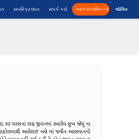
ાત
સબસ્ક્રિપ્શન
સંપર્ક કરો
મફત પ્રકાશિત કરો
લૉગિન 
 ૨૦ વરસનાં લગ્ન જીવનમાં ક્યારેય સુખ જોયું ના
ાં માહોલમાથી આવેલા!! બન્ને માં જમીન આસમાનનો