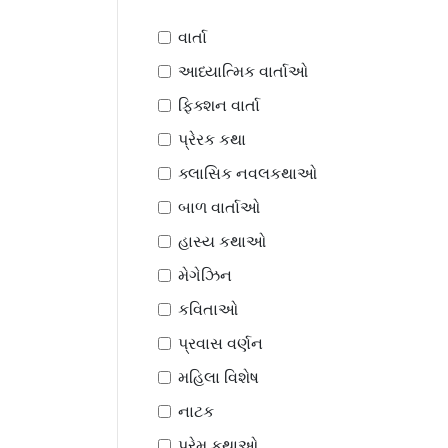
વાર્તા
આધ્યાત્મિક વાર્તાઓ
ફિક્શન વાર્તા
પ્રેરક કથા
ક્લાસિક નવલકથાઓ
બાળ વાર્તાઓ
હાસ્ય કથાઓ
મેગેઝિન
કવિતાઓ
પ્રવાસ વર્ણન
મહિલા વિશેષ
નાટક
પ્રેમ કથાઓ