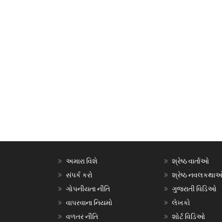
અમારા વિશે
શ્રેષ્ઠ વાર્તાઓ
સંપર્ક કરો
શ્રેષ્ઠ નવલકથા
ગોપનીયતા નીતિ
ગુજરાતી વિડિઓ
વાપરવાના નિયમો
લેખકો
વળતર નીતિ
શોર્ટ વિડિઓ