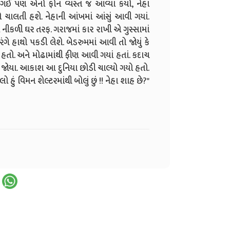
ઈ પણ એનો ફોન વ્યસ્ત જ આવ્યા કર્યો, નેહા
તો ચાલતી હશે. નેહાની આંખમાં આંસું આવી ગયાં.
નીકળી ઘર તરફ. ગરાજમાં કાર રાખી એ ગુસ્સામાં
ગે હાથો પકડી લેશે. બેડરુમમાં આવી તો જોયું કે
 હતો. અને મોઢામાંથી ફીણ આવી ગયાં હતાં. કદાચ
્સ જોયા. આકાશ આ દુનિયા છોડી ચાલ્યો ગયો હતો.
હું વિમન શેલ્ટરમાંથી બોલું છું !! નેહા શાહ છે?"