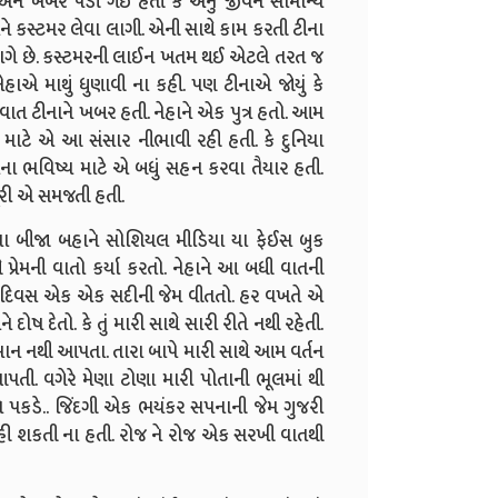
ી એને ખબર પડી ગઈ હતી કે એનું જીવન સામાન્ય
ં અને કસ્ટમર લેવા લાગી. એની સાથે કામ કરતી ટીના
ાગે છે. કસ્ટમરની લાઈન ખતમ થઈ એટલે તરત જ
ેહાએ માથું ધુણાવી ના કહી. પણ ટીનાએ જોયું કે
ક વાત ટીનાને ખબર હતી. નેહાને એક પુત્ર હતો. આમ
માટે એ આ સંસાર નીભાવી રહી હતી. કે દુનિયા
રાના ભવિષ્ય માટે એ બધું સહન કરવા તૈયાર હતી.
જબૂરી એ સમજતી હતી.
 બીજા બહાને સોશિયલ મીડિયા યા ફેઈસ બુક
પ્રેમની વાતો કર્યા કરતો. નેહાને આ બધી વાતની
ક દિવસ એક એક સદીની જેમ વીતતો. હર વખતે એ
ોષ દેતો. કે તું મારી સાથે સારી રીતે નથી રહેતી.
ે માન નથી આપતા. તારા બાપે મારી સાથે આમ વર્તન
આપતી. વગેરે મેણા ટોણા મારી પોતાની ભૂલમાં થી
પકડે.. જિંદગી એક ભયંકર સપનાની જેમ ગુજરી
 કહી શકતી ના હતી. રોજ ને રોજ એક સરખી વાતથી