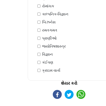
રોમાંચક
કાલ્પનિક-વિજ્ઞાન
બિઝનેસ
રમતગમત
પ્રાણીઓ
જ્યોતિષશાસ્ત્ર
વિજ્ઞાન
કંઈપણ
ક્રાઇમ વાર્તા
શેયર કરો