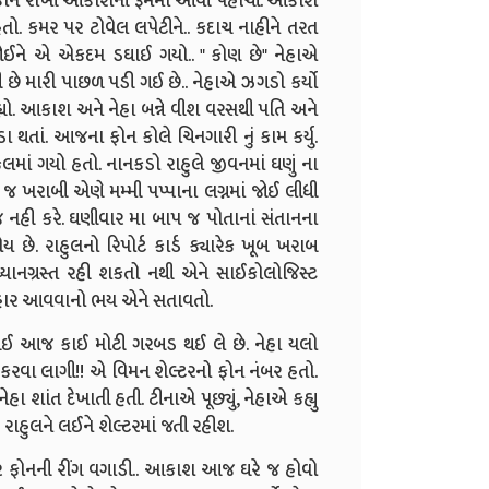
 ફોન રાખી આકાશની રૂમમાં આવી પહોંચી. આકાશ
ો હતો. કમર પર ટોવેલ લપેટીને.. કદાચ નાહીને તરત
 જોઈને એ એકદમ ડઘાઈ ગયો.. " કોણ છે" નેહાએ
ત્રી છે મારી પાછળ પડી ગઈ છે.. નેહાએ ઝગડો કર્યો
ો. આકાશ અને નેહા બન્ને વીશ વરસથી પતિ અને
ડા થતાં. આજના ફોન કોલે ચિનગારી નું કામ કર્યુ.
ુલમાં ગયો હતો. નાનકડો રાહુલે જીવનમાં ઘણું ના
ી જ ખરાબી એણે મમ્મી પપ્પાના લગ્નમાં જોઈ લીધી
સ જ નહી કરે. ઘણીવાર મા બાપ જ પોતાનાં સંતાનના
ય છે. રાહુલનો રિપોર્ટ કાર્ડ ક્યારેક ખૂબ ખરાબ
યાનગ્રસ્ત રહી શકતો નથી એને સાઈકોલોજિસ્ટ
 બહાર આવવાનો ભય એને સતાવતો.
 ગઈ આજ કાઈ મોટી ગરબડ થઈ લે છે. નેહા યલો
ન કરવા લાગી!! એ વિમન શેલ્ટરનો ફોન નંબર હતો.
ેહા શાંત દેખાતી હતી. ટીનાએ પૂછ્યું, નેહાએ કહ્યુ
ાહુલને લઈને શેલ્ટરમાં જતી રહીશ.
ઘરે ફોનની રીંગ વગાડી.. આકાશ આજ ઘરે જ હોવો