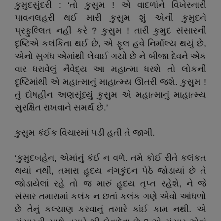
કુમુદસુંદરી : ‘તો કુસુમ ! એ વાદળાંને વિખેરનારી
પાવનલહરી થઈ મારી કુસુમ શું એની કુમુદને
પ્રફુલ્લિત નહીં કરે ? કુસુમ ! તારી કુમુદ સંસારની
દૃષ્ટિએ કલંકિતા થઈ છે, એ ફૂલ હવે નિર્માલ્ય થયું છે,
એનો સુગંધ એમાંથી લેવાઈ ગયો છે ને બીજા દેવને એક
વાર ધરાવેલું નૈવેદ્ય આ મહાત્મા ધરશે તો લોકની
દૃષ્ટિમાંથી એ મહાત્માનું માહાત્મ્ય ઊતરી જશે. કુસુમ !
તું દોષહીન અણસૂંધ્યું કુસુમ એ મહાત્માનું માહાત્મ્ય
સુરક્ષિત રાખવાને સમર્થ છે.’
કુસુમ કંઈક વિચારમાં પડી હતી તે જાગી.
‘કુમુદબહેન, એમાંનું કંઈ ન વળે. તમે કોઈ રીતે કલંકત
થયાં નથી, તમારા હૃદય નંગકુંદન પેઠે જોડાયાં છે તે
જોડાયેલાં રહે તો જ મારું હૃદય તૃપ્ત રહેશે, ને જે
સંસાર તમારામાં કલંક ન છતાં કલંક ગણે એવો આંધળો
છે તેનું કલ્યાણ કરવાનું તમારે કાંઈ કામ નથી. એ