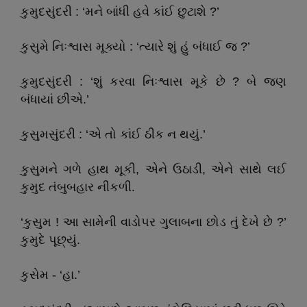
કુમુદસુંદરી : ‘મને બાંધી હવે કાંઈ છુટાશે ?’
કુસુમે નિઃશ્વાસ મૂક્યો : ‘ત્યારે શું હું બંધાઈ જ ?’
કુમુદસુંદરી : ‘શું કરવા નિઃશ્વાસ મૂકે છે ? બે જણ
બંધાયાં છીએ.’
કુસુમસુંદરી : ‘એ તો કાંઈ ઠીક ન થયું.’
કુસુમને ગળે હાથ મૂકી, એને ઉઠાડી, એને સાથે લઈ
કુમુદ તંબુબહાર નીકળી.
‘કુસુમ ! આ સામેની વાડોપર ગુલાબના છોડ તું દેખે છે ?’
કુમુદે પૂછ્યું.
કુસેમ - ‘હા.’