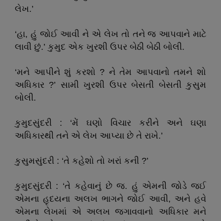
લેખ.’
‘હા, હું જોઈ આવી ને એ લેખ તો તને જ આપવાને માટે
લાવી છું.’ કુમુદ એક ખુરશી ઉપર બેઠી બેઠી બોલી.
‘મને આપીને શું કરશો ? ને તેમ આપવાનો તમને શો
અધિકાર ?’ સામી ખુરશી ઉપર બેસતી બેસતી કુસુમ
બોલી.
કુમુદસુંદરી : ‘મેં ઘણો વિચાર કરીને અને ઘણા
અધિકારથી તને એ લેખ આપ્યા છે તે રાખે.’
કુસુમસુંદરી : ‘તે કહેશો તો ખરાં કની ?’
કુમુદસુંદરી : ‘તે કહેવાનું છે જ. હું એમની જોડે જઈ
એમના હૃદયના અલખ ભાગને જોઈ આવી, અને હવે
એમના લેખમાં એ અલખ જગાવવાનો અધિકાર મને