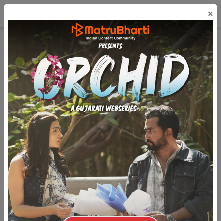
☰
×
લૉગિન
मराठी
મફત પ્રકાશિત કરો
Saraswatichandra - 4.4 - 12
(7.1k)
7.3k
1
2.1k
સરસ્વતીચંદ્ર
ભાગ : ૪ - ૪