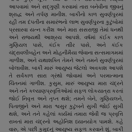
આપવામાં અને સદ્‌ગુણી કરવામાં તારા બનેવીના જીવનું
શ્રાદ્ધ અને તર્પણ માનીશ. બાકીનો કાળ સુવર્ણપુરમાં
રહી તમ દંપતીના સમારંભનો લાભ સુવર્ણપુરના કુટુંબોમાં
પ્રસારવા યત્ન કરીશ અને મારા સસરાજી તેમાં ધનથી
અને રાજ્યથી આશ્રય આપશે. વર્ષમાં કંઈક કાળ
ગુણિયલ પાસે, કંઈક તાીર પાસે, અને કંઈક
ચંદ્રાવલીબહેન અને મોહનીમૈયા જેવાના સત્સમાગમમાં
ગાળીશ, અને યથાશક્તિ તેમને અને તમને સુવર્ણપુરમાં
બોલાવીશ. બાકી મારું આયુષ્ય જેટલો અવકાશ આપશે
તે સર્વકાળ સારા ગ્રંથો જોવામાં અને પરમાત્માના
ચિંતનમાં ગાળીશ. કુસુમ, મારું આયુષ્ય મારા ચંદ્રને
અને તને કલ્યાણપ્રવૃત્તિઓમાં સફળ લોકયાત્રા કરતાં
જોઈ નિવૃત્ત અને તૃપ્ત થશે; તમને બેને, ગુણિયલને,
પિતાજીને અને મારા શ્વસુર કુટુંબને સુખી જોઈ સુખી
થશે, અને તને કહેલાં કાર્યમાં તમારા જેવી જ પ્રવૃત્તિ
રાખતાં મારા ચંદ્રનો અહોનિશ ધ્યાનયોગ પામશે. કહે
વારુ, એ પછી કુમુદનું આયુષ્ય સફળ કરવાને શું, બાકી