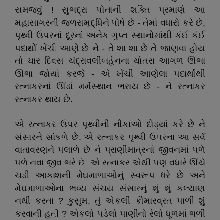
સમજવું ! સુભદ્રા પોતાની શક્તિ પ્રમાણે આ
મહાસાગરની જળસમૃદ્ધિને પોષે છે - તેમાં વધારો કરે છે,
પૃથ્વી ઉપરનાં દૂરનાં અનેક ગુપ્ત સ્થાનોમાંથી કંઈ કંઈ
પદાર્થો ખેંચી આણે છે ને - તે શા શા છે તે જાણવા હોય
તો ચાર દિવસ ચંદ્રાવલીબહેનના ચોતરા આગળ ઊભા
ઊભા જોયાં કરજે - એ ખેંચી આણેલા પદાર્થોથી
રત્નાકરનાં ઊંડાં મર્મસ્થાન ભરાય છે - ને રત્નાકર
રત્નાકર થાય છે.
એ રત્નાકર ઉપર પૃથ્વીની નૌકાઓ દોડ્યાં કરે છે ને
સંસારને સાંકળે છે. એ રત્નાકર પૃથ્વી ઉપરના આ સર્વ
વાતાવરણને પલાળે છે ને પ્રાણીમાત્રનાં જીવનમાં પળે
પળે નવા જીવ ભરે છે. એ રત્નાકર એથી પણ વધારે ઊંચે
ચડી આકાશની મેઘમાળાઓનું સ્વરૂપ ધરે છે અને
મેઘમાળાઓના ભવ્ય સંચય સંસારનું શું શું કલ્યાણ
નથી કરતા ? કુસુમ, તું એકલી કૌમારવ્રત પાળી શું
કરવાની હતી ? એકલો પડેલો પાણીનો રેલો ધૂળમાં ભળી