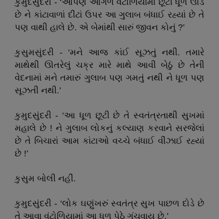
કુમુદસુંદરી - ‘આપણે આગળ વંટોળિયામાં છૂટી ધૂળ ઊડે
છે ને કાંટાવાળાં દીંટાં ઉપર આ ગુલાબ બંધાઈ રહ્યાં છે તે
પણ વાથી હાલે છે. એ બેમાંથી સારું જીવન કોનું ?’
કુસુમસુંદરી - ‘મને આજ કાંઈ સૂઝતું નથી. તમારે
માથેથી ઊતરેલું ચક્ર મારે માથે આવી બેઠું છે તેની
વેદનામાં મને તમારું ગુલાબ પણ ગમતું નથી ને ધૂળ પણ
સૂઝતી નથી.’
કુમુદસુંદરી - ‘આ ધૂળ છૂટી છે તે સ્વતંત્રતાથી સુખમાં
મહાલે છે ! ને ગુલાબ લોકનું કલ્યાણ કરવાને સરજેલાં
છે તે બિચારાં આમ કાંટાઓ વચ્ચે બંધાઈ વીંઝાઈ રહ્યાં
છે !’
કુસુમ બોલી નહીં.
કુમુદસુંદરી - ‘લોક ઘણુંખરું સ્વતંત્ર સુખ પાછળ દોડે છે
તે આવા વંટોળિયામાં આ ધૂળ પેઠે ગૂંચવાય છે.’