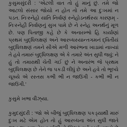
કુસુમસુંદરી : ‘એટલી વાત તો હું માનું છું. તમે જો
આટલો સંસાર જોયો ન હોત તો તમે આ દુઃખમાં ન
પડત. નિઃસ્નેહો યાતિ નિર્વાણં સ્નેહોડનર્થસ્ય કારણમ્‌ -
નિઃસ્નેહી નિર્વાણનું સુખ પામે છે ને સ્નેહ અનર્થનું મૂળ
છે. પણ પિતાજી કહે છે કે અનારમ્ભો હિ કાર્યાણાં
પ્રથમં બુદ્ધિલક્ષણં અને આરબ્ધસ્યાન્તગમનં દ્વિતીયં
બુદ્ધિલક્ષણં તમને સૌએ મળી આરંભના ખાડામાં નાખ્યાં
તે હવે તમારું બુદ્ધિલક્ષણ એ કે તમારે અંત સુધી જવું; ને
હું તો તમારાથી ચેતી ગઈ છું ને અનારંભ જે પ્રથમ
બુદ્ધિલક્ષણ છે તેને જ પકડી લીધું છે અને હવે તો ભૂલ્યે
ચૂક્યે એ રસ્તસ કભી ભી ન જાઉંગી - કભી ભી ન
જાઉંગી.’
કુસુમે ખભા વીંઝ્‌યા.
કુમુદસુંદરી : ‘જો એ બીજું બુદ્ધિલક્ષણ પકડ્યાથી મારું
દુઃખ મટે એમ હોત તો હું આરબ્ધના અંત સુધી જાતે