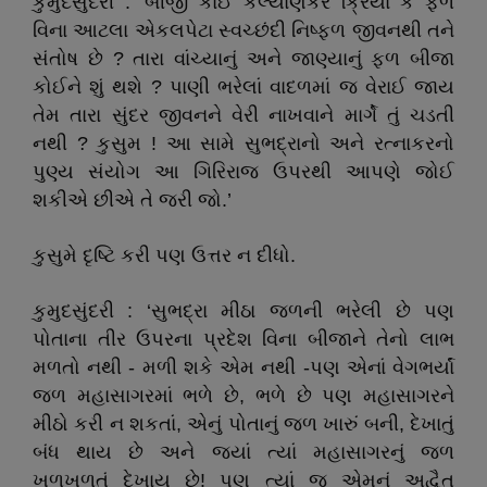
કુમુદસુંદરી : ‘બીજી કાંઈ કલ્યાણકર ક્રિયા કે ફળ
વિના આટલા એકલપેટા સ્વચ્છંદી નિષ્ફળ જીવનથી તને
સંતોષ છે ? તારા વાંચ્યાનું અને જાણ્યાનું ફળ બીજા
કોઈને શું થશે ? પાણી ભરેલાં વાદળમાં જ વેરાઈ જાય
તેમ તારા સુંદર જીવનને વેરી નાખવાને માર્ગે તું ચડતી
નથી ? કુસુમ ! આ સામે સુભદ્રાનો અને રત્નાકરનો
પુણ્ય સંયોગ આ ગિરિરાજ ઉપરથી આપણે જોઈ
શકીએ છીએ તે જરી જો.’
કુસુમે દૃષ્ટિ કરી પણ ઉત્તર ન દીધો.
કુમુદસુંદરી : ‘સુભદ્રા મીઠા જળની ભરેલી છે પણ
પોતાના તીર ઉપરના પ્રદેશ વિના બીજાને તેનો લાભ
મળતો નથી - મળી શકે એમ નથી -પણ એનાં વેગભર્યાં
જળ મહાસાગરમાં ભળે છે, ભળે છે પણ મહાસાગરને
મીઠો કરી ન શકતાં, એનું પોતાનું જળ ખારું બની, દેખાતું
બંધ થાય છે અને જ્યાં ત્યાં મહાસાગરનું જળ
ખળખળતું દેખાય છે! પણ ત્યાં જ એમનું અદ્વૈત