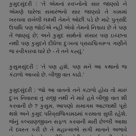
કુમુદસુંદરી : ‘તેં એમનાં સ્વપ્નોનો સાર જાણ્યો ને
એમણે ધારેલા સમારંભનો સાર જાણ્યો તે કામમાં
ખરચવા રાખેલી લક્ષ્મી તેમને ઓછી પડે છે માટે પુત્રાદિ
ઉપાધિ પણ જોઈએ નહીં એવો તેમનો નિશ્ચય છે તે પણ
તેં જાણ્યું છે; અને કુમુદ સાથેનો સંસાર પણ ઇચ્છતા
નથી પણ કુમુદને દીધેલા દુઃખના પ્રાયશ્ચિત્તરૂપ ગણીને
જ સ્વીકારવા ધારે છે - તે તને કહ્યું.’
કુસુમસુંદરી : ‘તે પણ હશે, પણ મને આ કથાનો જ
કંટાળો આવ્યો છે. બીજી વાત કાઢો.’
કુમુદસુંદરી : ‘જો આ વાતનો તને કંટાળો હોય તો મારું
દુઃખ નિવારવા તું રાજી નથી ને મારે હવે બીજી વાત શી
કરવાની છે ? કુસુમ, આપણો સમાગમ આટલાથી પૂરો
થશે અને કુમુદ પરિવ્રાજિકામઠમાં કરમાતા સુધી રહેશે.
જેનું કલ્યાણજીવન સફળ કરવાની મારી છેલ્લી આશા
તેં ધ્વસ્ત કરી છે તે મહાત્માએ સગી માતાને અભાવે