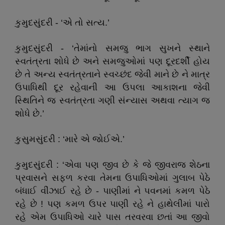
કુમુદસુંદરી - ‘એ તો સત્ય.’
કુમુદસુંદરી - ‘તેમાંનો સમજુ ભાગ સુખને સ્થાને
સ્વતંત્રતા શોધે છે અને સમજુઓમાં પણ દૂરદર્શી હોય
છે તે અન્ય સ્વતંત્રતાને સ્વચ્છંદ જેવી માને છે ને માત્ર
ઉપાધિથી દૂર રહેવાની આ ઉપલા આકાશના જેવી
સ્થિતિને જ સ્વતંત્રતા ગણી સંન્યાસ અથવા ત્યાગ જ
શોધે છે.’
કુસુમસુંદરી : ‘મારે એ જોઈએ.’
કુમુદસુંદરી : ‘એવા પણ જીવ છે કે જે જીવરાજ શેઠના
પ્રવાસને સફળ કરવા તેમના ઉપાધિઓમાં ગુલાબ પેઠે
બંધાઈ વીંઝાઈ રહે છે - પાણીમાં ને પવનમાં કમળ પેઠે
રહે છે ! પણ કમળ ઉપર પાણી રહે ને હાથેલીમાં પારો
રહે એમ ઉપાધિઓ ચારે પાસ તરવરવા છતાં આ જીવો