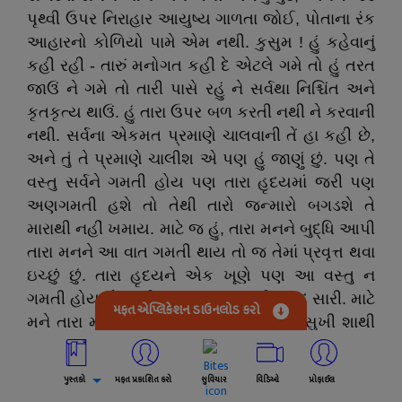
પૃથ્વી ઉપર નિરાહાર આયુષ્ય ગાળતા જોઈ, પોતાના રંક
આહારનો કોળિયો પામે એમ નથી. કુસુમ ! હું કહેવાનું
કહી રહી - તારું મનોગત કહી દે એટલે ગમે તો હું તરત
જાઉં ને ગમે તો તારી પાસે રહું ને સર્વથા નિશ્ચિંત અને
કૃતકૃત્ય થાઉં. હું તારા ઉપર બળ કરતી નથી ને કરવાની
નથી. સર્વના એકમત પ્રમાણે ચાલવાની તેં હા કહી છે,
અને તું તે પ્રમાણે ચાલીશ એ પણ હું જાણું છું. પણ તે
વસ્તુ સર્વને ગમતી હોય પણ તારા હૃદયમાં જરી પણ
અણગમતી હશે તો તેથી તારો જન્મારો બગડશે તે
મારાથી નહીં ખમાય. માટે જ હું, તારા મનને બુદ્ધિ આપી
તારા મનને આ વાત ગમતી થાય તો જ તેમાં પ્રવૃત્ત થવા
ઇચ્છું છું. તારા હૃદયને એક ખૂણે પણ આ વસ્તુ ન
ગમતી હોય તો દુઃખી કુસુમ કરતાં દુઃખી કુમુદ સારી. માટે
મફત એપ્લિકેશન ડાઉનલોડ કરો
મને તારા મનની ખરેખરી વાત કહી દે કે તું સુખી શાથી
થઈશ ? અનેક જનના કલ્યાણના આ કાર્યથી તું સુખી
થાય એમ હોય નહીં તો મારે એ કાર્ય નથી આરંભવું.
પુસ્તકો
મફત પ્રકાશિત કરો
સુવિચાર
વિડિઓ
પ્રોફાઈલ
મારો પોતાનો સંકલ્પ તો એટલો જ છે કે એ કાર્ય