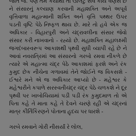
જાત જ. પણ તેમ કર્યાથી તો ઊલટું સર્વ કાર્ય વણસે છે
ને સંસારનું કલ્યાણ કરવાની મહાશક્તિ અને અપૂર્વ
વૃત્તિવાળા મહાત્માની શક્તિ અને વૃત્તિ પથ્થર ઉપર
પડતી વૃષ્ટિ પેઠે નિષ્ફળ થાય છે. મારે તો હવે એક જ
અધિકાર - વિહારપુરી અને ચંદ્રાવલીના સંસાર જેવો
સંસાર કરી નાખવાનો - રહ્યો છે. મહાશક્તિ મહાલક્ષ્મી
જગદંબાસ્વરૂપ આકાશથી પૃથ્વી સુધી વ્યાપી રહે છે ને
આવાં નવરાત્રિમાં આ સંસારનો ગરબો રમવા નીકળે છે
ત્યારે એ મહાત્મા ચંદ્ર પેઠે આકાશમાં ફરશે અને રંક
કુમુદ છેક નીચેના ગળાવમાં તેને જોઈને જ વિકસશે -
ઈશ્વરે મને એ જ અધિકાર આપ્યો છે - મહેશ્વર કે
મહેશ્વરીને કપાળે સરસ્વતીચંદ્ર ચંદ્ર પેઠે ચળકશે ને દૂર
પૃથ્વી પર ખાબોચિયામાં પડી પડી રંક કુમુદમાળ તો એ
પિતા કહે તે માતા કહે તે દેવને ચરણે રહી એ ચંદ્રનાં
માત્ર કીર્તિકિરણને પોતાના હૃદય પર ધારશે -
ગરબે રમવાને ગોરી નીસર્યાં રે લોલ,