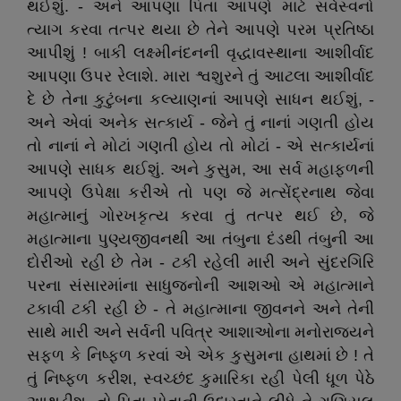
થઈશું. - અને આપણા પિતા આપણે માટે સર્વસ્વનો
ત્યાગ કરવા તત્પર થયા છે તેને આપણે પરમ પ્રતિષ્ઠા
આપીશું ! બાકી લક્ષ્મીનંદનની વૃદ્ધાવસ્થાના આશીર્વાદ
આપણા ઉપર રેલાશે. મારા શ્વશુરને તું આટલા આશીર્વાદ
દે છે તેના કુટુંબના કલ્યાણનાં આપણે સાધન થઈશું, -
અને એવાં અનેક સત્કાર્ય - જેને તું નાનાં ગણતી હોય
તો નાનાં ને મોટાં ગણતી હોય તો મોટાં - એ સત્કાર્યનાં
આપણે સાધક થઈશું. અને કુસુમ, આ સર્વ મહાફળની
આપણે ઉપેક્ષા કરીએ તો પણ જે મત્સેંદ્રનાથ જેવા
મહાત્માનું ગોરખકૃત્ય કરવા તું તત્પર થઈ છે, જે
મહાત્માના પુણ્યજીવનથી આ તંબુના દંડથી તંબુની આ
દોરીઓ રહી છે તેમ - ટકી રહેલી મારી અને સુંદરગિરિ
પરના સંસારમાંના સાધુજનોની આશઓ એ મહાત્માને
ટકાવી ટકી રહી છે - તે મહાત્માના જીવનને અને તેની
સાથે મારી અને સર્વની પવિત્ર આશાઓના મનોરાજ્યને
સફળ કે નિષ્ફળ કરવાં એ એક કુસુમના હાથમાં છે ! તે
તું નિષ્ફળ કરીશ, સ્વચ્છંદ કુમારિકા રહી પેલી ધૂળ પેઠે