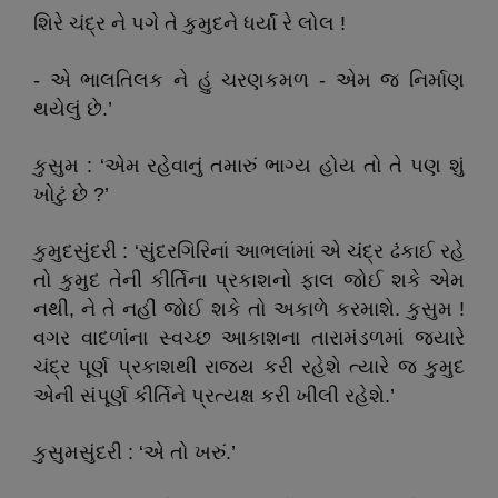
શિરે ચંદ્ર ને પગે તે કુમુદને ધર્યાં રે લોલ !
- એ ભાલતિલક ને હું ચરણકમળ - એમ જ નિર્માણ
થયેલું છે.’
કુસુમ : ‘એમ રહેવાનું તમારું ભાગ્ય હોય તો તે પણ શું
ખોટું છે ?’
કુમુદસુંદરી : ‘સુંદરગિરિનાં આભલાંમાં એ ચંદ્ર ઢંકાઈ રહે
તો કુમુદ તેની કીર્તિના પ્રકાશનો ફાલ જોઈ શકે એમ
નથી, ને તે નહીં જોઈ શકે તો અકાળે કરમાશે. કુસુમ !
વગર વાદળાંના સ્વચ્છ આકાશના તારામંડળમાં જ્યારે
ચંદ્ર પૂર્ણ પ્રકાશથી રાજ્ય કરી રહેશે ત્યારે જ કુમુદ
એની સંપૂર્ણ કીર્તિને પ્રત્યક્ષ કરી ખીલી રહેશે.’
કુસુમસુંદરી : ‘એ તો ખરું.’