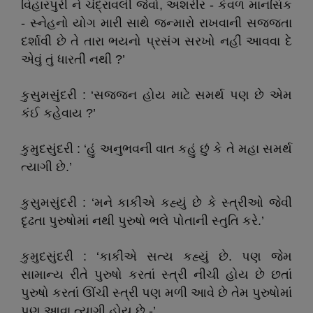
વિહારપુરી ને ચંદ્રાવલી જેવો, અશરીર - કેવળ માનસિક
- સ્નેહનો યોગ મારી સાથે જન્મારો રાખવાની સજ્જતા
દર્શાવી છે તે તારા ભયનો પ્રસંગ સરખો નહીં આવવા દે
એવું તું ધારતી નથી ?’
કુસુમસુંદરી : ‘સજ્જન હોય માટે સમર્થ પણ છે એમ
કંઈ કહેવાય ?’
કુમુદસુંદરી : ‘હું અનુભવની વાત કહું છું કે તે મહા સમર્થ
ત્યાગી છે.’
કુસુમસુંદરી : ‘મને કાકીએ કહ્યું છે કે સ્ત્રીઓ જેવી
દૃઢતા પુરુષોમાં નથી પુરુષો ભલે પોતાની સ્તુતિ કરે.’
કુમુદસુંદરી : ‘કાકીએ સત્ય કહ્યું છે. પણ જેમ
સામાન્ય રીતે પુરુષો કરતાં સ્ત્રી નીચી હોય છે છતાં
પુરુષો કરતાં ઊંચી સ્ત્રી પણ મળી આવે છે તેમ પુરુષોમાં
પણ આવા ત્યાગી હોય છે -’