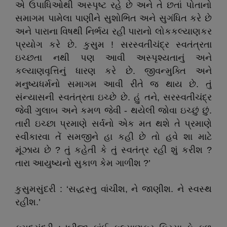
એ ઉપાધિઓથી અસ્પૃષ્ટ રહે છે અને તે છતાં પોતાનો
સમાગમ પામેલા પાણીને સુશોભિત અને સુગંધિત કરે છે
અને પારાના વિષથી નિર્ભય રહી પારાનો લોકકલ્યાણકર
પ્રયોગ કરે છે. કુસુમ ! સરસ્વતીચંદ્ર સ્વતંત્રતા
ઇચ્છતા નથી પણ આવી અસ્પૃશ્યતાનું અને
કલ્યાણવૃત્તિનું ધારણ કરે છે. જીવન્મુક્તિ અને
મનુષ્યધર્મનો સમાગમ આવી રીતે જ થાય છે. તું
સંન્યાસની સ્વતંત્રતા ઇચ્છે છે. હું તને, સરસ્વતીચંદ્ર
જેવી ગુલાબ અને કમળ જેવી - થયેલી જોવા ઇચ્છું છું.
તારી ઇચ્છા પ્રમાણે સર્વનો એક મત થશે તે પ્રમાણે
સ્વીકારવા તેં સમજીને હા કહી છે તો હવે શા માટે
મૂંઝાય છે ? તું કહેતી કે તું સ્વતંત્ર રહી શું કરીશ ?
તારા આયુષ્યનો સુકાળ કેમ ગાળીશ ?’
કુસુમસુંદરી : ‘સદ્ધસ્તુ વાંચીશ, ને જાણીશ. ને સ્વસ્થ
રહીશ.’