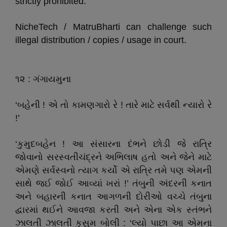
strictly prohibited.
NicheTech / MatruBharti can challenge such
illegal distribution / copies / usage in court.
૧૨ : ગંગાયમુના
‘બહેની ! એ તો કામણગારો રે ! તારે માટે સર્વથી ન્યારો રે
!’
‘કુમુદબહેન ! આ સંસારના દંભને છોડી જે રાત્રિ
જોવાનો સરસ્વતીચંદ્રને અભિલાષ હતો અને જેને માટે
એમણે સર્વસ્વનો ત્યાગ કર્યો એ રાત્રિ તમે પણ એમની
સાથે જઈ જોઈ આવ્યાં ખરાં !’ તંબુની અંદરની કનાત
અને બહારની કનાત આગળની દોરીઓ વચ્ચે તંબુના
દ્વારમાં થઈને આવજા કરતી અને એના એક સ્તંભને
ઝાલતી ઝાલતી કુસુમ બોલી : ‘લ્યો પાછા આ એમના