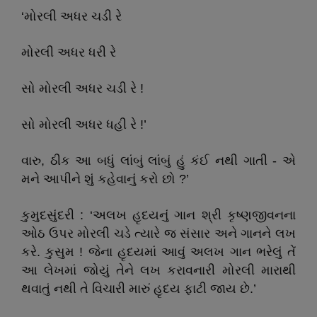
‘મોરલી અધર ચડી રે
મોરલી અધર ધરી રે
સો મોરલી અધર ચડી રે !
સો મોરલી અધર ધહી રે !’
વારુ, ઠીક આ બધું લાંબું લાંબું હું કંઈ નથી ગાતી - એ
મને આપીને શું કહેવાનું કરો છો ?’
કુમુદસુંદરી : ‘અલખ હૃદયનું ગાન શ્રી કૃષ્ણજીવનના
ઓઠ ઉપર મોરલી ચડે ત્યારે જ સંસાર અને ગાનને લખ
કરે. કુસુમ ! જેના હૃદયમાં આવું અલખ ગાન ભરેલું તેં
આ લેખમાં જોયું તેને લખ કરાવનારી મોરલી મારાથી
થવાતું નથી તે વિચારી મારું હૃદય ફાટી જાય છે.’