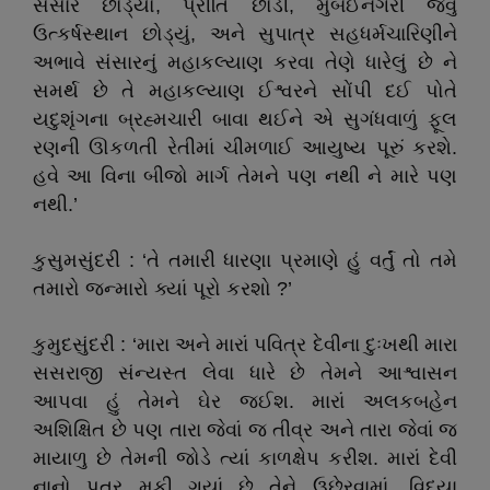
સંસાર છોડ્યો, પ્રીતિ છોડી, મુંબઈનગરી જેવું
ઉત્કર્ષસ્થાન છોડ્યું, અને સુપાત્ર સહધર્મચારિણીને
અભાવે સંસારનું મહાકલ્યાણ કરવા તેણે ધારેલું છે ને
સમર્થ છે તે મહાકલ્યાણ ઈશ્વરને સોંપી દઈ પોતે
યદુશૃંગના બ્રહ્મચારી બાવા થઈને એ સુગંધવાળું ફૂલ
રણની ઊકળતી રેતીમાં ચીમળાઈ આયુષ્ય પૂરું કરશે.
હવે આ વિના બીજો માર્ગ તેમને પણ નથી ને મારે પણ
નથી.’
કુસુમસુંદરી : ‘તે તમારી ધારણા પ્રમાણે હું વર્તું તો તમે
તમારો જન્મારો ક્યાં પૂરો કરશો ?’
કુમુદસુંદરી : ‘મારા અને મારાં પવિત્ર દેવીના દુઃખથી મારા
સસરાજી સંન્યસ્ત લેવા ધારે છે તેમને આશ્વાસન
આપવા હું તેમને ઘેર જઈશ. મારાં અલકબહેન
અશિક્ષિત છે પણ તારા જેવાં જ તીવ્ર અને તારા જેવાં જ
માયાળુ છે તેમની જોડે ત્યાં કાળક્ષેપ કરીશ. મારાં દેવી
નાનો પુત્ર મૂકી ગયાં છે તેને ઉછેરવામાં, વિદ્યા