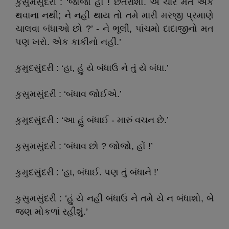
કુસુમસુંદરી : ‘જોજો હોં ! છેતરાશો. એ ચાર મત એક
થવાના નથી; ને નહીં થાય તો તમે મારી મરજી પ્રમાણે
ચાલવા બંધાઓ છો ?’ - ને ભૂલી, પાંચમો દાદાજીનો મત
પણ ખરો. એક કાકીનો નહીં.’
કુમુદસુંદરી : ‘હા, હું યે બંધાઉ ને તું યે બંધા.’
કુસુમસુંદરી : ‘બંધાવ જોઈએ.’
કુમુદસુંદરી : ‘આ હું બંધાઈ - મારું વચન છે.’
કુસુમસુંદરી : ‘બંધાવ છો ? જોજો, હોં !’
કુમુદસુંદરી : ‘હા, બંધાઈ. પણ તું બંધાને !’
કુસુમસુંદરી : ‘હું યે નહીં બંધાઉ ને તમે યે ન બંધાશો, બે
જણ મોકળાં રહીશું.’