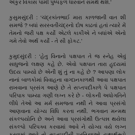
અંકુર વિકાસ પામી પુષ્પફળ ધારવાને સમર્થ થશે.’
કુસુમસુંદરી : ‘ચંદ્રકાંતભાઈ મારા કાળજાની વાત શી
સમજે ? બધાં સરસ્વતીચંદ્રનો દોષ કાઢતાં હતાં ત્યારે મેં
તેમનો જરી પક્ષ કર્યો એટલે કાકીએ ને બધાંએ એનો
ગમે તેવો અર્થ કર્યો - તે સૌ ફોકટ.’
કુમુદસુંદરી : ‘હેતુ વિનાનો પક્ષપાત તે જ સ્નેહ એવું
સાધુજનો લક્ષણ કહે છે. એવો પક્ષપાત તારા હૃદયમાં
ઉદય પામ્યો છે એની શું તું ના કહે છે ? આપણા લોક
નાનાં બાળકોમાં વિવાહના વાગ્દાનકાળથી આવા પક્ષપાત
રાખવાના પ્રસંગ આણે છે તે સપ્તપદીકાળે પે પક્ષપાત
પરિપાક પામ્યા ગણી લગ્ન કરે છે - લોકની અધોગતિને
લીધે તેઓ આ મર્મ સમજતા નથી ને આવા પ્રસંગો
આણવાના યોગ્ય વિધિ કરતા નથી. ભગવાન મન્મથ
સંકલ્પયોનિ છે અને આવા પ્રસંગોથી ઉત્પન્ન થયેલા
સંકલ્પો પરિપક્વ કરવામાં આવે ને યોગ્ય વયે લગ્ન
કરવામાં આવે તો સપ્તપદીની પ્રતિજ્ઞાઓ યથાર્થરૂપે