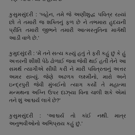
કુસુમસુંદરી : ‘બહેન, તમે જે અણીશુદ્ધ પવિત્ર રહ્યાં
છો તે તમારી જ શક્તિનું ફળ છે ને તભમારા હૃદયની
પ્રીતિ તમારી જીભને તમારી આત્મસ્તુતિના માર્ગથી
આડી વાળે છે.’
કુમુદસુંદરી : ‘મેં તને સત્ય કહ્યું હતું તે ફરી કહું છું કે હું
અત્તરની શીશી પેઠે ઢોળાઈ જવા જેવી થઈ હતી તેને આ
સમર્થ ત્યાગીએ સીધી કરી ને મારી પવિત્રતાનું અત્તર
અમર રાખ્યું. જેણે અઢળક લક્ષ્મીનો, મારો અને
ઇન્દ્રપુરી જેવી મુંબઈનો ત્યાગ કર્યો તે મહાત્મા
મન્મથના અગ્નિ ઉપર દાઝ્‌યા વિના ચાલી શકે એમાં
તને શું આશ્ચર્ય લાગે છે?’
કુસુમસુંદરી : ‘આશ્ચર્ય તો કાંઈ નથી. માત્ર
અનુભવીઓનો અભિપ્રાય કહું છું.’