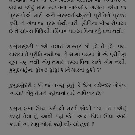
લેવાય એવું મારા સ્વપ્નના નાગલોક ગણતા. એવા જ
પ્રસંગોએ મારી અને સરસ્વતીચંદ્રની પ્રીતિને પ્રકટ
કરી, ને એવા જ પ્રસંગોથી તારી પ્રીતિનાં બીજ રોપાયાં
છે તે યોગ્ય વિધિથી પરિપાક પામ્યા વિના રહેવાનાં નથી.’
કુસુમસુંદરી : ‘એ તમારું શાસ્ત્ર જે હો તે હો. પણ
મારામાં તે પ્રીતિ નથી જ. ને સામા પક્ષમાં તો એ પ્રીતિનું
મૂળ પણ નથી એવું તમારે કહ્યા વિના ચાલે એમ નથી.
કુમુદબહેન, ફોકટ ફાંફાં શાને મારતાં હશો ?’
કુમુદસુંદરી : ‘તેં જ લખ્યું હતું કે ‘દેખ મછેન્દર ગોરખ
આયા’ એવું તેમને કહેવાનો તારે અધિકાર છે.’
કુસુમ ખભા ઊંચા કરી મોં મરડી બોલી : ‘વા...રુ ! એવું
કહ્યું તેમાં શું આવી ગયું જે ! આમ ઊંધા ઊંધા અર્થ
કરતાં આ સાધુઓમાં કહી શીખ્યાં હશો !’