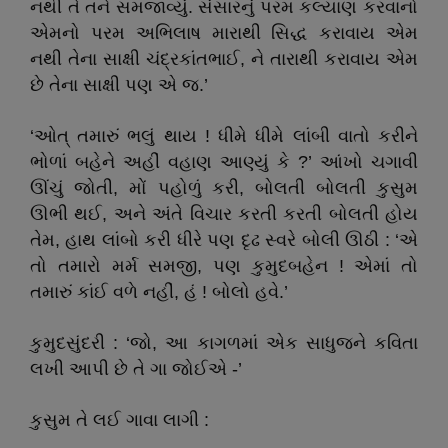
નથી તે તને સમજાવ્યું. સંસારનું પરમ કલ્યાણ કરવાનો
એમનો પરમ અભિલાષ મારાથી સિદ્ધ કરાવાય એમ
નથી તેના સાક્ષી ચંદ્રકાંતભાઈ, ને તારાથી કરાવાય એમ
છે તેના સાક્ષી પણ એ જ.’
‘ઓત્‌ તમારું ભલું થાય ! ધીમે ધીમે લાંબી વાતો કરીને
ભોળાં બહેને અહીં વહાણ આણ્યું કે ?’ આંખો ચગાવી
ઊંચું જોતી, મોં પહોળું કરી, બોલતી બોલતી કુસુમ
ઊભી થઈ, અને અંતે વિચાર કરતી કરતી બોલતી હોય
તેમ, હાથ લાંબો કરી ધીરે પણ દૃઢ સ્વરે બોલી ઊઠી : ‘એ
તો તમારો મર્મ સમજી, પણ કુમુદબહેન ! એમાં તો
તમારું કાંઈ વળે નહીં, હં ! બોલો હવે.’
કુમુદસુંદરી : ‘જો, આ કાગળમાં એક સાધુજને કવિતા
લખી આપી છે તે ગા જોઈએ -’
કુસુમ તે લઈ ગાવા લાગી :