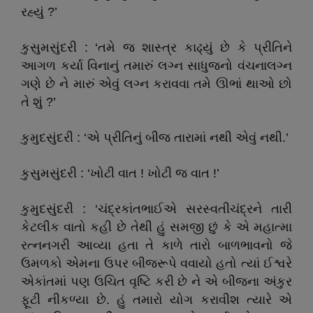
રહ્યું ?’
કુસુમસુંદરી : ‘તમે જ શાસ્ત્ર કાઢ્યું છે કે પ્રીતિને
આગળ કર્યા વિનાનું તમારું લગ્ન સાધુજનો વંચનાલગ્ન
ગણે છે ને મારું એવું લગ્ન કરાવવા તમે ઊભાં થાઓ છો
તે શું ?’
કુમુદસુંદરી : ‘એ પ્રીતિનું બીજ તારામાં નથી એવું નથી.’
કુસુમસુંદરી : ‘ખોટી વાત ! ખોટી જ વાત !’
કુમુદસુંદરી : ‘ચંદ્રકાંતભાઈએ સરસ્વતીચંદ્રને તારી
કેટલીક વાતો કહી છે તેથી હું સમજી છું કે એ મહાત્મા
રત્નનગરી આવ્યા હતા તે કાળે તારો બાળભાવનો જે
ઉમળકો એમના ઉપર બીજરૂપે વવાયો હતો ત્યાં ઈશ્વરે
એકાંતમાં પણ ઉચિત વૃષ્ટિ કરી છે ને એ બીજના અંકુર
ફૂટી નીકળ્યા છે. હું તમારો યોગ કરાવીશ ત્યારે એ