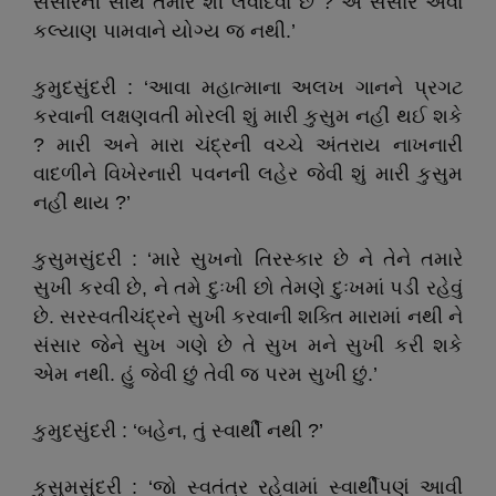
સંસારની સાથે તમારે શી લેવાદેવા છે ? એ સંસાર એવાં
કલ્યાણ પામવાને યોગ્ય જ નથી.’
કુમુદસુંદરી : ‘આવા મહાત્માના અલખ ગાનને પ્રગટ
કરવાની લક્ષણવતી મોરલી શું મારી કુસુમ નહીં થઈ શકે
? મારી અને મારા ચંદ્રની વચ્ચે અંતરાય નાખનારી
વાદળીને વિખેરનારી પવનની લહેર જેવી શું મારી કુસુમ
નહીં થાય ?’
કુસુમસુંદરી : ‘મારે સુખનો તિરસ્કાર છે ને તેને તમારે
સુખી કરવી છે, ને તમે દુઃખી છો તેમણે દુઃખમાં પડી રહેવું
છે. સરસ્વતીચંદ્રને સુખી કરવાની શક્તિ મારામાં નથી ને
સંસાર જેને સુખ ગણે છે તે સુખ મને સુખી કરી શકે
એમ નથી. હું જેવી છું તેવી જ પરમ સુખી છું.’
કુમુદસુંદરી : ‘બહેન, તું સ્વાર્થી નથી ?’
કુસુમસુંદરી : ‘જો સ્વતંત્ર રહેવામાં સ્વાર્થીપણું આવી