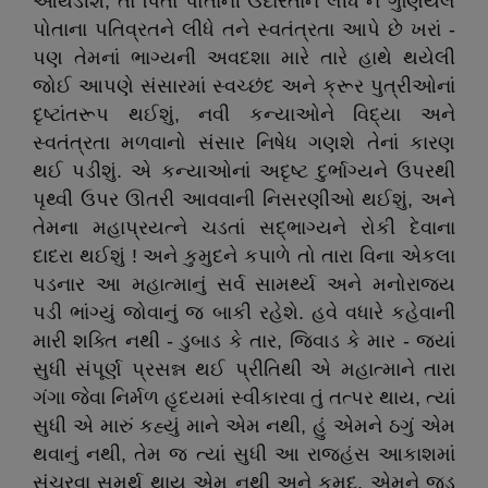
આથડીશ, તો પિતા પોતાની ઉદારતાને લીધે ને ગુણિયલ
પોતાના પતિવ્રતને લીધે તને સ્વતંત્રતા આપે છે ખરાં -
પણ તેમનાં ભાગ્યની અવદશા મારે તારે હાથે થયેલી
જોઈ આપણે સંસારમાં સ્વચ્છંદ અને ક્રૂર પુત્રીઓનાં
દૃષ્ટાંતરૂપ થઈશું, નવી કન્યાઓને વિદ્યા અને
સ્વતંત્રતા મળવાનો સંસાર નિષેધ ગણશે તેનાં કારણ
થઈ પડીશું. એ કન્યાઓનાં અદૃષ્ટ દુર્ભાગ્યને ઉપરથી
પૃથ્વી ઉપર ઊતરી આવવાની નિસરણીઓ થઈશું, અને
તેમના મહાપ્રયત્ને ચડતાં સદ્‌ભાગ્યને રોકી દેવાના
દાદરા થઈશું ! અને કુમુદને કપાળે તો તારા વિના એકલા
પડનાર આ મહાત્માનું સર્વ સામર્થ્ય અને મનોરાજય
પડી ભાંગ્યું જોવાનું જ બાકી રહેશે. હવે વધારે કહેવાની
મારી શક્તિ નથી - ડુબાડ કે તાર, જિવાડ કે માર - જ્યાં
સુધી સંપૂર્ણ પ્રસન્ન થઈ પ્રીતિથી એ મહાત્માને તારા
ગંગા જેવા નિર્મળ હૃદયમાં સ્વીકારવા તું તત્પર થાય, ત્યાં
સુધી એ મારું કહ્યું માને એમ નથી, હું એમને ઠગું એમ
થવાનું નથી, તેમ જ ત્યાં સુધી આ રાજહંસ આકાશમાં
સંચરવા સમર્થ થાય એમ નથી અને કુમુદ, એમને જડ