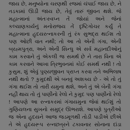
જાય છે, મનુષ્યોના ચરણથી રજમાં ચંપાઈ જાય છે, ને
તડકામાં ઊડી જાય છે, તેવું તારું જીવન થશે. જે
મહાત્માનાં અંતઃસ્વપ્ન તેં જોયાં અને જેનાં
કલ્યાણકાર્યનું મનોરાજ્ય તેં દૃષ્ટિગોચર કર્યું તે
મહાત્માના હૃદયરત્નાકરની તું રંક સુભદ્રા થઈશ તો
પણ ઓછી વાત નથી; તો આ તો એની ગંગા, એની
બ્રહ્મપુત્રા, અને એની સિન્ધુ એ સર્વ મહાનદીઓનું
કામ કરવાને તું એકલી જ સમર્થ છે ને તારા વિના એ
કામ કરવાને આખા ત્રિભુવનમાં કોઈ સમર્થ નથી ! તો
કુસુમ, શું એવું પુણ્યજીવન પ્રાપ્ત કરવા તને અભિલાષ
નથી થતો ? કુમુદથી એ બનવું અશક્ય છે - એ તો તું
ગંગા થઈશ તો તારી યમુના થશે, અને તું એ બેની ગંગા
નહીં થાય તો તું પાણીનો રેલો ને કુમુદ પણ પાણીનો રેલો
! આપણે આ રત્નાકરમાં ગંગાયમુના જેવાં થઈશું તો
ગુણિયલના સુખનો સમુદ્ર ઊભરાશે. આપણે પુત્રીઓ
જ એના હૃદયને આજ જડમૂળથી તોડી પાડીએ છીએ
તે એ હૃદયરૂપ રત્નછત્રને ટકાવનાર સોનાના દાંડા