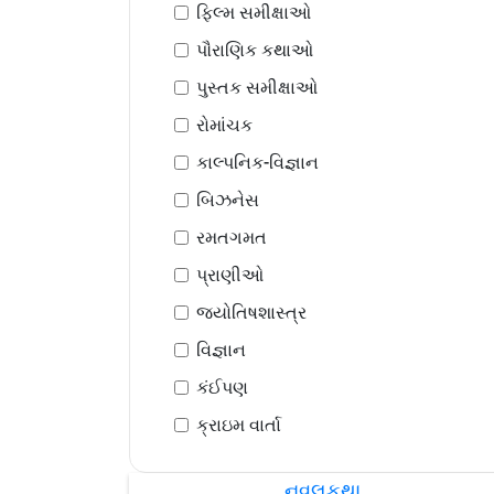
ફિલ્મ સમીક્ષાઓ
પૌરાણિક કથાઓ
પુસ્તક સમીક્ષાઓ
રોમાંચક
કાલ્પનિક-વિજ્ઞાન
બિઝનેસ
રમતગમત
પ્રાણીઓ
જ્યોતિષશાસ્ત્ર
વિજ્ઞાન
કંઈપણ
ક્રાઇમ વાર્તા
નવલકથા