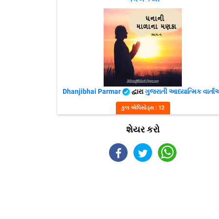
Dhanjibhai Parmar
દ્વારા
ગુજરાતી આધ્યાત્મિક વાર્ત
કુલ એપિસોડ્સ : 12
શેયર કરો