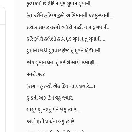
કુળાક્રમો છોડીદે ને મૂક ગુમાન ગુમાની,
હેત કરીને હરિ ભજીલે અભિમાનની કર કુરબાની.....
સંસાર સાગર તરવો અધરો નક્કી નાવ ડૂબવાની,
હરિ રૂપેલે હલેશો હાથ મૂક ગુમાન તું ગુમાની.....
ગુમાન છોડી ગુરૂ શરણેજા તું મુકને બેઈમાની,
છોડ ગુમાન ધના તું કરીલે સાચી કમાણી.....
મનકો ૧૨૩
(રાગ = હું હતો એક દિન બાળ જ્યારે.....)
હું હતી એક દિન વહુ જ્યારે,
સાસુપણું નડતું મને બહુ ત્યારે.....
કરતી હતી પ્રાર્થના બહુ ત્યારે,