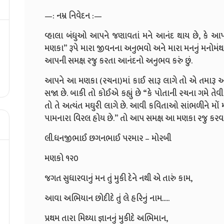
—: નમ્ર નિવેદન :—
વ્હાલા બંધુઓ આપને જણાવતાં મને આનંદ થાય છે, કે આપન
મણકા” રૂપે મારા જીવનના અનુભવો અને મારા મનનું મનોમં
આપની સમક્ષ રજુ કરતા આનંદનો અનુભવ કરું છું.
આપને આ મણકા (રચના)માં કાઈ સારૂ લાગે તો એ તમારૂ અને
સજા છે. બાકી તો કોઈએ કહ્યું છે “કે પોતાની રચના ગમે ત
તો તે અત્યંત મઘુરી લાગે છે. આવી કવિતાઓ સાંભળીને મોં 
પામનારા વિરલ હોય છે.” તો આપ સમક્ષ આ મણકા રજુ કરવાનુ
લી.ધનજીભાઈ છગનભાઈ પરમાર – મોરબી
મણકો ૧૨૦
જગત સુધારવાનું મન તું મુકી દેને નથી એ તારું કામ,
આવા અભિયાન છોદીદે તું લે હરિનું નામ.....
પ્રથમ તારા મિથ્યા જ્ઞાનનું મુકીદે અભિમાન,