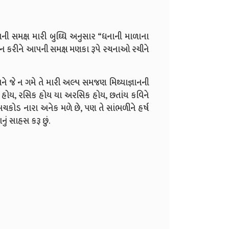
ી સમક્ષ મારી બુઘ્ઘિ અનુસાર “ધનાની માળાના
થન કરીને આપની સમક્ષ મણકા રૂપે રચનાઓ રચીને
 જે ન ગમે તે મારી અલ્પ સમજણ મિથ્યાજ્ઞાનની
ેવી હોય, રસિક હોય યા અરસિક હોય, છતાંય કવિને
મચકોડ નારા અનેક મળે છે, પણ તે સાંભળીને હર્ષ
ં સાહસ કરૂ છું.