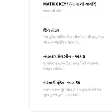
MATRIX KEY? (માયા ની ચાવી?)
લેખકની નોંધ---------------------------------------------
----...
શિવ તાંડવ
"આધુનિક ભૌતિકવિજ્ઞાનીઓ માટે શિવનું તાંડવ
એ સબ-એટોમિક મેટર (ક...
નવતરંગ મેગઝીન - અંક 5
૧. મોઢેરાનું સૂર્યમંદિર : સંસ્કૃતિની અમૂલ્ય
ધરોહર :-​મોઢેરા...
સરકારી પ્રેમ - ભાગ 56
નવનીત સમજી જાય છે કે મહેચ્છા તેની પર
ખુબ ગુસ્સે હતી. પણ નવની...