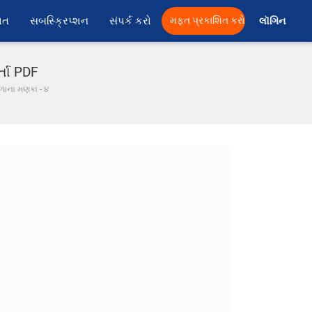
ાત
સબસ્ક્રિપ્શન
સંપર્ક કરો
મફત પ્રકાશિત કરો
લૉગિન 
્તા PDF
ળાના મણકા - ૪