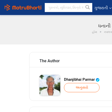
ગુજરાતી
ધનાની 
હોમ
નવલ
The Author
Dhanjibhai Parmar
અનુસરો