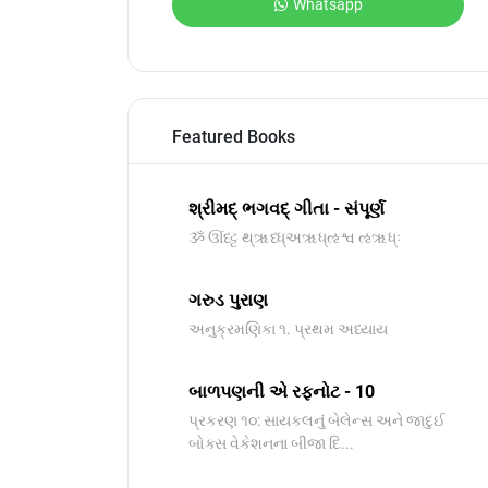
Whatsapp
Featured Books
શ્રીમદ્ ભગવદ્ ગીતા - સંપૂર્ણ
ૐ ઊંધ્ટ્ટ થ્ૠધ્ધ્અૠધ્ઌશ્વ ઌૠધ્ઃ
ગરુડ પુરાણ
અનુક્રમણિકા ૧. પ્રથમ અધ્યાય
બાળપણની એ રફનોટ - 10
પ્રકરણ ૧૦: સાયકલનું બેલેન્સ અને જાદુઈ
બોક્સ વેકેશનના બીજા દિ...