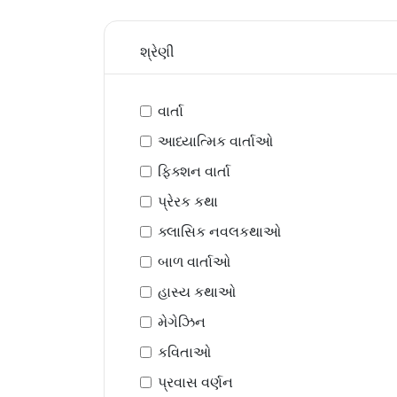
શ્રેણી
વાર્તા
આધ્યાત્મિક વાર્તાઓ
ફિક્શન વાર્તા
પ્રેરક કથા
ક્લાસિક નવલકથાઓ
બાળ વાર્તાઓ
હાસ્ય કથાઓ
મેગેઝિન
કવિતાઓ
પ્રવાસ વર્ણન