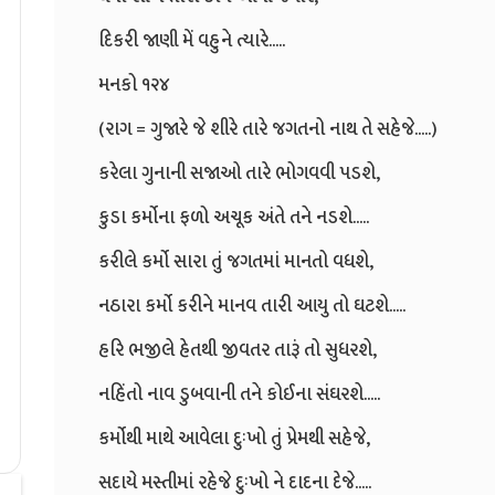
દિકરી જાણી મેં વહુને ત્યારે.....
મનકો ૧૨૪
(રાગ = ગુજારે જે શીરે તારે જગતનો નાથ તે સહેજે.....)
કરેલા ગુનાની સજાઓ તારે ભોગવવી પડશે,
કુડા કર્મોના ફળો અચૂક અંતે તને નડશે.....
કરીલે કર્મો સારા તું જગતમાં માનતો વધશે,
નઠારા કર્મો કરીને માનવ તારી આયુ તો ઘટશે.....
હરિ ભજીલે હેતથી જીવતર તારૂં તો સુધરશે,
નહિંતો નાવ ડુબવાની તને કોઈના સંઘરશે.....
કર્મોથી માથે આવેલા દુઃખો તું પ્રેમથી સહેજે,
સદાયે મસ્તીમાં રહેજે દુઃખો ને દાદના દેજે.....