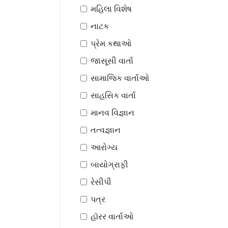
મહિલા વિશેષ
નાટક
પ્રેમ કથાઓ
જાસૂસી વાર્તા
સામાજિક વાર્તાઓ
સાહસિક વાર્તા
માનવ વિજ્ઞાન
તત્વજ્ઞાન
આરોગ્ય
બાયોગ્રાફી
રેસીપી
પત્ર
હૉરર વાર્તાઓ