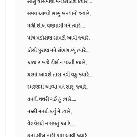
સાસુ ત્રાસમાંથી મને છોડીશ ક્યારે.....
સમય આવ્યો સાસુ બનવાનો જ્યારે,
મળી શીખ વણમાગી મને ત્યારે.....
પાંચ પડોશણ સામટી આવી જ્યારે,
ડોસી પુરાણ મને સંભળાવ્યું ત્યારે.....
કડ્ય રાખજે ઢીલીન પડતી ક્યારે,
ઘરમાં આવશે તારા નવી વહુ જ્યારે.....
સ્મરણમાં આવ્યા મને સાસુ જ્યારે,
તનથી થથરી ગઈ હું ત્યારે.....
નક્કી મનથી કર્યું મેં ત્યારે,
વેર વેરથી ન સમતું ક્યારે.....
ધના શીખ તારી કામ આવી જ્યારે,