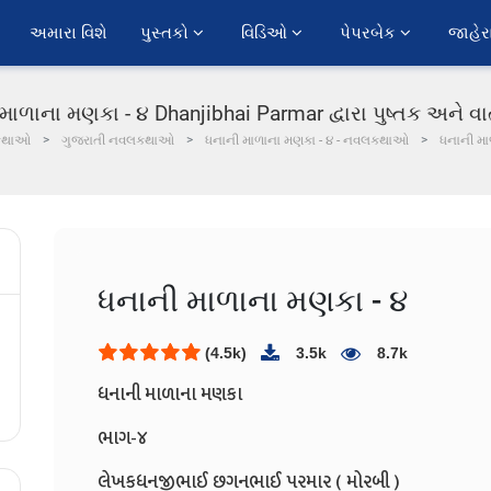
અમારા વિશે
પુસ્તકો 
વિડિઓ 
પેપરબેક 
જાહેર
માળાના મણકા - ૪ Dhanjibhai Parmar દ્વારા પુષ્તક અને વાર
કથાઓ
ગુજરાતી નવલકથાઓ
ધનાની માળાના મણકા - ૪ - નવલકથાઓ
ધનાની મા
ધનાની માળાના મણકા - ૪
(4.5k)
3.5k
8.7k
ધનાની માળાના મણકા
ભાગ-૪
લેખકધનજીભાઈ છગનભાઈ પરમાર ( મોરબી )