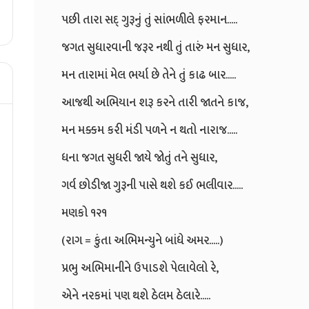
પછી તારા સદ્ ગુરૂનું તું સાંભળીલે ફરમાન.....
જગત સુધારવાની જરૂર નથી તું તારું મન સુધાર,
મન તારામાં મેલ ભર્યા છે તેને તું કાઢ બાર.....
આજથી અભિયાન શરૂ કરને તારી જાતને કાજ,
મન મક્કમ કરી મંડી પળને ન થતો નારાજ.....
ધના જગત સુધરી જાયે જોતું તને સુધાર,
ગર્વ છોડીજા ગુરૂની પાસે થશે કઈ ભલીવાર.....
મણકો ૧૨૧
(રાગ = કુંતા અભિમન્યુને બાંધે અમર.....)
પ્રભુ અભિમાનીને ઉપાડશે પેલાવેલો રે,
એને નરકમાં પણ થશે ઠેલમ ઠેલારે.....