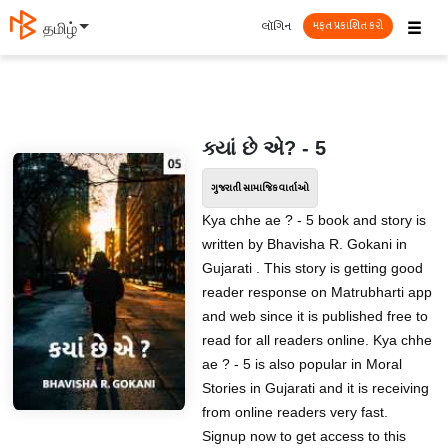
☰
લૉગિન
தமிழ்
મફત પ્રકાશિત કરો
ક્યાં છે એ? - 5
ગુજરાતી સામાજિક વાર્તાઓ
Kya chhe ae ? - 5 book and story is
written by Bhavisha R. Gokani in
Gujarati . This story is getting good
reader response on Matrubharti app
and web since it is published free to
read for all readers online. Kya chhe
ae ? - 5 is also popular in Moral
Stories in Gujarati and it is receiving
from online readers very fast.
Signup now to get access to this