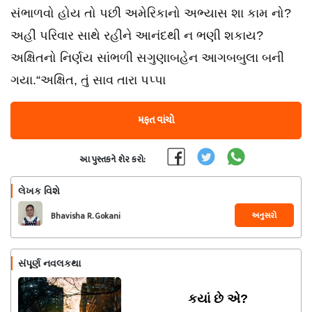
સંભાળવો હોય તો પછી અમેરિકાનો અભ્યાસ શા કામ નો?
અહીં પરિવાર સાથે રહીને આનંદથી ન ભણી શકાય?
અક્ષિતનો નિર્ણય સાંભળી સગુણાબહેન આગબબુલા બની
ગયા.“અક્ષિત, તું સાવ તારા પપ્પા
મફત વાંચો
આ પુસ્તકને શેર કરો:
લેખક વિશે
અનુસરો
Bhavisha R. Gokani
સંપૂર્ણ નવલકથા
કયાં છે એ?