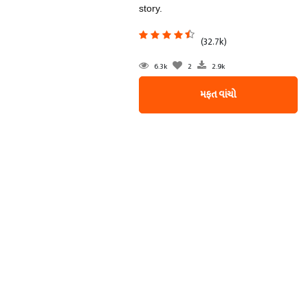
story.
(32.7k)
6.3k
2
2.9k
મફત વાંચો