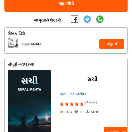
મફત વાંચો
આ પુસ્તકને શેર કરો:
લેખક વિશે
અનુસરો
Rupal Mehta
સંપૂર્ણ નવલકથા
સચી
દ્વારા Rupal Mehta
(456.2k)
71.6k
30
34.9k