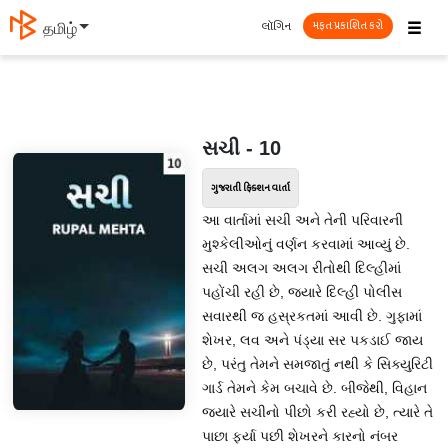
☰
લૉગિન
தமிழ்
મફત પ્રકાશિત કરો
સચી - 10
ગુજરાતી ફિક્શન વાર્તા
આ વાર્તામાં સચી અને તેની પરિવારની
મુશ્કેલીઓનું વર્ણન કરવામાં આવ્યું છે.
સચી અલગ અલગ રીતોથી દિલ્હીમાં
પહોંચી રહી છે, જ્યારે દિલ્હી પોલીસ
સવારથી જ હસ્રકતમાં આવી છે. ગુફામાં
શેખર, લવ અને પંડ્યા સર પકડાઈ જાય
છે, પરંતુ તેમને સમજાતું નથી કે સિક્યુરિટી
ગાર્ડ તેમને કેમ બચાવે છે. બીજેથી, વિહાન
જ્યારે સચીનો પીછો કરી રહ્યો છે, ત્યારે તે
પાછા ફર્યા પછી શેખરને કારનો નંબર