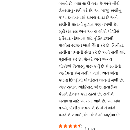
બતાવે છે. બધા થાકી ગયા છે અને નીચે
ઉતરવાનું નક્કી કરે છે. આ બાજુ, સચીનું
પપ્પા દવાખાનામાં દાખલ થાય છે અને
સચીની માતાની હાલત પણ નબળી છે.
શ્રીકાંત સર અને અન્ય લોકો પોલીસે
ફરિયાદ નોંધાવવા માટે હોસ્પિટલથી
પોલીસ સ્ટેશન જતાં ચિંતા કરે છે. નિનીયા
સચીના પપ્પાની સેવા કરે છે અને સચી માટે
પ્રાર્થના કરે છે. શેખરે અને અન્ય
લોકોએ વિચારવું શરૂ કર્યું છે કે સચીનો
અતોપતો કેમ નથી મળતો, અને જેના
કારણે દિલ્હીની પોલીસને બાતમી મળી છે.
એક યુવાન ઓફિસર, જે દાણચોરીના
કેસને હેન્ડલ કરી રહ્યો છે, સચીને
બચાવવા માટે આગળ આવે છે. આ બધા
વચ્ચે, પોલીસ શપથ લે છે કે તેઓને
પકડીને લાવશે, કેમ કે તેઓ બાહોશ છે.
(31.3k)