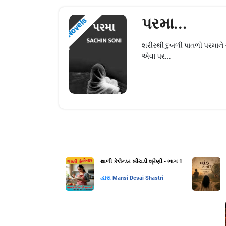
પરમા...
Novels
શરીરથી દુબળી પાતળી પરમાને એ
એવા પર...
થાળી કેલેન્ડર ખીચડી શ્રેણી - ભાગ 1
દ્વારા
Mansi Desai Shastri