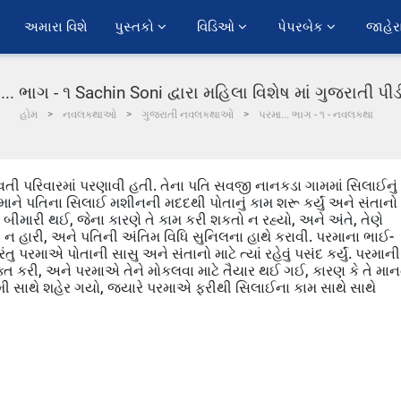
અમારા વિશે
પુસ્તકો 
વિડિઓ 
પેપરબેક 
જાહેર
... ભાગ - ૧ Sachin Soni દ્વારા મહિલા વિશેષ માં ગુજરાતી પ
હોમ
નવલકથાઓ
ગુજરાતી નવલકથાઓ
પરમા... ભાગ - ૧ - નવલકથા
તી પરિવારમાં પરણાવી હતી. તેના પતિ સવજી નાનકડા ગામમાં સિલાઈનું
માને પતિના સિલાઈ મશીનની મદદથી પોતાનું કામ શરૂ કર્યું અને સંતાનો
ીમારી થઈ, જેના કારણે તે કામ કરી શકતો ન રહ્યો, અને અંતે, તેણે
 ન હારી, અને પતિની અંતિમ વિધિ સુનિલના હાથે કરાવી. પરમાના ભાઈ-
રમાએ પોતાની સાસુ અને સંતાનો માટે ત્યાં રહેવું પસંદ કર્યું. પરમાની
ત કરી, અને પરમાએ તેને મોકલવા માટે તૈયાર થઈ ગઈ, કારણ કે તે મા
મામી સાથે શહેર ગયો, જ્યારે પરમાએ ફરીથી સિલાઈના કામ સાથે સાથે