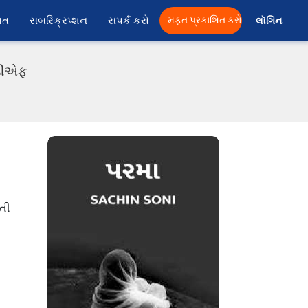
ાત
સબસ્ક્રિપ્શન
સંપર્ક કરો
મફત પ્રકાશિત કરો
લૉગિન 
ીડીએફ
નતી