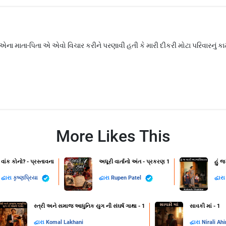
ના માતા-પિતા એ એવો વિચાર કરીને પરણાવી હતી કે મારી દીકરી મોટા પરિવારનું ક
More Likes This
વાંક કોનો? - પ્રસ્તાવના
અધૂરી વાર્તાનો અંત - પ્રકરણ 1
હું જ
દ્વારા
કૃષ્ણપ્રિયા
દ્વારા
Rupen Patel
દ્વાર
સ્ત્રી અને સમાજ આધુનિક યુગ ની સંઘર્ષ ગાથા - 1
સાવકી માં - 1
દ્વારા
Komal Lakhani
દ્વારા
Nirali Ahi