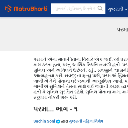
ગુજરાતી
પરમા
પરમાને એના માતા-પિતાના વિચારે એક જ દીકરો ધરાવ
કામ કરતા હતા, પરંતુ આર્થિક સ્થિતિ નબળી હતી. પર
સુનિલ અને અનિલને ઉછેરતી રહી. સવજીને શ્વાસની બ
આત્મહત્યા કરી. સવજીના મૃત્યુ પછી, પરમાએ હિંમત
ભાભીએ તેને પોતાના ઘરે જવાની આજીવિકા આપી, પરંતુ પ
ભાભીએ સુનિલને તેમના સાથે લઈ જવાની ઇચ્છા વ્યક્
હતી કે સુનિલ સુરક્ષિત રહેશે. સુનિલ પોતાના મામા-
સ્કૂલમાં નોકરી શરૂ કરી.
પરમા... ભાગ - ૧
Sachin Soni
દ્વારા
ગુજરાતી મહિલા વિશેષ