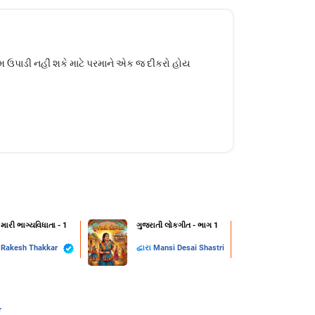
ામ ઉપાડી નહીં શકે માટે પરમાને એક જ દીકરો હોય
 મારી ભાગ્યવિધાતા - 1
ગુજરાતી લોકગીત - ભાગ 1
ા
Rakesh Thakkar
દ્વારા
Mansi Desai Shastri
r