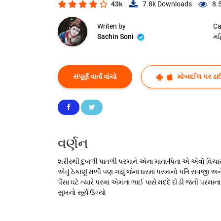
43k
7.8k
Downloads
8.
Writen by
Ca
Sachin Soni
મહ
સંપૂર્ણ વાર્તા વાંચો
મોબાઈલ પર ડા
વર્ણન
શરીરથી દુબળી પાતળી પરમાને એના માતા-પિતા એ એવો વિચાર ક
એવું ઠેકાણું મળી પણ ગયું જેનાં ઘરમાં પરમાનો પતિ સવજી
પૈસા ઘટે ત્યારે પરમા એમના ભાઈ પાસે મદદે દોડી જતી પરમા
સુખનો સૂર્ય ઉગ્યો