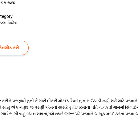
5k
Views
tegory
િલા વિશેષ
ઉનલોડ કરો
રીને પરણાવી હતી કે મારી દીકરી મોટા પરિવારનું કામ ઉપાડી નહીં શકે માટે પરમ
 અને સાસુ એક નણંદ જે પરણી એમનાં સાસરે હતી.પરમાનો પતિ નાનકડાં ગામમાં સિલા
ના ભાઈ ભાભી બહું ધ્યાન રાખતાં,ગમે ત્યારે જરૂર પડે પરમાને અચૂક મદદ કરતાં.