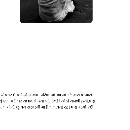
ાને એક જ દીકરો હોય એવા પરિવારમાં આપવી છે,અને પરમાને
ઈનું કામ કરી ઘર ચલાવતો હતો પરિસ્થિતિ થોડી નબળી હતી,પણ
પરમા આમ એનો જીવન સંસારની ગાડી ચલાવતી રહી પણ ઘરમાં કદી