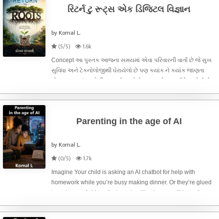
રિટર્ન ટુ રૂટ્સ એક ડિજિટલ વિજ્ઞાન
by Komal L.
(5/5)
1.6k
Concept આ પુસ્તક આજના સમયમાં એવા પરિવારની વાર્તા છે જે સુખ
સુવિધા અને ટેકનોલોજીથી ઘેરાયેલો છે પણ ક્યાંક ને ક્યાંક જાણતા
પોતાના મૂળ સંસ્કારોથી દૂર જઈ રહ્યો છે પુસ્તકનો મુખ્ય ઉદ્દેશ એ છે કે
ટેકનોલોજી આપણો હાથ બની શકે પણ આપણું હૃદય તો આપણા
સંસ્કારો જ હોવા જો
Parenting in the age of AI
by Komal L.
(0/5)
1.7k
Imagine Your child is asking an AI chatbot for help with
homework while you’re busy making dinner. Or they’re glued
to a stream of videos that an algorithm knows will keep them
watching longer than you ever could. AI is already deeply
woven into everyday