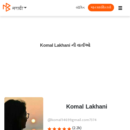
☰
લૉગિન
मराठी
મફત પ્રકાશિત કરો
Komal Lakhani ની વાર્તાઓ
Komal Lakhani
@komal14699gmail.com7374
(2.2k)