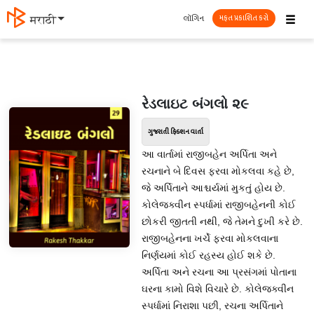
☰
લૉગિન
मराठी
મફત પ્રકાશિત કરો
રેડલાઇટ બંગલો ૨૯
ગુજરાતી ફિક્શન વાર્તા
આ વાર્તામાં રાજીબહેન અર્પિતા અને
રચનાને બે દિવસ ફરવા મોકલવા કહે છે,
જે અર્પિતાને આશ્ચર્યમાં મુકતું હોય છે.
કોલેજક્વીન સ્પર્ધામાં રાજીબહેનની કોઈ
છોકરી જીતતી નથી, જે તેમને દુખી કરે છે.
રાજીબહેનના ખર્ચે ફરવા મોકલવાના
નિર્ણયમાં કોઈ રહસ્ય હોઈ શકે છે.
અર્પિતા અને રચના આ પ્રસંગમાં પોતાના
ઘરના કામો વિશે વિચારે છે. કોલેજક્વીન
સ્પર્ધામાં નિરાશા પછી, રચના અર્પિતાને