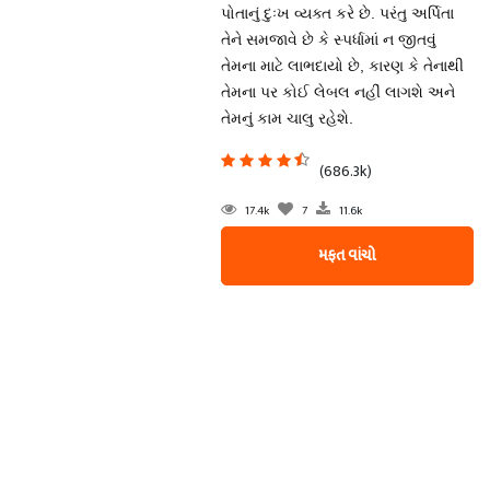
પોતાનું દુઃખ વ્યક્ત કરે છે. પરંતુ અર્પિતા
તેને સમજાવે છે કે સ્પર્ધામાં ન જીતવું
તેમના માટે લાભદાયો છે, કારણ કે તેનાથી
તેમના પર કોઈ લેબલ નહીં લાગશે અને
તેમનું કામ ચાલુ રહેશે.
(686.3k)
17.4k
7
11.6k
મફત વાંચો