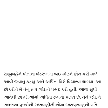
રાજીબહેને પોતાના બેડરૂમમાં જઇ કોઇને ફોન કરી કાલે
આવી જવાનું કહ્યું અને અર્પિતા વિશે વિચારવા લાગ્યા. આ
છોકરીને મેં તેનું રૂપ જોઇને પસંદ કરી હતી. આજ સુધી
આવેલી છોકરીઓમાં અર્પિતા રૂપનો કટકો છે. તેને જોઇને
ભલભલા પુરુષોની રક્તવાહીનીઓમાં રક્તપ્રવાહની ગતિ