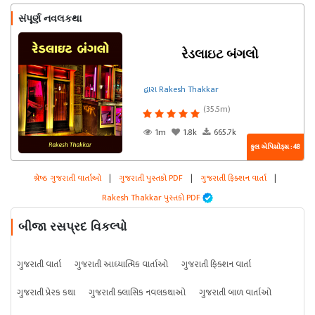
સંપૂર્ણ નવલકથા
રેડલાઇટ બંગલો
દ્વારા Rakesh Thakkar
(35.5m)
1m
1.8k
665.7k
કુલ એપિસોડ્સ : 48
શ્રેષ્ઠ ગુજરાતી વાર્તાઓ
|
ગુજરાતી પુસ્તકો PDF
|
ગુજરાતી ફિક્શન વાર્તા
|
Rakesh Thakkar પુસ્તકો PDF
બીજા રસપ્રદ વિકલ્પો
ગુજરાતી વાર્તા
ગુજરાતી આધ્યાત્મિક વાર્તાઓ
ગુજરાતી ફિક્શન વાર્તા
ગુજરાતી પ્રેરક કથા
ગુજરાતી ક્લાસિક નવલકથાઓ
ગુજરાતી બાળ વાર્તાઓ