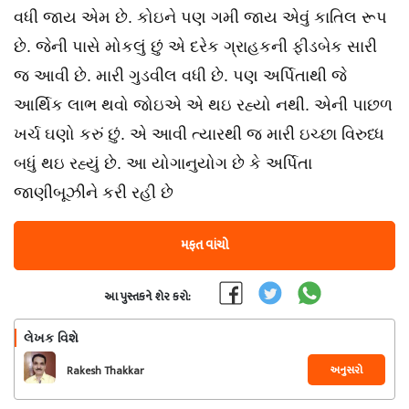
વધી જાય એમ છે. કોઇને પણ ગમી જાય એવું કાતિલ રૂપ
છે. જેની પાસે મોકલું છું એ દરેક ગ્રાહકની ફીડબેક સારી
જ આવી છે. મારી ગુડવીલ વધી છે. પણ અર્પિતાથી જે
આર્થિક લાભ થવો જોઇએ એ થઇ રહ્યો નથી. એની પાછળ
ખર્ચ ઘણો કરું છું. એ આવી ત્યારથી જ મારી ઇચ્છા વિરુધ્ધ
બધું થઇ રહ્યું છે. આ યોગાનુયોગ છે કે અર્પિતા
જાણીબૂઝીને કરી રહી છે
મફત વાંચો
આ પુસ્તકને શેર કરો:
લેખક વિશે
અનુસરો
Rakesh Thakkar