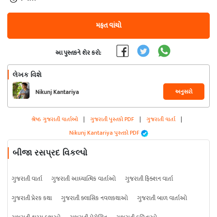
મફત વાંચો
આ પુસ્તકને શેર કરો:
લેખક વિશે
અનુસરો
Nikunj Kantariya
શ્રેષ્ઠ ગુજરાતી વાર્તાઓ
|
ગુજરાતી પુસ્તકો PDF
|
ગુજરાતી વાર્તા
|
Nikunj Kantariya પુસ્તકો PDF
બીજા રસપ્રદ વિકલ્પો
ગુજરાતી વાર્તા
ગુજરાતી આધ્યાત્મિક વાર્તાઓ
ગુજરાતી ફિક્શન વાર્તા
ગુજરાતી પ્રેરક કથા
ગુજરાતી ક્લાસિક નવલકથાઓ
ગુજરાતી બાળ વાર્તાઓ