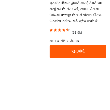
ગ્રાન્ટેડ શિક્ષક હોવાને કારણે તેમને આ
કરવું પડે છે. તેમ છતાં, રક્ષાબા પોતાના
ધ્યેયમાં મજબૂત છે અને પોતાના દીકરા-
દીકરીના ભવિષ્ય માટે શ્રેષ્ઠ ઇચ્છે છે.
(68.9k)
7.4k
4
2.1k
મફત વાંચો