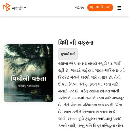
☰
લૉગિન
मराठी
મફત પ્રકાશિત કરો
વિધી ની વક્રતા
ગુજરાતી વાર્તા
રક્ષાબા એક રાતના સમયે સ્કૂટી પર જઈ
રહી છે, જ્યારે શહેરમાં ભારત-પાકિસ્તાનની
ક્રિકેટ મેચને કારણે ભારે તણાવ છે. તેની
દીકરી નિશ્વા તેને ટ્યુશન પર જવા માટે
મનાઈ કરે છે, પરંતુ રક્ષાબા છોકરાઓની
પરીક્ષાને ધ્યાનમાં રાખીને જવા માટે મજબૂર
છે. તેને પોતાના પરિવારના ભવિષ્યની ચિંતા
છે, ખાસ કરીને નિશ્વાના લગ્નના ખર્ચ
અંગે. રક્ષાબા હવે ટ્યુશન આપવાનું પસંદ
કરતી નથી, પરંતુ પતિ વિક્રમસિંહના નોન-