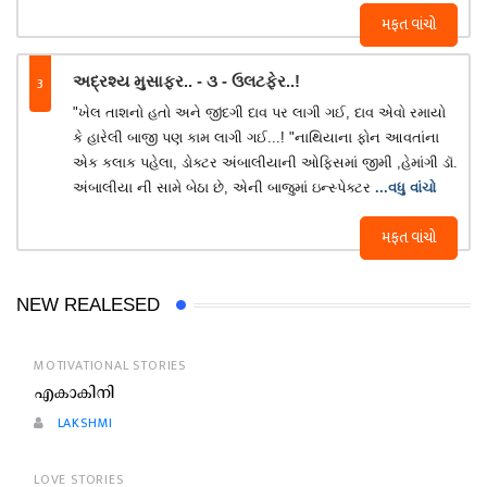
મફત વાંચો
3
અદ્રશ્ય મુસાફર.. - ૩ - ઉલટફેર..!
"ખેલ તાશનો હતો અને જીંદગી દાવ પર લાગી ગઈ, દાવ એવો રમાયો
કે હારેલી બાજી પણ કામ લાગી ગઈ...! "નાથિયાના ફોન આવતાંના
એક કલાક પહેલા, ડોક્ટર અંબાલીયાની ઓફિસમાં જીમી ,હેમાંગી ડૉ.
અંબાલીયા ની સામે બેઠા છે, એની બાજુમાં ઇન્સ્પેક્ટર
...વધુ વાંચો
મફત વાંચો
NEW REALESED
MOTIVATIONAL STORIES
എകാകിനി
LAKSHMI
LOVE STORIES