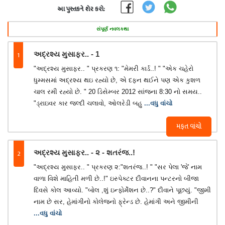
આ પુસ્તકને શેર કરો:
સંપૂર્ણ નવલકથા
1
અદ્રશ્ય મુસાફર.. - 1
"અદ્રશ્ય મુસાફર.. " પ્રકરણ ૧: "મેમરી કાર્ડ..! " "એક ચહેરો
ધુમ્મસમાં અદ્રશ્ય થઇ રહ્યો છે, એ દફન થઈને પણ એક કુશળ
ચાલ રમી રહ્યો છે. " 20 ડિસેમ્બર 2012 સાંજના 8:30 નો સમય..
"ડ્રાઇવર કાર જલ્દી ચલાવો, ઓલરેડી બહુ
...વધુ વાંચો
મફત વાંચો
2
અદ્રશ્ય મુસાફર.. - ૨ - શતરંજ..!
"અદ્રશ્ય મુસાફર.. " પ્રકરણ ૨:"શતરંજ..! " "સર પેલા 'જે' નામ
વાળા વિશે માહિતી મળી છે..!" ઇસ્પેક્ટર દીવાનના પન્ટરનો બીજા
દિવસે કોલ આવ્યો. "બોલ ,શું ઇન્ફોર્મેશન છે..?" દીવાને પૂછયું. "જીમી
નામ છે સર, હેમાંગીનો કોલેજનો ફ્રેન્ડ છે. હેમાંગી અને જીમીની
...વધુ વાંચો