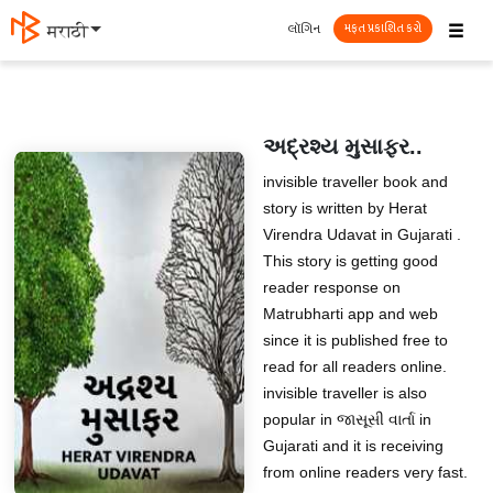
☰
લૉગિન
मराठी
મફત પ્રકાશિત કરો
અદ્રશ્ય મુસાફર..
invisible traveller book and
story is written by Herat
Virendra Udavat in Gujarati .
This story is getting good
reader response on
Matrubharti app and web
since it is published free to
read for all readers online.
invisible traveller is also
popular in જાસૂસી વાર્તા in
Gujarati and it is receiving
from online readers very fast.