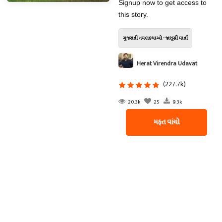
Signup now to get access to
this story.
ગુજરાતી નવલકથાઓ - જાસૂસી વાર્તા
Herat Virendra Udavat
(227.7k)
20.3k
25
9.3k
મફત વાંચો