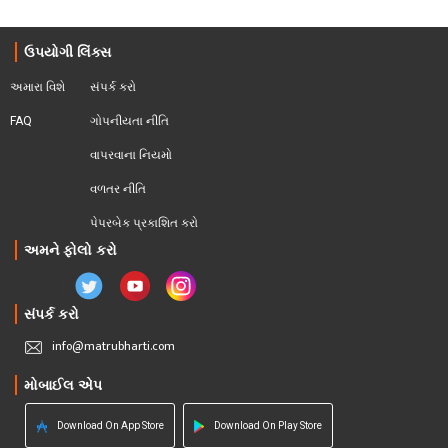
ઉપયોગી લિંક્સ
અમારા વિશે
સંપર્ક કરો
FAQ
ગોપનીયતા નીતિ
વાપરવાના નિયમો 
વળતર નીતિ
પેપરબેક પ્રકાશિત કરો
અમને ફોલો કરો
સંપર્ક કરો
info@matrubharti.com
મોબાઈલ એપ
Download On App Store
Download On Play Store