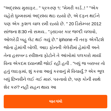
"અદ્રશ્ય મુસાફર.. " પ્રકરણ ૧: "મેમરી કાર્ડ..! " "એક
ચહેરો ધુમ્મસમાં અદ્રશ્ય થઇ રહ્યો છે, એ દફન થઈને
પણ એક કુશળ ચાલ રમી રહ્યો છે. " 20 ડિસેમ્બર 2012
સાંજના 8:30 નો સમય.. "ડ્રાઇવર કાર જલ્દી ચલાવો,
ઓલરેડી બહુ લેટ થઈ ગયું છે." iphone ની તરફ એકીટશે
જોતા હેમાંગી બોલી. આઇ ફોનની ગેલેરીમાં હેમાંગી અને
તેના હસબન્ડ રવીશના ફોટોને તે આંખોમાં પલકારો માર્યા
વિના એકદમ ધ્યાનથી જોઈ રહી હતી . "બધું જ બરાબર તો
હતું લાઇફમાં, શું કરવા આવું કરવાનું મેં વિચાર્યું.? એક ભૂલ
બધું છિનવીને લઈ ગઈ મારું. પસ્તાવો છે, પણ કોની સાથે
શેર કરું? નહીં સહન થાય આ
મફત વાંચો