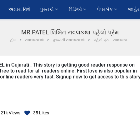
અમારા વિશે
પુસ્તકો 
વિડિઓ 
પેપરબેક 
જાહેર
MR.PATEL લિખિત નવલકથા પહેલો પ્રેમ
હોમ
નવલકથાઓ
ગુજરાતી નવલકથાઓ
પહેલો પ્રેમ - નવલકથા
EL in Gujarati . This story is getting good reader response on
ee to read for all readers online. First love is also popular in
 online readers very fast. Signup now to get access to this story
21k
Views
35
Likes