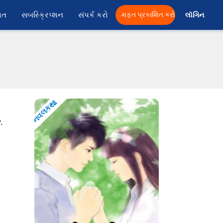
ાત
સબસ્ક્રિપ્શન
સંપર્ક કરો
મફત પ્રકાશિત કરો
લૉગિન 
નવલકથા
.