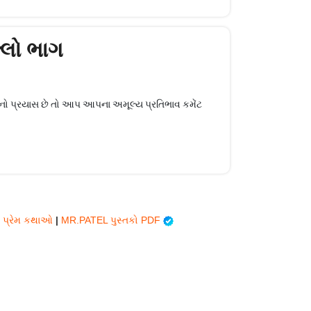
લ્લો ભાગ
ાનો પ્રયાસ છે તો આપ આપના અમૂલ્ય પ્રતિભાવ કમેંટ
ી પ્રેમ કથાઓ
|
MR.PATEL પુસ્તકો PDF