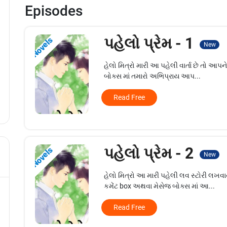
Episodes
પહેલો પ્રેમ - 1
Novels
New
હેલો મિત્રો મારી આ પહેલી વાર્તા છે તો આપન
બોક્સ માં તમારો અભિપ્રાય આપ...
Read Free
પહેલો પ્રેમ - 2
Novels
New
હેલો મિત્રો આ મારી પહેલી લવ સ્ટોરી લખવા
કમેંટ box અથવા મેસેજ બોક્સ માં આ...
Read Free