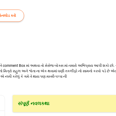
ઉનલોડ કરો
ગી તે comment Box માં અથવા તો મેસેજ બોક્સ માં તમારો અભિપ્રાય આપી શકો છો. રાહુ
 તો મિત્રો રાહુલ અને શ્વેતા ના એક થવામાં ઘણી તકલીફો નો સામનો કરવો પડે છે એનુ
એ નક્કી કરેલું કે ગમે તે થાય પણ મમ્મી-પપ્પા ની
સંપૂર્ણ નવલકથા