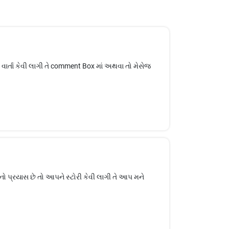
ે વાર્તા કેવી લાગી તે comment Box માં અથવા તો મેસેજ
નો પ્રયાસ છે તો આપને સ્ટોરી કેવી લાગી તે આપ મને