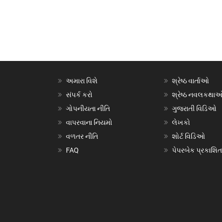
અમારા વિશે
શ્રેષ્ઠ વાર્તાઓ
સંપર્ક કરો
શ્રેષ્ઠ નવલકથા
ગોપનીયતા નીતિ
ગુજરાતી વિડિઓ
વાપરવાના નિયમો
લેખકો
વળતર નીતિ
શોર્ટ વિડિઓ
FAQ
પેપરબેક પ્રકાશિત