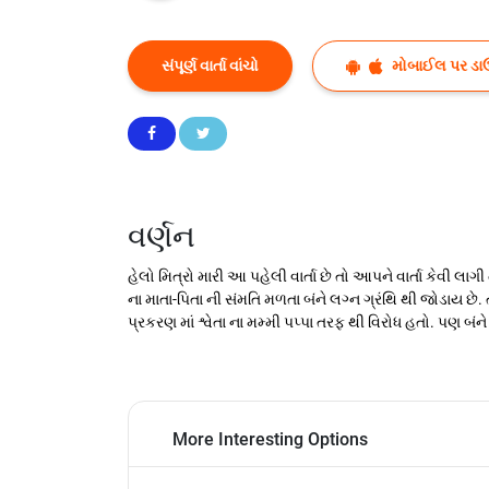
સંપૂર્ણ વાર્તા વાંચો
મોબાઈલ પર ડા
વર્ણન
હેલો મિત્રો મારી આ પહેલી વાર્તા છે તો આપને વાર્તા કેવી લા
ના માતા-પિતા ની સંમતિ મળતા બંને લગ્ન ગ્રંથિ થી જોડાય છે.
પ્રકરણ માં શ્વેતા ના મમ્મી પપ્પા તરફ થી વિરોધ હતો. પણ બંને 
More Interesting Options