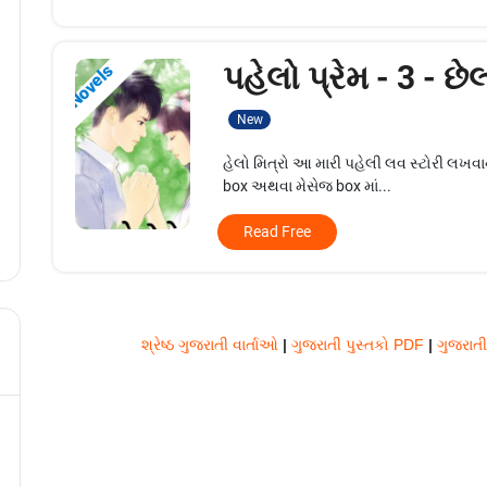
પહેલો પ્રેમ - 3 - છે
Novels
New
હેલો મિત્રો આ મારી પહેલી લવ સ્ટોરી લખવ
box અથવા મેસેજ box માં...
Read Free
શ્રેષ્ઠ ગુજરાતી વાર્તાઓ
|
ગુજરાતી પુસ્તકો PDF
|
ગુજરાત