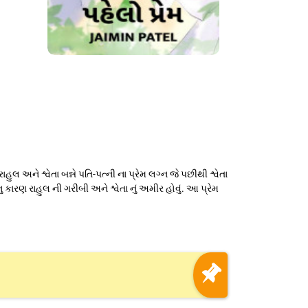
લ અને શ્વેતા બન્ને પતિ-પત્ની ના પ્રેમ લગ્ન જે પછીથી શ્વેતા
 કારણ રાહુલ ની ગરીબી અને શ્વેતા નું અમીર હોવું. આ પ્રેમ