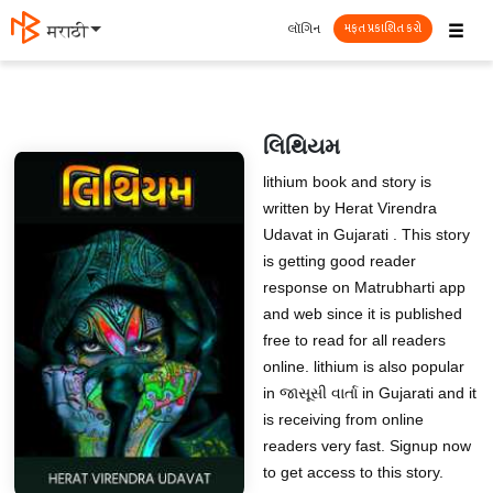
☰
લૉગિન
मराठी
મફત પ્રકાશિત કરો
લિથિયમ
lithium book and story is
written by Herat Virendra
Udavat in Gujarati . This story
is getting good reader
response on Matrubharti app
and web since it is published
free to read for all readers
online. lithium is also popular
in જાસૂસી વાર્તા in Gujarati and it
is receiving from online
readers very fast. Signup now
to get access to this story.