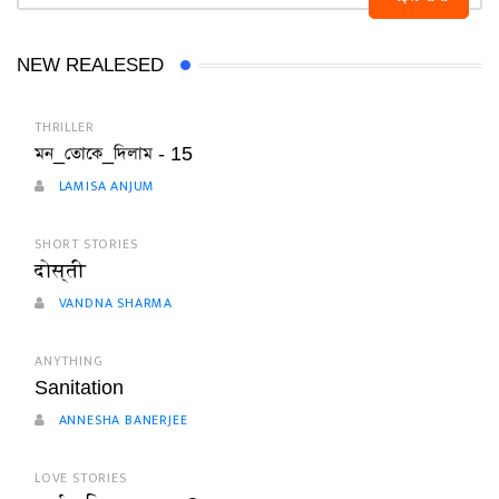
NEW REALESED
THRILLER
মন_তোকে_দিলাম - 15
LAMISA ANJUM
SHORT STORIES
दोस्ती
VANDNA SHARMA
ANYTHING
Sanitation
ANNESHA BANERJEE
LOVE STORIES