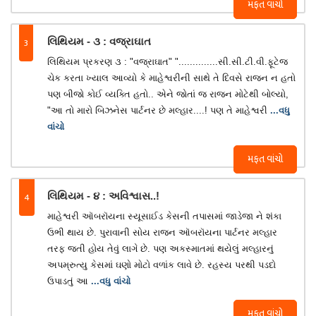
મફત વાંચો
3
લિથિયમ - ૩ : વજ્રાઘાત
લિથિયમ પ્રકરણ ૩ : "વજ્રાઘાત" "..............સી.સી.ટી.વી.ફૂટેજ
ચેક કરતા ખ્યાલ આવ્યો કે માહેશ્વરીની સાથે તે દિવસે રાજન ન હતો
પણ બીજો કોઈ વ્યક્તિ હતો.. એને જોતાં જ રાજન મોટેથી બોલ્યો,
"આ તો મારો બિઝનેસ પાર્ટનર છે મલ્હાર....! પણ તે માહેશ્વરી
...વધુ
વાંચો
મફત વાંચો
4
લિથિયમ - ૪ : અવિશ્વાસ..!
માહેશ્વરી ઑબરૉયના સ્યૂસાઈડ કેસની તપાસમાં જાડેજા ને શંકા
ઉભી થાય છે. પુરાવાની સોય રાજન ઑબરૉયના પાર્ટનર મલ્હાર
તરફ જતી હોય તેવું લાગે છે. પણ અકસ્માતમાં થયેલું મલ્હારનું
અપમ્રુત્યુ કેસમાં ઘણો મોટો વળાંક લાવે છે. રહસ્ય પરથી પડદો
ઉપાડતું આ
...વધુ વાંચો
મફત વાંચો