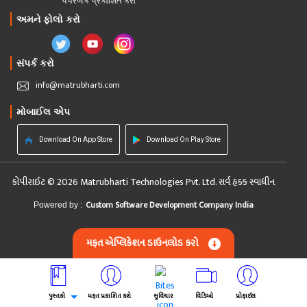
પેપરબેક પ્રકાશિત કરો
અમને ફોલો કરો
સંપર્ક કરો
info@matrubharti.com
મોબાઈલ એપ
Download On App Store
Download On Play Store
કોપીરાઈટ © 2026 Matrubharti Technologies Pvt. Ltd. સર્વ હક્ક સ્વાધીન
Custom Software Development Company India
Powered by :
મફત એપ્લિકેશન ડાઉનલોડ કરો
પુસ્તકો
મફત પ્રકાશિત કરો
સુવિચાર
વિડિઓ
પ્રોફાઈલ