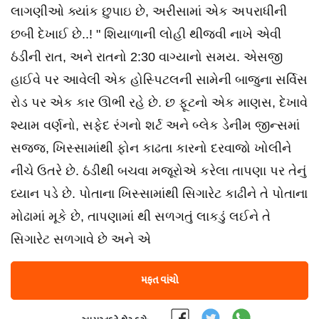
લાગણીઓ ક્યાંક છુપાઇ છે, અરીસામાં એક અપરાધીની
છબી દેખાઈ છે..! " શિયાળાની લોહી થીજવી નાખે એવી
ઠંડીની રાત, અને રાતનો 2:30 વાગ્યાનો સમય. એસજી
હાઈવે પર આવેલી એક હોસ્પિટલની સામેની બાજુના સર્વિસ
રોડ પર એક કાર ઊભી રહે છે. છ ફૂટનો એક માણસ, દેખાવે
શ્યામ વર્ણનો, સફેદ રંગનો શર્ટ અને બ્લેક ડેનીમ જીન્સમાં
સજ્જ, ખિસ્સામાંથી ફોન કાઢતા કારનો દરવાજો ખોલીને
નીચે ઉતરે છે. ઠંડીથી બચવા મજૂરોએ કરેલા તાપણા પર તેનું
ધ્યાન પડે છે. પોતાના ખિસ્સામાંથી સિગારેટ કાઢીને તે પોતાના
મોઢામાં મૂકે છે, તાપણામાં થી સળગતું લાકડું લઈને તે
સિગારેટ સળગાવે છે અને એ
મફત વાંચો