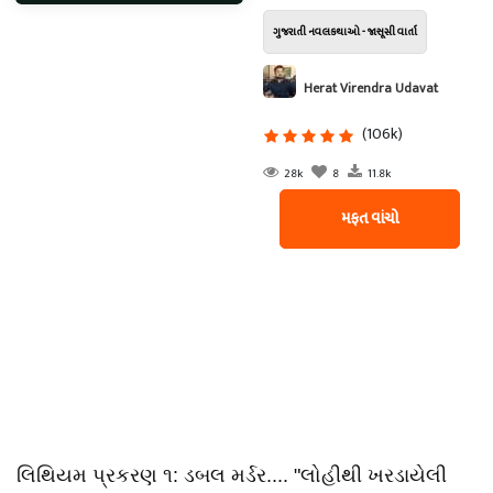
ગુજરાતી નવલકથાઓ - જાસૂસી વાર્તા
Herat Virendra Udavat
(106k)
28k
8
11.8k
મફત વાંચો
લિથિયમ પ્રકરણ ૧: ડબલ મર્ડર.... "લોહીથી ખરડાયેલી