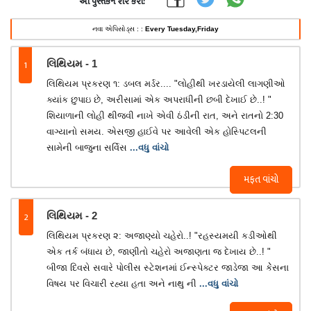
આ પુસ્તકને શેર કરો:
નવા એપિસોડ્સ : :
Every Tuesday,Friday
1
લિથિયમ - 1
લિથિયમ પ્રકરણ ૧: ડબલ મર્ડર.... "લોહીથી ખરડાયેલી લાગણીઓ
ક્યાંક છુપાઇ છે, અરીસામાં એક અપરાધીની છબી દેખાઈ છે..! "
શિયાળાની લોહી થીજવી નાખે એવી ઠંડીની રાત, અને રાતનો 2:30
વાગ્યાનો સમય. એસજી હાઈવે પર આવેલી એક હોસ્પિટલની
સામેની બાજુના સર્વિસ
...વધુ વાંચો
મફત વાંચો
2
લિથિયમ - 2
લિથિયમ પ્રકરણ ૨: અજાણ્યો ચહેરો..! "રહસ્યમયી કડીઓથી
એક તર્ક બંધાય છે, જાણીતો ચહેરો અજાણતા જ દેખાય છે..! "
બીજા દિવસે સવારે પોલીસ સ્ટેશનમાં ઈન્સ્પેક્ટર જાડેજા આ કેેસના
વિષય પર વિચારી રહ્યા હતા અને નાથુ ની
...વધુ વાંચો