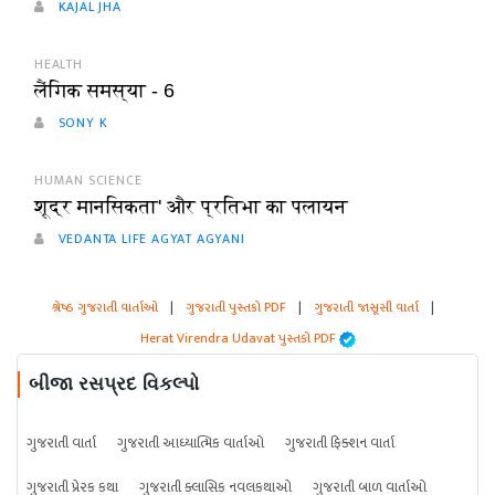
KAJAL JHA
HEALTH
लैंगिक समस्या - 6
SONY K
HUMAN SCIENCE
शूद्र मानसिकता' और प्रतिभा का पलायन
VEDANTA LIFE AGYAT AGYANI
શ્રેષ્ઠ ગુજરાતી વાર્તાઓ
|
ગુજરાતી પુસ્તકો PDF
|
ગુજરાતી જાસૂસી વાર્તા
|
Herat Virendra Udavat પુસ્તકો PDF
બીજા રસપ્રદ વિકલ્પો
ગુજરાતી વાર્તા
ગુજરાતી આધ્યાત્મિક વાર્તાઓ
ગુજરાતી ફિક્શન વાર્તા
ગુજરાતી પ્રેરક કથા
ગુજરાતી ક્લાસિક નવલકથાઓ
ગુજરાતી બાળ વાર્તાઓ