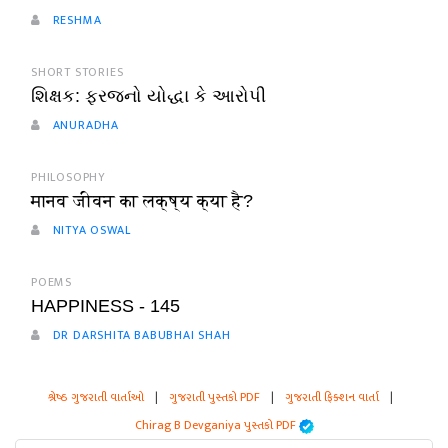
RESHMA
SHORT STORIES
શિક્ષક: ફરજનો યોદ્ધા કે આરોપી
ANURADHA
PHILOSOPHY
मानव जीवन का लक्ष्य क्या है?
NITYA OSWAL
POEMS
HAPPINESS - 145
DR DARSHITA BABUBHAI SHAH
શ્રેષ્ઠ ગુજરાતી વાર્તાઓ
|
ગુજરાતી પુસ્તકો PDF
|
ગુજરાતી ફિક્શન વાર્તા
|
Chirag B Devganiya પુસ્તકો PDF