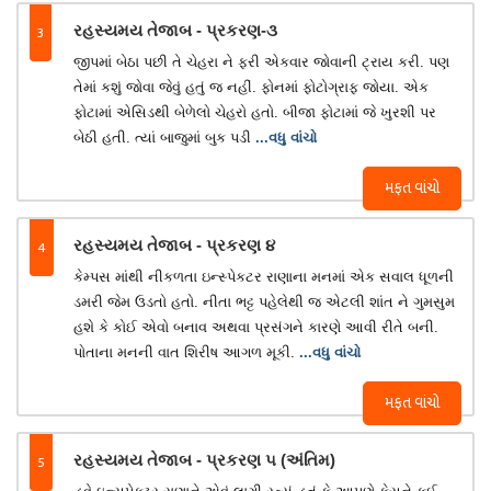
3
રહસ્યમય તેજાબ - પ્રકરણ-૩
જીપમાં બેઠા પછી તે ચેહરા ને ફરી એકવાર જોવાની ટ્રાય કરી. પણ
તેમાં કશું જોવા જેવું હતું જ નહીં. ફોનમાં ફોટોગ્રાફ જોયા. એક
ફોટામાં એસિડથી બેળેલો ચેહરો હતો. બીજા ફોટામાં જે ખુરશી પર
બેઠી હતી. ત્યાં બાજુમાં બુક પડી
...વધુ વાંચો
મફત વાંચો
4
રહસ્યમય તેજાબ - પ્રકરણ ૪
કેમ્પસ માંથી નીકળતા ઇન્સ્પેકટર રાણાના મનમાં એક સવાલ ધૂળની
ડમરી જેમ ઉડતો હતો. નીતા ભટ્ટ પહેલેથી જ એટલી શાંત ને ગુમસુમ
હશે કે કોઈ એવો બનાવ અથવા પ્રસંગને કારણે આવી રીતે બની.
પોતાના મનની વાત શિરીષ આગળ મૂકી.
...વધુ વાંચો
મફત વાંચો
5
રહસ્યમય તેજાબ - પ્રકરણ ૫ (અંતિમ)