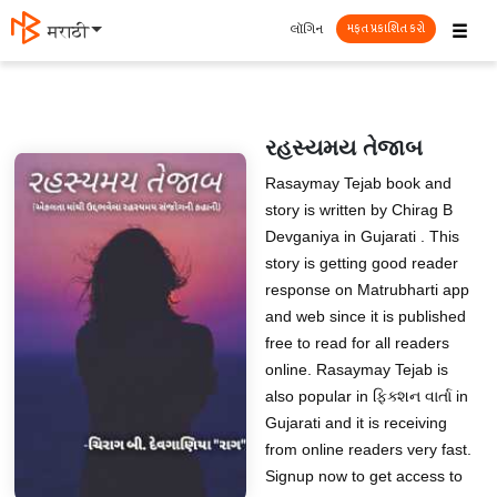
☰
લૉગિન
मराठी
મફત પ્રકાશિત કરો
રહસ્યમય તેજાબ
Rasaymay Tejab book and
story is written by Chirag B
Devganiya in Gujarati . This
story is getting good reader
response on Matrubharti app
and web since it is published
free to read for all readers
online. Rasaymay Tejab is
also popular in ફિક્શન વાર્તા in
Gujarati and it is receiving
from online readers very fast.
Signup now to get access to