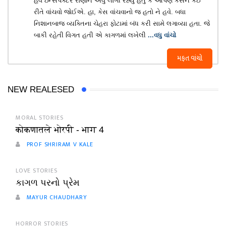
હવે ઇન્સપેક્ટર રાણાને એવું લાગી રહ્યું હતું કે આપણે કેસને કઈ
રીતે વાંચવો જોઈએ. હા, કેસ વાંચવાનો જ હતો ને હવે. બધા
નિશાનબાજ વ્યક્તિના ચેહરા ફોટામાં બંધ કરી સામે લગાવ્યા હતા. જે
બાકી રહેતી વિગત હતી એ કાગળમાં લખેલી
...વધુ વાંચો
મફત વાંચો
NEW REALESED
MORAL STORIES
कोकणातले भोरपी - भाग 4
PROF SHRIRAM V KALE
LOVE STORIES
કાગળ પરનો પ્રેમ
MAYUR CHAUDHARY
HORROR STORIES