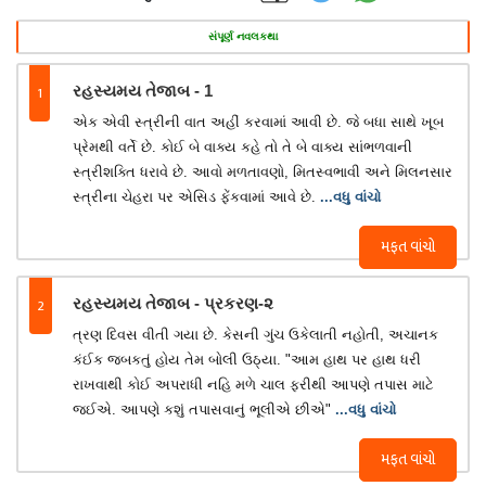
સંપૂર્ણ નવલકથા
1
રહસ્યમય તેજાબ - 1
એક એવી સ્ત્રીની વાત અહીં કરવામાં આવી છે. જે બધા સાથે ખૂબ
પ્રેમથી વર્તે છે. કોઈ બે વાક્ય કહે તો તે બે વાક્ય સાંભળવાની
સ્ત્રીશક્તિ ધરાવે છે. આવો મળતાવણો, મિતસ્વભાવી અને મિલનસાર
સ્ત્રીના ચેહરા પર એસિડ ફેંકવામાં આવે છે.
...વધુ વાંચો
મફત વાંચો
2
રહસ્યમય તેજાબ - પ્રકરણ-૨
ત્રણ દિવસ વીતી ગયા છે. કેસની ગુંચ ઉકેલાતી નહોતી, અચાનક
કંઈક જબકતું હોય તેમ બોલી ઉઠ્યા. "આમ હાથ પર હાથ ધરી
રાખવાથી કોઈ અપરાધી નહિ મળે ચાલ ફરીથી આપણે તપાસ માટે
જઈએ. આપણે કશું તપાસવાનું ભૂલીએ છીએ"
...વધુ વાંચો
મફત વાંચો