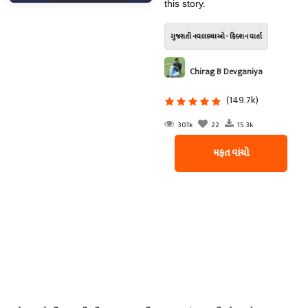
this story.
ગુજરાતી નવલકથાઓ - ફિક્શન વાર્તા
Chirag B Devganiya
(149.7k)
30.1k
22
15.3k
મફત વાંચો