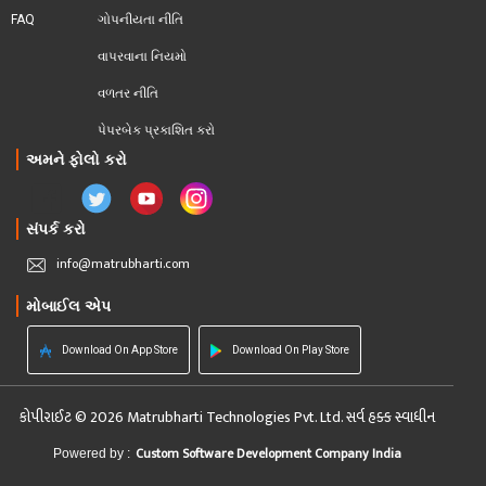
FAQ
ગોપનીયતા નીતિ
વાપરવાના નિયમો 
વળતર નીતિ
પેપરબેક પ્રકાશિત કરો
અમને ફોલો કરો
સંપર્ક કરો
info@matrubharti.com
મોબાઈલ એપ
Download On App Store
Download On Play Store
કોપીરાઈટ © 2026 Matrubharti Technologies Pvt. Ltd. સર્વ હક્ક સ્વાધીન
Custom Software Development Company India
Powered by :