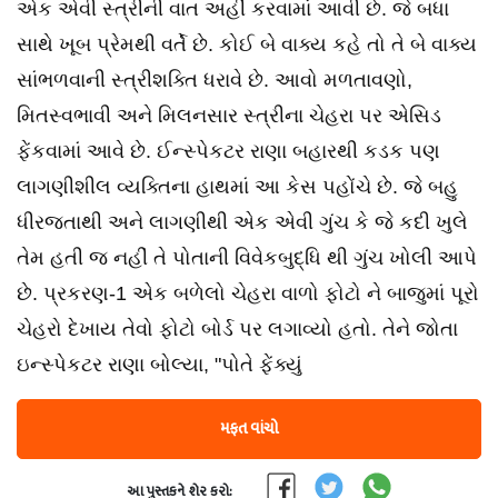
એક એવી સ્ત્રીની વાત અહીં કરવામાં આવી છે. જે બધા
સાથે ખૂબ પ્રેમથી વર્તે છે. કોઈ બે વાક્ય કહે તો તે બે વાક્ય
સાંભળવાની સ્ત્રીશક્તિ ધરાવે છે. આવો મળતાવણો,
મિતસ્વભાવી અને મિલનસાર સ્ત્રીના ચેહરા પર એસિડ
ફેંકવામાં આવે છે. ઈન્સ્પેકટર રાણા બહારથી કડક પણ
લાગણીશીલ વ્યક્તિના હાથમાં આ કેસ પહોંચે છે. જે બહુ
ધીરજતાથી અને લાગણીથી એક એવી ગુંચ કે જે કદી ખુલે
તેમ હતી જ નહીં તે પોતાની વિવેકબુદ્ધિ થી ગુંચ ખોલી આપે
છે. પ્રકરણ-1 એક બળેલો ચેહરા વાળો ફોટો ને બાજુમાં પૂરો
ચેહરો દેખાય તેવો ફોટો બોર્ડ પર લગાવ્યો હતો. તેને જોતા
ઇન્સ્પેકટર રાણા બોલ્યા, "પોતે ફેંક્યું
મફત વાંચો
આ પુસ્તકને શેર કરો: