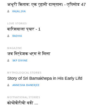
अधूरी किताब: एक रूहानी दास्तान। - एपिसोड 47
KAJAL JHA
LOVE STORIES
बारिशवाला प्यार - 1
RADHA
MAGAZINE
जब निर्देशक धर्म से मिला
SKP DIVINE
MYTHOLOGICAL STORIES
Story of Sri Bamakhepa in His Early Lifd
ANNESHA BANERJEE
MOTIVATIONAL STORIES
कोथींबीरीची वडी ...