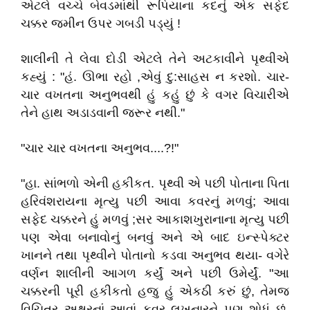
એટલે વચ્ચે બેવડમાંથી રૂપિયાના કદનું એક સફેદ
ચક્કર જમીન ઉપર ગબડી પડ્યું !
શાલીની તે લેવા દોડી એટલે તેને અટકાવીને પૃથ્વીએ
કહ્યું : "હં. ઊભા રહો ,એવું દુ:સાહસ ન કરશો. ચાર-
ચાર વખતના અનુભવથી હું કહું છું કે વગર વિચારીએ
તેને હાથ અડાડવાની જરૂર નથી."
"ચાર ચાર વખતના અનુભવ....?!"
"હા. સાંભળો એની હકીકત. પૃથ્વી એ પછી પોતાના પિતા
હરિવંશરાયના મૃત્યુ પછી આવા કવરનું મળવું; આવા
સફેદ ચક્કરને હું મળવું ;સર આકાશખુરાનાના મૃત્યુ પછી
પણ એવા બનાવોનું બનવું અને એ બાદ ઇન્સ્પેક્ટર
ખાનને તથા પૃથ્વીને પોતાનો કડવા અનુભવ થયા- વગેરે
વર્ણન શાલીની આગળ કર્યું અને પછી ઉમેર્યું. "આ
ચક્કરની પૂરી હકીકતો હજુ હું એકઠી કરું છું, તેમજ
વિચિત્ર અક્ષરનાં આવાં કવર લખનારને પણ શોધું છું.