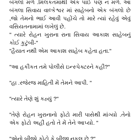
બંગલો મળે .મિલકતમાંથી એક પાઈ પણ ન મળે. આ
બંગલા સિવાય વાલ્કેશ્વર માં સાહેબનો એક બંગલો છે
,જો તેમનો ભાઈ આવી પહોંચે તો મારે ત્યાં રહેવું એવું
વસિયતનામામાં લખેલું છે.
" ત્યારે રોહન ખુરાના રાના સિવાય આકાશ સાહેબનું
કોઈ કુટુંબી-"
"હૈયાત નથી એમ આકાશ સાહેબ કહેતા હતા."
"આ હકીકત તમે પોલીસે ઇન્સ્પેક્ટરને કહી?"
"હા .રજેરજ માહિતી મેં તેમને આપી. "
"ત્યારે તેણે શું કહ્યું ?"
"તેણે રોહન ખુરાનાનો ફોટો મારી પાસેથી માંગ્યો .તેનો
એક ફોટો અહીં હતો તે મેં તેને આપ્યો. "
"એન
ો બીજો ફોટો કે બીજી નકલ છે ?"