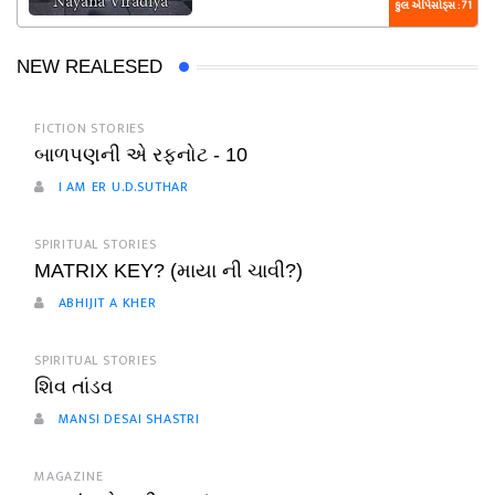
કુલ એપિસોડ્સ : 71
NEW REALESED
FICTION STORIES
બાળપણની એ રફનોટ - 10
I AM ER U.D.SUTHAR
SPIRITUAL STORIES
MATRIX KEY? (માયા ની ચાવી?)
ABHIJIT A KHER
SPIRITUAL STORIES
શિવ તાંડવ
MANSI DESAI SHASTRI
MAGAZINE