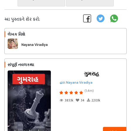
આ પુસ્તકને શેર કરો:
લેખક વિશે
અનુસરો
Nayana Viradiya
સંપૂર્ણ નવલકથા
ગુમરાહ
દ્વારા Nayana Viradiya
(1.4m)
383.1k
34
220.1k