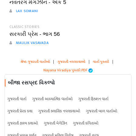
નવતરંગ મેગઝીન - અંક 5
LAX SOMANI
CLASSIC STORIES
સરકારી પ્રેમ - ભાગ 56
MAULIK VASAVADA
શ્રેષ્ઠ ગુજરાતી વાર્તાઓ
|
ગુજરાતી નવલકથાઓ
|
વાર્તા પુસ્તકો
|
Nayana Viradiya પુસ્તકો PDF
બીજા રસપ્રદ વિકલ્પો
ગુજરાતી વાર્તા
ગુજરાતી આધ્યાત્મિક વાર્તાઓ
ગુજરાતી ફિક્શન વાર્તા
ગુજરાતી પ્રેરક કથા
ગુજરાતી ક્લાસિક નવલકથાઓ
ગુજરાતી બાળ વાર્તાઓ
ગુજરાતી હાસ્ય કથાઓ
ગુજરાતી મેગેઝિન
ગુજરાતી કવિતાઓ
ગુજરાતી પ્રવાસ વર્ણન
ગુજરાતી મહિલા વિશેષ
ગુજરાતી નાટક