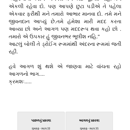
એકલી રહેવા દો. પણ આપણે છુટા પડીએ તે પહેલા
એકવાર ફરીથી મને તમારો આભાર માનવા દો. તમે મને
જીવનદાન આપ્યું છે.તમે હંમેશા મારી મદદ કરતા
આવ્યા છો અને આગળ પણ મદદરૂપ થવા કહો છો .
તમારો એ ઉપકાર હું જીવનભર ભૂલીશ નહિ."
આટલું બોલી તે ડ્રોઈંગ રૂમમાંથી અંદરના રૂમમાં જતી
રહી.
હવે આગળ શું થશે એ જાણવા માટે વાંચતા રહો
આગળનો ભાગ....
ક્રમશઃ.....
પાછળનું પ્રકરણ
આગળનું પ્રકરણ
ગુમરાહ - ભાગ 33
ગુમરાહ - ભાગ 35