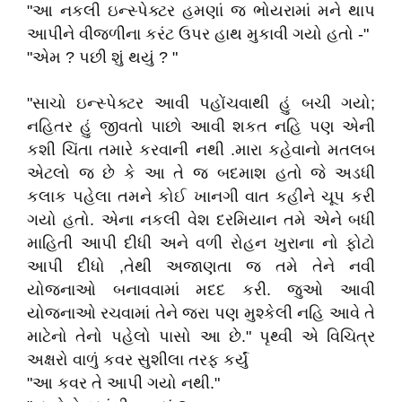
"આ નકલી ઇન્સ્પેક્ટર હમણાં જ ભોયરામાં મને થાપ
આપીને વીજળીના કરંટ ઉપર હાથ મુકાવી ગયો હતો -"
"એમ ? પછી શું થયું ? "
"સાચો ઇન્સ્પેક્ટર આવી પહોંચવાથી હું બચી ગયો;
નહિતર હું જીવતો પાછો આવી શકત નહિ પણ એની
કશી ચિંતા તમારે કરવાની નથી .મારા કહેવાનો મતલબ
એટલો જ છે કે આ તે જ બદમાશ હતો જે અડધી
કલાક પહેલા તમને કોઈ ખાનગી વાત કહીને ચૂપ કરી
ગયો હતો. એના નકલી વેશ દરમિયાન તમે એને બધી
માહિતી આપી દીધી અને વળી રોહન ખુરાના નો ફોટો
આપી દીધો ,તેથી અજાણતા જ તમે તેને નવી
યોજનાઓ બનાવવામાં મદદ કરી. જુઓ આવી
યોજનાઓ રચવામાં તેને જરા પણ મુશ્કેલી નહિ આવે તે
માટેનો તેનો પહેલો પાસો આ છે." પૃથ્વી એ વિચિત્ર
અક્ષરો વાળું કવર સુશીલા તરફ કર્યું
"આ કવર તે આપી ગયો નથી."