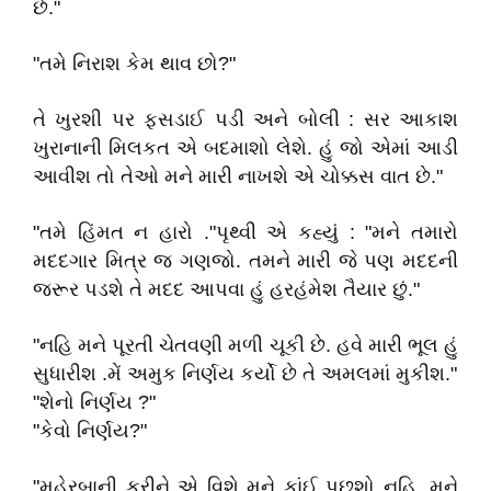
છે."
"તમે નિરાશ કેમ થાવ છો?"
તે ખુરશી પર ફસડાઈ પડી અને બોલી : સર આકાશ
ખુરાનાની મિલકત એ બદમાશો લેશે. હું જો એમાં આડી
આવીશ તો તેઓ મને મારી નાખશે એ ચોક્કસ વાત છે."
"તમે હિંમત ન હારો ."પૃથ્વી એ કહ્યું : "મને તમારો
મદદગાર મિત્ર જ ગણજો. તમને મારી જે પણ મદદની
જરૂર પડશે તે મદદ આપવા હું હરહંમેશ તૈયાર છું."
"નહિ મને પૂરતી ચેતવણી મળી ચૂકી છે. હવે મારી ભૂલ હું
સુધારીશ .મેં અમુક નિર્ણય કર્યો છે તે અમલમાં મુકીશ."
"શેનો નિર્ણય ?"
"કેવો નિર્ણય?"
"મહેરબાની કરીને એ વિશે મને કાંઈ પૂછશો નહિ. મને