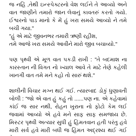
જ નહિં ,તેથી ઇન્સ્પેક્ટરનો વેશ લઈને તે આવ્યો અને
વાત જાણીને તમારો જાન લેવાનું કાવતરું કરતો ગયો.
ઈશ્વરનો પાડ માનો કે મેં હું ખરા સમયે આવ્યો ને તમે
બચી ગયા."
"હું એ માટે જીવનભર તમારી ઋણી રહીશ,
તમે આજે ખરા સમયે આવીને મારો જીવ બચાવ્યો."
પણ પૃથ્વી એ મૂળ વાત પકડી રાખી : "તે બદમાશ ના
કારસ્તાન ની વિગત નો ખ્યાલ આવે તે માટે તેણે કહેલી
ખાનગી વાત તમે મને કહો તો સારું થશે."
શાલીની વિચાર મગ્ન થઈ ગઈ. ત્યારબાદ ડોકું ધુણાવતી
બોલી : "જો એ વાત હું કહું તો ......પણ ના. એ કહેવામાં
કાંઈ જ સાર નથી, રોહન ખુરાના નો ફોટો કેમ લઈ
જવામાં આવ્યો એ હવે મને સાફ સાફ સમજાય છે.
મિસ્ટર પૃથ્વી અત્યાર સુધી હું હિંમતવાન હતી પરંતુ હવે
મારી સર્વ હવે મારી બધી જ હિંમત અદ્રશ્ય થઈ ગઈ