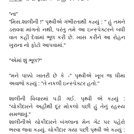
"ના"
"મિસ.શાલીની !" પૃથ્વીએ ગંભીરતાથી કહ્યું : " હું તમને
ડરાવવા માંગતો નથી, પરંતુ તમે આ ઇન્સ્પેક્ટરને બધી
વાત કહી દેવામાં ભૂલ કરી છે. ખાસ કરીને આ રોહન
ખુરાના નો ફોટો આપવામાં."
"એમાં શું ભૂલ?"
"મને પાક્કો ખાતરી છે કે -" પૃથ્વીએ ખૂબ જ ધીમા
અવાજે કહ્યું : "તે નકલી ઇન્સ્પેક્ટર હતો."
શાલીની વિચારમાં પડી ગઈ. પૃથ્વી એ કહ્યું :
"ચોકીદારને અહીંથી દૂર મોકલો પછી હું તેનું રહસ્ય
સમજાવું."
શાલીનીએ ચોકીદારને બંગલાના મેન ગેટ પર પહેરો
ભરવા જવા કહ્યું. ચોકીદાર ગયા પછી પૃથ્વી એ કહ્યું :