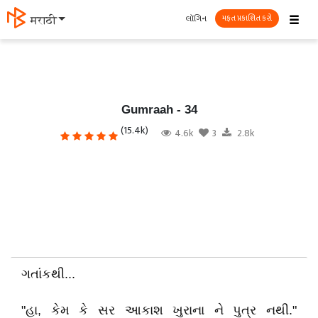
☰
લૉગિન
मराठी
મફત પ્રકાશિત કરો
Gumraah - 34
(15.4k)
4.6k
3
2.8k
ગતાંકથી...
"હા, કેમ કે સર આકાશ ખુરાના ને પુત્ર નથી."