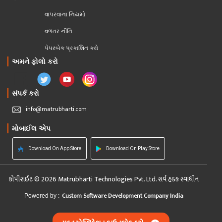
વાપરવાના નિયમો 
વળતર નીતિ
પેપરબેક પ્રકાશિત કરો
અમને ફોલો કરો
સંપર્ક કરો
info@matrubharti.com
મોબાઈલ એપ
Download On App Store
Download On Play Store
કોપીરાઈટ © 2026 Matrubharti Technologies Pvt. Ltd. સર્વ હક્ક સ્વાધીન
Custom Software Development Company India
Powered by :