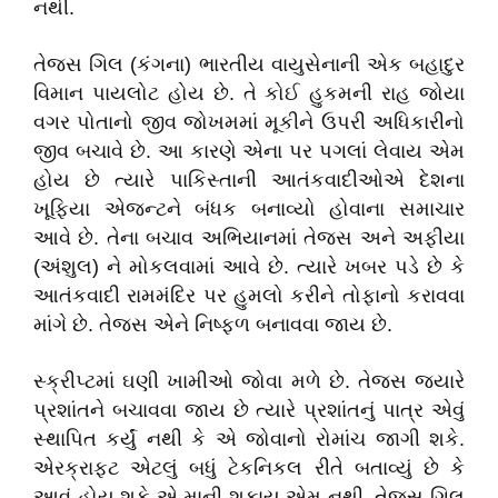
નથી.
તેજસ ગિલ (કંગના) ભારતીય વાયુસેનાની એક બહાદુર
વિમાન પાયલોટ હોય છે. તે કોઈ હુકમની રાહ જોયા
વગર પોતાનો જીવ જોખમમાં મૂકીને ઉપરી અધિકારીનો
જીવ બચાવે છે. આ કારણે એના પર પગલાં લેવાય એમ
હોય છે ત્યારે પાકિસ્તાની આતંકવાદીઓએ દેશના
ખૂફિયા એજન્ટને બંધક બનાવ્યો હોવાના સમાચાર
આવે છે. તેના બચાવ અભિયાનમાં તેજસ અને અફીયા
(અંશુલ) ને મોકલવામાં આવે છે. ત્યારે ખબર પડે છે કે
આતંકવાદી રામમંદિર પર હુમલો કરીને તોફાનો કરાવવા
માંગે છે. તેજસ એને નિષ્ફળ બનાવવા જાય છે.
સ્ક્રીપ્ટમાં ઘણી ખામીઓ જોવા મળે છે.
તેજસ જ્યારે
પ્રશાંતને બચાવવા જાય છે ત્યારે પ્રશાંતનું પાત્ર એવું
સ્થાપિત કર્યું નથી કે એ જોવાનો રોમાંચ જાગી શકે.
એરક્રાફ્ટ એટલું બધું ટેકનિકલ રીતે બતાવ્યું છે કે
આવું હોય શકે એ માની શકાય એમ નથી. તેજસ ગિલ