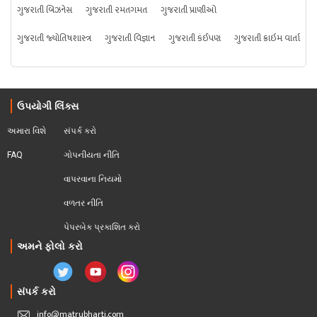
ગુજરાતી બિઝનેસ
ગુજરાતી રમતગમત
ગુજરાતી પ્રાણીઓ
ગુજરાતી જ્યોતિષશાસ્ત્ર
ગુજરાતી વિજ્ઞાન
ગુજરાતી કંઈપણ
ગુજરાતી ક્રાઇમ વાર્તા
ઉપયોગી લિંક્સ
અમારા વિશે
સંપર્ક કરો
FAQ
ગોપનીયતા નીતિ
વાપરવાના નિયમો 
વળતર નીતિ
પેપરબેક પ્રકાશિત કરો
અમને ફોલો કરો
સંપર્ક કરો
info@matrubharti.com