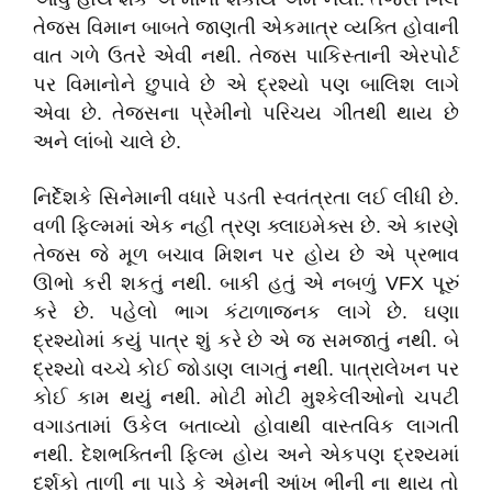
તેજસ વિમાન બાબતે જાણતી એકમાત્ર વ્યક્તિ હોવાની
વાત ગળે ઉતરે એવી નથી. તેજસ પાકિસ્તાની એરપોર્ટ
પર વિમાનોને છુપાવે છે એ દ્રશ્યો પણ બાલિશ લાગે
એવા છે. તેજસના પ્રેમીનો પરિચય ગીતથી થાય છે
અને લાંબો ચાલે છે.
નિર્દેશકે સિનેમાની વધારે પડતી સ્વતંત્રતા લઈ લીધી છે.
વળી ફિલ્મમાં એક નહીં ત્રણ ક્લાઇમેક્સ છે. એ કારણે
તેજસ જે મૂળ બચાવ મિશન પર હોય છે એ પ્રભાવ
ઊભો કરી શકતું નથી. બાકી હતું એ નબળું
VFX
પૂરું
કરે છે. પહેલો ભાગ કંટાળાજનક લાગે છે. ઘણા
દ્રશ્યોમાં કયું પાત્ર શું કરે છે એ જ સમજાતું નથી. બે
દ્રશ્યો વચ્ચે કોઈ જોડાણ લાગતું નથી. પાત્રાલેખન પર
કોઈ કામ થયું નથી. મોટી મોટી મુશ્કેલીઓનો ચપટી
વગાડતામાં ઉકેલ બતાવ્યો હોવાથી વાસ્તવિક લાગતી
નથી. દેશભક્તિની ફિલ્મ હોય અને એકપણ દ્રશ્યમાં
દર્શકો તાળી ના પાડે કે એમની આંખ ભીની ના થાય તો