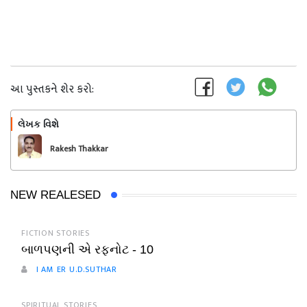
આ પુસ્તકને શેર કરો:
લેખક વિશે
અનુસરો
Rakesh Thakkar
NEW REALESED
FICTION STORIES
બાળપણની એ રફનોટ - 10
I AM ER U.D.SUTHAR
SPIRITUAL STORIES