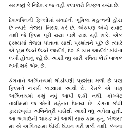
સમજવું કે નિર્દેશક જ નહીં કલાકારો નિષ્ફળ રહ્યા છે.
દેશભક્તિની ફિલ્મોમાં સંવાદની ભૂમિકા મહત્વની હોય
છે ત્યારે
‘
તેજસ
’
નિરાશ કરે છે
.
એકપણ એવો સંવાદ
નથી જે ફિલ્મ પૂરી થયા પછી યાદ રહી શકે. એક
દ્રશ્યમાં તેજસ પોતાના સાથી પ્રશાંતને પૂછે છે ત્યારે
એ
‘
હમ ઉડતે ઉડતે જાયેંગે
,
દેશ કે કામ આયેંગે
’
કવિતા
લખી હોવાનું કહે છે. આથી વધુ સારી કવિતા કોઈ બાળક
લખી શકે એમ છે.
કંગનાને અભિનયમાં થોડીઘણી પ્રશંસા મળી છે પણ
ફિલ્મને નકારી કાઢવામાં આવી છે. કેમકે એ પણ
અભિનયમાં કશું નવું આપી શકી નથી. કોમ્બેટ
તાલીમમાં જ એની મહેનત દેખાય છે. કંગના જેવી
ફાયરબ્રાંડ અભિનેત્રી પાસેથી આથી વધુ અપેક્ષા હતી.
આ અગાઉની
‘
ધાકડ
’
માં આથી સારું કામ હતું.
‘
તેજસ
’
માં એ અભિનયમાં ઊંચી ઉડાન ભરી શકી નથી. કંગના