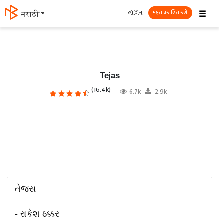
☰
લૉગિન
मराठी
મફત પ્રકાશિત કરો
Tejas
(16.4k)
6.7k
2.9k
તેજસ
- રાકેશ ઠક્કર