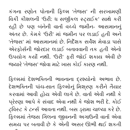
કંગના રણોત પોતાની ફિલ્મ
‘
તેજસ
’
ની સરખામણી
વિકી કૌશલની
‘
ઉરી: ધ સર્જીકલ સ્ટ્રાઈક
’
સાથે કરી
રહી છે પણ બંનેની વાર્તા વચ્ચે જમીન- આસમાનનું
અંતર છે. કેમકે
‘
ઉરી
’
માં જમીન પર લડાઈ હતી અને
‘
તેજસ
’
માં આસમાનમાં છે. નિર્દેશક સર્વેશ મેવાડા પાસે
એરફોર્સની જોરદાર લડાઈ બતાવવાની તક હતી એનો
ઉપયોગ કર્યો નથી.
‘
ઉરી
’
ફરી જોઈ શકાય એવી છે
જ્યારે
‘
તેજસ
’
જોવા માટે ખાસ કોઈ કારણ નથી.
ફિલ્મમાં દેશભક્તિની ભાવનાના દ્રશ્યોનો અભાવ છે.
દેશભક્તિની પાંચ-સાત ફિલ્મોનું મિશ્રણ કરીને તૈયાર
કરવામાં આવી હોય એવી લાગે છે. વાર્તા એવી નથી કે
પ્રેરણા આપે કે સંવાદ એવા નથી કે જોશ ભરી દે. કોઈ
ટ્વિસ્ટ કે ટર્ન્સ આવતા નથી. બસ ડ્રામા ચાલ્યા કરે છે.
ફિલ્મમાં તેજસ ગિલના જીવનની અગાઉની વાર્તા એવા
સમય પર બતાવી છે કે એની અસર ઊભી થઈ શકતી