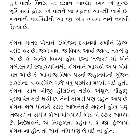
હવે વાર્તા- વિષય પર ધ્યાન આપ્યા વગર એ મુખ્ય
ભૂમિકામાં હોય એ વાતને જ મહત્વ આપતી લાગે છે.
કંગનાની કારકિર્દીની આ વધુ એક ખરાબ અને નબળી
ફિલ્મ છે.
કંગના માત્ર પોતાની ઈમેજને ધ્યાનમાં રાખીને ફિલ્મ
પસંદ કરે છે. જેમાં બધા જ વિષય આવી જાય. તકલીફ
એ છે કે અનેક વિષય હોવા છતાં
‘
તેજસ
’
માં એને
ગંભીરતાથી રજૂ કર્યા નથી. કંગનાને આંચકો આપે એવી
વાત એ છે કે આવા જ વિષય પરની જહાનવીની
‘
ગુંજન
સક્સેના: ધ કારગિલ ગર્લ
’
વધુ પ્રશંસા મેળવી ગઈ હતી.
કંગના સાથે બીજી હીરોઈન તરીકે અંશુલ ચૌહાણ
પ્રભાવિત કરી શકી છે. તેની કોમેડી પણ રાહત આપે છે.
કંગના ભલે પોતાને સ્ટાર અભિનેત્રી ગણતી હોય પણ
‘
તેજસ
’
ને સમીક્ષકોએ પાંચમાંથી માંડ બે સ્ટાર આપ્યા
છે. નિર્દેશકની એ નિષ્ફળતા કહેવાય કે જો ફિલ્મમાં
કંગના ના હોત તો એની નોંધ પણ લેવાઈ ના હોત.