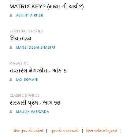
MATRIX KEY? (માયા ની ચાવી?)
ABHIJIT A KHER
SPIRITUAL STORIES
શિવ તાંડવ
MANSI DESAI SHASTRI
MAGAZINE
નવતરંગ મેગઝીન - અંક 5
LAX SOMANI
CLASSIC STORIES
સરકારી પ્રેમ - ભાગ 56
MAULIK VASAVADA
શ્રેષ્ઠ ગુજરાતી વાર્તાઓ
|
ગુજરાતી નવલકથાઓ
|
ફિલ્મ સમીક્ષાઓ પુસ્તકો
|