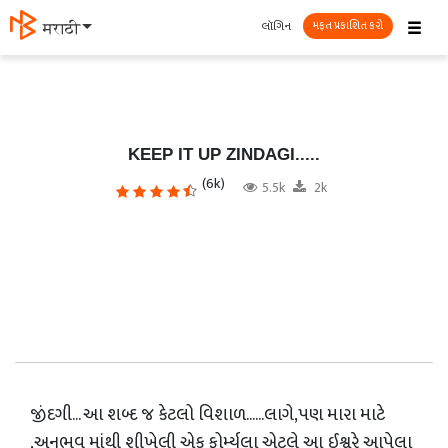
☰
લૉગિન
मराठी
મફત પ્રકાશિત કરો
KEEP IT UP ZINDAGI.....
(6k)
5.5k
2k
જીંદગી... આ શબ્દ જ કેટલો વિશાળ......લાગે,પણ મારા માટે
,અનુભવ માંથી શીખેલી એક ફોર્મ્યુલા એટલે આ ઈશ્વરે આપેલા