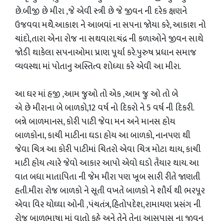
છે.બીજી છે મીરા ,જે એવી સ્ત્રી છે જે જીવન ની દરેક ક્ષણને
ઉજવવા મથેેે.આકાશ ને આબવાં ના સપના જોયા કરે, આકાશ નો
ચાંદો,તારા એના રોજ ના સથવારા.ચંદ્ર ની કળાઓને જીવન સાથે
જોડી થાકેલા સપનાઓમા પ્રાણ પૂર્યા કરે.પુરુષ પ્રધાન સમાજ
વ્યવસ્થા માં પોતાનુ અસ્તિત્વ શોધ્યા કરે એવી આ મીરા.
આ ઘર માં હજી ,આમ જુઓ તો એક ,આમ જુ ઓ તો બે
એ છે મીરાના બે બાળકો,12 વર્ષ નો દિકરો ને 5 વર્ષ ની દિકરી.
બન્ને બાળમાનસ, કોરી પાટી જેવા મન અને માનસ હોય
બાળકોના, કાચી માટીના ઘડા હોય આ બાળકો, નાનપણ થી
જેવા ચિત્ર આ કોરી પાટીમાં ચિતરો એવા ચિત્ર મોટા થાય, કાચી
માટી હોય ત્યારે જેવો આકાર આપો એવો ઘડો તૈયાર થાય. આ
વાત બધા માતાપિતા ની જેમ મીરા પણ ખૂબ સારી રીતે જાણતી
હતી.મીરા રોજ બાળકો ને સૂતી વખતે બાળકો ને શૌર્ય થી ભરપૂર
એવા વિર યોઘ્ઘા ઓની ,પંચતંત્ર,હિતોપદેશ,રામાયણ પ્રસંગ ની
રોજ બાળભાષા માં વાતો કહે અને તેને તેના આસપાસ ના જીવન