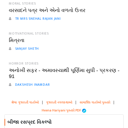
MORAL STORIES
વરસાદને પત્ર અને એનો વળતો ઉત્તર
TR MRS SNEHAL RAJAN JANI
MOTIVATIONAL STORIES
મિત્રતા
SANJAY SHETH
HORROR STORIES
અનોખી સફર - અમાવસ્યાથી પૂર્ણિમા સુધી - પ્રકરણ -
91
DAKSHESH INAMDAR
શ્રેષ્ઠ ગુજરાતી વાર્તાઓ
|
ગુજરાતી નવલકથાઓ
|
સામાજિક વાર્તાઓ પુસ્તકો
|
Heena Hariyani પુસ્તકો PDF
બીજા રસપ્રદ વિકલ્પો