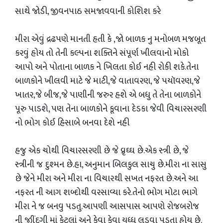
સાથે જોડી, જીવનપાઠ સમજાવવાની કોશિશ કરે
મીરા એવું દ્રઢપણે માનતી હતી કે ,જો બાળક નુ મનોબળ મજબૂત
કરવું હોય તો તેની કલ્પના શક્તિને સંપૂર્ણ ખીલવાનો મોકો
આપો અને પોતાના બાળક ને ખિલતા કોઈ નહી રોકી શકે.તેના
બાળકોને ખીલવી માટે જે માટી,જે વાતાવરણ, જે પયૉવરણ,જે
ખાતર,જે બીજ,જે પાણીની જરુર હશે એ બધુ તે તેના બાળકોને
પૂરુ પાડશે, પણ તેના બાળકોને કૂવાના દેડકા જેવી વિચારસરણી
નો ભોગ કોઈ હિસાબે બનવા દેશે નહી
હજુ એક ચોથી વિચારસરણી છે જે વ્રૃઘ્ઘ છે.એક સ્ત્રી છે, જે
સ્ત્રીની જ દુશ્મન છે.હા, અનુમાન બિલકુલ સાચુ છે.મીરા ના સાસુ
છે જેને મીરા અને મીરા ના વિચારથી સખત નફરત છે.અને આ
નફરત ની આગ શબ્દોથી વરસાવ્યા કરે.તેનો ભોગ મોટા ભાગે
મીરા ને જ બનવુ પડતુ.આપણી આસપાસ આપણે રોજબરોજ
ની જીીંદગી માં કેટલાં અને કેવા કેવા યુધ્ધ લડવા પડતા હોય છે.