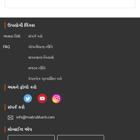
ઉપયોગી લિંક્સ
અમારા વિશે
સંપર્ક કરો
FAQ
ગોપનીયતા નીતિ
વાપરવાના નિયમો 
વળતર નીતિ
પેપરબેક પ્રકાશિત કરો
અમને ફોલો કરો
સંપર્ક કરો
info@matrubharti.com
મોબાઈલ એપ