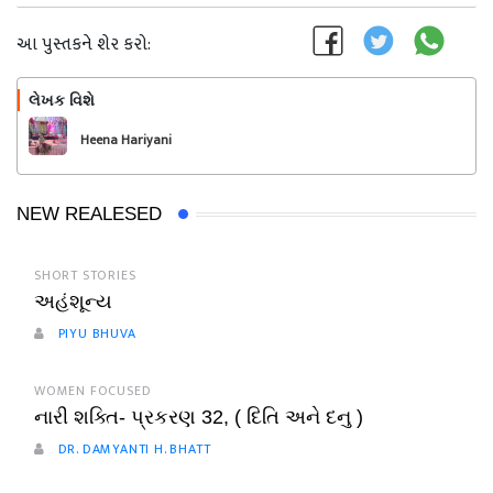
આ પુસ્તકને શેર કરો:
લેખક વિશે
અનુસરો
Heena Hariyani
NEW REALESED
SHORT STORIES
અહંશૂન્ય
PIYU BHUVA
WOMEN FOCUSED
નારી શક્તિ- પ્રકરણ 32, ( દિતિ અને દનુ )
DR. DAMYANTI H. BHATT