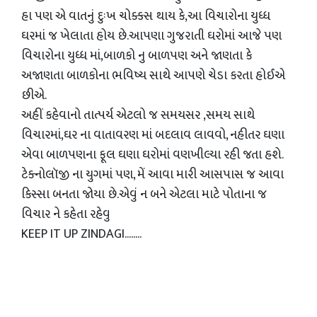
હા પણ એ વાતનું દુઃખ ચોક્કસ થાય કે,આ વિચારોના યુધ્ધ
ઘરમાં જ ખેલાતા હોય છે.આપણા ગુજરાતી ઘરોમાં આજે પણ
વિચારોના યુધ્ધ માં,બાળકો નુ બાળપણ અને જાણતા કે
અજાણતા બાળકોના ભવિષ્ય સાથે આપણે ચેડા કરતા હોઈએ
છીએ.
અહીં કહેવાનો તાત્પર્ય એટલો જ સમયસર ,સમય સાથે
વિચારમાં,ઘર ના વાતાવરણ માં બદલાવ લાવવો, નહીતર ઘણા
એવા બાળપણના ફૂલ ઘણા ઘરોમાં વણખીલ્યા રહી જતા હશે.
ટેક્નોલૉજી ના યુગમાં પણ, મેં આવા મારી આસપાસ જ આવા
કિસ્સા બનતા જોયા છે.એવું ન બને એટલા માટે પોતાના જ
વિચાર ને કહેતા રહેવુ
KEEP IT UP ZINDAGI........