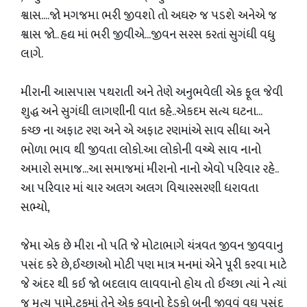
શ્વાસ....જો મગજમા ભરી જીવશો તો અઘરુ જ પડશે અનેએ જ
શ્વાસ જો.. હદ્ય માં ભરી જીવીએ...જીવન સરસ કરતાં સુગંધી વધુ
લાગે.
મીરાની આસપાસ પથરાતી અને તેણે અનુભવેલી એક ફૂલ જેવી
શુદ્ધ અને સુગંધી લાગણીની વાત કહે..એકદમ સત્ય ઘટના...
કચ્છ ના અફાટ રણ અને એ અફાટ રણમાંએ સાવ સીધા અને
ભોળા ભાવ થી જીવતા લોકો.આ લોકોની વચ્ચે સાવ નાનો
અમારો સમાજ...આ સમાજમાં મીરાનો નાનો એવો પરિવાર રહે..
આ પરિવાર માં ચાર અલગ અલગ વિચારસરણી ધરાવતા
સભ્યો,
જેમા એક છે મીરા નો પતિ જે મોટાભાગે યંત્રવત જીવન જીવવાનુ
પસંદ કરે છે,ઈચ્છાઓ મોટી પણ માત્ર મનમાં એને પૂરી કરવા માટે
જે અંદર થી કઈ જો બદલાવ લાવવાનો હોય તો ઈચ્છા ત્યાં ને ત્યાં
જ મૃત્યુ પામે,ટુકમાં તેને એક કુવાનો દેડકો બની જીવવું વઘુ પસંદ