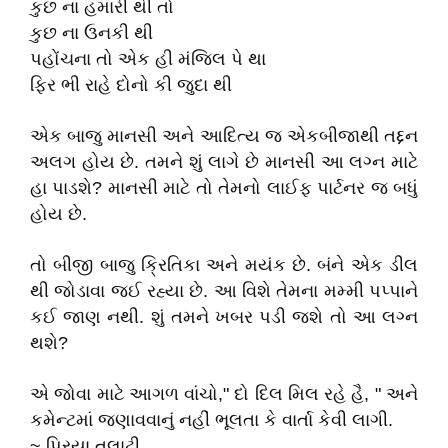
કુછ ના હમારી થી તો
કુછ ના ઉનકી થી
પહોંચના તો એક હી મંજિલ પે થા
ફિર ભી રાહે દોનો કી જુદા થી
એક બાજુ માનસી અને આદિત્ય જ એકબીજાથી તદ્દન
અલગ હોય છે. તમને શું લાગે છે માનસી આ લગ્ન માટે
હા પાડશે? માનસી માટે તો તેમનો લાઈફ પાર્ટનર જ બધું
હોય છે.
તો બીજી બાજુ ક્રિતિકા અને મયંક છે. બંને એક ડીલ
થી જોડાવા જઈ રહ્યા છે. આ વિશે તેમના મમ્મી પપ્પાને
કઈ જાણ નથી. શું તમને ખબર પડી જશે તો આ લગ્ન
થશે?
એ જોવા માટે આગળ વાંચો," દો દિલ મિલ રહે હૈ, " અને
કમેન્ટમાં જણાવવાનું નહીં ભૂલતા કે વાર્તા કેવી લાગી.
~
પ્રિયા તલાટી