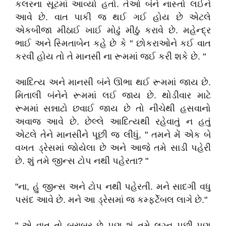
કલરના સૂટમાં આવ્યો હતો. તેઓ બંને નાસ્તો લઈને
આવે છે. વાત પાકી જ થઈ ગઈ હોય છે એટલે
એકબીજા મીઠાઈ ખાઈ મોઢું મીઠું કરાવે છે. મહેન્દ્ર
ભાઈ અને સ્મિતાબેન કહે છે કે " છોકરાઓને કઈ વાત
કરવી હોય તો તે માનસી ના રૂમમાં જઈ કરી શકે છે. "
આદિત્ય અને માનસી બંને ઊભા થઈ રૂમમાં જાય છે.
મિતાલી બંનેને રૂમમાં લઈ જાય છે. થોડીવાર માટે
રૂમમાં સન્નાટો છવાઈ જાય છે તો નીચેથી હસવાનો
અવાજ આવે છે. છેલ્લે આદિત્યથી રહેવાતું ન હતું
એટલે તેને માનસીને પૂછી જ લીધું, " તમને મેં એક બે
વખત ડ્રેસમાં જોયેલા છે અને આજે તમે સાડી પહેરી
છે. શું તમે જીન્સ ટોપ નથી પહેરતા? "
"ના, હું જીન્સ અને ટોપ નથી પહેરતી. મને સાદગી વધુ
પસંદ આવે છે. મને આ ડ્રેસમાં જ કમ્ફર્ટેબલ લાગે છે."
" એ વાત તો બરાબર છે પણ શું તમે લગ્ન પછી પણ