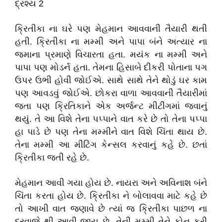
દ્રશ્ય 2
ક્રિતીકા ના ઘરે પણ મેહમાન આવવાની તૈયારી થતી
હતી. ક્રિતીકા ના મમ્મી અને પાપા બંને અત્યાર ના
જમાના પ્રમાણે વિચારતા હતા. મયંક ના મમ્મી અને
પાપા પણ મોડર્ન હતા. તેમના હિસાબે દીકરી પોતાના પગ
ઉપર ઉભી હોવી જોઈએ. સાથે સાથે તેને થોડું ઘર કામ
પણ આવડવું જોઈએ. છોકરા વાળા આવવાની તૈયારીમાં
જતા પણ ક્રિતિકાને એક અર્જન્ટ મીટીંગમાં જવાનું
થયું. તે આ વિશે તેના પપ્પાને વાત કરે છે તો તેના પપ્પા
હા પાડે છે પણ તેના મમ્મીને વાત વિશે ચિંતા થાય છે.
તેના મમ્મી આ મીટિંગ કેન્સલ કરવાનું કહે છે. છતાં
ક્રિતીકા જતી રહે છે.
મેહમાન આવી ગયા હોય છે. નાયરા અને અવિનાશ બંને
ચિંતા કરતા હોય છે. ક્રિતીકા ને બોલાવવા માટે કહે છે
તો આખી વાત જણાવે છે ત્યાં જ ક્રિતીકા પાછળ ના
દરવાજે થી આવી જાય છે. તેની મમ્મી તેને ફોન કરી