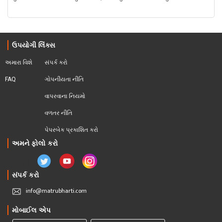
ઉપયોગી લિંક્સ
અમારા વિશે
સંપર્ક કરો
FAQ
ગોપનીયતા નીતિ
વાપરવાના નિયમો 
વળતર નીતિ
પેપરબેક પ્રકાશિત કરો
અમને ફોલો કરો
સંપર્ક કરો
info@matrubharti.com
મોબાઈલ એપ