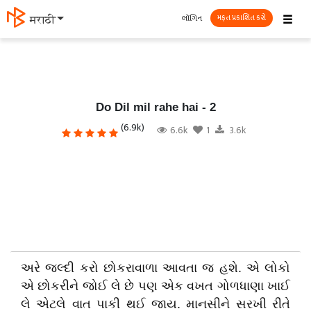
☰
લૉગિન
मराठी
મફત પ્રકાશિત કરો
Do Dil mil rahe hai - 2
(6.9k)
6.6k
1
3.6k
અરે જલ્દી કરો છોકરાવાળા આવતા જ હશે. એ લોકો
એ છોકરીને જોઈ લે છે પણ એક વખત ગોળધાણા ખાઈ
લે એટલે વાત પાકી થઈ જાય. માનસીને સરખી રીતે