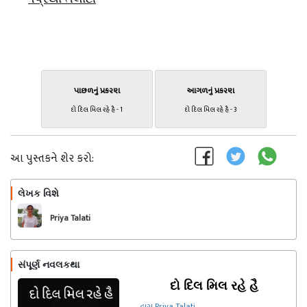
પાછળનું પ્રકરણ
આગળનું પ્રકરણ
દો દિલ મિલ રહે હૈ - 1
દો દિલ મિલ રહે હૈ - 3
આ પુસ્તકને શેર કરો:
લેખક વિશે
અનુસરો
Priya Talati
સંપૂર્ણ નવલકથા
દો દિલ મિલ રહે હૈ
દ્વારા Priya Talati