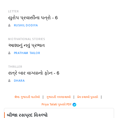
LETTER
યુરોપ પ્રવાસીના પત્રો - 6
RUSHIL DODIYA
MOTIVATIONAL STORIES
આશાનું નવું પ્રભાત
PRATHAM TAILOR
THRILLER
રાત્રે બાર વાગ્યાનો ફોન - 6
DHARA
શ્રેષ્ઠ ગુજરાતી વાર્તાઓ
|
ગુજરાતી નવલકથાઓ
|
પ્રેમ કથાઓ પુસ્તકો
|
Priya Talati પુસ્તકો PDF
બીજા રસપ્રદ વિકલ્પો