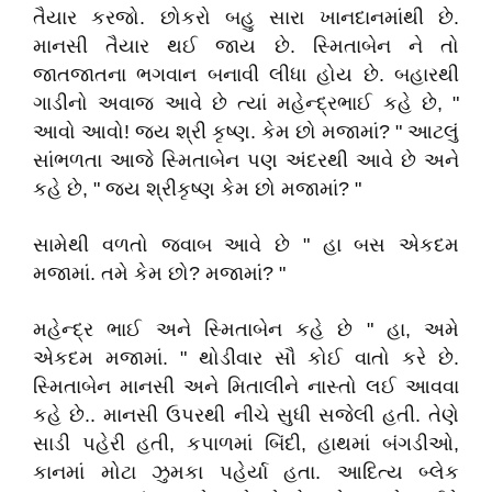
તૈયાર કરજો. છોકરો બહુ સારા ખાનદાનમાંથી છે.
માનસી તૈયાર થઈ જાય છે. સ્મિતાબેન ને તો
જાતજાતના ભગવાન બનાવી લીધા હોય છે. બહારથી
ગાડીનો અવાજ આવે છે ત્યાં મહેન્દ્રભાઈ કહે છે, "
આવો આવો! જય શ્રી કૃષ્ણ. કેમ છો મજામાં? " આટલું
સાંભળતા આજે સ્મિતાબેન પણ અંદરથી આવે છે અને
કહે છે, " જય શ્રીકૃષ્ણ કેમ છો મજામાં? "
સામેથી વળતો જવાબ આવે છે " હા બસ એકદમ
મજામાં. તમે કેમ છો? મજામાં? "
મહેન્દ્ર ભાઈ અને સ્મિતાબેન કહે છે " હા, અમે
એકદમ મજામાં. " થોડીવાર સૌ કોઈ વાતો કરે છે.
સ્મિતાબેન માનસી અને મિતાલીને નાસ્તો લઈ આવવા
કહે છે.. માનસી ઉપરથી નીચે સુધી સજેલી હતી. તેણે
સાડી પહેરી હતી, કપાળમાં બિંદી, હાથમાં બંગડીઓ,
કાનમાં મોટા ઝુમકા પહેર્યા હતા. આદિત્ય બ્લેક