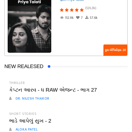
(126.3k)
112.9k
7
57.6k
કુલ એપિસોડ્સ : 20
NEW REALESED
THRILLER
કેપ્ટન આરવ - ધ RAW એજન્ટ - ભાગ 27
DR. NILESH THAKOR
SHORT STORIES
ભાડે આપેલું સુખ - 2
ALOKA PATEL