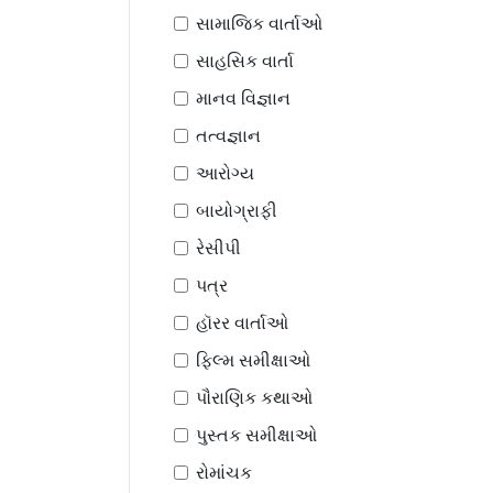
સામાજિક વાર્તાઓ
સાહસિક વાર્તા
માનવ વિજ્ઞાન
તત્વજ્ઞાન
આરોગ્ય
બાયોગ્રાફી
રેસીપી
પત્ર
હૉરર વાર્તાઓ
ફિલ્મ સમીક્ષાઓ
પૌરાણિક કથાઓ
પુસ્તક સમીક્ષાઓ
રોમાંચક