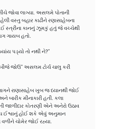
ચે જોવા લાગ્યા. અસલમે પોતાની
ેલી વસ્તુ બહાર કાઢીને રણાસાહેબના
સ્ત્રીના કાનનું ઝૂમકું હતું જે વચ્ચેથી
ો ભાગ ગાયબ હતો.
ાંય પડ્યો તો નથી ને?"
ી બીજે જોઉં" અસલમ ટોર્ચ ચાલુ કરી
 ભાગને રાણાસાહેબ ખુબ જ ધ્યાનથી જોઈ
 અને બારીક મીનાકારી હતી. કલા
ની જાળીદાર કોતરણી એને અનેરો ઉઠાવ
ચ ઈશ્વાનું હોઈ શકે એવું અનુમાન
 વળીને ચોમેર જોઈ રહ્યા.