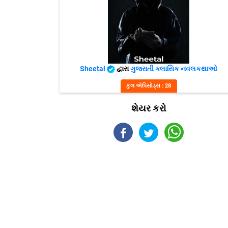
Sheetal
દ્વારા
ગુજરાતી ક્લાસિક નવલકથાઓ
કુલ એપિસોડ્સ : 28
શેયર કરો