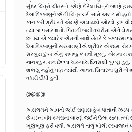
સુંદર ચિત્રો ચીતરતો. એણે દોરેલા ચિત્રો જાણે હ
દેબાશિષબાબુને એની ચિત્રકારી સામે અણગમો હત
કાન કરી શ્રીધરને એમણે અલાયદો ઓરડો ફાળવી દ
ત્યાં જ પસાર થતો. પિતાની જમીનદારીમાં એને લેશમ
છતાંય એ ક્યારેક એમની સાથે ખેતરે કે બજારમાં જતો
દેબાશિષબાબુની સરખામણીએ શ્રીધર એકદમ કોમળ, ઋ
સરખુંય દુઃખ એનું કાળજું કંપાવી મૂકતું. એમના મક
નાનકડું મકાન છેલ્લા ચાર-પાંચ દિવસથી ખુલ્યું હતુ
શકાયું નહોતું પણ ત્યાંથી આવતા સિતારના સુરોએ
વધારી દીધી હતી.
@@@@
અસલમને આવતો જોઈ રાણાસાહેબે પોતાની ઝડપ વધા
છેવાડેના બંધ કમરાના બારણે જઈને ઉભા રહ્યા ત્યા
ખૂણેખૂણે ફરી વળી. અસલમે તાળું ખોલી દરવાજાને ધક્ક