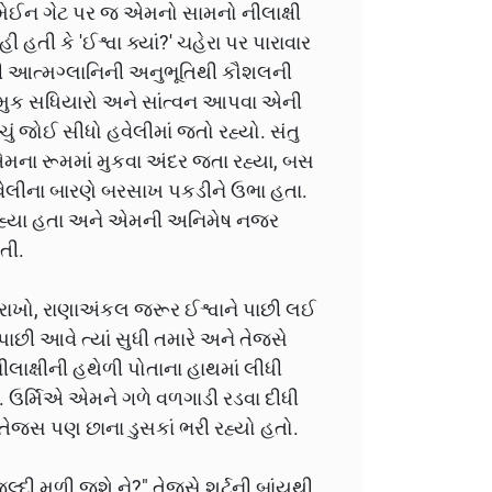
ના મેઈન ગેટ પર જ એમનો સામનો નીલાક્ષી
હતી કે 'ઈશ્વા ક્યાં?' ચહેરા પર પારાવાર
ી આત્મગ્લાનિની અનુભૂતિથી કૌશલની
ને મુક સધિયારો અને સાંત્વન આપવા એની
ું જોઈ સીધો હવેલીમાં જતો રહ્યો. સંતુ
એમના રૂમમાં મુકવા અંદર જતા રહ્યા, બસ
ેલીના બારણે બરસાખ પકડીને ઉભા હતા.
રી રહ્યા હતા અને એમની અનિમેષ નજર
તી.
ત રાખો, રાણાઅંકલ જરૂર ઈશ્વાને પાછી લઈ
પાછી આવે ત્યાં સુધી તમારે અને તેજસે
નીલાક્ષીની હથેળી પોતાના હાથમાં લીધી
. ઉર્મિએ એમને ગળે વળગાડી રડવા દીધી
ેજસ પણ છાના ડુસકાં ભરી રહ્યો હતો.
્દી મળી જશે ને?" તેજસે શર્ટની બાંયથી