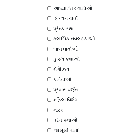
આધ્યાત્મિક વાર્તાઓ
ફિક્શન વાર્તા
પ્રેરક કથા
ક્લાસિક નવલકથાઓ
બાળ વાર્તાઓ
હાસ્ય કથાઓ
મેગેઝિન
કવિતાઓ
પ્રવાસ વર્ણન
મહિલા વિશેષ
નાટક
પ્રેમ કથાઓ
જાસૂસી વાર્તા