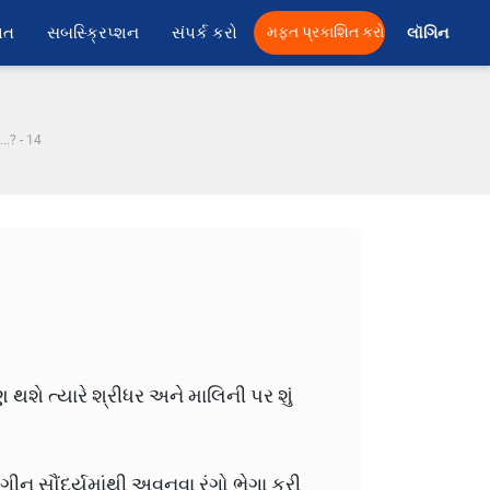
ાત
સબસ્ક્રિપ્શન
સંપર્ક કરો
મફત પ્રકાશિત કરો
લૉગિન 
..? - 14
શે ત્યારે શ્રીધર અને માલિની પર શું
ંગીન સૌંદર્યમાંથી અવનવા રંગો ભેગા કરી