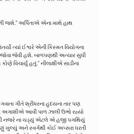
ળી જશે." અર્પિતાએ એના માથે હાથ
તર્યો ત્યાં ઈશ્વરે એની કિસ્મત વિયોગના
ો જોવા જેવી હશે. બાળપણથી અત્યાર સુધી
ણે વિચાર્યું હતું." નીલાક્ષીએ સાડીના
ે ગવાતા ગીતે શ્રીધરના હૃદયના તાર પણ
 એ અગાશીએ આવી પાળ ઝાલી ઉભો રહ્યો
 નજરે ના ચડ્યું એટલે એ હજી પગથિયું
ં ખુલ્યું અને સ્વર્ગથી કોઈ અપ્સરા ધરતી