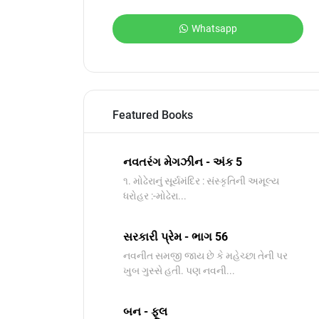
Whatsapp
Featured Books
નવતરંગ મેગઝીન - અંક 5
૧. મોઢેરાનું સૂર્યમંદિર : સંસ્કૃતિની અમૂલ્ય
ધરોહર :-​મોઢેરા...
સરકારી પ્રેમ - ભાગ 56
નવનીત સમજી જાય છે કે મહેચ્છા તેની પર
ખુબ ગુસ્સે હતી. પણ નવની...
બન - ફૂલ