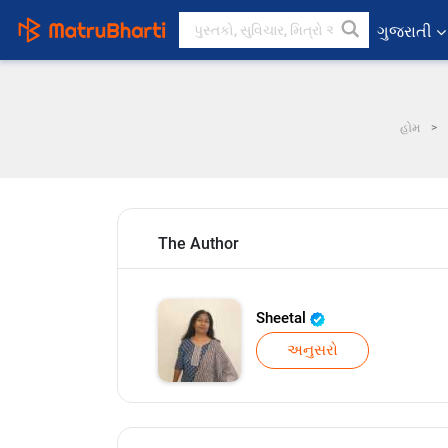
ગુજરાતી
હોમ
The Author
Sheetal
અનુસરો