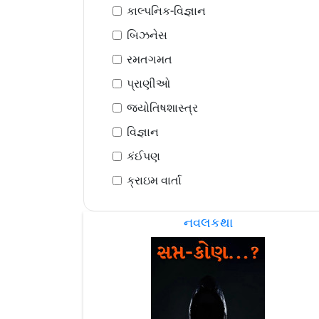
કાલ્પનિક-વિજ્ઞાન
બિઝનેસ
રમતગમત
પ્રાણીઓ
જ્યોતિષશાસ્ત્ર
વિજ્ઞાન
કંઈપણ
ક્રાઇમ વાર્તા
નવલકથા