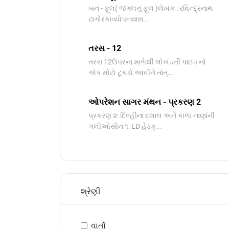
બન - ફૂલ( જંગલનું ફૂલ )લેખક : રવિન્દ્રનાથ
ટાગોરકાવ્યોપન્યાસ​...
તરસ - 12
તરસ 12ઉપરના માળેથી લોખંડની પાઇપ નો
એક મોટો ટૂકડો આવીને તાંત્...
ઓપરેશન સાગર મંથન - પ્રકરણ 2
પ્રકરણ ૨: દિલ્હીના દલાલ અને કાળા નાણાંની
ગલીઓસીન ૧: ED હેડક્...
શ્રેણી
વાર્તા