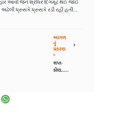
ાર આવી જેને શ્રીધર દિગમૂઢ થઈ જોઈ
ઢેલી ધ્રુસકે ધ્રુસકે રડી રહી હતી...
આગળ
›
નું
પ્રકરણ
સપ્ત-
કોણ...?
- 15