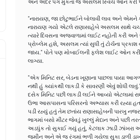
અને અંદર પગ મુકતા જ અસલમે સ્વિચ ઓન કરી 
"નારાયણ, જા છોટુભાઈને બોલાવી લાવ અને એમને કે'
નારાયણ ગયો એટલે રાણાસાહેબે અસલમ સાથે ચર્ચાન
ત્યારે દિવસના અજવાળામાં લાઈટ નહોતી કરી અન
પ્રોબ્લેમ હશે, અસલમ ત્યાં સુધી તું ટોર્ચના પ્રક
જાય." પોતે પણ મોબાઈલની ફ્લેશ લાઈટ ઓન કર
લાગ્યા.
"એક મિનિટ સર, બેડના ખૂણાના પાછલા પાયા આગળ ક
નથી હું ક્યાંકથી લાકડી કે સાવરણી એવું શોધી 
દસેક મિનિટ પછી લાકડી લઈને આવ્યો એટલામાં રાણ
ઉભા આસપાસના પરિસરનો અભ્યાસ કરી રહ્યા હતા. 
પડી રહ્યું હતું તેમ છતાંય રાણાસાહેબની પારખુ ન
ભાગમાં બસો મીટર જેવડું ખુલ્લું મેદાન અને પછી તર
અડધુંક તો સુકાઈ ગયું હતું, કેટલાક ઝાડી ઝાંખરા 
જમીન અને એ જ રંગમાં ભળી ગયેલા સુકા ડાળી ડાખ