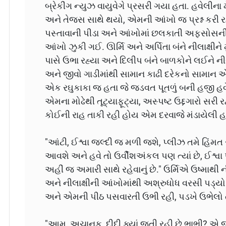
બ્રેકીંગ ન્યુઝ વાયુવેગે પ્રસરી ગયા હતા. હવેલી
અને તેજસ સાથે થયો, એમની આંખો જ પ્રશ્ન કરી રહી 
પસ્તાવાની પીડા અને આંખોમાં છલકાતી અફસોસન
આંખો ઝુકી ગઈ. ઊર્મિ અને અર્પિતા બંને નીલાક્ષી
પાસે ઉભા રહ્યા અને દિલીપ બંને બાળકોને લઈને નીચ
અને જીવો ગાડીમાંથી સામાન કાઢી દરેકનો સામાન 
એક રઘુકાકા જ હતા જે જડવત પૂતળું બની હજી હવ
એમના મોઢેથી તૂટ્યાફૂટ્યા, અસ્પષ્ટ ઉદ્દગારો સ
કોઈની રાહ તાકી રહી હોય એમ દરવાજે મંડાયેલી હ
"આંટી, ઈશ્વા જલ્દી જ મળી જશે, પ્લીઝ તમે હિંમ
આવશે અને હવે તો ઉર્વીશઅંકલ પણ ત્યાં છે, ઈશ્વા 
અહીં જ અમારી સાથે રહેવાનું છે." ઉર્મિએ ઉષ્માથી 
અને નીલાક્ષીની આંખોમાંથી અશ્રુધોધ વરસી પડ્યો
અને એમની પીઠ પસવારતી ઉભી રહી, પડખે ઉભેલો ત
"આમ, અચાનક, દીદી ક્યાં જતી રહી છે ભાભી? એ જલ