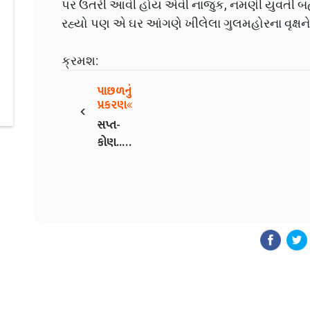
પર ઉતરી આવી હોય એવી નાજુક, નમણી યુવતી બહ
રહ્યો પણ એ ઘર આંગણે ખીલેલા ગુલમહોરના વૃક્ષને અ
ક્રમશ:
પાછળનું
‹
પ્રકરણ
સપ્ત-
કોણ...?
- 13