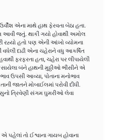
ર્વીશ એના માથે હાથ ફેરવતા બેઠા હતા.
 નામ આવી જતું. થાકી ગયો હોવાથી અમોલ
રી રહ્યો હતો પણ એની આંખો વ્યોમના
 વધેલી દાઢી એના ચહેરાને વધુ આકર્ષિત
 હવાથી ફરફરતા હતા, ચહેરા પર લીપાયેલી
સાયેલા બંને હાથની મુઠ્ઠીઓ ભીંસીને એ
ના ભાવ ઉપસી આવ્યા, પોતાના મનોભાવ
ાની જાતને મોબાઈલમાં પરોવી દીધી.
સુનો ત્રિવેણી સંગમ ઘુમરીઓ લેવા
એ પહેલાં તો ઈશ્વાના ગાયબ હોવાના