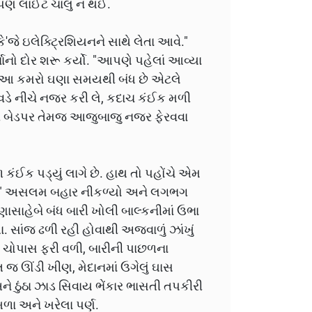
પણ લાઈટ ચાલુ ન થઈ.
જે ઇલેક્ટ્રિશિયનને સાથે લેતા આવે."
ો દોર શરૂ કર્યો. "આપણે પહેલાં આવ્યા
ે આ કમરો ઘણા સમયથી બંધ છે એટલે
ાશ વડે નીચે નજર કરી લે, કદાચ કંઈક મળી
ી બેડપર તેમજ આજુબાજુ નજર ફેરવવા
ંઈક પડ્યું લાગે છે. હાથ તો પહોંચે એમ
લાવું." અસલમ બહાર નીકળ્યો અને લગભગ
ાસાહેબે બંધ બારી ખોલી બાલ્કનીમાં ઉભા
સાંજ ઢળી રહી હોવાથી અજવાળું ઝાંખું
જર ચોપાસ ફરી વળી, બારીની પાછળના
ત જ ઊંડી ખીણ, મેદાનમાં ઉગેલું ઘાસ
અને ઠુંઠા ઝાડ સિવાય ભેંકાર ભાસતી તપકીરી
ળા અને ખરેલા પર્ણ.