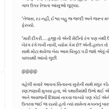
ગાલ ઉપર રેલાતા આંસુઓ લૂછ્યા.
"તેજસ, રડ નહીં, ઈશ્વા બહુ જ જલ્દી અને જરૂર મ
ફેરવ્યો.
"મારી દીકરી.... હજી તો એની મેંદીનો રંગ પણ નથી ઉ
બેરંગ રંગે લખી નાખી, વ્યોમ કેમ છે? એની હાલત ત
સાથે મોટા થયેલા બેય આમ વિખુટા પડી જશે એવું તો કો
પાલવથી આંખો લુછી
@@@@
વહેલી સવારે આવતા સિતારના સુરોની સાથે મધુર કંઠ
રણઝણાવી મુક્યા હતા, એ પથારીમાંથી ઉભો થઈ
અને અવાજની દિશામાં તાકવા લાગ્યો પણ કોઈ એની
ઉતરવા જઈ જ રહ્યો હતો ત્યાં સામેના મકાનનું બારણુ