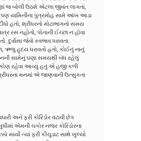
મણાં જ બોલી ઉઠશે એટલા જીવંત લાગતાં,
ો પણ યામિનીના પુત્રમોહ સામે આંખ આડા
ીધો હતો, શ્રીધરનો મોટાભાગનો સમય
ાત્ર રસ નહોતો, પોતાની ઈચ્છા ન હોવા
. દુર્વાસા જેવો સ્વભાવ ધરાવતા
જુ હૃદય ધરાવતો હતો, કોઈનું નાનું
ાનની સામેનું ઘણા સમયથી બંધ રહેલું
ં. કોણ રહેવા આવ્યું હતું એ હજી કળી
 શ્રીધરના મનમાં એ જાણવાની ઉત્સુકતા
રી અને ફરી કોરિડોર વટાવી છેક
ં સુધીમાં એમની ચકોર નજર કોરિડોરના
ો માર્યો ત્યાં ફરી કીચુડાટ સાથે ખુલ્યો