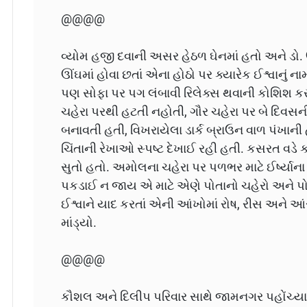
@@@@
વ્યોમ હજી દવાની અસર હેઠળ ઘેનમાં હતો અને ડો. ઉ
ઊંઘમાં હોવા છતાં એના હોઠો પર ક્યારેક ઈશ્વાનું
પણ સોફા પર પગ લંબાવી રિલેક્સ થવાની કોશિશ ક
ચહેરા પરથી હટતી નહોતી, ગૌર ચહેરા પર બે દિવસની
બનાવતી હતી, વિખરાયેલા ડાર્ક બ્રાઉન વાળ પંખાની
ચિંતાની રેખાઓ સ્પષ્ટ દેખાઈ રહી હતી. કસરત વડે ક
સુતો હતો. અમોલના ચહેરા પર પળભર માટે ઈર્ષ્યા
પકડાઈ ન જાય એ માટે એણે પોતાનો ચહેરો અને પોત
ઈશ્વાને યાદ કરતાં એની આંખોમાં રોષ, રીસ અને આં
માંડ્યો.
@@@@
કૌશલ અને દિલીપ પરિવાર સાથે જામનગર પહોંચ્યા 