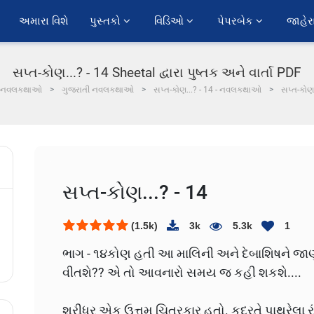
અમારા વિશે
પુસ્તકો 
વિડિઓ 
પેપરબેક 
જાહેર
સપ્ત-કોણ...? - 14 Sheetal દ્વારા પુષ્તક અને વાર્તા PDF
નવલકથાઓ
ગુજરાતી નવલકથાઓ
સપ્ત-કોણ...? - 14 - નવલકથાઓ
સપ્ત-કોણ.
સપ્ત-કોણ...? - 14
(1.5k)
3k
5.3k
1
ભાગ - ૧૪
કોણ હતી આ માલિની અને દેબાશિષને જાણ થ
વીતશે?? એ તો આવનારો સમય જ કહી શકશે....
શ્રીધર એક ઉત્તમ ચિત્રકાર હતો. કુદરતે પાથરેલા ર