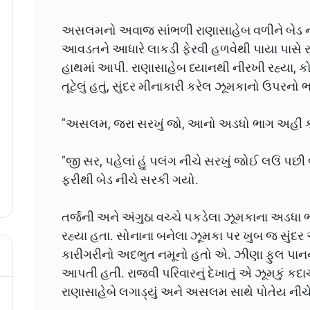
અસલમનો અવાજ સાંભળી રાણાસાહેબ વળીને બેડ ની
આવડતને આધારે લાકડી ફેરવી હળવેથી પાયા પાસે રહ
હાથમાં આપી. રાણાસાહેબ ધ્યાનથી નીરખી રહ્યા, કોઈ 
તૂટેલું હતું, સુંદર મીનાકારી કરેલ ઝૂમકાનો ઉપરન
"અસલમ, જરા સરખું જો, આનો અડધો ભાગ અહીં ક્ય
"જી સર, પહેલાં હું પલંગ નીચે સરખું જોઈ લઉં પછ
ફરીથી બેડ નીચે સરકી ગયો.
તર્જની અને અંગુઠા વચ્ચે પકડેલા ઝૂમકાના અડધા
રહ્યા હતા. સોનાના બનેલા ઝૂમકા પર ખુબ જ સુંદર
કારીગરીનો અદભુત નમૂનો હતો એ. ઝીણા ફુલ પાન
આપતી હતી. રાજવી પરિવારનું દેખાતું એ ઝૂમકું કદા
રાણાસાહેબે લગાડ્યું અને અસલમ સાથે પોતેય નીચે