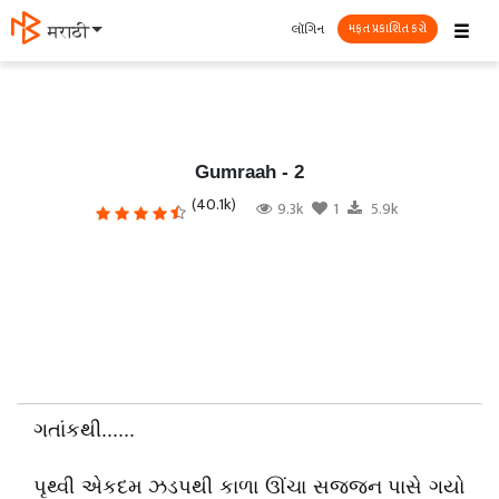
☰
લૉગિન
मराठी
મફત પ્રકાશિત કરો
Gumraah - 2
(40.1k)
9.3k
1
5.9k
ગતાંકથી......
પૃથ્વી એકદમ ઝડપથી કાળા ઊંચા સજ્જન પાસે ગયો