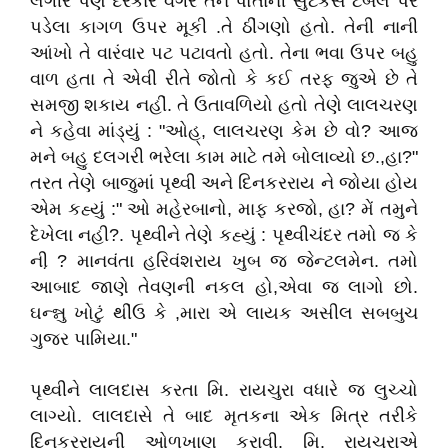
લગીર પણ દરકાર વગર તેને પોતાની સુટકેસ ટેબલ પર
પડેલા કાગળ ઉપર મૂકી .તે ઠીંગણો હતો. તેની નાની
આંખો તે વારંવાર પટ પટાવતો હતો. તેના ભવા ઉપર બહુ
વાળ હતા તે એવી રીતે જોતો કે કઈ તરફ જુએ છે તે
સમજી શકાય નહીં. તે ઉતાવળિયો હતો તેણે લાલચરણ
ને કહેવા માંડ્યું : "ઓહ્, લાલચરણ કેમ છે વો? આજ
મને બહુ દલગરી ભરેલા કામ માટે તમે બોલાવ્યો છ.,હા?"
તરત તેણે બાજુમાં પૃથ્વી અને દિનકરરાય ને જોયા હોય
એમ કહ્યું :" ઓ મહેરબાનો, માફ કરજો, હા? મેં તમુને
દેખેલા નહી?. પૃથ્વીને તેણે કહ્યું : પૃથ્વીચંદર તમો જ કે
ની઼ ? માનવંતા હરિવંશરાય ખુબ જ જેન્ટલમેન. તમો
આબાદ જાણે તેવણની નકલ હો,એવા જ લાગો છો.
ઘન્ન્નુ ખોટું થીંઉ કે ,મારા એ લાયક અસીલ સબબુચ
ગુજર પામિયા."
પૃથ્વીને લાલદાસ કરતા મિ. રાયચુરા વધારે જ લુચ્ચો
લાગ્યો. લાલદાસે તે બાદ મૃતકના એક મિત્ર તરીકે
દિનકરરાયની ઓળખાણ કરાવી. મિ. રાયચુરાએ