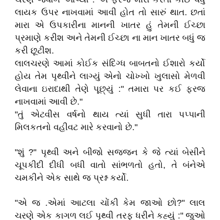
લાયક ઉપર નાખવામાં આવી હોત તો સારું થાત. છતાં
મારા એ ઉપકારીના માનની ખાતર હું તેમની ઈચ્છા
પ્રમાણે કરીશ અને તેમની ઈચ્છા ના માન ખાતર બધું જ
કરી છૂટીશ.
લાલચરણે આમાં કોઈક સંદિગ્ધ બાબતનો ઈશારો કર્યો
હોય તેમ પૃથ્વીને લાગ્યું એનો ચોખ્ખો ખુલાસો મેળવી
લેવાના ઇરાદાથી તેણે પૂછ્યું :" તમારા પર કઈ ફરજ
નાખવામાં આવી છે."
"તું એટવીસ વર્ષનો થાય ત્યાં સુધી તારા પપ્પાની
મિલકતનો વહીવટ મારે કરવાનો છે."
"શું ?" પૃથ્વી અને બીજો સજ્જન કે જે ત્યાં બેસીને
ચૂપકીદી દીધી બધી વાતો સાંભળતો હતો, તે બંનેએ
ચમકીને એક સાથે જ પ્રશ્ન કર્યો.
"એ જ .એમાં આટલા ચોંકી કેમ જાઓ છો?" લાલ
ચરણે એક કાગળ લઈ પૃથ્વી તરફ ધરીને કહ્યું :" જુઓ