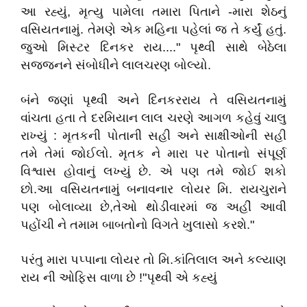
આ રહ્યું, મૃત્યુ પામેલા તમારા પિતાને -મારા શેઠનું
વસિયતનામું. તેમણે એક મહિના પહેલાં જ તે કર્યું હતું.
જુઓ મિસ્ટર દિનકર રાય...." પૃથ્વી સાથે બેઠેલા
સજ્જનને સંબોધીને લાલચરણ બોલ્યો.
બંને જણાં પૃથ્વી અને દિનકરરાય તે વસિયતનામું
વાંચતા હતા તે દરમિયાન લાલ ચરણે આગળ કહેવું ચાલુ
રાખ્યું : મૃતકની પોતાની સહી અને સાક્ષીઓની સહી
તમે તેમાં જોઈલો. મૃતક ને મારા પર પોતાનો સંપૂર્ણ
વિશ્વાસ હોવાનું લખ્યું છે. એ પણ તમે જોઈ શકો
છો.આ વસિયતનામું બનાવનાર લોયર મિ. રાયચુરાને
પણ બોલાવ્યા છે,તેઓ થોડીવારમાં જ અહીં આવી
પહોંચી ને તમામ બાબતોનો વિગતે ખુલાસો કરશે."
પરંતુ મારા પપ્પાના લોયર તો મિ.કાંતિલાલ અને કલ્યાણ
રાય ની ઓફિસ વાળા છે !"પૃથ્વી એ કહ્યું