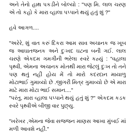
અને તેનો હાથ પકડીને બોલ્યો : "પણ મિ. લાલ ચરણ
એ તો કહો કે મારા વ્હાલા પપ્પાને થયું હતું શું ?"
હવે આગળ....
"અરેરે, શું વાત કરું દિકરા આમ સાવ અચાનક જ ખૂબ
જ આઘાતજનક અને દુઃખદ ઘટના બની ગઈ. લાલ
ચરણે એકદમ ગમગીની ભરેલા સ્વરે કહ્યું : "વહાલા
પૃથ્વી, એમના અચાનક મોતથી મારા જેટલું દુઃખ તો તને
પણ થતું નહીં હોય મેં તો મારો કદરદાન માયાળુ
મોટાભાઈ ગુમાવ્યો છે .જીગરી મિત્ર ગુમાવ્યો છે એ મારા
માટે મારા મોટા ભાઈ સમાન...."
"પરંતુ, મારા વ્હાલા પપ્પાને થયું હતું શું ?" એકદમ કડક
સ્વરે પૃથ્વીએ બીજી વાર પુછ્યુ.
"ખરેખર ,એમના જેવા સજ્જન માણસ આખા મુંબઈ માં
મળી આવશે નહીં."