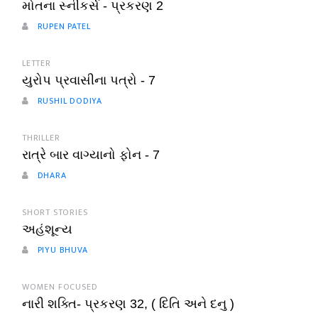
મોતના સ્નીકર્સ - પ્રકરણ 2
RUPEN PATEL
LETTER
યુરોપ પ્રવાસીના પત્રો - 7
RUSHIL DODIYA
THRILLER
રાત્રે બાર વાગ્યાનો ફોન - 7
DHARA
SHORT STORIES
અહંશૂન્ય
PIYU BHUVA
WOMEN FOCUSED
નારી શક્તિ- પ્રકરણ 32, ( દિતિ અને દનુ )