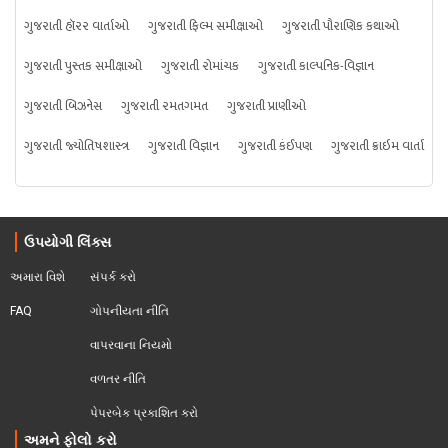
ગુજરાતી હૉરર વાર્તાઓ
ગુજરાતી ફિલ્મ સમીક્ષાઓ
ગુજરાતી પૌરાણિક કથાઓ
ગુજરાતી પુસ્તક સમીક્ષાઓ
ગુજરાતી રોમાંચક
ગુજરાતી કાલ્પનિક-વિજ્ઞાન
ગુજરાતી બિઝનેસ
ગુજરાતી રમતગમત
ગુજરાતી પ્રાણીઓ
ગુજરાતી જ્યોતિષશાસ્ત્ર
ગુજરાતી વિજ્ઞાન
ગુજરાતી કંઈપણ
ગુજરાતી ક્રાઇમ વાર્તા
ઉપયોગી લિંક્સ
અમારા વિશે
સંપર્ક કરો
FAQ
ગોપનીયતા નીતિ
વાપરવાના નિયમો 
વળતર નીતિ
પેપરબેક પ્રકાશિત કરો
અમને ફોલો કરો