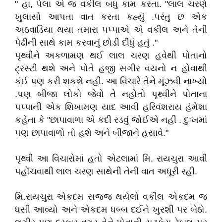
" હા, પેલા એ જ વકીલ બધુ કામ કરતા. "લાલ ચરણે
ખુલાસો આપતા વાત કરતા કહ્યું .પરંતુ છ એક
અઠવાડિયા થયા તમારા પપ્પાએ એ વકીલ અને તેની
પેઢીની સાથે કામ કરવાનું છોડી દીધું હતું ."
પૃથ્વીને અકળામણ થઈ ‌લાલ ચરણ હવેથી પોતાનો
ટ્રસ્ટી થશે અને પોતે હજી સગીર વયનો ન હોવાથી
કંઈ પણ કરી શકશે નહીં. આ વિચારે તેને મૂંઝવી નાખ્યો
.પણ બીજા લોકો જેવો તે નહોતો પૃથ્વીને પોતાના
પપ્પાની એક શિખામણ યાદ આવી હરિવંશરાય હંમેશા
કહેતા કે "છાપાવાળા એ કદી રડવું જોઈએ નહીં . દુઃખમાં
પણ છાપાવાળો તો હશે અને બીજાને હસાવે."
પૃથ્વી આ વિચારોમાં હતો એટલામાં મિ. રાયચુરા આવી
પહોંચવાથી લાલ ચરણ સાથેની તેની વાત અધૂરી રહી.
મિ.રાયચુરા એકદમ સજ્જ થયેલો વકીલ એકદમ જ
ધસી આવ્યો અને એકદમ ધબ્બ દઈને ખુરશી પર બેઠો.