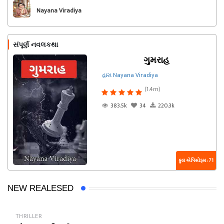
Nayana Viradiya
સંપૂર્ણ નવલકથા
ગુમરાહ
દ્વારા Nayana Viradiya
(1.4m)
383.5k
34
220.3k
કુલ એપિસોડ્સ : 71
NEW REALESED
THRILLER