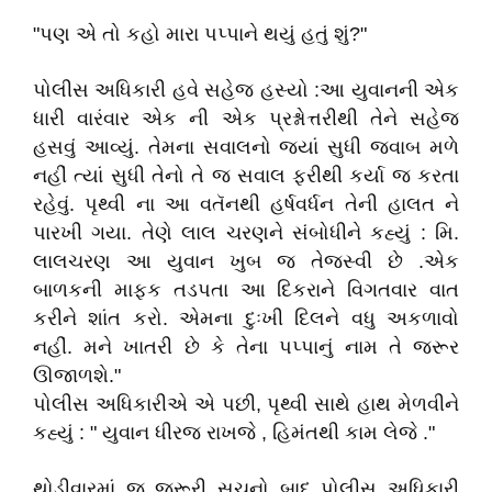
"પણ એ તો કહો મારા પપ્પાને થયું હતું શું?"
પોલીસ અધિકારી હવે સહેજ હસ્યો :આ યુવાનની એક
ધારી વારંવાર એક ની એક પ્રશ્નોત્તરીથી તેને સહેજ
હસવું આવ્યું. તેમના સવાલનો જ્યાં સુધી જવાબ મળે
નહીં ત્યાં સુધી તેનો તે જ સવાલ ફરીથી કર્યા જ કરતા
રહેવું. પૃથ્વી ના આ વતૅનથી હર્ષવર્ધન તેની હાલત ને
પારખી ગયા. તેણે લાલ ચરણને સંબોધીને કહ્યું : મિ.
લાલચરણ આ યુવાન ખુબ જ તેજસ્વી છે .એક
બાળકની માફક તડપતા આ દિકરાને વિગતવાર વાત
કરીને શાંત કરો. એમના દુઃખી દિલને વધુ અકળાવો
નહીં. મને ખાતરી છે કે તેના પપ્પાનું નામ તે જરૂર
ઊજાળશે."
પોલીસ અધિકારીએ એ પછી, પૃથ્વી સાથે હાથ મેળવીને
કહ્યું : " યુવાન ધીરજ રાખજે , હિમંતથી કામ લેજે ."
થોડીવારમાં જ જરૂરી સૂચનો બાદ પોલીસ અધિકારી