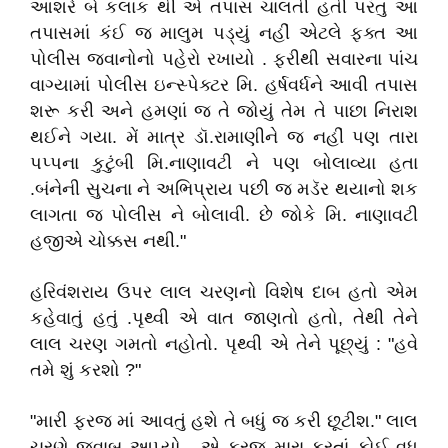
આશરે બે કલાક થી એ તપાસ ચાલતી હતી પરંતુ આ
તપાસમાં કંઈ જ માલુમ પડ્યું નહીં એટલે ફક્ત આ
પોલીસ જવાનોનો પહેરો રખાયો . ફરીથી સવારના પાંચ
વાગ્યામાં પોલીસ ઇન્સ્પેક્ટર મિ. હર્ષવર્ધને આવી તપાસ
શરૂ કરી અને હમણાં જ તે જોયું તેમ તે પાછા નિરાશ
થઈને ગયા. મેં માત્ર ડૉ.રામાણીને જ નહીં પણ તારા
પપ્પના કુટુંબી મિ.નાણાવટી ને પણ બોલાવ્યા હતા
.બંનેની સુચના ને અભિપ્રાય પછી જ મડૅર થયાનો શક
લાગતા જ પોલીસ ને બોલાવી. છે જોકે મિ. નાણાવટી
હજીએ ચોક્કસ નથી."
હરિવંશરાય ઉપર લાલ ચરણનો વિશેષ દાબ હતો એમ
કહેવાતું હતું .પૃથ્વી એ વાત જાણતો હતો, તેથી તેને
લાલ ચરણ ગમતો નહોતો. પૃથ્વી એ તેને પૂછ્યું : "હવે
તમે શું કરશો ?"
"મારી ફરજ માં આવતું હશે તે બધું જ કરી છૂટીશ." લાલ
ચરણે જવાબ આપ્યો . એ ફરજ મારા કરતાં કોઈ વધુ