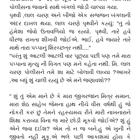
પોલીસના જવાનો સાથે બંગલો જોડી ચાલ્યા ગયા.
પૃથ્વી ,લાલ ચરણ અને બીજો એક સજ્જન બંગલાની
અંદર દાખલ થયા. લાલ ચરણે પૃથ્વીને કહ્યું: "તું તો
હંમેશા જેવો ઉતાવળિયો જ રહ્યો. પૃથ્વી, તારે હવે
ધીરજ રાખતા શીખવી જોઈએ. ભાઈ, હવે જ્યારે તારે
માથે તારા પપ્પાનું શિરચ્છત્ર નથી...."
"પરંતુ શું આટલી આટલી વાર પૂછ્યા પછી પણ તમે મારા
પપ્પાના મૃત્યુ ની વિગત પણ મને કહેતા નથી. મિ. લાલ
ચરણ પોલીસને તમે શા માટે બોલાવી લાવ્યા ?આખરે
,આ બધું શું ચાલી રહ્યું છે એ મને જણાવશો??
" શું તું એમ માને છે કે મારા જીગરજાન મિત્ર સમાન,
મારા શેઠ સાહેબ જેમના હાથ નીચે વીસ વર્ષથી હું જે
નોકરી કરું છું તેમને રહસ્યમય રીતે મારી નાખનારાને
શિક્ષા કરાવ્યા વિના જ મારે છોડી મૂકવો જોઈએ? શું હું
એને જવા દઈશ? એમ તો ન જ બને.હુ એ ખુની ને
જીવતો નહીં મુકુ.એ ભલે પછી આકાશમાં હોય કે