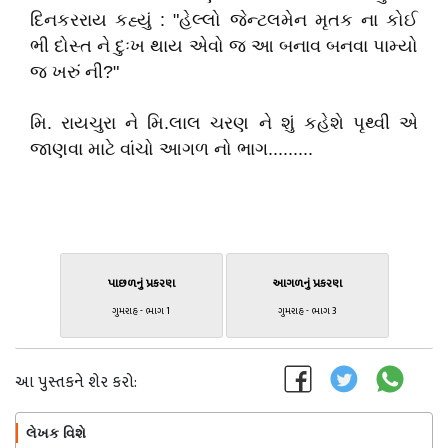
દિનકરરાય કહ્યું : "હેલ્લો જેન્ટલમેન મૃતક ના કોઈ
ભી દોસ્ત ને દુઃખ થાય એવો જ આ બનાવ બનવા પામ્યો
જ ખરું ની?"
મિ. રાયચુરા ને મિ.લાલ ચરણ ને શું કહેશે પૃથ્વી એ
જાણવા માટે વાંચો આગળ નો ભાગ.........
પાછળનું પ્રકરણ
આગળનું પ્રકરણ
ગુમરાહ - ભાગ 1
ગુમરાહ - ભાગ 3
આ પુસ્તકને શેર કરો:
લેખક વિશે
અનુસરો