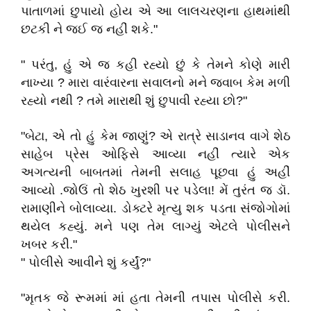
પાતાળમાં છુપાયો હોય એ આ લાલચરણના હાથમાંથી
છટકી ને જઈ જ નહીં શકે."
" પરંતુ, હું એ જ કહી રહ્યો છું કે તેમને કોણે મારી
નાખ્યા ? મારા વારંવારના સવાલનો મને જવાબ કેમ મળી
રહ્યો નથી ? તમે મારાથી શું છુપાવી રહ્યા છો?"
"બેટા, એ તો હું કેમ જાણું? એ રાત્રે સાડાનવ વાગે શેઠ
સાહેબ પ્રેસ ઓફિસે આવ્યા નહીં ત્યારે એક
અગત્યની બાબતમાં તેમની સલાહ પૂછવા હું અહીં
આવ્યો .જોઉં તો શેઠ ખુરશી પર પડેલા! મેં તુરંત જ ડૉ.
રામાણીને બોલાવ્યા. ડોક્ટરે મૃત્યુ શક પડતા સંજોગોમાં
થયેલ કહ્યું. મને પણ તેમ લાગ્યું એટલે પોલીસને
ખબર કરી."
" પોલીસે આવીને શું કર્યું?"
"મૃતક જે રૂમમાં માં હતા તેમની તપાસ પોલીસે કરી.