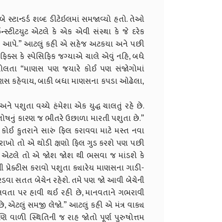
ે સ્ટાન્ડર્ડ શબ્દ ડીટેઇલમાં સમજાવ્યો હતો. તેઓ
્સ્ટીટયુટ એટલે કે એક એવી સંસ્થા કે જે દરેક
લગાવી આપે.” આટલું કહી એ સહેજ અટકયા અને પછી
િક્સ કે સ્પેસિફિક જગ્યાએ ચાલે એવું નહિ, બધે
ય બોલતા “માણસ પણ જયારે કોઈ પણ સંજોગોમાં
્ડ માણસ કહેવાય, બાકી બધા માણસના કપડા ઓઢેલા,
પશુતા વચ્ચે હંમેશા એક યુદ્ધ ચાલતું રહે છે.
ષનું કારણ જ ભીતરે ઉછાળા મારતી પશુતા છે.”
ઈ કુતરાને સારું ફિલ કરાવવા માટે મસ્ત નવા
ું રાખો તો એ થોડી ક્ષણો ફિલ ગુડ કરશે પણ પછી
 એટલે તો એ જોશ જોશ થી ભસવા જ માંડશે કે
 પ્રેક્ટીસ કરાવો પશુતા ક્યારેય માણસના ગાડી-
રડવા સતત બેચેન રહેશે. તમે પણ જો આવી બેચેની
ાનવતા પર હાવી થઈ રહી છે, માનવતાને ગભરાવી
 છે, એટલું સમજી લેજો.” આટલું કહી એ મંત્ર વાક્ય
 વાળી સ્થિતિની જ રાહ જોતો પૂર્ણ પુરુષોત્તમ