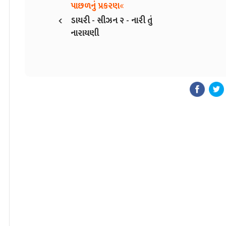
પાછળનું પ્રકરણ
‹
ડાયરી - સીઝન ૨ - નારી તું
નારાયણી