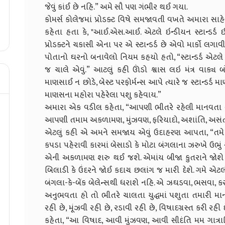
જેવું કાંઈ છે નહિ.” અમે સૌ પણ ગંભીર થઈ ગયા.
કોમર્સ કોલેજમાં પ્રોડક્ટ વિષે સમજાવતી વખતે અમારા સાહેબ
કહેતા હતા કે, "આઈ.એસ.આઈ. એટલે ઇન્ડીયન સ્ટાન્ડર્ડ ઇન
પ્રોડક્ટને ચકાસી એના પર એ સ્ટાન્ડર્ડ છે એવો માર્કો 
પોતાનો ઘરનો બનાવેલો નિયમ કહયો હતો, “સ્ટાન્ડર્ડ એટલે ફ
જ ચાલે એવું.” આટલું કહી ઊંડો શ્વાસ લઇ મંત્ર વાક્
માણસાઈ ન છોડે, બેસ્ટ પરફોર્મન્સ આપે ત્યારે જ સ્ટાન્ડર
માણસના મહોરા પહેરેલા પશુ કહેવાય.”
અમારા એક વડીલ કહેતા, “આપણી ભીતરે રહેલી માનવતા અને 
આપણી તમામ અકળામણ, મુંઝવણ, ફરિયાદો, અશાંતિ, અસંતો
એટલું કહી એ અમને સમજાય એવું ઉદાહરણ આપતા, “તમે કો
કપડા પહેરાવી કારમાં બેસાડો કે મોટા બંગલાના ઝરુખે ઉભ
એની અકળામણ શરુ થઈ જશે. એમાંય બીજા કુતરાને જોશે
બિલાડી કે ઉંદરને જોઈ કદાચ છલાંગ જ મારી દેશે. ગમે એટલી
બંગલા-કે-બેંક બેલેન્સથી ધરાશે નહિ. એ ઝઘડવા, ભસવા, ક
અનુભવતા હો તો ભીતરે ચાલતા યુદ્ધમાં પશુતા તમારી મ
રહી છે, મૂંઝવી રહી છે, રડાવી રહી છે, વિષાદગ્રસ્ત કરી રહી
કહેતા, “આ વિષાદ, આવી મુંઝવણ, આવી સીદંતિ મમ ગાત્રાણિ