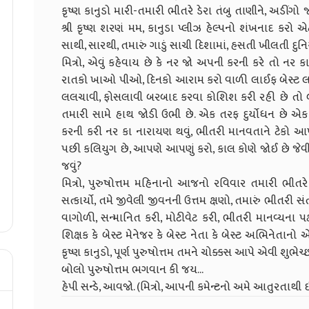
કૃષ્ણ કાનુડો મારી-તમારી ભીતરે ડેરા તંબુ તાણીને, અડીંગ
શ્રી કૃષ્ણ શરણં મમ, કાનુડા પ્લીઝ હેલ્પનો શંખનાદ કરો એટલ
સાથી, સારથી, તમારું ગાડું સાચી દિશામાં, હસતી ખીલતી દુનિય
મિત્રો, એવું કહેવાય છે કે નર જો અપની કરની કરે તો ન
રાતકો ખાઓ પીઓ, દિનકો આરામ કરો વાળી લાઈફ બેસ્ટ લાઈફ 
લલચાવી, ફોસલાવી બરબાદ કરવા કોશિશ કરી રહી છે તો બ
તમારી સામે હાથ જોડી ઉભી છે. એક તરફ દુર્યોધન છે એક 
કરની કરી નર કા નારાયણ થવું, ભીતરી માનવતાને ટેકો આપવ
પછી કલિયુગ છે, આપણે આપણું કરો, કાલ કોણે જોઈ છે જેવી દ
જવું?
મિત્રો, પુરુષોત્તમ મહિનાનો આજનો રવિવાર તમારી ભીતર
સત્કાર્યો, તમે જીવેલી જીવનની ઉત્તમ ક્ષણો, તમારું ભીતર
વાગોળી, સન્માનિત કરી, મોટીવેટ કરી, ભીતરી માનવ્યના પક્
શિક્ષક કે બેસ્ટ મેનેજર કે બેસ્ટ નેતા કે બેસ્ટ અભિનેતાનો
કૃષ્ણ કાનુડો, પૂર્ણ પુરુષોત્તમ તમને ચોક્કસ આપે એવી શુભેચ
બોલો પુરુષોત્તમ ભગવાન કી જય...
હેપી સન્ડે, આવજો. (મિત્રો, આપની કમેન્ટનો અમે આતુરતાથી ઈ