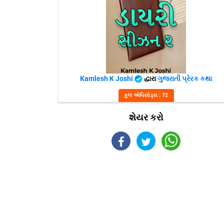
Kamlesh K Joshi
દ્વારા
ગુજરાતી પ્રેરક કથા
કુલ એપિસોડ્સ : 72
શેયર કરો