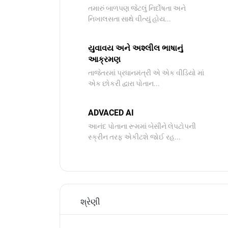
તમારું બાળપણ જેટલું નિર્દોષતા અને
નિખાલસતા સાથે વીત્યું હોય...
યુવાવય અને અશ્લીલ ભાષાનું
આક્રમણ
તાજેતરમાં પ્રધાનમંત્રી એ એક વીડિયો માં
એક છોકરી દ્વારા પોતાન...
ADVACED AI
આનંદ પોતાના રૂમમાં બેસીને લેપટોપની
સ્ક્રીન તરફ એકીટશે જોઈ રહ...
શ્રેણી