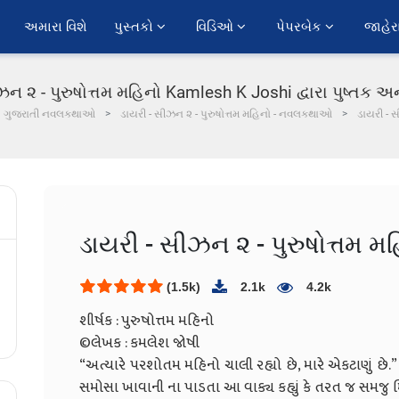
અમારા વિશે
પુસ્તકો 
વિડિઓ 
પેપરબેક 
જાહેર
ન ૨ - પુરુષોત્તમ મહિનો Kamlesh K Joshi દ્વારા પુષ્તક અને
ગુજરાતી નવલકથાઓ
ડાયરી - સીઝન ૨ - પુરુષોત્તમ મહિનો - નવલકથાઓ
ડાયરી - સ
ડાયરી - સીઝન ૨ - પુરુષોત્તમ મ
(1.5k)
2.1k
4.2k
શીર્ષક : પુરુષોત્તમ મહિનો
©લેખક : કમલેશ જોષી
“અત્યારે પરશોતમ મહિનો ચાલી રહ્યો છે, મારે એકટાણું છે.”
સમોસા ખાવાની ના પાડતા આ વાક્ય કહ્યું કે તરત જ સમજુ મિત્