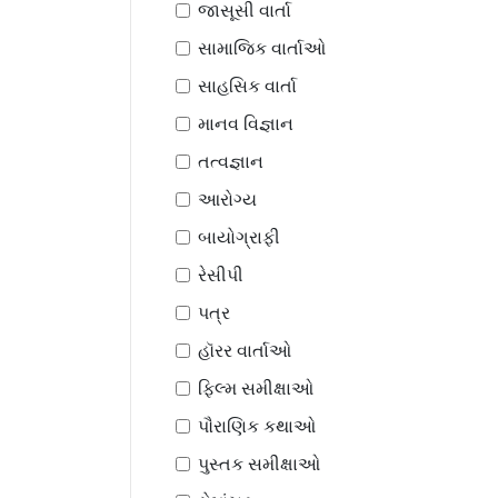
જાસૂસી વાર્તા
સામાજિક વાર્તાઓ
સાહસિક વાર્તા
માનવ વિજ્ઞાન
તત્વજ્ઞાન
આરોગ્ય
બાયોગ્રાફી
રેસીપી
પત્ર
હૉરર વાર્તાઓ
ફિલ્મ સમીક્ષાઓ
પૌરાણિક કથાઓ
પુસ્તક સમીક્ષાઓ