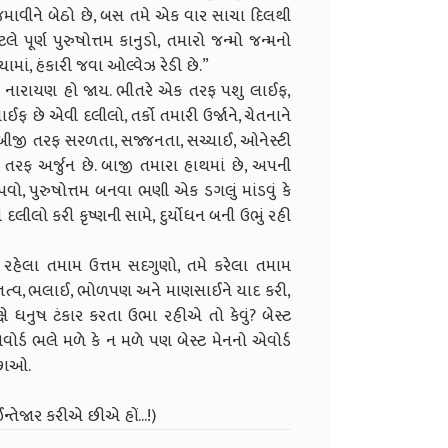
ો જમાવીને બેઠો છે, બસ તમે એક વાર સાચા દિલથી
ે પૂર્ણ પુરુષોત્તમ કાનુડો, તમારો જન્મો જન્મનો
ામાં, હંકારી જવા ઓલ્વેઝ રેડી છે.”
ર કા નારાયણ હો જાય. ભીતરે એક તરફ પશુ લાઈફ,
છે એવી દલીલો, તર્કો તમારી ઉર્જાને, ચેતનાને
ીજી તરફ સરળતા, સજ્જનતા, સચ્ચાઈ, ઓનેસ્ટી
તરફ અર્જુન છે. બાજી તમારા હાથમાં છે, અપની
ો, પુરુષોત્તમ બનવા ભણી એક ડગલું માંડવું કે
લીલો કરી કૃષ્ણની સામે, દુર્યોધન બની ઉભું રહી
ે રહેલા તમામ ઉત્તમ સદગુણો, તમે કરેલા તમામ
ી સંતત્વ, ભલાઈ, ભોળપણ અને માણસાઈને યાદ કરી,
ષે ધનુષ ટંકાર કરતા ઉભા રહીએ તો કેવું? બેસ્ટ
 એવોર્ડ ભલે મળે કે ન મળે પણ બેસ્ટ મેનનો એવોર્ડ
્છાઓ.
ન્તેજાર કરીએ છીએ હોં...!)