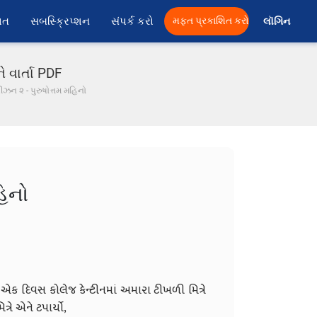
ાત
સબસ્ક્રિપ્શન
સંપર્ક કરો
મફત પ્રકાશિત કરો
લૉગિન 
 વાર્તા PDF
ીઝન ૨ - પુરુષોત્તમ મહિનો
હિનો
 એક દિવસ કોલેજ કેન્ટીનમાં અમારા ટીખળી મિત્રે
રે એને ટપાર્યો,