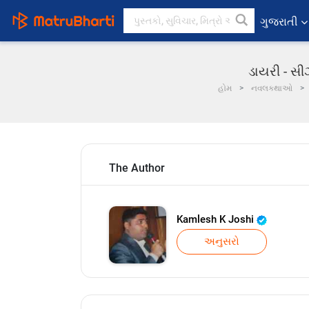
ગુજરાતી
ડાયરી - સીઝ
હોમ
નવલકથાઓ
The Author
Kamlesh K Joshi
અનુસરો