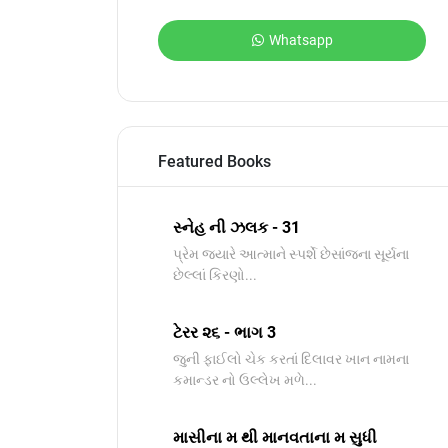
Whatsapp
Featured Books
સ્નેહ ની ઝલક - 31
પ્રેમ જ્યારે આત્માને સ્પર્શે છેસાંજના સૂર્યના
છેલ્લાં કિરણો...
ટેરર ૨૬ - ભાગ 3
જુની ફાઈલો ચેક કરતાં દિલાવર ખાન નામના
કમાન્ડર નો ઉલ્લેખ મળે...
માસીના મ થી માનવતાના મ સુધી