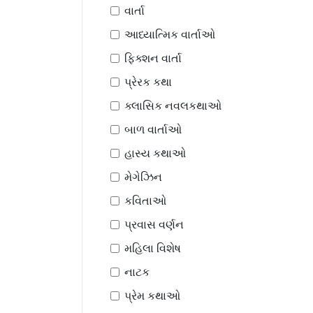
વાર્તા
આધ્યાત્મિક વાર્તાઓ
ફિક્શન વાર્તા
પ્રેરક કથા
ક્લાસિક નવલકથાઓ
બાળ વાર્તાઓ
હાસ્ય કથાઓ
મેગેઝિન
કવિતાઓ
પ્રવાસ વર્ણન
મહિલા વિશેષ
નાટક
પ્રેમ કથાઓ