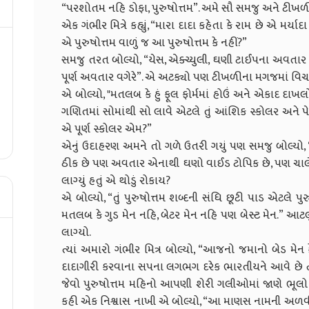
“પરશોતમ નહિ ડોફા, પુરુષોત્તમ”. અમે સૌ સમજુ અને ટીખળી 
એક ગંભીર મિત્રે કહ્યું, “મારા દાદા કહેતા કે રામ છે એ મર્યાદા
એ પુરુષોત્તમ વાળું જ આ પુરુષોત્તમ કે નહીં?”
સમજુ તરત બોલ્યો, “યેસ, એક્ચ્યુલી, ઘણી ટાઈપના અવતા
પૂર્ણ અવતાર વગેરે”. એ અટક્યો પણ ટીખળીના મગજમાં વિચા
એ બોલ્યો, "મતલબ કે હું ફૂલ ફોર્મમાં હોઉં અને એકાદ દાખલ
ગણિતમાં સોમાંથી સો લાવે એટલે તું આંશિક સ્કોલર અને પ
એ પૂર્ણ સ્કોલર એમ?”
એનું ઉદાહરણ અમને તો ગળે ઉતરી ગયું પણ સમજુ બોલ્યો, “વિદ્
ઠીક છે પણ અવતાર એનાથી ઘણો વાઈડ ટોપિક છે, પણ ચાલે.
લાગ્યું હતું એ થોડું રોકાય?
એ બોલ્યો, “તું પુરુષોત્તમ શબ્દની સંધિ છૂટી પાડ એટલે પ
મતલબ કે ગુડ મેન નહિ, બેટર મેન નહિ પણ બેસ્ટ મેન.” આટ
લાગ્યો.
ત્યાં અમારો ગંભીર મિત્ર બોલ્યો, “આજનો જમાનો બેડ મેન
દાદાગીરી કરવાના સપના લગભગ દરેક ભારતીયને આવે છે ત્
જેવો પુરુષોત્તમ મહિનો આપણી શેરી ગલીઓમાં જાણે ભૂલો
કહી એક નિશ્વાસ નાખી એ બોલ્યો, “આ માણસ નામની અળવીતરી