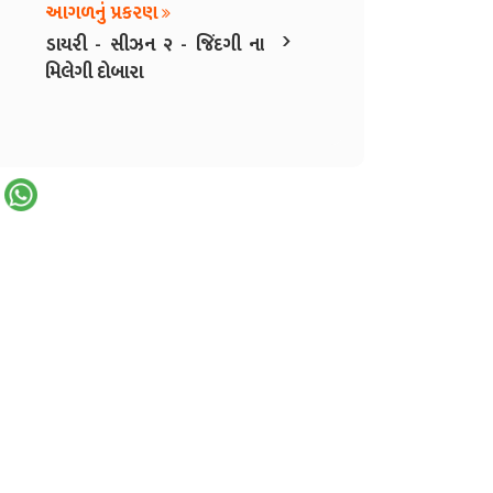
આગળનું પ્રકરણ
›
ડાયરી - સીઝન ૨ - જિંદગી ના
મિલેગી દોબારા