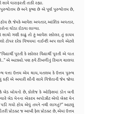
સામે વારાફરતી તાકી રહ્યા.
 પુરુષોત્તમ છે અને કૃષ્ણ છે એ પૂર્ણ પુરુષોત્તમ છે,
ર હોય છે. જેમકે આવેશ અવતાર, આંશિક અવતાર,
રોના ઘોડા દોડવા લાગ્યા.
ો સાચો ગણી કાઢું તો હું આવેશ સ્કોલર, તું કાયમ
ેલો ટોપર દરેક વિષયમાં નાઈન્ટી અપ લાવે એટલે
યાર્થી પૂરતી કે સ્કોલર વિદ્યાર્થી પૂરતી એ વાત
..” એ અટક્યો. પણ હવે ટીખળીનું દિમાગ ચાલવા
ુરુષ વત્તા ઉત્તમ એમ થાય, મતલબ કે ઉત્તમ પુરુષ
લું કહી એ અમારી સૌની સામે વિજેતાની જેમ જોવા
 કે બેડ બોયનો છે, કોલેજ કે ઓફિસમાં ડોન બની
યારે બેડ મેનના એકદમ અપોઝીટ એવો બેસ્ટ મેન
 પડી ગયો હોય એવું તમને નથી લાગતું?” આટલું
 પ્રોડક્ટ જ આખી ફેલ પ્રોડક્ટ છે, એમાં ઉત્તમ