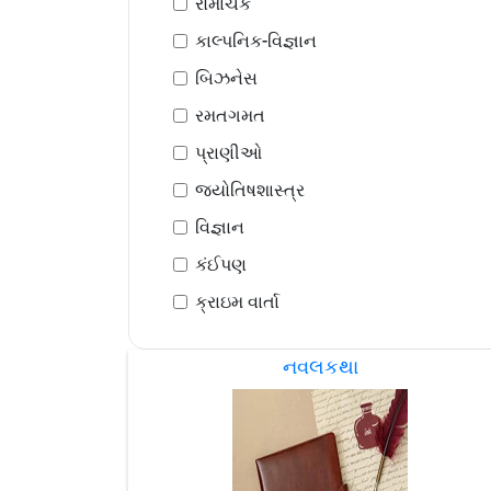
રોમાંચક
કાલ્પનિક-વિજ્ઞાન
બિઝનેસ
રમતગમત
પ્રાણીઓ
જ્યોતિષશાસ્ત્ર
વિજ્ઞાન
કંઈપણ
ક્રાઇમ વાર્તા
નવલકથા