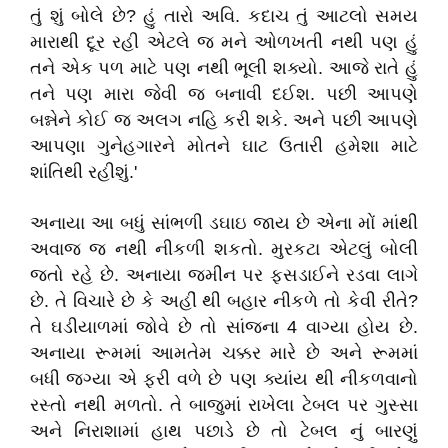
તું શું બોલે છે? હું તારો અવિ. કદાચ તું આટલો સમય
મારાથી દૂર રહી એટલે જ મને ઓળખતી નથી પણ હું
તને એક પળ માટે પણ નથી ભૂલી શક્યો. આજે રાતે હું
તને પણ મારા જેવી જ બનાવી દઈશ. પછી આપણે
બન્નેને કોઈ જ અલગ નહિ કરી શકે. અને પછી આપણે
આપણા ગુનેહગારને મોતને ઘાટ ઉતારી હમેશા માટે
શાંતિથી રહીશું.'
અનાયા આ બધું સાંભળી ડઘાઇ જાય છે એના મોં માંથી
અવાજ જ નથી નીકળી શકતો. મુરકટા એટલું બોલી
જતો રહે છે. અનાયા જમીન પર ફસડાઈને રડવા લાગે
છે. તે વિચારે છે કે અહીં થી બહાર નીકળે તો કેવી રીતે?
તે ઘડીયાળમાં જોવે છે તો સાંજના 4 વાગ્યા હોય છે.
અનાયા રૂમમાં આમતેમ ચક્કર મારે છે અને રૂમમાં
બધી જગ્યા એ ફરી વળે છે પણ ક્યાંય થી નીકળવાનો
રસ્તો નથી મળતો. તે બાજુમાં રાખેલા ટેબલ પર ગુસ્સા
અને નિરાશામાં હાથ પછાડે છે તો ટેબલ નું બારણું