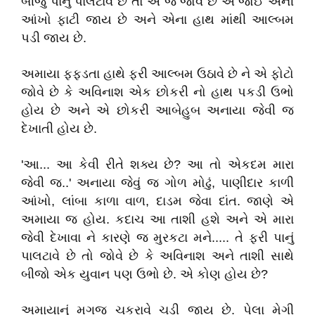
બીજું પાનું પાલટાવે છે તો એ જે જોવે છે એ જોઈ એની
આંખો ફાટી જાય છે અને એના હાથ માંથી આલ્બમ
પડી જાય છે.
અમાયા ફફડતા હાથે ફરી આલ્બમ ઉઠાવે છે ને એ ફોટો
જોવે છે કે અવિનાશ એક છોકરી નો હાથ પકડી ઉભો
હોય છે અને એ છોકરી આબેહુબ અનાયા જેવી જ
દેખાતી હોય છે.
'આ... આ કેવી રીતે શક્ય છે? આ તો એકદમ મારા
જેવી જ..' અનાયા જેવું જ ગોળ મોઢું, પાણીદાર કાળી
આંખો, લાંબા કાળા વાળ, દાડમ જેવા દાંત. જાણે એ
અમાયા જ હોય. કદાચ આ તાશી હશે અને એ મારા
જેવી દેખાવા ને કારણે જ મુરકટા મને..... તે ફરી પાનું
પાલટાવે છે તો જોવે છે કે અવિનાશ અને તાશી સાથે
બીજો એક યુવાન પણ ઉભો છે. એ કોણ હોય છે?
અમાયાનું મગજ ચકરાવે ચડી જાય છે. પેલા મેગી