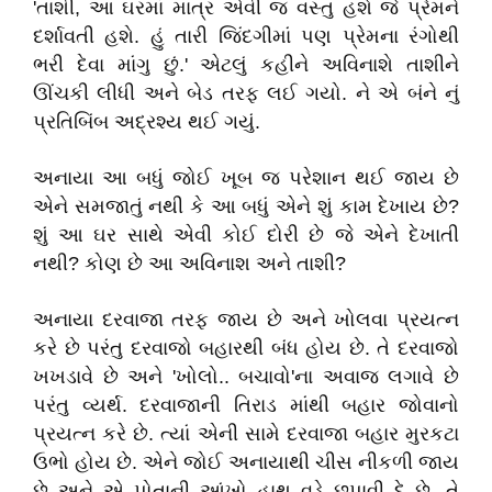
'તાશી, આ ઘરમાં માત્ર એવી જ વસ્તુ હશે જે પ્રેમને
દર્શાવતી હશે. હું તારી જિંદગીમાં પણ પ્રેમના રંગોથી
ભરી દેવા માંગુ છું.' એટલું કહીને અવિનાશે તાશીને
ઊંચકી લીધી અને બેડ તરફ લઈ ગયો. ને એ બંને નું
પ્રતિબિંબ અદ્રશ્ય થઈ ગયું.
અનાયા આ બધું જોઈ ખૂબ જ પરેશાન થઈ જાય છે
એને સમજાતું નથી કે આ બધું એને શું કામ દેખાય છે?
શું આ ઘર સાથે એવી કોઈ દોરી છે જે એને દેખાતી
નથી? કોણ છે આ અવિનાશ અને તાશી?
અનાયા દરવાજા તરફ જાય છે અને ખોલવા પ્રયત્ન
કરે છે પરંતુ દરવાજો બહારથી બંધ હોય છે. તે દરવાજો
ખખડાવે છે અને 'ખોલો.. બચાવો'ના અવાજ લગાવે છે
પરંતુ વ્યર્થ. દરવાજાની તિરાડ માંથી બહાર જોવાનો
પ્રયત્ન કરે છે. ત્યાં એની સામે દરવાજા બહાર મુરકટા
ઉભો હોય છે. એને જોઈ અનાયાથી ચીસ નીકળી જાય
છે અને એ પોતાની આંખો હાથ વડે છુપાવી દે છે. તે