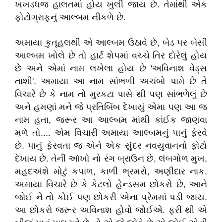
ખખડધજ હાલતમાં હોય ખુલી જાય છે. તેમાંથી એક
ફોટોગ્રાફનું આલ્બમ નીકળે છે.
અમાયા કુતૂહલથી એ આલ્બમ ઉઠાવે છે, બેડ પર બેસી
આલ્બમ ખોલે છે તો હાર્ટ શેપમાં વચ્ચે તિર દોરેલું હોય
છે અને એમાં નામ લખેલા હોય છે 'અવિનાશ વેડ્સ
તાશી'. અમાયા આ નામ સાંભળી અચંબો પામે છે તે
વિચારે છે કે નામ તો મુરકટા પાસે થી પણ સાંભળેલું છે
અને હમણાં મને જે પ્રતિબિંબ દેખાયું એમા પણ આ જ
નામ હતા, જરૂર આ આલ્બમ માંથી કાંઈક જાણવા
મળે તો.... એમ વિચારી અમાયા આલ્બમનું પાનું ફેરવે
છે. પાનું ફેરવતા જ એને એક સુંદર નવયુવાનનો ફોટો
દેખાય છે. તેની આંખો નો રંગ બ્રાઉન છે, લંબગોળ મુખ,
મહદઅંશે મોટું કપાળ, કાળી ભ્રમરો, અણીદાર નાક.
અમાયા વિચારે છે કે કેટલો હેન્ડસમ છોકરો છે, આને
જોઈ ને તો કોઈ પણ છોકરી એના પ્રેમમાં પડી જાય.
આ છોકરો જરૂર અવિનાશ હોવો જોઈએ. ફરી થી એ