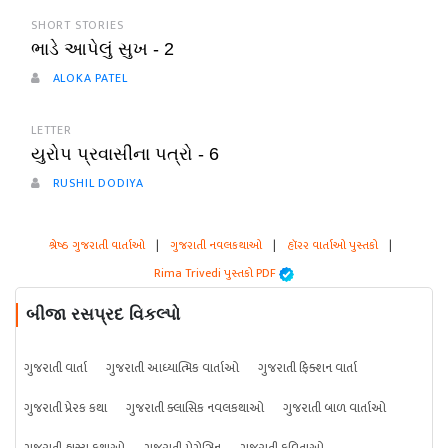
SHORT STORIES
ભાડે આપેલું સુખ - 2
ALOKA PATEL
LETTER
યુરોપ પ્રવાસીના પત્રો - 6
RUSHIL DODIYA
શ્રેષ્ઠ ગુજરાતી વાર્તાઓ
|
ગુજરાતી નવલકથાઓ
|
હૉરર વાર્તાઓ પુસ્તકો
|
Rima Trivedi પુસ્તકો PDF
બીજા રસપ્રદ વિકલ્પો
ગુજરાતી વાર્તા
ગુજરાતી આધ્યાત્મિક વાર્તાઓ
ગુજરાતી ફિક્શન વાર્તા
ગુજરાતી પ્રેરક કથા
ગુજરાતી ક્લાસિક નવલકથાઓ
ગુજરાતી બાળ વાર્તાઓ