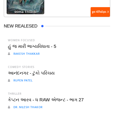
કુલ એપિસોડ્સ : 3
NEW REALESED
WOMEN FOCUSED
હું જ મારી ભાગ્યવિધાતા - 5
RAKESH THAKKAR
COMEDY STORIES
આનંદનગર - ટુંકો પરિચય
RUPEN PATEL
THRILLER
કેપ્ટન આરવ - ધ RAW એજન્ટ - ભાગ 27
DR. NILESH THAKOR