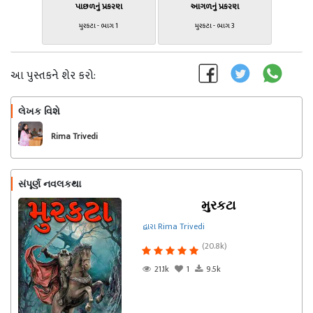
પાછળનું પ્રકરણ
આગળનું પ્રકરણ
મુરકટા - ભાગ 1
મુરકટા - ભાગ 3
આ પુસ્તકને શેર કરો:
લેખક વિશે
અનુસરો
Rima Trivedi
સંપૂર્ણ નવલકથા
મુરકટા
દ્વારા Rima Trivedi
(20.8k)
21.1k
1
9.5k