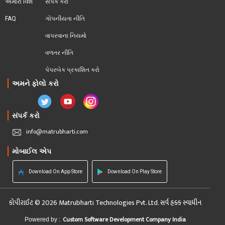
અમારા વિશે
સંપર્ક કરો
FAQ
ગોપનીયતા નીતિ
વાપરવાના નિયમો 
વળતર નીતિ
પેપરબેક પ્રકાશિત કરો
અમને ફોલો કરો
સંપર્ક કરો
info@matrubharti.com
મોબાઈલ એપ
Download On App Store
Download On Play Store
કોપીરાઈટ © 2026 Matrubharti Technologies Pvt. Ltd. સર્વ હક્ક સ્વાધીન
Custom Software Development Company India
Powered by :