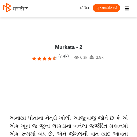
☰
લૉગિન
मराठी
મફત પ્રકાશિત કરો
Murkata - 2
(7.4k)
6.3k
2.8k
અનાયા પોતાના નેત્રો ખોલી આજુબાજુ જોવે છે કે એ
એક ખૂબ જ જુના લાકડાના બનેલા જર્જરિત મકાનમાં
એક રૂમમાં બંધ છે. એને જંગલની વાત યાદ આવતા