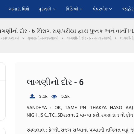
અમારા વિશે
પુસ્તકો 
વિડિઓ 
પેપરબેક 
જાહેર
ાગણીનો દોર - 6 ચિરાગ રાણપરીયા દ્વારા પુષ્તક અને વાર્તા P
નવલકથાઓ
ગુજરાતી નવલકથાઓ
લાગણીનો દોર - 6 - નવલકથાઓ
લાગણીનો 
લાગણીનો દોર - 6
3.1k
5.5k
SANDHYA : OK, TAME PN THAKYA HASO AAJ N
NIGH..JSK...TC...SD
રાતનાં 2 વાગ્યા હશે, રમણલાલ નો ફોન
રમણલાલ : હેલ્લો, સંજય સંધ્યાના પપ્પાાની તબિયત બહુ જ