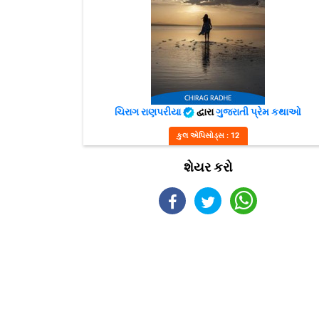
ચિરાગ રાણપરીયા
દ્વારા
ગુજરાતી પ્રેમ કથાઓ
કુલ એપિસોડ્સ : 12
શેયર કરો