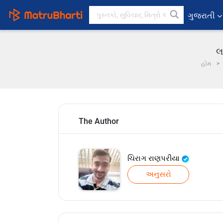
ગુજરાતી
લ
હોમ
The Author
ચિરાગ રાણપરીયા
અનુસરો