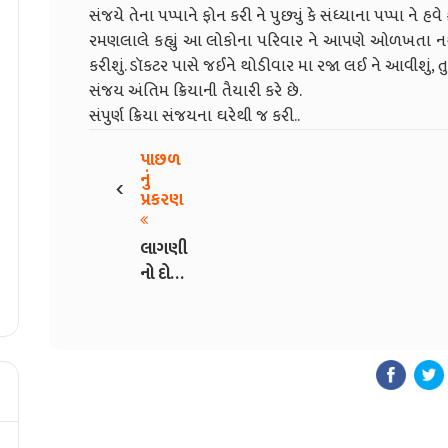
સંજયે તેના પપ્પાને ફોન કરી ને પુછ્યું કે સંધ્યાના પપ્પા ને હ
રમણલાલે કહ્યું આ લોકોના પરિવાર ને આપણે ઓળખતા ન
કરીશું. ડૉકટર પાસે જઈને થોડીવાર મા રજા લઈ ને આવીશું, તુ 
સંજય અંતિમ ક્રિયાની તૈયારી કરે છે.
સંપુર્ણ ક્રિયા સંજયના ઘરેથી જ કરી..
પાછળ
‹
નું
પ્રકરણ
લાગણી
નો દોર -
5