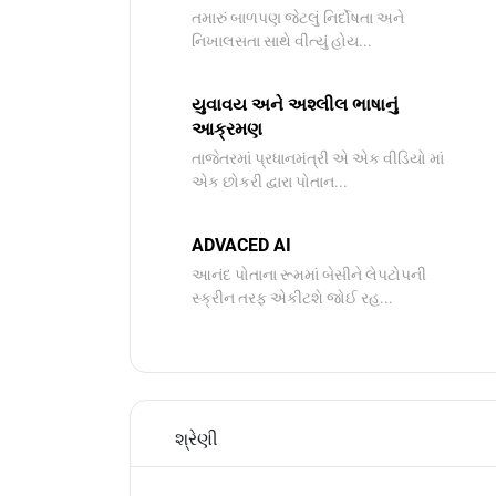
તમારું બાળપણ જેટલું નિર્દોષતા અને
નિખાલસતા સાથે વીત્યું હોય...
યુવાવય અને અશ્લીલ ભાષાનું
આક્રમણ
તાજેતરમાં પ્રધાનમંત્રી એ એક વીડિયો માં
એક છોકરી દ્વારા પોતાન...
ADVACED AI
આનંદ પોતાના રૂમમાં બેસીને લેપટોપની
સ્ક્રીન તરફ એકીટશે જોઈ રહ...
શ્રેણી