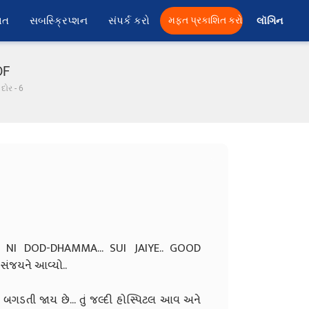
ાત
સબસ્ક્રિપ્શન
સંપર્ક કરો
મફત પ્રકાશિત કરો
લૉગિન 
DF
દોર - 6
I DOD-DHAMMA... SUI JAIYE.. GOOD
 સંજયને આવ્યો..
 બગડતી જાય છે... તું જલ્દી હોસ્પિટલ આવ અને