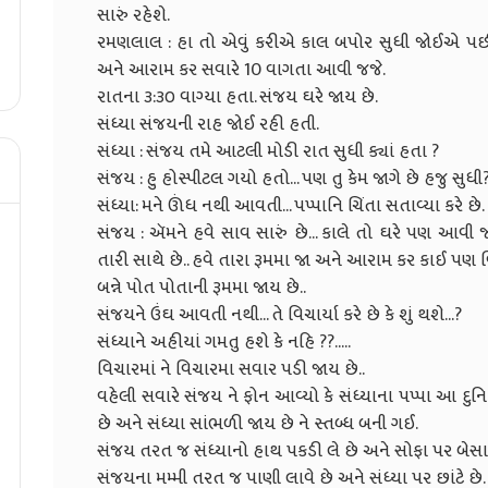
સારું રહેશે.
રમણલાલ : હા તો એવું કરીએ કાલ બપોર સુધી જોઈએ પછી ક
અને આરામ કર સવારે 10 વાગતા આવી જજે.
રાતના ૩:૩૦ વાગ્યા હતા. સંજય ઘરે જાય છે.
સંધ્યા સંજયની રાહ જોઈ રહી હતી.
સંધ્યા : સંજય તમે આટલી મોડી રાત સુધી ક્યાં હતા ?
સંજય : હુ હોસ્પીટલ ગયો હતો... પણ તુ કેમ જાગે છે હજુ સુધી
સંધ્યા: મને ઊંધ નથી આવતી... પપ્પાનિ ચિંતા સતાવ્યા કરે છે.
સંજય : ઍમને હવે સાવ સારું છે... કાલે તો ઘરે પણ આવી 
તારી સાથે છે.. હવે તારા રૂમમા જા અને આરામ કર કાઈ પણ વિ
બન્ને પોત પોતાની રૂમમા જાય છે..
સંજયને ઉંઘ આવતી નથી... તે વિચાર્યા કરે છે કે શું થશે...?
સંધ્યાને અહીયાં ગમતુ હશે કે નહિ ??.....
વિચારમાં ને વિચારમા સવાર પડી જાય છે..
વહેલી સવારે સંજય ને ફોન આવ્યો કે સંધ્યાના પપ્પા આ દુનિ
છે અને સંધ્યા સાંભળી જાય છે ને સ્તબ્ધ બની ગઈ.
સંજય તરત જ સંધ્યાનો હાથ પકડી લે છે અને સોફા પર બેસાડ
સંજયના મમ્મી તરત જ પાણી લાવે છે અને સંધ્યા પર છાંટે છે.