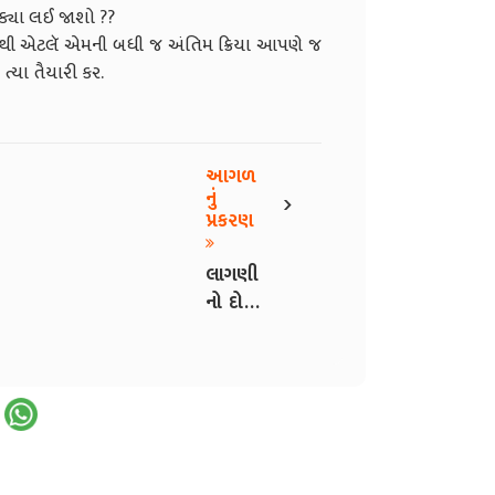
વે ક્યા લઈ જાશો ??
થી એટલૅ એમની બધી જ અંતિમ ક્રિયા આપણે જ
ત્યા તૈયારી કર.
આગળ
›
નું
પ્રકરણ
લાગણી
નો દોર -
7