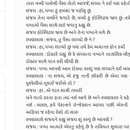
તારા મમ્મી પાસેથી પૈસા લેતો આવજૅ, સંધ્યા ને કઈ પણ ક
સંજય : હા, પપ્પા હું હમણાં જ પહોંચું છું.
સંજય તેના મમ્મીને જગાડે છે, મમ્મી હું હોસ્પિટલ જાવ છું.
પપ્પાએ પૈસા સાથે લઇ જવાનું કહ્યું છે.
સંજય હોસ્પિટલ જાય છે અને તેના પપ્પાને મળે છે.
રમણલાલ : સંજય, તું પૈસા લાવ્યો છે ને ?
સંજય : હા, પપ્પા લાવ્યો છું પણ તમે કેમ અચાનક ફોન કર્યો
રમણલાલ : ડોકટરે કહ્યું છે કે સંધ્યાના પપ્પાને તાત્કલિક
ડોક્ટર સાથે વાત કરી લીધી છે.
સંજય : પપ્પા આપણે આમ દોડ્યા કરશું પણ સંધ્યાને કઈ ખબ
રમણલાલ : ના સંજય, એ હજુ નાની છોકરી છે એમાં પ
મુશ્કેલીમાં મૂકાઈ જઈએ તો ?
સંજય : હા , એ વાત સાચી તમારી
બંને વાતો કરતા હતા ત્યાં નર્સ આવે છે અને રમણલાલ ને કહે 
નર્સ : અંકલ, હવે પેશન્ટને ઇન્જેક્શન આપ્યા પછી એમ
અહિયાં જ રહેવા દેસો તો સારું
રમણલાલે સંજયને કહ્યું સંજય શું કરવું છે આપણે ?
સંજય : પપ્પા અત્યારે એમનું કહેવું છે કે તબિયત સુધાર