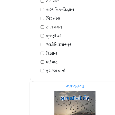
રોમાંચક
કાલ્પનિક-વિજ્ઞાન
બિઝનેસ
રમતગમત
પ્રાણીઓ
જ્યોતિષશાસ્ત્ર
વિજ્ઞાન
કંઈપણ
ક્રાઇમ વાર્તા
નવલકથા