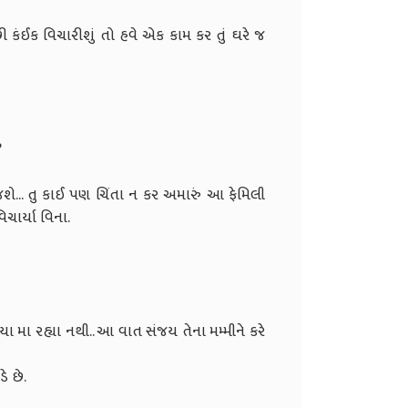
ંઈક વિચારીશું તો હવે એક કામ કર તું ઘરે જ
?
જશે... તુ કાઈ પણ ચિંતા ન કર અમારું આ ફેમિલી
ચાર્યા વિના.
યા મા રહ્યા નથી.. આ વાત સંજય તેના મમ્મીને કરે
ે છે.