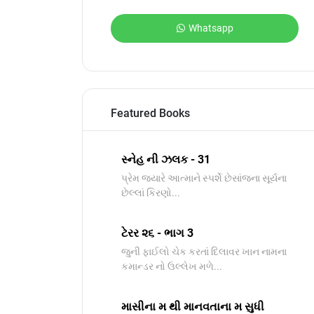
Whatsapp
Featured Books
સ્નેહ ની ઝલક - 31
પ્રેમ જ્યારે આત્માને સ્પર્શે છેસાંજના સૂર્યના
છેલ્લાં કિરણો...
ટેરર ૨૬ - ભાગ 3
જુની ફાઈલો ચેક કરતાં દિલાવર ખાન નામના
કમાન્ડર નો ઉલ્લેખ મળે...
માસીના મ થી માનવતાના મ સુધી