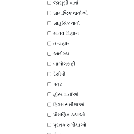
જાસૂસી વાર્તા
સામાજિક વાર્તાઓ
સાહસિક વાર્તા
માનવ વિજ્ઞાન
તત્વજ્ઞાન
આરોગ્ય
બાયોગ્રાફી
રેસીપી
પત્ર
હૉરર વાર્તાઓ
ફિલ્મ સમીક્ષાઓ
પૌરાણિક કથાઓ
પુસ્તક સમીક્ષાઓ