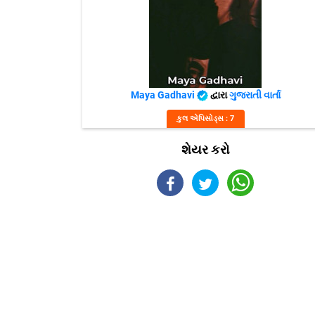
Maya Gadhavi
દ્વારા
ગુજરાતી વાર્તા
કુલ એપિસોડ્સ : 7
શેયર કરો