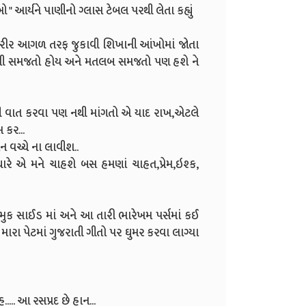
આર્યને પાણીનો ગ્લાસ ટેબલ પરથી લેતા કહ્યું
 શરીર આગળ તરફ જુકાવી શિખાની આંખોમાં જોતા
ણ ની સમજતો હોય અને મતલબ સમજતો પણ હશે ને
થી વાત કરવા પણ નથી માંગતો એ યાદ રાખ,એટલે
 કર...
ન વચ્ચે ના લાવીશ..
ારે એ મને ચાહશે બસ હમણાં ચાહત,પ્રેમ,ઇશ્ક,
મુક સાઈડ માં અને આ તારી ભારેખમ પર્સમાં કઈ
ારા પેટમાં ગુજરાતી ગીતો પર ઘુમર કરવા લાગ્યા
.... આ રસપ્રદ છે હાન...