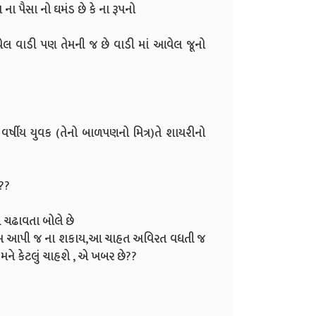
ના પૈસા નો ઘમંડ છે કે ના રૂપનો
આવેલ વાડી પણ તેમની જ છે વાડી માં આવેલ જૂનો
વર્ષીય યુવક (તેનો બાળપણનો મિત્ર)તે શાયરીનો
 ??
પગ ચઢાવતા બોલે છે
ર્ણવિરામ આપી જ ના શકાય,આ ચાહત અવિરત વધતી જ
ં એ મને કેટલું ચાહશે , એ ખબર છે??