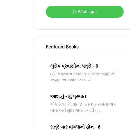
Whatsapp
Featured Books
યુરોપ પ્રવાસીના પત્રો - 6
છઠ્ઠો પત્રબ્રાઇટનમાં અમારું ઘર સમુદ્રની
નજીક એક શાંત જગ્યાએ...
આશાનું નવું પ્રભાત
​એક સમયની વાત છે, રતનપુર નામના એક
નાના અને સુંદર ગામમાં આદિત...
રાત્રે બાર વાગ્યાનો ફોન - 6