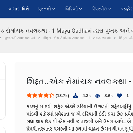
અમારા વિશે
પુસ્તકો 
વિડિઓ 
પેપરબેક 
જાહેર
એક રોમાંચક નવલકથા - 1 Maya Gadhavi દ્વારા પુષ્તક અને વ
ગુજરાતી નવલકથાઓ
શિદ્દત..એક રોમાંચક નવલકથા - 1 - નવલકથાઓ
શિદ્દત..
શિદ્દત..એક રોમાંચક નવલકથા -
(13.7k)
4.3k
8.6k
1
કચ્છનું માંડવી શહેર એટલે દરિયાની ઉછળતી લહેર
અહીંનુ
માંડવી શહેરમાં પ્રવેશતા જ એ દરિયાની ઠંડી હવા છેક પ્રવે
બધા થાક ઉડાવી એક નવી જ તાજગી અને ઉમંગ આપે....
એ 
પ્રેમથી તરબતર ધબકતી આ કથામાં ચાહત છે મન થી મન સુધીની 