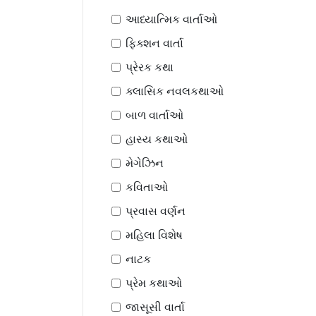
આધ્યાત્મિક વાર્તાઓ
ફિક્શન વાર્તા
પ્રેરક કથા
ક્લાસિક નવલકથાઓ
બાળ વાર્તાઓ
હાસ્ય કથાઓ
મેગેઝિન
કવિતાઓ
પ્રવાસ વર્ણન
મહિલા વિશેષ
નાટક
પ્રેમ કથાઓ
જાસૂસી વાર્તા