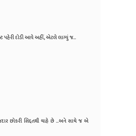
ન્ટ પહેરી દોડી આવે અહીં, એટલે લાગ્યું જ...
ાર છોકરી સિદ્દતથી ચાહે છે ...અને સાચે જ એ