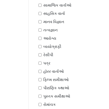
સામાજિક વાર્તાઓ
સાહસિક વાર્તા
માનવ વિજ્ઞાન
તત્વજ્ઞાન
આરોગ્ય
બાયોગ્રાફી
રેસીપી
પત્ર
હૉરર વાર્તાઓ
ફિલ્મ સમીક્ષાઓ
પૌરાણિક કથાઓ
પુસ્તક સમીક્ષાઓ
રોમાંચક