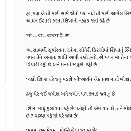
હા, પણ એ તો મારી સામે જોતો પણ નથી તો મારી આપેલ સિગરેટ
આર્યન ઈશારો કરતા શિખાની નજીક જતાં કહે છે
"तो.......वो.....बावरा है..!!!"
આ સાંભળી સૂર્યાસ્તના ઝાંખા સોનેરી કિરણોમાં શિખાનું સ
પવન તેને અનહદ શાંતિ આપી રહ્યો હતો, એ પવન માં તેના વાળ
વિચારી રહી છે અને મનમાં જ હસી રહી છે ..
"ચલો શિખા ઘરે જવું પડશે હવે"આર્યન એક હાથ માંથી બીજા હાથ
હજુ ઘેર જઈ જમીશ અને જમીને પણ ક્યાંક જવાનું છે
શિખા માથું હલાવતા કહે છે "ઓહો..તો એમ વાત છે, તને ક
છે 7 વાગ્યા પહેલાં ઘરે જાય છે"
"હમમ ..યસ મેડમ ...કોઈને લેવા જવાનું છે"