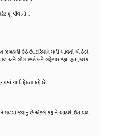
 શું પીવાનો ...
્મિત ઝળહળી ઉઠે છે...દરિયાને મળી આવતો એ ઠંડો
 અને લોંગ સ્કર્ટ બંને લહેરાઈ રહ્યા હતા,કંઇક
માં ચાવી ફેંકતા કહે છે..
ોઈને મળવા જવાનુ છે એટલે કહે ને આટલી ઉતાવળ