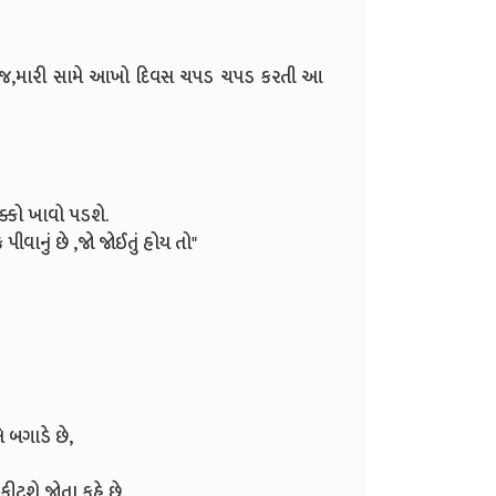
ીં જ,મારી સામે આખો દિવસ ચપડ ચપડ કરતી આ
ધક્કો ખાવો પડશે.
પીવાનું છે ,જો જોઈતું હોય તો"
ે બગાડે છે,
ીટશે જોતા કહે છે.