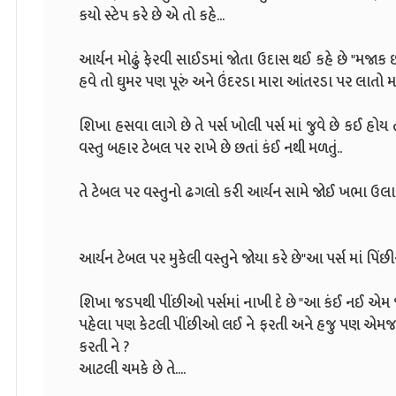
કયો સ્ટેપ કરે છે એ તો કહે...
આર્યન મોઢું ફેરવી સાઈડમાં જોતા ઉદાસ થઈ કહે છે "મજાક
હવે તો ઘુમર પણ પૂરું અને ઉંદરડા મારા આંતરડા પર લાતો મા
શિખા હસવા લાગે છે તે પર્સ ખોલી પર્સ માં જુવે છે કઈ હોય
વસ્તુ બહાર ટેબલ પર રાખે છે છતાં કંઈ નથી મળતું..
તે ટેબલ પર વસ્તુનો ઢગલો કરી આર્યન સામે જોઈ ખભા ઉલાડતા
આર્યન ટેબલ પર મુકેલી વસ્તુને જોયા કરે છે"આ પર્સ માં પિ
શિખા જડપથી પીંછીઓ પર્સમાં નાખી દે છે "આ કંઈ નઈ એમ જ
પહેલા પણ કેટલી પીંછીઓ લઈ ને ફરતી અને હજુ પણ એમજ લઈ 
કરતી ને ?
આટલી ચમકે છે તે....