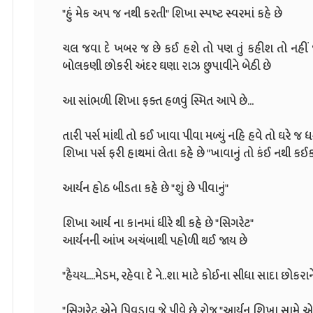
"હું મેક અપ જ નથી કરતી" શિખા સ્પષ્ટ સ્વરમાં કહે છે
ચલ જવા દે ખબર જ છે કઈ હશે તો પણ તું કહીશ તો નહ
બોલકણી છોકરી અંદર ઘણા રાઝ છુપાવીને બેઠી છે
આ સાંભળી શિખા ફક્ત હળવું સ્મિત આપે છે...
તારી પર્સ માંથી તો કઈ ખાવા પીવા મળ્યું નહિ હવે તો ઘરે જ 
શિખા પર્સ ફરી હાથમાં લેતા કહે છે "ખાવાનું તો કંઈ નથી કઈક 
આર્યન હોઠ બીડતા કહે છે "શું છે પીવાનું"
શિખા આર્ય ના કાનમાં ધીરે થી કહે છે "સિગરેટ"
આર્યનની આંખ અચંબાથી પહોળી થઈ જાય છે
"હૈયય....મેડમ, રહેવા દે ને..શા માટે કોઈના સીધા સાદા છોકરાન
"સિગરેટ એને પિવડાવ જે પીવે છે રોજ "આર્યન શિખા સામે એક