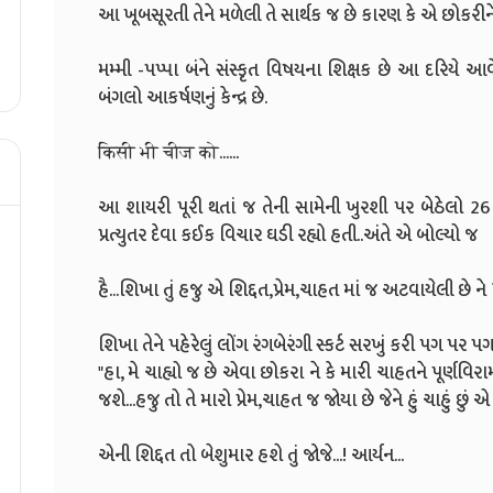
આ ખૂબસૂરતી તેને મળેલી તે સાર્થક જ છે કારણ કે એ છોકરીને 
મમ્મી -પપ્પા બંને સંસ્કૃત વિષયના શિક્ષક છે આ દરિયે 
બંગલો આકર્ષણનું કેન્દ્ર છે.
किसी भी चीज को......
આ શાયરી પૂરી થતાં જ તેની સામેની ખુરશી પર બેઠેલો 26 
પ્રત્યુતર દેવા કઈક વિચાર ઘડી રહ્યો હતી..અંતે એ બોલ્યો જ
હૈ...શિખા તું હજુ એ શિદ્દત,પ્રેમ,ચાહત માં જ અટવાયેલી છે ને
શિખા તેને પહેરેલું લોંગ રંગબેરંગી સ્કર્ટ સરખું કરી પગ પર 
"હા, મે ચાહ્યો જ છે એવા છોકરા ને કે મારી ચાહતને પૂ
જશે...હજુ તો તે મારો પ્રેમ,ચાહત જ જોયા છે જેને હું ચાહું છુ
એની શિદ્દત તો બેશુમાર હશે તું જોજે...! આર્યન...