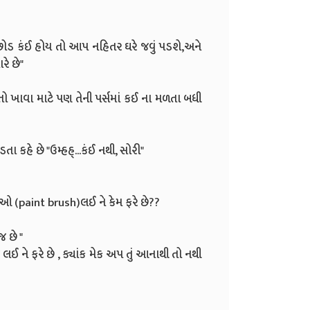
 છોડ કંઈ હોય તો આપ નહિતર ઘરે જવું પડશે,અને
રે છે"
 તો ખાવા માટે પણ તેની પર્સમાં કઈ ના મળતા બધી
 કહે છે "ઉમ્હહ્...કંઈ નથી, સોરી"
ંછીઓ (paint brush)લઈ ને કેમ ફરે છે??
 છે "
ને ફરે છે , ક્યાંક મેક અપ તું આનાથી તો નથી