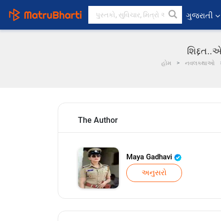
ગુજરાતી
શિદ્દત..
હોમ
નવલકથાઓ
The Author
Maya Gadhavi
અનુસરો