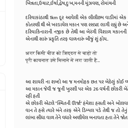
ખિન્નતા,ઉચાટ,ઈર્ષા,દ્વેષ,દુઃખ,મનની મૂંઝવણ, રોમાંચની
દરિયાકાંઠાથી 1km દૂર આવેલી એક લીલીછમ વાડીમાં એક જૂન
કોતરણી થી એ ખરડાયેલ મકાન પણ રસપ્રદ લાગી રહ્યું છ
દરિયાકિનારાની નજીક છે તેથી આ બેરંગી વિશાળ મકાનની
એનાથી સારું પ્રકૃતિ તરફ વાળનારું બીજું શું હોય..
अगर किसी चीज को शिद्दत से चाहो तो
पूरी कायनात उसे मिलाने में लग जाती है...
આ શાયરી ના શબ્દો આ જ મનમોહક છત પર બેઠેલું કોઈ વ્યક
આ મકાન જેવી જ જૂની ખુરશી પર એક 26 વર્ષની છોકરી બેઠે
રહી હતી
એ છોકરી એટલે "સ્મિતની ઊર્જા" હંમેશા હસતી અને બોલવાની 
વાન તે હસે ત્યારે બંને તરફ એને ડિમ્પલ પડે તેથી જ તો તેનુ
લાંબા સીધા વાળ તેને વધારે અણીયેલ બનાવતા હતા તેને જોત