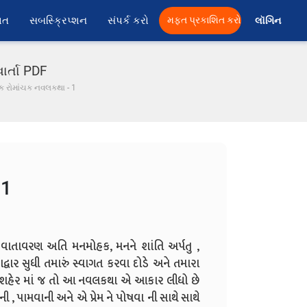
ાત
સબસ્ક્રિપ્શન
સંપર્ક કરો
મફત પ્રકાશિત કરો
લૉગિન 
ાર્તા PDF
એક રોમાંચક નવલકથા - 1
 1
ં વાતાવરણ અતિ મનમોહક, મનને શાંતિ અર્પતુ ,
શદ્વાર સુધી તમારું સ્વાગત કરવા દોડે અને તમારા
શહેર માં જ તો આ નવલકથા એ આકાર લીધો છે
, પામવાની અને એ પ્રેમ ને પોષવા ની સાથે સાથે