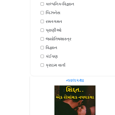
કાલ્પનિક-વિજ્ઞાન
બિઝનેસ
રમતગમત
પ્રાણીઓ
જ્યોતિષશાસ્ત્ર
વિજ્ઞાન
કંઈપણ
ક્રાઇમ વાર્તા
નવલકથા