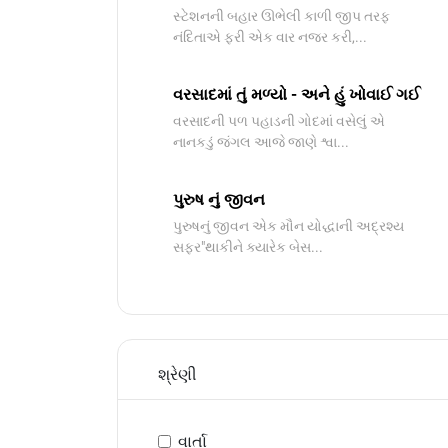
સ્ટેશનની બહાર ઊભેલી કાળી જીપ તરફ
નંદિતાએ ફરી એક વાર નજર કરી,...
વરસાદમાં તું મળ્યો - અને હું ખોવાઈ ગઈ
વરસાદની પળ પહાડની ગોદમાં વસેલું એ
નાનકડું જંગલ આજે જાણે શ્વા...
પુરુષ નું જીવન
પુરુષનું જીવન એક મૌન યોદ્ધાની અદ્રશ્ય
સફર"થાકીને ક્યારેક બેસ...
શ્રેણી
વાર્તા