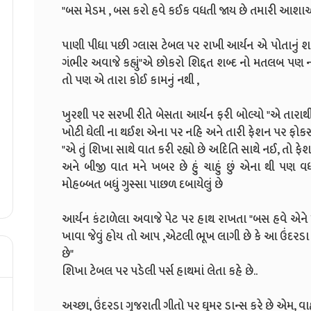
"બસ મેડમ , બસ કરો હવે કઈક વધતી જાય છે તમારી આશાઓ " 
પાણી પીધા પછી ગ્લાસ ટેબલ પર રાખી આર્યન એ પોતાનું
ગંભીર અવાજે કહ્યું"એ છોકરો શિદ્દત શબ્દ નો મતલબ પ
તો પણ એ તારા કોઈ કામનું નથી ,
ખુરશી પર સરખી રીતે બેસતા આર્યન ફરી બોલ્યો "એ તારા
ખોટી ઘેલી ના થઈશ એના પર નહિ અને તારી ફેશન પર ફોકસ
"એ તું શિખા સાથે વાત કરી રહ્યો છે અદિતિ સાથે નઈ, તો ફેશ
અને બીજી વાત મને ખબર છે હું ચાહું છું એના થી પણ વધ
મોહબ્બત બધું ગુસ્સા પાછળ દબાયેલું છે
આર્યન કંટાળેલા અવાજે પેટ પર હાથ રાખતા "બસ હવે એને 
ખાવા જેવું હોય તો આપ ,એટલી ભૂખ લાગી છે કે આ ઉંદરડા મ
છે"
શિખા ટેબલ પર પડેલી પર્સ હાથમાં લેતા કહે છે..
અચ્છા, ઉંદરડા ગુજરાતી ગીતો પર ઘુમર ડાન્સ કરે છે એમ, વાહ.