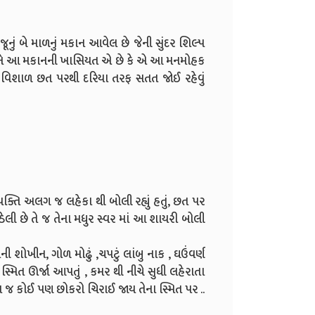
ું બે માળનું મકાન આવેલ છે જેની સુંદર શિલ્પ
ે અને આ મકાનની ખાસિયત એ છે કે એ આ મનમોહક
 વિશાળ છત પરથી દરિયા તરફ સતત જોઈ રહેવું
્તિ અલગ જ લહેકા થી બોલી રહ્યું હતું, છત પર
લી છે તે જ તેના મધુર સ્વર માં આ શાયરી બોલી
શોખીન, ગોળ મોઢું ,ચપટું લાંબુ નાક , ઘઉંવર્ણ
ં સ્મિત ઊર્જા આપતું , કમર થી નીચે સુધી લહેરાતા
ા જ કોઈ પણ છોકરો ચિરાઈ જાય તેના સ્મિત પર ..