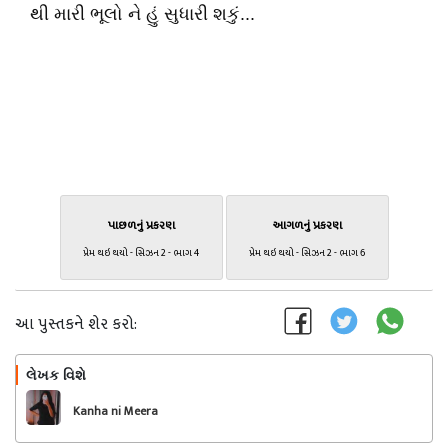
થી મારી ભૂલો ને હું સુધારી શકું...
પાછળનું પ્રકરણ
આગળનું પ્રકરણ
પ્રેમ થઇ થયો - સિઝન 2 - ભાગ 4
પ્રેમ થઇ થયો - સિઝન 2 - ભાગ 6
આ પુસ્તકને શેર કરો:
લેખક વિશે
અનુસરો
Kanha ni Meera