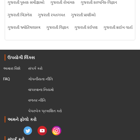
ગુજરાતી પુસ્તક સમીક્ષાઓ
ગુજરાતી રોમાંચક
ગુજરાતી કાલ્પનિક-વિજ્ઞાન
ગુજરાતી બિઝનેસ
ગુજરાતી રમતગમત
ગુજરાતી પ્રાણીઓ
ગુજરાતી જ્યોતિષશાસ્ત્ર
ગુજરાતી વિજ્ઞાન
ગુજરાતી કંઈપણ
ગુજરાતી ક્રાઇમ વાર્તા
ઉપયોગી લિંક્સ
અમારા વિશે
સંપર્ક કરો
FAQ
ગોપનીયતા નીતિ
વાપરવાના નિયમો 
વળતર નીતિ
પેપરબેક પ્રકાશિત કરો
અમને ફોલો કરો
સંપર્ક કરો