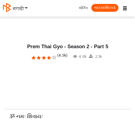
☰
લૉગિન
தமிழ்
મફત પ્રકાશિત કરો
Prem Thai Gyo - Season 2 - Part 5
(4.5k)
4.9k
2.3k
ૐ નમઃ શિવાયઃ