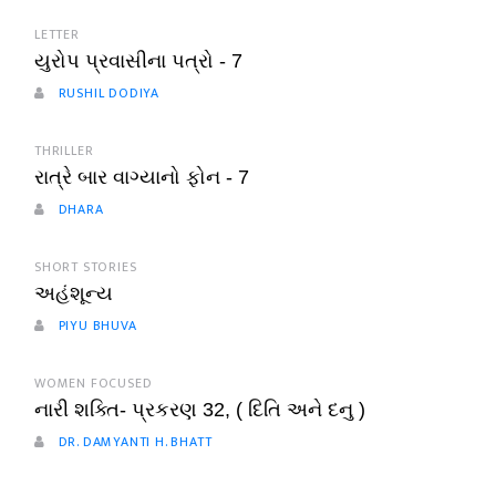
LETTER
યુરોપ પ્રવાસીના પત્રો - 7
RUSHIL DODIYA
THRILLER
રાત્રે બાર વાગ્યાનો ફોન - 7
DHARA
SHORT STORIES
અહંશૂન્ય
PIYU BHUVA
WOMEN FOCUSED
નારી શક્તિ- પ્રકરણ 32, ( દિતિ અને દનુ )
DR. DAMYANTI H. BHATT