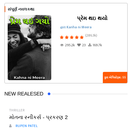
સંપૂર્ણ નવલકથા
પ્રેમ થઇ થયો
દ્વારા Kanha ni Meera
(286.3k)
295.2k
23
169.7k
કુલ એપિસોડ્સ : 55
NEW REALESED
THRILLER
મોતના સ્નીકર્સ - પ્રકરણ 2
RUPEN PATEL