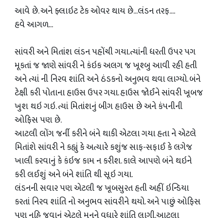
આવે છે. અને ફ્લાઇટ ટેક ઓવર થાય છે...લંડન તરફ....
હવે આગળ...
સાંવરી અને મિતાંશ લંડન પહોંચી ગયા.ત્યાંની ધરતી ઉપર પગ
મૂકતાં જ જાણે સાંવરી ને કંઇક અલગ જ ખૂશ્બુ આવી રહી હતી
અને ત્યાં ની નિરવ શાંતિ અને ઠંડકનો અનુભવ થવા લાગ્યો. બંને
ટેક્ષી કરી પોતાના હાઉસ ઉપર ગયા. હાઉસ જોઈને સાંવરી ખૂબજ
ખુશ થઇ ગઇ. ત્યાં મિતાંશનું બીગ હાઉસ છે અને કંપનીની
ઓફિસ પણ છે.
આટલી લોંગ જર્ની કરીને બંને થાકી એટલા ગયા હતા ને એટલે
મિતાંશે સાંવરી ને કહ્યું કે અત્યારે કશુંજ સાફ-સફાઈ કે લગેજ
ખાલી કરવાનું કે કંઇજ કામ ન કરીશ. કાલે આપણે બંને થઇને
કરી લઈશું અને બંને શાંતિ થી સૂઇ ગયા.
લંડનની સવાર પણ એટલી જ ખૂબસુરત હતી અહીં ઇન્ડિયા
કરતાં નિરવ શાંતિ નો અનુભવ સાંવરીને થયો. અને પાછું ઓફિસ
પણ નહિ જવાનું એટલે મનને વધારે શાંતિ લાગી.આટલા