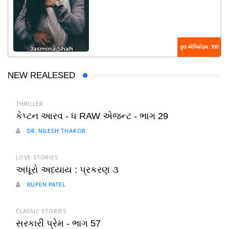
કુલ એપિસોડ્સ : 100
NEW REALESED
THRILLER
કેપ્ટન આરવ - ધ RAW એજન્ટ - ભાગ 29
DR. NILESH THAKOR
LOVE STORIES
અધૂરો અધ્યાય : પ્રકરણ ૩
RUPEN PATEL
CLASSIC STORIES
સરકારી પ્રેમ - ભાગ 57