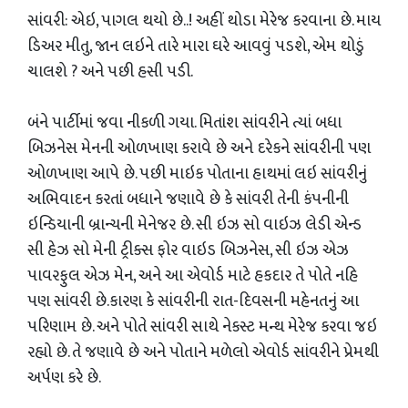
સાંવરી: એઇ, પાગલ થયો છે..! અહીં થોડા મેરેજ કરવાના છે. માય
ડિઅર મીતુ, જાન લઇને તારે મારા ઘરે આવવું પડશે, એમ થોડું
ચાલશે ? અને પછી હસી પડી.
બંને પાર્ટીમાં જવા નીકળી ગયા. મિતાંશ સાંવરીને ત્યાં બધા
બિઝનેસ મેનની ઓળખાણ કરાવે છે અને દરેકને સાંવરીની પણ
ઓળખાણ આપે છે. પછી માઇક પોતાના હાથમાં લઇ સાંવરીનું
અભિવાદન કરતાં બધાને જણાવે છે કે સાંવરી તેની કંપનીની
ઇન્ડિયાની બ્રાન્ચની મેનેજર છે. સી ઇઝ સો વાઇઝ લેડી એન્ડ
સી હેઝ સો મેની ટ્રીક્સ ફોર વાઇડ બિઝનેસ, સી ઇઝ એઝ
પાવરફુલ એઝ મેન, અને આ એવોર્ડ માટે હકદાર તે પોતે નહિ
પણ સાંવરી છે.કારણ કે સાંવરીની રાત-દિવસની મહેનતનું આ
પરિણામ છે. અને પોતે સાંવરી સાથે નેકસ્ટ મન્થ મેરેજ કરવા જઇ
રહ્યો છે. તે જણાવે છે અને પોતાને મળેલો એવોર્ડ સાંવરીને પ્રેમથી
અર્પણ કરે છે.