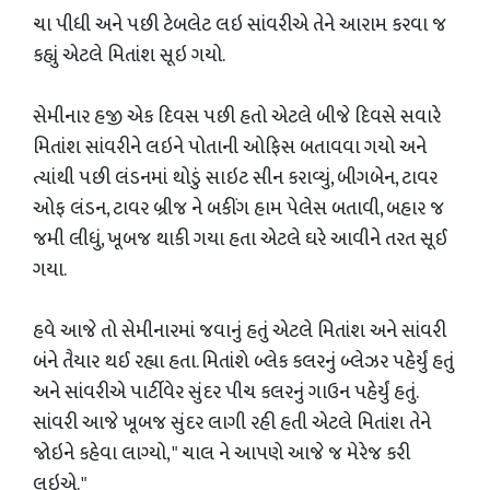
ચા પીધી અને પછી ટેબલેટ લઇ સાંવરીએ તેને આરામ કરવા જ
કહ્યું એટલે મિતાંશ સૂઇ ગયો.
સેમીનાર હજી એક દિવસ પછી હતો એટલે બીજે દિવસે સવારે
મિતાંશ સાંવરીને લઇને પોતાની ઓફિસ બતાવવા ગયો અને
ત્યાંથી પછી લંડનમાં થોડું સાઇટ સીન કરાવ્યું, બીગબેન, ટાવર
ઓફ લંડન, ટાવર બ્રીજ ને બકીંગ હામ પેલેસ બતાવી, બહાર જ
જમી લીધું, ખૂબજ થાકી ગયા હતા એટલે ઘરે આવીને તરત સૂઈ
ગયા.
હવે આજે તો સેમીનારમાં જવાનું હતું એટલે મિતાંશ અને સાંવરી
બંને તૈયાર થઈ રહ્યા હતા. મિતાંશે બ્લેક કલરનું બ્લેઝર પહેર્યું હતું
અને સાંવરીએ પાર્ટીવેર સુંદર પીચ કલરનું ગાઉન પહેર્યું હતું.
સાંવરી આજે ખૂબજ સુંદર લાગી રહી હતી એટલે મિતાંશ તેને
જોઇને કહેવા લાગ્યો, " ચાલ ને આપણે આજે જ મેરેજ કરી
લઇએ. "