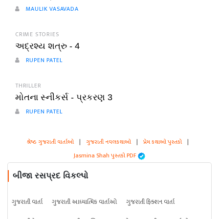
MAULIK VASAVADA
CRIME STORIES
અદ્રશ્ય શત્રુ - 4
RUPEN PATEL
THRILLER
મોતના સ્નીકર્સ - પ્રકરણ 3
RUPEN PATEL
શ્રેષ્ઠ ગુજરાતી વાર્તાઓ
|
ગુજરાતી નવલકથાઓ
|
પ્રેમ કથાઓ પુસ્તકો
|
Jasmina Shah પુસ્તકો PDF
બીજા રસપ્રદ વિકલ્પો
ગુજરાતી વાર્તા
ગુજરાતી આધ્યાત્મિક વાર્તાઓ
ગુજરાતી ફિક્શન વાર્તા