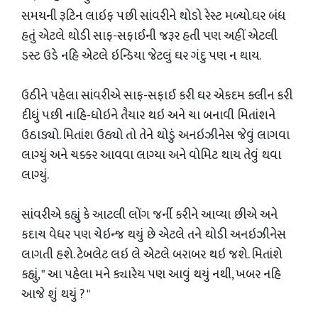
સમયની રૂટિન લાઇફ પછી સાંવરીને થોડો રેસ્ટ મળ્યો.ઘર બંધ
હતું એટલે થોડી સાફ-સફાઈની જરૂર હતી પણ અહીં એટલી
ડસ્ટ ઉડે નહિ એટલે ઇન્ડિયા જેટલું ઘર ગંદુ પણ ન થાય.
ઉઠીને પહેલા સાંવરીએ સાફ-સફાઈ કરી ઘર એકદમ ક્લીન કરી
દીધું પછી નાહિ-ધોઇને તૈયાર થઇ અને ચા બનાવી મિતાંશને
ઉઠાડ્યો. મિતાંશ ઉઠ્યો તો તેને થોડું અનઇઝીનેસ જેવું લાગવા
લાગ્યું અને ચક્કર આવવા લાગ્યા અને વોમિટ થાય તેવું થવા
લાગ્યું.
સાંવરીએ કહ્યું કે આટલી લોંગ જર્ની કરીને આવ્યા છીએ અને
કદાચ વેધર પણ ચેઇન્જ થયું છે એટલે તને થોડી અનઇઝીનેસ
લાગતી હશે. ટેબલેટ લઇ લે એટલે બરાબર થઇ જશે. મિતાંશે
કહ્યું, " આ પહેલા મને ક્યારેય પણ આવું થયું નથી, ખબર નહિ
આજે શું થયું ? "