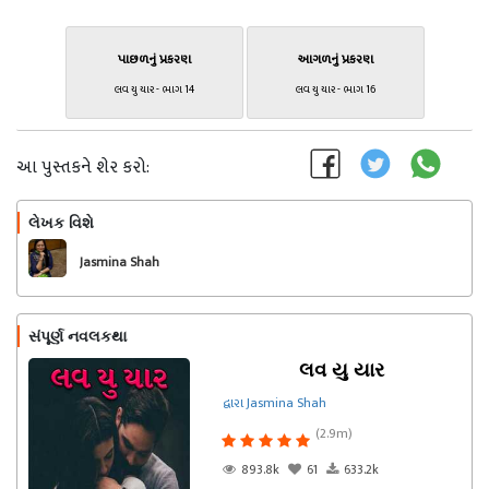
પાછળનું પ્રકરણ
આગળનું પ્રકરણ
લવ યુ યાર - ભાગ 14
લવ યુ યાર - ભાગ 16
આ પુસ્તકને શેર કરો:
લેખક વિશે
અનુસરો
Jasmina Shah
સંપૂર્ણ નવલકથા
લવ યુ યાર
દ્વારા Jasmina Shah
(2.9m)
893.8k
61
633.2k