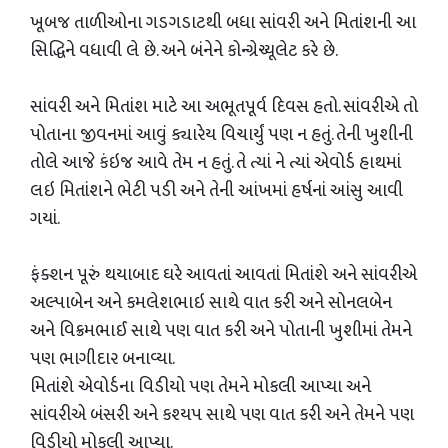
ખૂબજ તાળીઓના ગડગડાટથી બધા સાંવરી અને મિતાંશની આ
સિદ્ધિને વધાવી લે છે. અને બંનેને કોન્ગ્રેચ્યૂલેટ કરે છે.
સાંવરી અને મિતાંશ માટે આ અભૂતપૂર્વ દિવસ હતો. સાંવરીએ તો
પોતાના જીવનમાં આવું ક્યારેય વિચાર્યું પણ ન હતું. તેની ખુશીની
તોલે આજે કંઇજ આવે તેમ ન હતું. તે ત્યાં ને ત્યાં એવોર્ડ હાથમાં
લઇ મિતાંશને ભેટી પડી અને તેની આંખમાં હર્ષનાં આંસુ આવી
ગયાં.
ફંક્શન પૂરું થયાબાદ ઘરે આવતાં આવતાં મિતાંશે અને સાંવરીએ
અલ્પાબેન અને કમલેશભાઇ સાથે વાત કરી અને સોનલબેન
અને વિક્રમભાઈ સાથે પણ વાત કરી અને પોતાની ખુશીમાં તેમને
પણ ભાગીદાર બનાવ્યા.
મિતાંશે એવોર્ડના વિડીયો પણ તેમને મોકલી આપ્યા અને
સાંવરીએ બંસરી અને કશ્યપ સાથે પણ વાત કરી અને તેમને પણ
વિડીયો મોકલી આપ્યા.