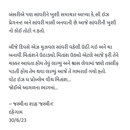
બંસરીએ પણ સાંવરીને ખુશી સમાચાર આપ્યા કે, સી ઇઝ
પ્રેગનન્ટ અને સાંવરી માસી બનવાની છે. આજે સાંવરીની ખુશી
નો કોઈ તોટો ન હતો.
બીજે દિવસે એઝ યુઝવલ સાંવરી વહેલી ઉઠી ગઇ અને ચા
બનાવી મિતાંશને ઉઠાડ્યો. મિતાંશ ઉઠ્યો એટલે આજે ફરી તેને
ચક્કર આવતા હોય તેવું લાગ્યું અને શ્વાસ લેવામાં જાણે તકલીફ
પડતી હોય તેમ થવા લાગ્યું. આજે તે ગભરાઈ ગયો હતો.
વોટ ઇઝ ધ પ્રોબ્લેમ વીથ મિતાંશ....
જોઈએ આગળના ભાગમાં....
~ જસ્મીના શાહ 'જસ્મીન'
દહેગામ
30/6/23