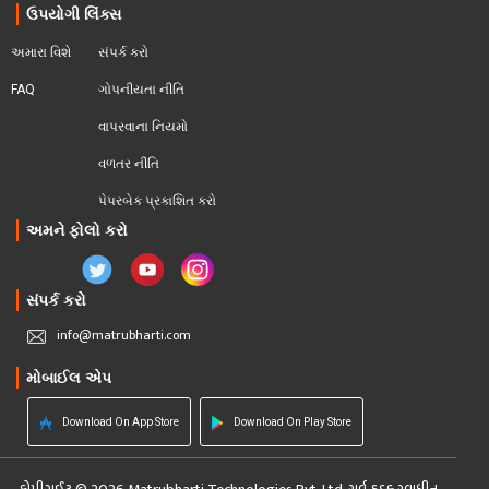
ઉપયોગી લિંક્સ
અમારા વિશે
સંપર્ક કરો
FAQ
ગોપનીયતા નીતિ
વાપરવાના નિયમો 
વળતર નીતિ
પેપરબેક પ્રકાશિત કરો
અમને ફોલો કરો
સંપર્ક કરો
info@matrubharti.com
મોબાઈલ એપ
Download On App Store
Download On Play Store