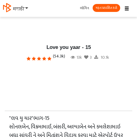
☰
લૉગિન
मराठी
મફત પ્રકાશિત કરો
Love you yaar - 15
(54.3k)
13k
3
10.1k
"લવ યુ યાર"ભાગ-15
સોનલબેન, વિક્રમભાઈ, બંસરી, અલ્પાબેન અને કમલેશભાઇ
બધા સાંવરી ને અને મિતાંશને વિદાય કરવા માટે એરપોર્ટ ઉપર