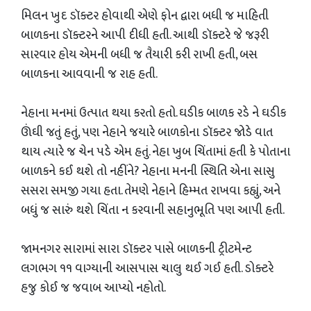
મિલન ખુદ ડૉક્ટર હોવાથી એણે ફોન દ્વારા બધી જ માહિતી
બાળકના ડૉક્ટરને આપી દીધી હતી. આથી ડૉક્ટરે જે જરૂરી
સારવાર હોય એમની બધી જ તૈયારી કરી રાખી હતી, બસ
બાળકના આવવાની જ રાહ હતી.
નેહાના મનમાં ઉત્પાત થયા કરતો હતો. ઘડીક બાળક રડે ને ઘડીક
ઊંઘી જતું હતું, પણ નેહાને જયારે બાળકોના ડૉક્ટર જોડે વાત
થાય ત્યારે જ ચેન પડે એમ હતું. નેહા ખુબ ચિંતામાં હતી કે પોતાના
બાળકને કઈ થશે તો નહીંને? નેહાના મનની સ્થિતિ એના સાસુ
સસરા સમજી ગયા હતા. તેમણે નેહાને હિમ્મત રાખવા કહ્યું, અને
બધું જ સારું થશે ચિંતા ન કરવાની સહાનુભૂતિ પણ આપી હતી.
જામનગર સારામાં સારા ડૉક્ટર પાસે બાળકની ટ્રીટમેન્ટ
લગભગ ૧૧ વાગ્યાની આસપાસ ચાલુ થઈ ગઈ હતી. ડોક્ટરે
હજુ કોઈ જ જવાબ આપ્યો નહોતો.