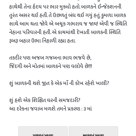
હાથેથી તેના ર્હદય પર ભાર મુક્યો હતો. બાળકને ઈન્જેકશનની
તુરંત અસર થઈ હતી. તે ઉછળતું બંધ થઈ ગયું હતું. કુમળા બાળક
સાથે આમ થતા જોવે એ અચૂક ગભરાય જ જાય! એવી જ સ્થિતિ
નેહાના પરિવારની હતી. એ કાચમાંથી દેખાતી બાળકની સ્થિતિ
રૂબરૂ બહાર ઉભા નિહાળી રહ્યા હતા.
તકદીર પણ અજબ ગજબના ભાવ ભજવે છે,
જિંદગી અને મોતમાં બાળકને પણ વલોવે છે!!!
શું બાળકની થશે જીત કે એક માઁ ની કોખ રહેશે ખાલી?
શું હશે એક શિક્ષિત ઘરની સમજદારી?
આ દરેકના જવાબ મળશે તમને પ્રકરણ : ૩ માં
પાછળનું પ્રકરણ
આગળનું પ્રકરણ