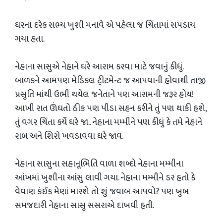
ઘરના દરેક સભ્ય ખુશી મનાવે એ પહેલા જ ચિંતામાં સપડાય
ગયા હતા.
નેહાના સાસુએ નેહાને ઘરે આરામ કરવા માટે જવાનું કીધું.
બાળકને આમપણ મેડિકલ ટ્રીટમેન્ટ જ આપવાની હોવાથી તાજી
પ્રસુતિ માંથી ઉભી થયેલ જનેતાને પણ આરામની જરૂર હોય!
આખી રાત ઊંઘતો ઠીક પણ પીડા સહન કરીને તું પણ થાકી હશે,
તું વગર ચિંતા કર્યે ઘરે જા.. નેહાના મમ્મીને પણ કીધું કે તમે નેહાને
રાબ અને શિરો ખવડાવવા ઘરે જાવ.
નેહાના સાસુના સહાનૂભિતિ વાળા શબ્દો નેહાના મમ્મીના
આંખમાં ખુશીના આંસુ લાવી ગયા. નેહાના મમ્મીને ડર હતો કે
વેવાણ કંઈક મેણાં મારશે તો શું જવાબ આપવો? પણ ખુબ
સમજદારી નેહાના સાસુ સસરાએ દાખવી હતી.