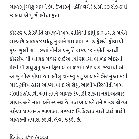
બાળકનું મોઢું અમને કેમ દેખાડ્યું નહીં? વગેરે પ્રશ્નો ૩૦ સેકન્ડમાં
જ બધાએ પૂછી લીધા હતા.
ડૉક્ટરે પરિસ્થિતિ સમજીને ખુબ શાંતિથી કીધું કે, અત્યારે બન્નેને
સારું છે. બાળક ૪.૫ kg નું અને પ્રમાણમાં સારું હેલ્ધી હોવાથી
મુખ ખુલી જવા છતાં નોર્મલ પ્રસુતિ શક્ય જ નહોતી આથી
ફોરસેપ થી બાળક બહાર લઈએ ત્યાં સુધીમાં બાળક અંદરની
મેલી પી ગયું હતું જેના હિસાબે બાળકમાં ઝેર ચડી જવાથી એ
આખું ગોરું હોવા છતાં લીલું જનમ્યું હતું. બાળકને ઝેર મુક્ત કર્યા
બાદ કુત્રિમ શ્વાસ આપ્યા બાદ એ રોયું, આથી પરિસ્થીતી ખુબ
ગંભીર હોવાથી અમે તમને બાળક દેખાડી શક્યા નહીં. અત્યારે
બાળક અને માતા બંને સ્વસ્થ છે, પણ બાળકને તમે શક્ય એટલા
વહેલા જામનગર બાળકના પ્રખ્યાત ચિકિત્સક પાસે લઇ જઈને
બાળકની તપાસ કરાવી લેવી જરૂરી છે.
દિનાંક : ૧/૧૧/૨૦૦૩