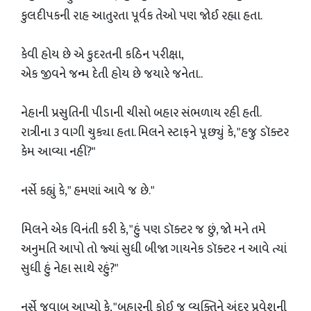
કુલદીપકની રાહ આતુરતા પૂર્વક તેઓ પણ જોઈ રહ્યા હતા.
કેવી હોય છે એ કુદરતની કઠિન પરીક્ષા,
એક જીવને જન્મ દેતી હોય છે જયારે જનેતા..
નેહાની પ્રસુતિની પીડાની ચીસો બહાર સંભળાય રહી હતી.
રાત્રીના ૩ વાગી ચુક્યા હતા. મિલને સ્ટાફને પૂછ્યું કે, "હજુ ડૉક્ટર
કેમ આવ્યા નહીં?"
નર્સે કહ્યું કે," હમણાં આવે જ છે."
મિલને એક વિનંતી કરી કે, "હું પણ ડૉક્ટર જ છું, જો મને તમે
અનુમતિ આપો તો જ્યાં સુધી બીજા ગાયનેક ડૉક્ટર ન આવે ત્યાં
સુધી હું નેહા સાથે રહું?"
નર્સે જવાબ આપ્યો કે, "બહારની કોઈ જ વ્યક્તિને અંદર પ્રવેશની