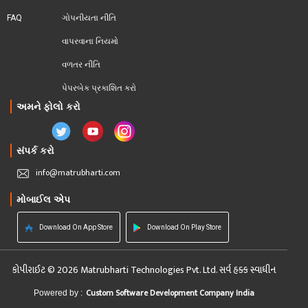
FAQ
ગોપનીયતા નીતિ
વાપરવાના નિયમો 
વળતર નીતિ
પેપરબેક પ્રકાશિત કરો
અમને ફોલો કરો
સંપર્ક કરો
info@matrubharti.com
મોબાઈલ એપ
Download On App Store
Download On Play Store
કોપીરાઈટ © 2026 Matrubharti Technologies Pvt. Ltd. સર્વ હક્ક સ્વાધીન
Custom Software Development Company India
Powered by :