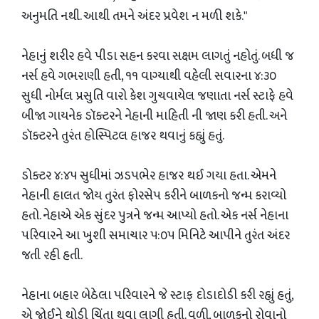
અનુમતિ નથી. આથી તમને અંદર પ્રવેશ ન મળી શકે."
નેહાનું શરીર હવે પીડા સહન કરવા સક્ષમ લાગતું નહોતું. બધી જ
નર્સ હવે ગભરાણી હતી, ૧૧ વાગ્યાથી વહેલી સવારના ૪:૩૦
સુધી નોર્મલ પ્રસુતિ વારો કેશ ગુચવાયેલ જણાતા નર્સ સ્ટાફે હવે
બીજા ગાયનેક ડૉક્ટરને નેહાની માહિતી ની જાણ કરી હતી. અને
ડૉક્ટરને તુરંત હોસ્પિટલ હાજર થવાનું કહ્યું હતું.
ડોક્ટર ૪:૪૫ સુધીમાં ઝડપભેર હાજર થઈ ગયા હતા. એમને
નેહાની હાલત જોય તુરંત ફોરસેપ કરીને બાળકનો જન્મ કરાવ્યો
હતો. નેહાએ એક સુંદર પુત્રને જન્મ આપ્યો હતો. એક નર્સ નેહાના
પરિવારને આ ખુશી સમાચાર ૫:૦૫ મિનિટે આપીને તુરંત અંદર
જતી રહી હતી.
નેહાના બહાર બેઠેલા પરિવારને જે સ્ટાફ દોડાદોડી કરી રહ્યું હતું,
એ જોઈને થોડી ચિંતા થવા લાગી હતી. વળી, બાળકનો રોવાનો