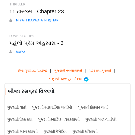
THRILLER
11 ટાસ્ક્સ - Chapter 23
NIYATI KAPADIA NIRJHAR
LOVE STORIES
પહેલો પ્રેમ એહસાસ - 3
MAYA
શ્રેષ્ઠ ગુજરાતી વાર્તાઓ
|
ગુજરાતી નવલકથાઓ
|
પ્રેરક કથા પુસ્તકો
|
Falguni Dost પુસ્તકો PDF
બીજા રસપ્રદ વિકલ્પો
ગુજરાતી વાર્તા
ગુજરાતી આધ્યાત્મિક વાર્તાઓ
ગુજરાતી ફિક્શન વાર્તા
ગુજરાતી પ્રેરક કથા
ગુજરાતી ક્લાસિક નવલકથાઓ
ગુજરાતી બાળ વાર્તાઓ
ગુજરાતી હાસ્ય કથાઓ
ગુજરાતી મેગેઝિન
ગુજરાતી કવિતાઓ