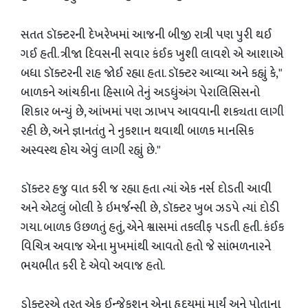
સતત ડૉક્ટરની દેખરેખમાં આજની બીજી રાત્રી પણ પુરી થઈ
ગઈ હતી. ત્રીજા દિવસની સવાર કંઈક ખુશી લાવશે એ આશાએ
બધા ડૉક્ટરની રાહ જોઈ રહ્યા હતા. ડૉક્ટર આવ્યા અને કહ્યું કે,"
બાળકને આંચકીના હિસાબે તેનું અડધુંઅંગ પેરાલિસિસનો
શિકાર બન્યું છે, આંખમાં પણ ઝાખપ આવવાની શક્યતા લાગી
રહી છે, અને જ્ઞાનતંતુ ને નુકશાન થવાથી બાળક માનસિક
અસ્વસ્થ હોય એવું લાગી રહ્યું છે."
ડૉક્ટર હજુ વાત કરી જ રહ્યા હતા ત્યાં એક નર્સ દોડતી આવી
અને એટલું બોલી કે ઇમર્જન્સી છે, ડૉક્ટર ખુબ ઝડપે ત્યાં દોડી
ગયા. બાળક ઉછળતું હતું, એને શ્વાસમાં તકલીફ પડતી હતી. કંઈક
વિચિત્ર અવાજ એના મુખમાંથી આવતો હતો જે સાંભળનારને
ભયભીત કરી દે એવો અવાજ હતો.
ડોક્ટરએ તરત એક ઈન્જેકશન એના હૃદયમાં માર્યું અને પોતાના