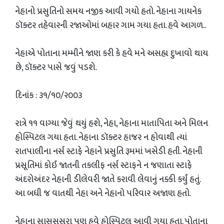
નેહાનો પ્રસુતિનો સમય નજીક આવી ગયો હતો. નેહાના ગાયનેક
ડૉક્ટર તહેવારની રજાઓમાં બહાર ગામ ગયા હતા. હવે આગળ..
નેહાએ પોતાના મમ્મીને જાણ કરી કે હવે મને અસહ્ય દુખાવો થાય
છે, ડૉક્ટર પાસે જવું પડશે.
દિનાંક : ૩૧/૧૦/૨૦૦૩
રાત્રે ૧૧ વાગ્યા જેવું થયું હશે, નેહા, નેહાના માતાપિતા અને મિલન
હોસ્પિટલ ગયા હતા. નેહાના ડૉક્ટર હાજર ન હોવાથી ત્યાં
રાતપાલીના નર્સ સ્ટાફે નેહાને પ્રસુતિ રૂમમાં ખસેડી હતી. નેહાની
પ્રસૂતિમાં કોઈ જાતની તકલીફ નર્સ સ્ટાફને ન જણાતા સ્ટાફે
અંદરોઅંદર નેહાની ડીલેવરી જાતે કરાવી લેવાનું નક્કી કર્યું હતું.
આ બધી જ વાતથી નેહા અને નેહાનો પરિવાર અજાણ હતો.
નેહાના સાસુસસરા પણ હવે હોસ્પિટલ આવી ગયા હતા. પોતાના