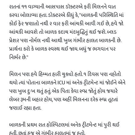
રાતનાં ૧૧ વાગ્યાની આસપાસ ડૉક્ટરએ ફરી મિલનને વાત
કરવા બોલાવ્યા હતા. ડોક્ટરએ કીધું કે, "બાળકની પરિસ્થિતિ માં
કોઈ ફેર જણાતો નથી ૨ વાર ફરી આંચકી આવી ગઈ છે, હવે જો
આંચકી આવશે તો બાળક કદાચ મંદબુદ્ધિનું થઈ જશે. બ્લડ
પ્રેશર પણ નોર્મલ નથી આથી ખુબ ગંભીર હાલત બાળકની છે.
પ્રાર્થના કરો કે બાળક સ્વસ્થ થઈ જાય. બધું જ ભગવાન પર
નિર્ભર છે."
મિલન પણ હવે હિમ્મત હારી ચુક્યો હતો. ૧ દિવસ પણ નહોતો
થયો ત્યાં પોતાના બાળકને ICU માં અનેક ટ્રીટમેન્ટ માં જોઈને એને
પણ ખુબ દુઃખ થતું હતું. એક પિતા કેવા સ્વ્પ્ન જોતું હોય જયારે
લેબર રૂમની બહાર હોય, પણ અહીં મિલનના દરેક સ્વ્પ્ન તૂટતાં
જણાઈ રહ્યા હતા.
બાળકની પ્રથમ રાત હોસ્પિટલમાં અનેક ટ્રીટમેન્ટ માં પુરી થઈ
હતી. છતાં હજુ એ ગંભીર હાલતમાં જ હતો.