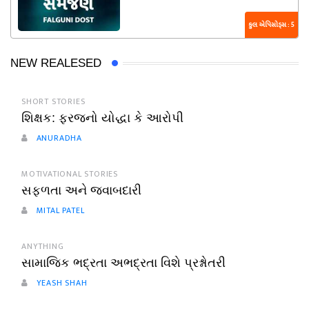
કુલ એપિસોડ્સ : 5
NEW REALESED
SHORT STORIES
શિક્ષક: ફરજનો યોદ્ધા કે આરોપી
ANURADHA
MOTIVATIONAL STORIES
સફળતા અને જવાબદારી
MITAL PATEL
ANYTHING
સામાજિક ભદ્રતા અભદ્રતા વિશે પ્રશ્નોતરી
YEASH SHAH