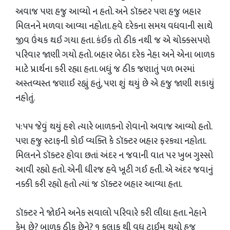
અવાજ પણ હજુ આવ્યો ન હતો. અને ડૉક્ટર પણ હજુ બહાર
મિલનને મળવા આવ્યા નહોતા. હવે દરેકના સમય વધવાની સાથે
જીવ ઉંચક થઈ ગયા હતા. કંઈક તો ઠીક નથી જ એ ચોક્કસપણે
પરિવાર જાણી ગયો હતો. બહાર બેઠા દરેક નેહા અને એના બાળક
માટે પ્રાર્થના કરી રહ્યા હતા. બધું જ ઠીક જણાતું પળ ભરમાં
અસ્તવ્યસ્ત જણાઈ રહ્યું હતું, પણ શું થયું છે એ હજુ જાણી શકાયું
નહોતું.
૫:૫૫ જેવું થયું હશે ત્યારે બાળકનો રોવાનો અવાજ આવ્યો હતો.
પણ હજુ સ્ટાફની કોઈ વ્યક્તિ કે ડૉક્ટર બહાર ફરક્યા નહોતા.
મિલનને ડૉક્ટર હોવા છતાં અંદર ન જવાની વાત પર ખુબ ગુસ્સો
આવી રહ્યો હતો. એની ધીરજ હવે ખૂટી ગઈ હતી. એ અંદર જવાનું
નક્કી કરી રહ્યો હતો ત્યાં જ ડૉક્ટર બહાર આવ્યા હતા.
ડૉક્ટર ને જોઈને અનેક સવાલો પરિવારે કરી લીધા હતા. નેહાને
કેમ છે? બાળક ઠીક છેને? ૧ કલાક થી વધુ ટાઈમ થયો હજુ