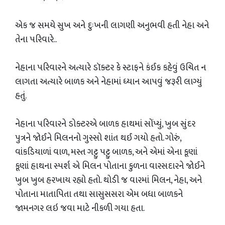
એક જ સમયે સુખ અને દુઃખની લાગણી અનુભવી હતી નેહા અને
તેના પરિવારે..
નેહાના પરિવારને અત્યારે ડૉક્ટર કે સ્ટાફને કંઈક કહેવું ઉચિત ન
લાગતા અત્યારે બાળક અને નેહામાં ધ્યાન આપવું જરૂરી લાગ્યું
હતું.
નેહાના પરિવારને ડોક્ટરએ બાળક હાથમાં સોંપ્યું, ખુબ સુંદર
પુત્રને જોઈને મિલનનો ગુસ્સો શાંત થઈ ગયો હતો. ગોરું,
વાંકડિયાળાં વાળ, મસ્ત ગટ્ટુ પટ્ટુ બાળક, અને એમાં એના કૂણાં
કૂણાં હાથના સ્પર્શ એ મિલન પોતાના કુળના વારસદારને જોઈને
ખુબ ખુબ હરખાય રહ્યો હતો. થોડી જ વારમાં મિલન, નેહા, અને
પોતાના માતાપિતા તથા સાસુસસરા એમ બધા બાળકને
જામનગર લઇ જવા માટે નીકળી ગયા હતા.