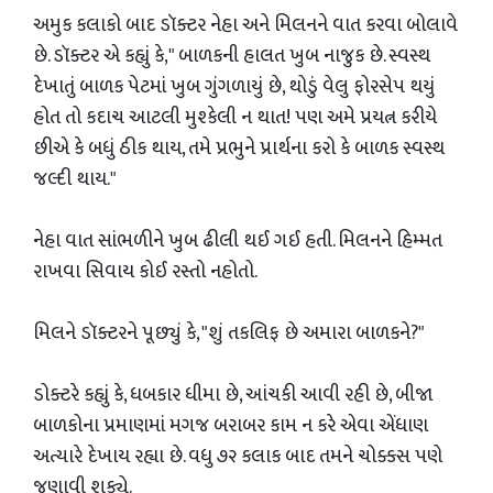
અમુક કલાકો બાદ ડૉક્ટર નેહા અને મિલનને વાત કરવા બોલાવે
છે. ડૉક્ટર એ કહ્યું કે," બાળકની હાલત ખુબ નાજુક છે. સ્વસ્થ
દેખાતું બાળક પેટમાં ખુબ ગુંગળાયું છે, થોડું વેલુ ફોરસેપ થયું
હોત તો કદાચ આટલી મુશ્કેલી ન થાત! પણ અમે પ્રયત્ન કરીયે
છીએ કે બધું ઠીક થાય, તમે પ્રભુને પ્રાર્થના કરો કે બાળક સ્વસ્થ
જલ્દી થાય."
નેહા વાત સાંભળીને ખુબ ઢીલી થઈ ગઈ હતી. મિલનને હિમ્મત
રાખવા સિવાય કોઈ રસ્તો નહોતો.
મિલને ડૉક્ટરને પૂછ્યું કે, "શું તકલિફ છે અમારા બાળકને?"
ડોક્ટરે કહ્યું કે, ધબકાર ધીમા છે, આંચકી આવી રહી છે, બીજા
બાળકોના પ્રમાણમાં મગજ બરાબર કામ ન કરે એવા એંધાણ
અત્યારે દેખાય રહ્યા છે. વધુ ૭૨ કલાક બાદ તમને ચોક્કસ પણે
જણાવી શક્યે.