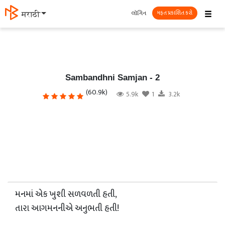
☰
લૉગિન
मराठी
મફત પ્રકાશિત કરો
Sambandhni Samjan - 2
(60.9k)
5.9k
1
3.2k
મનમાં એક ખુશી સળવળતી હતી,
તારા આગમનનીએ અનુભતી હતી!