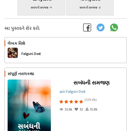
સબંધની સમજણ - ૧
સબંધની સમજણ - ૩
આ પુસ્તકને શેર કરો:
લેખક વિશે
અનુસરો
Falguni Dost
સંપૂર્ણ નવલકથા
સબંધની સમજણ
દ્વારા Falguni Dost
(329.4k)
32.6k
32
15.8k