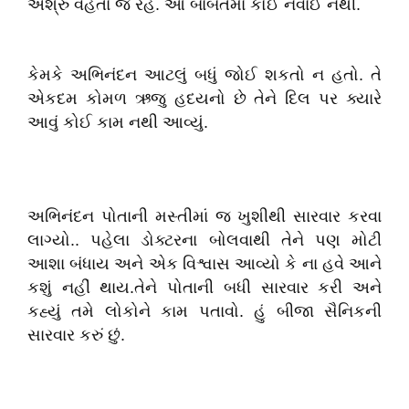
અશ્રુ વહેતા જ રહે. આ બાબતમાં કોઈ નવાઈ નથી.
કેમકે અભિનંદન આટલું બધું જોઈ શકતો ન હતો. તે
એકદમ કોમળ ઋજુ હદયનો છે તેને દિલ પર ક્યારે
આવું કોઈ કામ નથી આવ્યું.
અભિનંદન પોતાની મસ્તીમાં જ ખુશીથી સારવાર કરવા
લાગ્યો.. પહેલા ડોક્ટરના બોલવાથી તેને પણ મોટી
આશા બંધાય અને એક વિશ્વાસ આવ્યો કે ના હવે આને
કશું નહીં થાય.તેને પોતાની બધી સારવાર કરી અને
કહ્યું તમે લોકોને કામ પતાવો. હું બીજા સૈનિકની
સારવાર કરું છું.