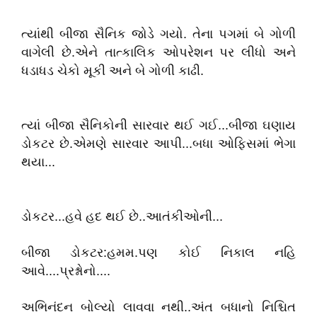
ત્યાંથી બીજા સૈનિક જોડે ગયો. તેના પગમાં બે ગોળી
વાગેલી છે.એને તાત્કાલિક ઓપરેશન પર લીધો અને
ધડાધડ ચેકો મૂકી અને બે ગોળી કાઢી.
ત્યાં બીજા સૈનિકોની સારવાર થઈ ગઈ...બીજા ઘણાય
ડોકટર છે.એમણે સારવાર આપી...બધા ઓફિસમાં ભેગા
થયા...
ડોકટર...હવે હદ થઈ છે..આતંકીઓની...
બીજા ડોકટર:હમમ.પણ કોઈ નિકાલ નહિ
આવે....પ્રશ્નોનો....
અભિનંદન બોલ્યો લાવવા નથી..અંત બધાનો નિશ્ચિત