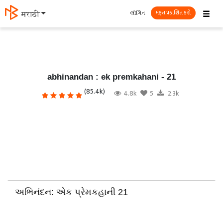
☰
લૉગિન
मराठी
મફત પ્રકાશિત કરો
abhinandan : ek premkahani - 21
(85.4k)
4.8k
5
2.3k
અભિનંદન: એક પ્રેમકહાની 21