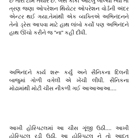
છે તારી ટીમ તૈયાર છે. બસ કાકા આટલું બોલ્યા ત્યાં તો
ત્રણ જણા ઓપરેશન થિયેટર ઓપરેશન વોર્ડની અંદર
એન્ટર થઈ ગયા.તેમાંથી એક વ્યક્તિએ અભિનંદનને
તેનો ડ્રેસ આપવા માટે હાથ લાંબો કર્યો પણ અભિનંદને
હાથ ઊંચો કરીને જ "ના" કહી દીધી.
અભિનંદને કાર્ય શરૂ કર્યું અને સૈનિકના દિલની
બાજુમાં ગોળી વગેલી એ ખેંચી લીધી. સૈનિકના
મોઢામાંથી મોટી ચીસ નીકળી ગઈ આઆઆઆ....
આખી હોસ્પિટલમાં આ ચીસ ગૂંજી ઉઠી.... આખી
હોસ્પિટલ રડી ઉઠી. આ હોસ્પિટલ ને તો આદત