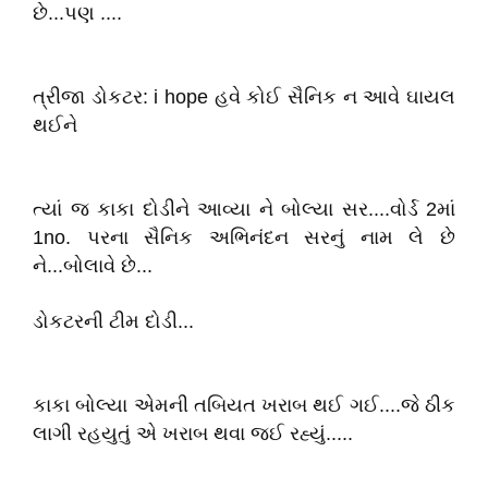
છે...પણ ....
ત્રીજા ડોકટર: i hope હવે કોઈ સૈનિક ન આવે ઘાયલ
થઈને
ત્યાં જ કાકા દોડીને આવ્યા ને બોલ્યા સર....વોર્ડ 2માં
1no. પરના સૈનિક અભિનંદન સરનું નામ લે છે
ને...બોલાવે છે...
ડોકટરની ટીમ દોડી...
કાકા બોલ્યા એમની તબિયત ખરાબ થઈ ગઈ....જે ઠીક
લાગી રહયુતું એ ખરાબ થવા જઈ રહ્યું.....