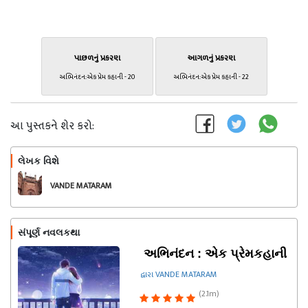
પાછળનું પ્રકરણ
આગળનું પ્રકરણ
અભિનંદન:એક પ્રેમ કહાની - 20
અભિનંદન:એક પ્રેમ કહાની - 22
આ પુસ્તકને શેર કરો:
લેખક વિશે
અનુસરો
VANDE MATARAM
સંપૂર્ણ નવલકથા
અભિનંદન : એક પ્રેમકહાની
દ્વારા VANDE MATARAM
(2.1m)