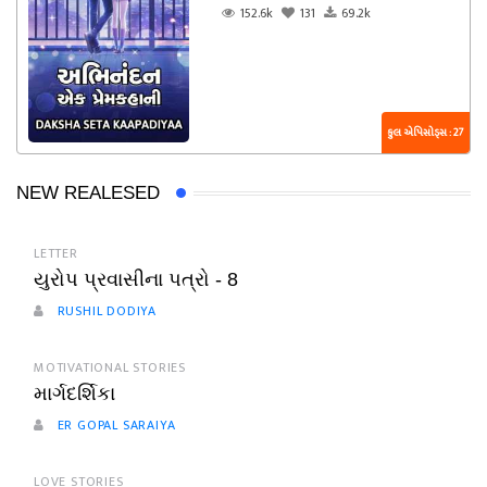
152.6k
131
69.2k
કુલ એપિસોડ્સ : 27
NEW REALESED
LETTER
યુરોપ પ્રવાસીના પત્રો - 8
RUSHIL DODIYA
MOTIVATIONAL STORIES
માર્ગદર્શિકા
ER GOPAL SARAIYA
LOVE STORIES