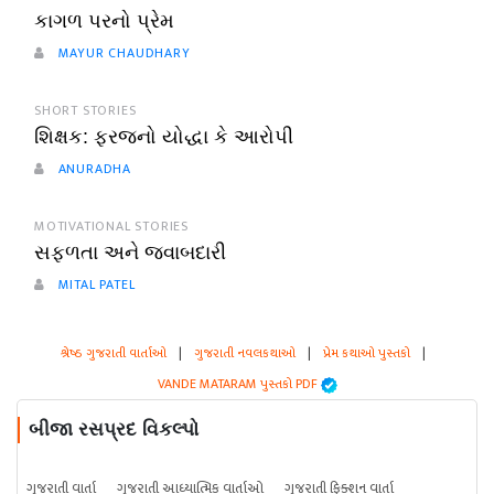
કાગળ પરનો પ્રેમ
MAYUR CHAUDHARY
SHORT STORIES
શિક્ષક: ફરજનો યોદ્ધા કે આરોપી
ANURADHA
MOTIVATIONAL STORIES
સફળતા અને જવાબદારી
MITAL PATEL
શ્રેષ્ઠ ગુજરાતી વાર્તાઓ
|
ગુજરાતી નવલકથાઓ
|
પ્રેમ કથાઓ પુસ્તકો
|
VANDE MATARAM પુસ્તકો PDF
બીજા રસપ્રદ વિકલ્પો
ગુજરાતી વાર્તા
ગુજરાતી આધ્યાત્મિક વાર્તાઓ
ગુજરાતી ફિક્શન વાર્તા