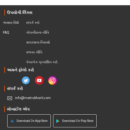
ઉપયોગી લિંક્સ
અમારા વિશે
સંપર્ક કરો
FAQ
ગોપનીયતા નીતિ
વાપરવાના નિયમો 
વળતર નીતિ
પેપરબેક પ્રકાશિત કરો
અમને ફોલો કરો
સંપર્ક કરો
info@matrubharti.com
મોબાઈલ એપ
Download On App Store
Download On Play Store