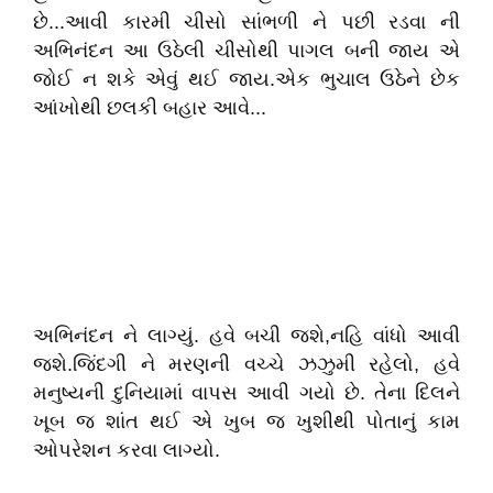
છે...આવી કારમી ચીસો સાંભળી ને પછી રડવા ની
અભિનંદન આ ઉઠેલી ચીસોથી પાગલ બની જાય એ
જોઈ ન શકે એવું થઈ જાય.એક ભુચાલ ઉઠેને છેક
આંખોથી છલકી બહાર આવે...
અભિનંદન ને લાગ્યું. હવે બચી જશે,નહિ વાંધો આવી
જશે.જિંદગી ને મરણની વચ્ચે ઝઝુમી રહેલો, હવે
મનુષ્યની દુનિયામાં વાપસ આવી ગયો છે. તેના દિલને
ખૂબ જ શાંત થઈ એ ખુબ જ ખુશીથી પોતાનું કામ
ઓપરેશન કરવા લાગ્યો.