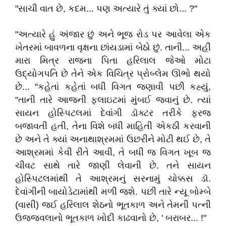
"સાચી વાત છે, કદમ... પણ અત્યારે તું ક્યાં છો... ?"
"અત્યારે હું અંજાર છું અને ભૂજ રોડ પર આવેલા એક
ખેતરમાં બાવળના વૃક્ષના છાંયડામાં બેઠો છું. તાની... અહીં
મારા મિત્ર રાજના પિતા હરિલાલ જેઓ મોટા
ઉદ્યોગપતિ છે તેને એક વિચિત્ર પ્રોબ્લેમ ઊભો થયો
છે... "કહેતાં કહેતાં બધી વિગત જણાવી પછી કહ્યું,
"તાની તારે આજની ફ્લાઇટમાં મુંબઈ જવાનું છે. ત્યાં
સાયન હોસ્પિટલમાં દેવાંગી ડૉક્ટર તરીકે ફરજ
બજાવતી હતી, તેના વિશે બધી માહિતી એકઠી કરવાની
છે અને તે ક્યાં અનાથાશ્રમમાં ઉછરીને મોટી થઈ છે, તે
આશ્રમમાં કેવી રીતે આવી, તે બધી જ વિગત ખૂબ જ
ચીવટ સાથે તારે જાણી લેવાની છે. તને સાયન
હોસ્પિટલમાંથી તે આશ્રમનું સરનામું ચોક્કસ ડૉ.
દેવાંગીની બાયોડેટામાંથી મળી જશે. પછી તારે ન્યૂ બોમ્બે
(વાસી) જઈ હરિલાલ શેઠનો ભૂતકાળ અને તેમની પત્ની
ઉજ્જવલાનો ભૂતકાળ ખોદી કાઢવાનો છે, ' બરાબર... !"