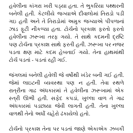
હવેલીના કાંગરા ખરી પડ્યા હતા. તે ભુકરિયા પથ્થરની
બનેલી હતી. કેટલીયે જગ્યાએ દીવાલોમાં તિરાડો પડી
ગઇ હતી અને તે તિરાડોમાં અમુક જગ્યાએ પીપળાનાં
ઝાડ ફૂટી નીકળ્યા હતા. ટોર્ચનો પ્રકાશ ફરતો ફરતો
હવેલીના ઝરૂખા તરફ ગયો. તે સાથે કદમની દ્રષ્ટિ
પણ ટોર્ચના પ્રકાશ સાથે ફરતી હતી. ઝરૂખા પર નજર
પડતા ક્ષણ માટે કદમ હેબતાઈ ગયો. તેના હાથમાંથી
ટોર્ચ પડતાં - પડતાં રહી ગઈ.
જંગલમાં બનેલી હવેલી જે વર્ષોથી ખંડેર બની ગઈ હતી.
જેમાં લાઇટની વ્યવસ્થા પણ ન હતી. તેવા સ્થળે
રાત્રીના ગાઢ અંધકારમાં તે હવેલીના ઝરૂખામાં એક
સ્ત્રી ઊભી હતી. સફેદ કપડાં, ખુલ્લા વાળ તે ગાઢ
અંધકારમાં પડછાયા જેવી લાગતી હતી. તેના ખુલ્લા
વાળથી તેનો અર્ધો ચહેરો ઢંકાયેલો હતો.
ટોર્ચનો પ્રકાશ તેના પર પડતાં જાણે એકાએક ઝબકી