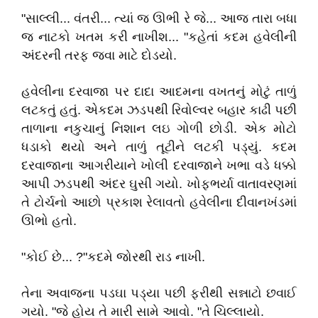
"સાલ્લી... વંતરી... ત્યાં જ ઊભી રે જે... આજ તારા બધા
જ નાટકો ખતમ કરી નાખીશ... "કહેતાં કદમ હવેલીની
અંદરની તરફ જવા માટે દોડયો.
હવેલીના દરવાજા પર દાદા આદમના વખતનું મોટું તાળું
લટકતું હતું. એકદમ ઝડપથી રિવોલ્વર બહાર કાઢી પછી
તાળાના નકુચાનું નિશાન લઇ ગોળી છોડી. એક મોટો
ધડાકો થયો અને તાળું તૂટીને લટકી પડ્યું. કદમ
દરવાજાના આગરીયાને ખોલી દરવાજાને ખભા વડે ધક્કો
આપી ઝડપથી અંદર ઘુસી ગયો. ખોફભર્યા વાતાવરણમાં
તે ટોર્ચનો આછો પ્રકાશ રેલાવતો હવેલીના દીવાનખંડમાં
ઊભો હતો.
"કોઈ છે... ?"કદમે જોરથી રાડ નાખી.
તેના અવાજના પડઘા પડ્યા પછી ફરીથી સન્નાટો છવાઈ
ગયો. "જે હોય તે મારી સામે આવો. "તે ચિલ્લાયો.