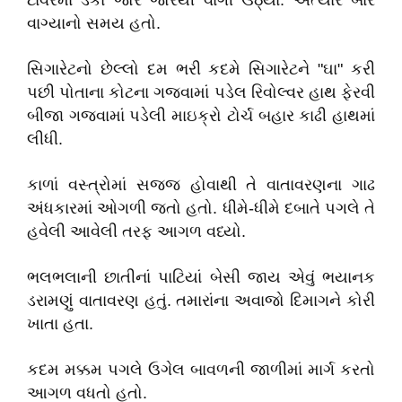
ટાવરમાં ડંકા જોર જોરથી વાગી ઉઠ્યા. અત્યારે બાર
વાગ્યાનો સમય હતો.
સિગારેટનો છેલ્લો દમ ભરી કદમે સિગારેટને "ઘા" કરી
પછી પોતાના કોટના ગજવામાં પડેલ રિવોલ્વર હાથ ફેરવી
બીજા ગજવામાં પડેલી માઇક્રો ટોર્ચ બહાર કાઢી હાથમાં
લીધી.
કાળાં વસ્ત્રોમાં સજ્જ હોવાથી તે વાતાવરણના ગાઢ
અંધકારમાં ઓગળી જતો હતો. ધીમે-ધીમે દબાતે પગલે તે
હવેલી આવેલી તરફ આગળ વધ્યો.
ભલભલાની છાતીનાં પાટિયાં બેસી જાય એવું ભયાનક
ડરામણું વાતાવરણ હતું. તમારાંના અવાજો દિમાગને કોરી
ખાતા હતા.
કદમ મક્કમ પગલે ઉગેલ બાવળની જાળીમાં માર્ગ કરતો
આગળ વધતો હતો.