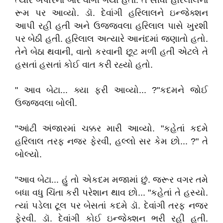
ત્યારે બપોરના બાર વાગી ગયા હતા. તે સીધો હરિલાલના
રૂમ પર આવ્યો. ડૉ. દેવાંગી હરિલાલને ઇન્જેક્શન
આપી રહી હતી અને ઉજ્જવલા હરિલાલ પાસે ખુરશી
પર બેઠી હતી. હરિલાલ અત્યારે આનંદમાં જણાતો હતો.
તેને બેઠા થવાની, વાતો કરવાની છૂટ મળી હતી એટલે તે
હસતાં હસતાં કોઈ વાત કરી રહ્યો હતો.
" આવ બેટા... ક્યા ફરી આવ્યો... ?"કદમને જોઈ
ઉજ્જ્વલા બોલી.
"આંટી અંજારમાં ચક્કર મારી આવ્યો. "કહેતાં કદમે
હરિલાલ તરફ નજર ફેરવી, હલ્લો સર કેમ છો... ?" તે
બોલ્યો.
"આવ બેટા... હું તો એકદમ મજામાં છું. જરૂર વગર તમે
બધા વધુ ચિંતા કરી પરેશાન થાવ છો... "કહેતાં તે હસ્યો.
ત્યાં પડેલા ટૂલ પર બેસતાં કદમે ડૉ. દેવાંગી તરફ નજર
ફેરવી. ડૉ. દેવાંગી કોઈ ઇન્જેક્શન ભરી રહી હતી.