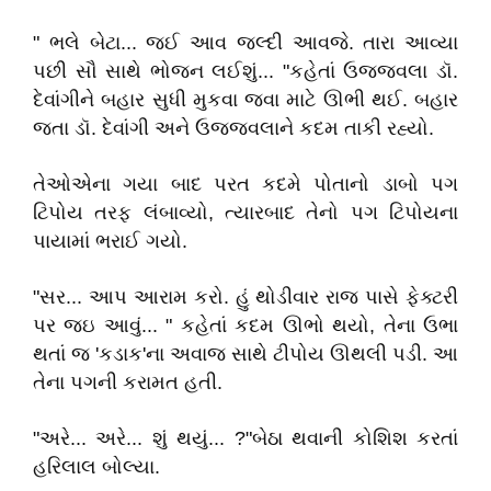
" ભલે બેટા... જઈ આવ જલ્દી આવજે. તારા આવ્યા
પછી સૌ સાથે ભોજન લઈશું... "કહેતાં ઉજજવલા ડૉ.
દેવાંગીને બહાર સુધી મુકવા જવા માટે ઊભી થઈ. બહાર
જતા ડૉ. દેવાંગી અને ઉજ્જવલાને કદમ તાકી રહ્યો.
તેઓએના ગયા બાદ પરત કદમે પોતાનો ડાબો પગ
ટિપોય તરફ લંબાવ્યો, ત્યારબાદ તેનો પગ ટિપોયના
પાયામાં ભરાઈ ગયો.
"સર... આપ આરામ કરો. હું થોડીવાર રાજ પાસે ફેક્ટરી
પર જઇ આવું... " કહેતાં કદમ ઊભો થયો, તેના ઉભા
થતાં જ 'કડાક'ના અવાજ સાથે ટીપોય ઊથલી પડી. આ
તેના પગની કરામત હતી.
"અરે... અરે... શું થયું... ?"બેઠા થવાની કોશિશ કરતાં
હરિલાલ બોલ્યા.