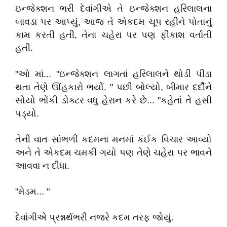
ઇન્જેક્શન ભરી દેવાંગીએ તે ઇન્જેક્શન હરિલાલના
બાવડા પર આપ્યું, આજ તે એકદમ ચૂપ રહીને પોતાનું
કામ કરતી હતી, તેના ચહેરા પર પણ ફીકાશ વર્તાતી
હતી.
"ઓ માં... "ઇન્જેક્શન લાગતાં હરિલાલને થોડી પીડા
થતા તેણે ઊંહકારો ભર્યો. " પછી બોલ્યો, બીમાર દર્દીને
સોયો ભોંકી ડોક્ટર વધુ હેરાન કરે છે... "કહેતાં તે હસી
પડ્યો.
તેની વાત સાંભળી કદમના મનમાં કંઈક વિચાર આવ્યો
અને તે એકદમ ચમકી ગયો પણ તેણે ચહેરા પર ભાવને
આવવા ન દીધા.
"મેડમ... "
દેવાંગીએ પ્રશ્નાર્થભરી નજરે કદમ તરફ જોયું.