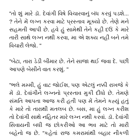
"તો શું મારે ડૉ. દેવાંગી વિષે વિચારવાનું બંધ કરવું પડશે...
? તેને મેં લગ્ન કરવા માટે પ્રસ્તાવ મૂક્યો છે. તેણે મને
સહમતી આપી છે. હવે હું સામેથી તેને કહી દઉં કે મારે
તારી સાથે લગ્ન નથી કરવા, મા એ શક્ય નહીં બને તમે
વિચારી લેજો. "
"બેટા, તારા ડેડી બીમાર છે. તેને સાજા થઈ જવા દે. પછી
આપણે બેસીને વાત કરશું. "
"ભલે મમ્મી, હું વાટ જોઈશ, પણ એટલું નક્કી રાખજે કે
મેં ડૉ. દેવાંગીને લગ્નનો પ્રસ્તાવ મુકી દીધો છે. તેમણે
સંમતિ આપતા આજ કરી હતી પણ મેં તેમને કહ્યું હતું
કે મારે તો તારાથી મતલબ છે. બસ, મા હું લગ્ન કરીશ
તો દેવાંગી સાથે નહિતર મારે લગ્ન નથી કરવાં. ડૉ. દેવાંગી
સિવાયની બધી જ છોકરીઓ આ ભવ માટે તો મારી
બહેનો જ છે. "કહેતાં રાજ કમરામાંથી બહાર નીકળી