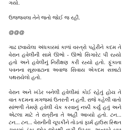
ગયો.
ઉજ્જવલા તેને જતો જોઈ જ રહી.
@@@
ગાઢ છવાયેલા અંધકારમાં કાળાં વસ્ત્રો પહેરીને કદમ તે
વેરાન હવેલીની સામે ઊભો - ઊભો સિગારેટ પી રહ્યો
હતો અને હવેલીનું નિરીક્ષણ કરી રહ્યો હતો. ફૂંકાતા
પવનના સૂસવાટાના અવાજ સિવાય એકદમ સન્નાટો
પથરાયેલો હતો.
વેરાન અને ખંડેર બનેલી હવેલીમાં કોઈ રહેતું હોય તે
વાત કદમના મગજમાં ઉતરતી ન હતી. રાજે કહેલી વાતો
સાંભળી તેમણે હવેલી ચેક કરવાનું નક્કી કર્યું હતું અને
એટલા માટે તે રાત્રીના તે અહીં આવ્યો હતો. ટન...
ટન... ટન... વેરાનીની ચૂપકીને તોડતાં ફાર્મ હાઉસ સ્થિત