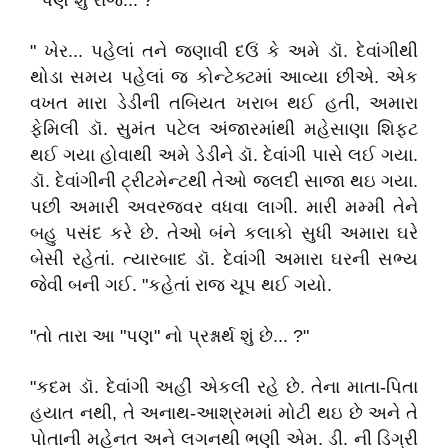
" પણ શું રાજ... ?"
" ખેર... પહેલાં તને જણાવી દઉં કે અમે ડૉ. દેવાંગીથી
થોડા સમય પહેલાં જ કોન્ટેક્ટમાં આવ્યા છીએ. એક
વખત મારા ડેડીની તબિયત ખરાબ થઈ હતી, અમારા
ફેમિલી ડૉ. સુમંત પટેલ અંજારમાંથી મહેસાણા શિફ્ટ
થઈ ગયા હોવાથી અમે ડેડીને ડૉ. દેવાંગી પાસે લઈ ગયા.
ડૉ. દેવાંગીની ટ્રીટમેન્ટથી તેઓ જલદી સાજા થઇ ગયા.
પછી અમારી અવરજવર વધવા લાગી. મારી મમ્મી તેને
બહુ પસંદ કરે છે. તેઓ બંને કલાકો સુધી અમારા ઘરે
બેસી રહેતાં. ત્યારબાદ ડૉ. દેવાંગી અમારા ઘરની સભ્ય
જેવી બની ગઈ. "કહેતાં રાજ ચૂપ થઈ ગયો.
"તો તારા આ "પણ" નો પ્રશ્નાર્થ શું છે... ?"
"કદમ ડૉ. દેવાંગી અહીં એકલી રહે છે. તેના માતા-પિતા
હયાત નથી, તે અનાથ-આશ્રમમાં મોટી થઇ છે અને તે
પોતાની મહેનત અને લગનથી ભણી એમ. ડી. ની ડિગ્રી