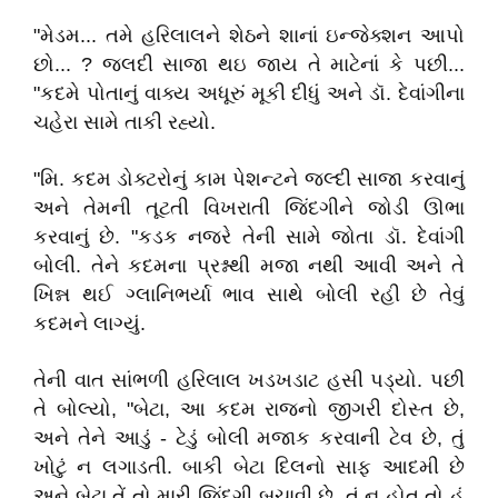
"મેડમ... તમે હરિલાલને શેઠને શાનાં ઇન્જેક્શન આપો
છો... ? જલદી સાજા થઇ જાય તે માટેનાં કે પછી...
"કદમે પોતાનું વાક્ય અધૂરું મૂકી દીધું અને ડૉ. દેવાંગીના
ચહેરા સામે તાકી રહ્યો.
"મિ. કદમ ડોક્ટરોનું કામ પેશન્ટને જલ્દી સાજા કરવાનું
અને તેમની તૂટતી વિખરાતી જિંદગીને જોડી ઊભા
કરવાનું છે. "કડક નજરે તેની સામે જોતા ડૉ. દેવાંગી
બોલી. તેને કદમના પ્રશ્નથી મજા નથી આવી અને તે
ખિન્ન થઈ ગ્લાનિભર્યા ભાવ સાથે બોલી રહી છે તેવું
કદમને લાગ્યું.
તેની વાત સાંભળી હરિલાલ ખડખડાટ હસી પડ્યો. પછી
તે બોલ્યો, "બેટા, આ કદમ રાજનો જીગરી દોસ્ત છે,
અને તેને આડું - ટેડું બોલી મજાક કરવાની ટેવ છે, તું
ખોટું ન લગાડતી. બાકી બેટા દિલનો સાફ આદમી છે
અને બેટા તેં તો મારી જિંદગી બચાવી છે. તું ન હોત તો હું