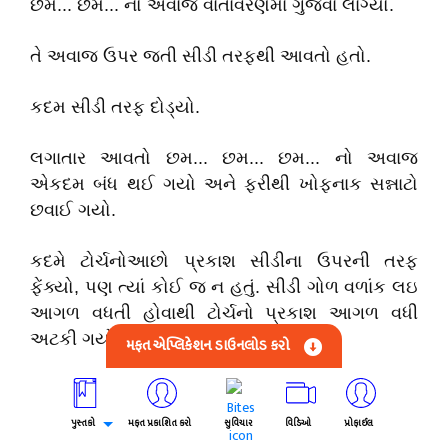
છમ... છમ... નો અવાજ વાતાવરણમાં ગુંજવા લાગ્યો.
તે અવાજ ઉપર જતી સીડી તરફથી આવતો હતો.
કદમ સીડી તરફ દોડ્યો.
લગાતાર આવતો છમ... છમ... છમ... નો અવાજ
એકદમ બંધ થઈ ગયો અને ફરીથી ખોફનાક સન્નાટો
છવાઈ ગયો.
કદમે ટોર્ચનોઆછો પ્રકાશ સીડીના ઉપરની તરફ
ફેંક્યો, પણ ત્યાં કોઈ જ ન હતું. સીડી ગોળ વળાંક લઇ
આગળ વધતી હોવાથી ટોર્ચનો પ્રકાશ આગળ વધી
અટકી ગયો.
મફત એપ્લિકેશન ડાઉનલોડ કરો
ટપ... ટપ... ટપ... એકાએક ફરીથી સીડીના વળાંક પર
કોઈના ચાલવાનો અવાજ આવવા લાગ્યો.
પુસ્તકો
મફત પ્રકાશિત કરો
સુવિચાર
વિડિઓ
પ્રોફાઈલ