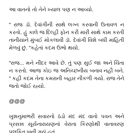
આ વાતનો તો તેને ખ્યાલ પણ ન આવ્યો.
" રાજ ડૉ. દેવાંગીની સાથે લગ્ન કરવાની ઉતાવળ ન
કરતો. હું કાલે જ દિલ્હી ફોન કરી મારી સાથે કામ કરતી
તાનીયાને મુંબઈ મોકલાવી ડૉ. દેવાંગી વિશે બધી માહિતી
મેળવું છું. "કહેતાં કદમ ઉભો થયો.
"રાજ... મને નીંદર આવે છે. તું પણ સુઈ જા અને ચિંતા
ન કરતો. આજ કોઇ જ અનિચ્છનીય બનાવ નહીં બને.
" કહી કદમ તેના કમરાની બહાર નીકળી ગયો. રાજ તેને
જતો જોઈ રહ્યો.
@@@
ખુશનુમાભરી સવારનો ઠંડો મંદ મંદ વાતો પવન અને
પ્રસન્ન સૂર્યનારાયણનાં વેરાતા કિરણોથી વાતાવરણ
પુલકિત બની ગયું હતું.