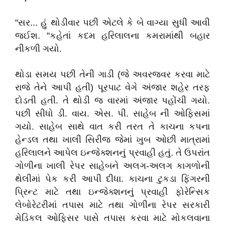
"સર... હું થોડીવાર પછી એટલે કે બે વાગ્યા સુધી આવી
જઈશ. "કહેતાં કદમ હરિલાલના કમરામાંથી બહાર
નીકળી ગયો.
થોડા સમય પછી તેની ગાડી (જે અવરજવર કરવા માટે
રાજે તેને આપી હતી) પૂરપાટ વેગે અંજાર શહેર તરફ
દોડતી હતી. તે થોડી જ વારમાં અંજાર પહોંચી ગયો.
પછી સીધો ડી. વાય. એસ. પી. સાહેબ ની ઓફિસમાં
ગયો. સાહેબ સાથે વાત કરી તરત તે કાચના કપના
હેન્ડલ તથા ખાલી સિરીંજ જેમાં ખુબ ઓછી માત્રામાં
હરિલાલને આપેલ ઇન્જેક્શનનું પ્રવાહી હતું. તે ઉપરાંત
ગોળીના ખાલી રેપર સાહેબને અલગ-અલગ કાગળોની
થેલીમાં પેક કરી આપી દીધા. કાચના ટુકડા ફિંગરની
પ્રિન્ટ માટે તથા ઇન્જેક્શનનું પ્રવાહી ફોરેન્સિક
લેબોરેટરીમાં તપાસ માટે તથા ગોળીના રેપર સરકારી
મેડિકલ ઓફિસર પાસે તપાસ કરવા માટે મોકલવાના