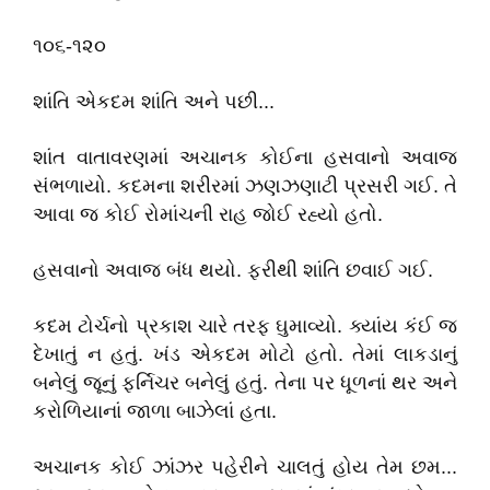
૧૦૬-૧૨૦
શાંતિ એકદમ શાંતિ અને પછી...
શાંત વાતાવરણમાં અચાનક કોઈના હસવાનો અવાજ
સંભળાયો. કદમના શરીરમાં ઝણઝણાટી પ્રસરી ગઈ. તે
આવા જ કોઈ રોમાંચની રાહ જોઈ રહ્યો હતો.
હસવાનો અવાજ બંધ થયો. ફરીથી શાંતિ છવાઈ ગઈ.
કદમ ટોર્ચનો પ્રકાશ ચારે તરફ ઘુમાવ્યો. ક્યાંય કંઈ જ
દેખાતું ન હતું. ખંડ એકદમ મોટો હતો. તેમાં લાકડાનું
બનેલું જૂનું ફર્નિચર બનેલું હતું. તેના પર ધૂળનાં થર અને
કરોળિયાનાં જાળા બાઝેલાં હતા.
અચાનક કોઈ ઝાંઝર પહેરીને ચાલતું હોય તેમ છમ...