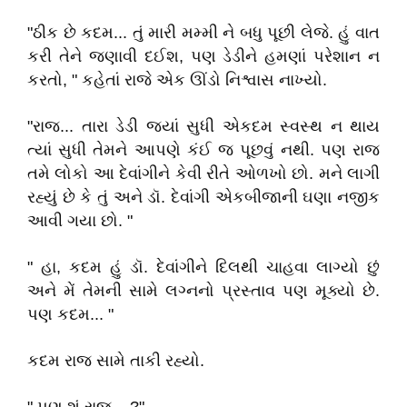
"ઠીક છે કદમ... તું મારી મમ્મી ને બધુ પૂછી લેજે. હું વાત
કરી તેને જણાવી દઈશ, પણ ડેડીને હમણાં પરેશાન ન
કરતો, " કહેતાં રાજે એક ઊંડો નિશ્વાસ નાખ્યો.
"રાજ... તારા ડેડી જ્યાં સુધી એકદમ સ્વસ્થ ન થાય
ત્યાં સુધી તેમને આપણે કંઈ જ પૂછવું નથી. પણ રાજ
તમે લોકો આ દેવાંગીને કેવી રીતે ઓળખો છો. મને લાગી
રહ્યું છે કે તું અને ડૉ. દેવાંગી એકબીજાની ઘણા નજીક
આવી ગયા છો. "
" હા, કદમ હું ડૉ. દેવાંગીને દિલથી ચાહવા લાગ્યો છું
અને મેં તેમની સામે લગ્નનો પ્રસ્તાવ પણ મૂક્યો છે.
પણ કદમ... "
કદમ રાજ સામે તાકી રહ્યો.