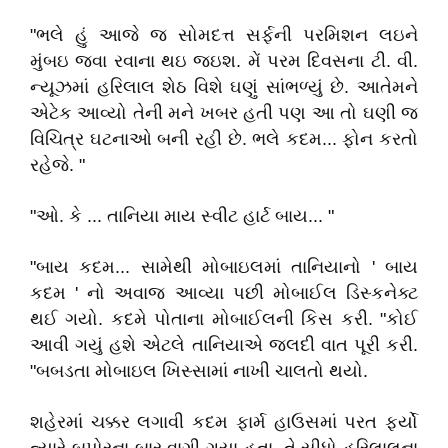
"ભલે હું આજે જ સોમદત્ત સર્ફની પરમિશન લઇને
મુંબઇ જવા રવાના થઇ જઇશ. મેં પરમ દિવસના ટી. વી.
ન્યૂઝમાં હરિલાલ શેઠ વિશે ઘણું સાંભળ્યું છે. આતેમને
એટેક આવ્યો તેની મને ખબર હતી પણ આ તો ઘણી જ
વિચિત્ર ઘટનાઓ બની રહી છે. ભલે કદમ... ફોન કરતો
રહેજે. "
"ઓ. કે ... તાનિયા માય સ્વીટ હાર્ટ બાય... "
"બાય કદમ... સામેથી મોબાઇલમાં તાનિયાનો ' બાય
કદમ ' નો અવાજ આવ્યા પછી મોબાઈલ ડિસ્કનેક્ટ
થઈ ગયો. કદમે પોતાના મોબાઈલની કિસ કરી. "કોઈ
આવી ગયું હશે એટલે તાનિયાએ જલદી વાત પૂરી કરી.
"બબડતા મોબાઇલ ખિસ્સામાં નાખી ચાલતો થયો.
શહેરમાં ચક્કર લગાવી કદમ ફાર્મ હાઉસમાં પરત ફર્યો