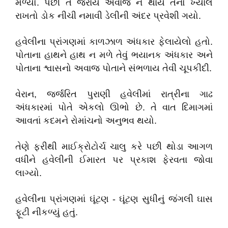
મળ્યો. પછી તે જરાય અવાજ ન થાય તેનો ખ્યાલ
રાખતો ડોક નીચી નમાવી ડેલીની અંદર પ્રવેશી ગયો.
હવેલીના પ્રાંગણમાં કાળઝાળ અંધકાર ફેલાયેલો હતો.
પોતાના હાથને હાથ ન મળે તેવું ભયાનક અંધકાર અને
પોતાના શ્વાસનો અવાજ પોતાને સંભળાય તેવી ચૂપકીદી.
વેરાન, જર્જરિત પુરાણી હવેલીમાં રાત્રીના ગાઢ
અંધકારમાં પોતે એકલો ઊભો છે. તે વાત દિમાગમાં
આવતાં કદમને રોમાંચનો અનુભવ થયો.
તેણે ફરીથી માઈક્રોટોર્ચ ચાલુ કરે પછી થોડા આગળ
વધીને હવેલીની ઈમારત પર પ્રકાશ ફેરવતા જોવા
લાગ્યો.
હવેલીના પ્રાંગણમાં ઘૂંટણ - ઘૂંટણ સુધીનું જંગલી ઘાસ
ફૂટી નીકળ્યું હતું.