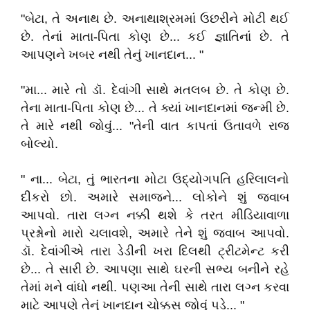
"બેટા, તે અનાથ છે. અનાથાશ્રમમાં ઉછરીને મોટી થઈ
છે. તેનાં માતા-પિતા કોણ છે... કઈ જ્ઞાતિનાં છે. તે
આપણને ખબર નથી તેનું ખાનદાન... "
"મા... મારે તો ડૉ. દેવાંગી સાથે મતલબ છે. તે કોણ છે.
તેના માતા-પિતા કોણ છે... તે ક્યાં ખાનદાનમાં જન્મી છે.
તે મારે નથી જોવું... "તેની વાત કાપતાં ઉતાવળે રાજ
બોલ્યો.
" ના... બેટા, તું ભારતના મોટા ઉદ્યોગપતિ હરિલાલનો
દીકરો છો. અમારે સમાજને... લોકોને શું જવાબ
આપવો. તારા લગ્ન નક્કી થશે કે તરત મીડિયાવાળા
પ્રશ્નોનો મારો ચલાવશે, અમારે તેને શું જવાબ આપવો.
ડૉ. દેવાંગીએ તારા ડેડીની ખરા દિલથી ટ્રીટમેન્ટ કરી
છે... તે સારી છે. આપણા સાથે ઘરની સભ્ય બનીને રહે
તેમાં મને વાંધો નથી. પણઆ તેની સાથે તારા લગ્ન કરવા
માટે આપણે તેનું ખાનદાન ચોક્કસ જોવું પડે... "