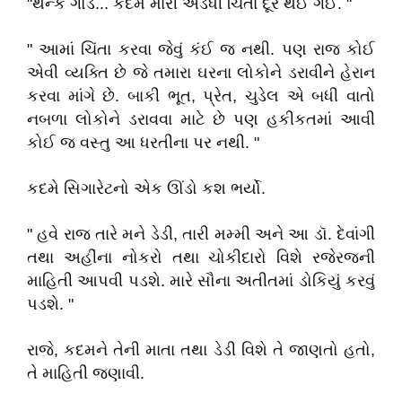
"થેન્ક ગોડ... કદમ મારી અડધી ચિંતા દૂર થઈ ગઈ. "
" આમાં ચિંતા કરવા જેવું કંઈ જ નથી. પણ રાજ કોઈ
એવી વ્યક્તિ છે જે તમારા ઘરના લોકોને ડરાવીને હેરાન
કરવા માંગે છે. બાકી ભૂત, પ્રેત, ચુડેલ એ બધી વાતો
નબળા લોકોને ડરાવવા માટે છે પણ હકીકતમાં આવી
કોઈ જ વસ્તુ આ ધરતીના પર નથી. "
કદમે સિગારેટનો એક ઊંડો કશ ભર્યો.
" હવે રાજ તારે મને ડેડી, તારી મમ્મી અને આ ડૉ. દેવાંગી
તથા અહીંના નોકરો તથા ચોકીદારો વિશે રજેરજની
માહિતી આપવી પડશે. મારે સૌના અતીતમાં ડોકિયું કરવું
પડશે. "
રાજે, કદમને તેની માતા તથા ડેડી વિશે તે જાણતો હતો,
તે માહિતી જણાવી.