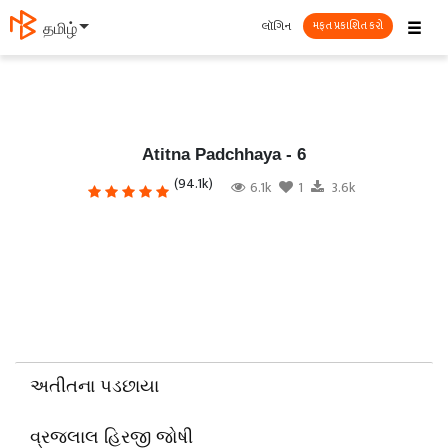
☰
લૉગિન
தமிழ்
મફત પ્રકાશિત કરો
Atitna Padchhaya - 6
(94.1k)
6.1k
1
3.6k
અતીતના પડછાયા
વ્રજલાલ હિરજી જોષી