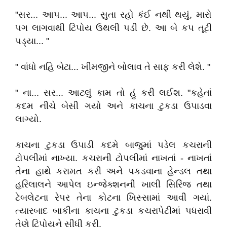
"સર... આપ... આપ... સુતા રહો કંઈ નથી થયું, મારો
પગ લાગવાથી ટિપોય ઉથલી પડી છે. આ બે કપ તૂટી
પડ્યા... "
" વાંધો નહિ બેટા... ખીમજીને બોલાવ તે સાફ કરી લેશે. "
" ના... સર... આટલું કામ તો હું કરી લઈશ. "કહેતાં
કદમ નીચે બેસી ગયો અને કાચના ટુકડા ઉપાડવા
લાગ્યો.
કાચના ટુકડા ઉપાડી કદમે બાજુમાં પડેલ કચરાની
ટોપલીમાં નાખ્યા. કચરાની ટોપલીમાં નાખતાં - નાખતાં
તેના હાથે કરામત કરી અને પકડવાના હેન્ડલ તથા
હરિલાલને આપેલ ઇન્જેક્શનની ખાલી સિરિંજ તથા
ટેબલેટના રેપર તેના કોટના ખિસ્સામાં આવી ગયાં.
ત્યારબાદ બાકીના કાચના ટુકડા કચરાપેટીમાં પધરાવી
તેણે ટિપોયને સીધી કરી.