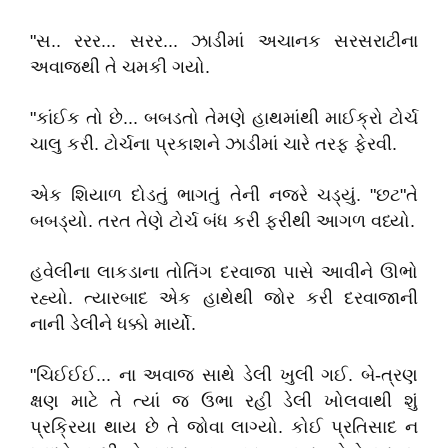
"સ.. રરર... સરર... ઝાડીમાં અચાનક સરસરાટીના
અવાજથી તે ચમકી ગયો.
"કાંઈક તો છે... બબડતો તેમણે હાથમાંથી માઈક્રો ટોર્ચ
ચાલુ કરી. ટોર્ચના પ્રકાશને ઝાડીમાં ચારે તરફ ફેરવી.
એક શિયાળ દોડતું ભાગતું તેની નજરે ચડ્યું. "છટ"તે
બબડ્યો. તરત તેણે ટોર્ચ બંધ કરી ફરીથી આગળ વધ્યો.
હવેલીના લાકડાના તોતિંગ દરવાજા પાસે આવીને ઊભો
રહ્યો. ત્યારબાદ એક હાથેથી જોર કરી દરવાજાની
નાની ડેલીને ધક્કો માર્યો.
"ચિઈઈઈ... ના અવાજ સાથે ડેલી ખુલી ગઈ. બે-ત્રણ
ક્ષણ માટે તે ત્યાં જ ઉભા રહી ડેલી ખોલવાથી શું
પ્રક્રિયા થાય છે તે જોવા લાગ્યો. કોઈ પ્રતિસાદ ન