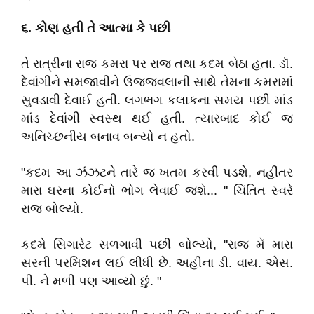
૬
.
કોણ હતી તે આત્મા કે પછી
તે રાત્રીના રાજ કમરા પર રાજ તથા કદમ બેઠા હતા. ડૉ.
દેવાંગીને સમજાવીને ઉજ્જવલાની સાથે તેમના કમરામાં
સુવડાવી દેવાઈ હતી. લગભગ કલાકના સમય પછી માંડ
માંડ દેવાંગી સ્વસ્થ થઈ હતી. ત્યારબાદ કોઈ જ
અનિચ્છનીય બનાવ બન્યો ન હતો.
"કદમ આ ઝંઝટને તારે જ ખતમ કરવી પડશે, નહીંતર
મારા ઘરના કોઈનો ભોગ લેવાઈ જશે... " ચિંતિત સ્વરે
રાજ બોલ્યો.
કદમે સિગારેટ સળગાવી પછી બોલ્યો, "રાજ મેં મારા
સરની પરમિશન લઈ લીધી છે. અહીંના ડી. વાય. એસ.
પી. ને મળી પણ આવ્યો છું. "