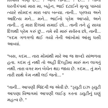
સિવાય કોણ છે... ? બોલ તાની... ? છે... ? તાની
ધરતીકંપમાં મારા મા, બહેન, ભાઈ દટાઈને મૃત્યુ પામ્યાં
ત્યારે સોમદત્ત મારા બાપ બન્યા. તાની... પ્રલય અને
આદિત્ય મને... મને... ભાઈનો પ્રેમ આપ્યો, અને
તાની... તું મારા દિલમાં સમાઈ છો... તાની તને હું સાચા
દિલથી પ્રેમ કરું છું... તમે સૌ મારું સર્વસ્વ છો, તાની...
"કદમ ગળગળો થઈ ગયો તેની આંખોમાં આંસુ ધસી
આવ્યાં.
"બસ, કદમ... તારા મોંમાંથી મારે આ જ શબ્દો સાંભળવા
હતા. કદમ તું નથી તો અહીં દિલ્હીમા મારું મન લાગતું
નથી. તારા વગર મન બેચેન થઇ જાય છે. કદમ... તું મને
તારી સાથે કેમ નથી લઈ જતો... "
"તાની... આપણી જિંદગી જ એવી છે. "ડ્યુટી ઇઝ ડ્યુટી
આપણા વિભાગમાં આપણી લાઈફ કરતા ડયુટીનું ઘણું
મહત્વ છે. "