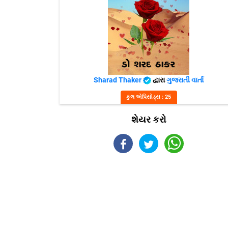
Sharad Thaker
દ્વારા
ગુજરાતી વાર્તા
કુલ એપિસોડ્સ : 25
શેયર કરો