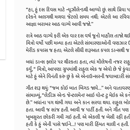
“હા, હું દસ દિવસ માટે ન્યૂઝીલેન્ડથી આવ્યો છું. સાથે પ્રિય
દરેકને અલગથી મળવા જેટલો સમય નથી; એટલે આ રવિવારે હો
આજ્ઞા બરાબર આઠ વાગ્યે આવી જજો.”
રાત્રે આઠ વાગ્યે ફરી એક વાર દસ વર્ષ જૂનો માહૌલ તાજો થ
મિત્રો વર્ષો પછી મળ્યા હતા એટલે સંભારણાઓની વણઝાર ઊમ
મેરીડ કપલ્સ જ હતા; એટલે સીધી શરૂઆત કપલ ડાન્સથી જ
બધાં ડાન્સ ફ્લોર પર થીરકતા હતા, ત્યાં મૌલેષની નજર રા
કર્યું, “ મિત્રો, આપણા ગ્રુપમાંથી રાહુલ એક જ એવો છે જે ક
માટે હું એને વિનંતી કરું છું કે એ એનાઉન્સરની જવાબદારી સં
ગીત શરૂ થયું: “જબ કોઇ બાત બિગડ જાયે....” અને વાતાવરણ જ
સંભાળ્યું, “લેડીઝ એન્ડ જેન્ટલમેન! આઇ વોન્ટ ટુ મેઇક એ 
છે.” બધાંના પગ થંભી ગયા અને કાન સરવા થયા. રાહુલ બ
હતા. આવી જ સાંજ હતી. આવી જ પાર્ટી હતી. અને ગીત પણ આ
ખૂબસુરત છોકરી ગમી ગઇ હતી. એ એકલી જ બેસી રહી હતી
હતી કે હું એની પાસે જઇને....! પણ મારી હિંમત ચાલી ન હતી.