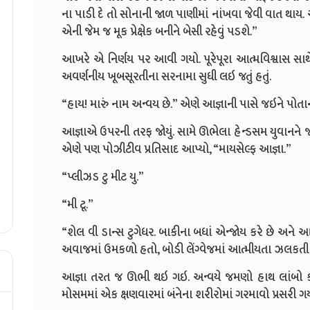
ના પાડી દે તો સોનાની જાળ પાણીમાં નાંખવા જેવી વાત થાય. 
એની જેમ જ મૂક પ્રેક્ષેક બનીને બેસી રહેવું પડશે.”
આખરે એ નિર્ણય પર આવી ગયો. પૂરેપૂરા આત્મવિશ્વાસ સાથે
અવર્ણનીય ખૂબસૂરતીના સરનામા સુધી લઇ જતું હતું.
“હાય! મારું નામ અન્વય છે.” એણે આજ્ઞાની પાસે જઇને પોત
આજ્ઞાએ ઉપરની તરફ જોયું. સામે ઊભેલા હેન્ડસમ યુવાનને જો
એણે પણ પોઝીટીવ પ્રતિસાદ આપ્યો, “માયસેલ્ફ આજ્ઞા.”
“પ્લીઝડ ટુ મીટ યુ.”
“મી ટૂ.”
“શેલ વી ડાન્સ ટુગેધર. બાકીના બધાં એન્જોય કરે છે અને
અવાજમાં ઉમકળો હતો, બોડી લેંગ્વેજમાં આત્મીયતા ઝલકતી
આજ્ઞા તરત જ ઊભી થઇ ગઇ. અન્વયે જમણો હાથ લાંબો કર્ય
મોસમમાં એક ક્ષણવારમાં બંનેના શરીરોમાં ગરમાવો પ્રસરી ગય