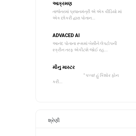
આક્રમણ
તાજેતરમાં પ્રધાનમંત્રી એ એક વીડિયો માં
એક છોકરી દ્વારા પોતાન...
ADVACED AI
આનંદ પોતાના રૂમમાં બેસીને લેપટોપની
સ્ક્રીન તરફ એકીટશે જોઈ રહ...
મીનુ માસ્ટર
" પપ્પા! હું કિશોર ફોન
કરી...
શ્રેણી