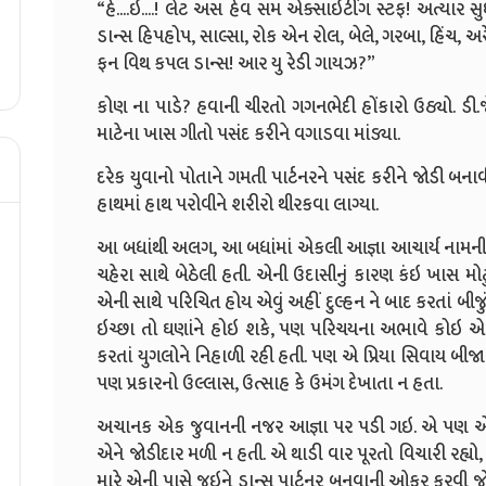
“હે....ઇ....! લેટ અસ હેવ સમ એક્સાઇટીંગ સ્ટફ! અત્યાર સ
ડાન્સ હિપહોપ, સાલ્સા, રોક એન રોલ, બેલે, ગરબા, હિંચ, અ
ફન વિથ કપલ ડાન્સ! આર યુ રેડી ગાયઝ?”
કોણ ના પાડે? હવાની ચીરતો ગગનભેદી હોંકારો ઉઠ્યો. ડી
માટેના ખાસ ગીતો પસંદ કરીને વગાડવા માંડ્યા.
દરેક યુવાનો પોતાને ગમતી પાર્ટનરને પસંદ કરીને જોડી બન
હાથમાં હાથ પરોવીને શરીરો થીરકવા લાગ્યા.
આ બધાંથી અલગ, આ બધાંમાં એકલી આજ્ઞા આચાર્ય નામની એ
ચહેરા સાથે બેઠેલી હતી. એની ઉદાસીનું કારણ કંઇ ખાસ 
એની સાથે પરિચિત હોય એવું અહીં દુલ્હન ને બાદ કરતાં બીજુ
ઇચ્છા તો ઘણાંને હોઇ શકે, પણ પરિચયના અભાવે કોઇ એની પ
કરતાં યુગલોને નિહાળી રહી હતી. પણ એ પ્રિયા સિવાય બી
પણ પ્રકારનો ઉલ્લાસ, ઉત્સાહ કે ઉમંગ દેખાતા ન હતા.
અચાનક એક જુવાનની નજર આજ્ઞા પર પડી ગઇ. એ પણ એ
એને જોડીદાર મળી ન હતી. એ થાડી વાર પૂરતો વિચારી રહ્ય
મારે એની પાસે જઇને ડાન્સ પાર્ટનર બનવાની ઓફર કરવી જો