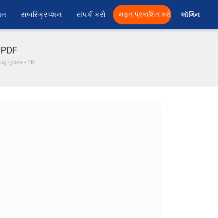
ાત
સબસ્ક્રિપ્શન
સંપર્ક કરો
મફત પ્રકાશિત કરો
લૉગિન 
ા PDF
્યું ગુલાબ - 18