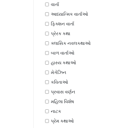
વાર્તા
આધ્યાત્મિક વાર્તાઓ
ફિક્શન વાર્તા
પ્રેરક કથા
ક્લાસિક નવલકથાઓ
બાળ વાર્તાઓ
હાસ્ય કથાઓ
મેગેઝિન
કવિતાઓ
પ્રવાસ વર્ણન
મહિલા વિશેષ
નાટક
પ્રેમ કથાઓ