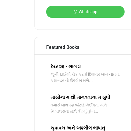
Whatsapp
Featured Books
ટેરર ૨૬ - ભાગ 3
જુની ફાઈલો ચેક કરતાં દિલાવર ખાન નામના
કમાન્ડર નો ઉલ્લેખ મળે...
માસીના મ થી માનવતાના મ સુધી
તમારું બાળપણ જેટલું નિર્દોષતા અને
નિખાલસતા સાથે વીત્યું હોય...
યુવાવય અને અશ્લીલ ભાષાનું