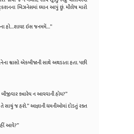
્રકશનના બિઝનેસમાં ઘ્યાન આપું છું. મૌલેષ મારો
. ના હો....શાયદ ઇસ જનમમેં....”
બંનેના શ્વાસો એકબીજાની સાથે અથડાતા હતા. પછી
જે બીજીવાર ક્યારેય ન આવવાની હોય?”
 તે સાચું જ હશે.” આજ્ઞાની ધમનીઓમાં દોડતું રક્ત
હીં આવે?”