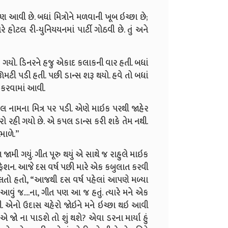
ા પણ આવી છે. બધાં મિત્રોને મળવાની ખૂબ ઇચ્છા છે;
ટલ રી-યુનિયયનમાં પાર્ટી ગોઠવી છે. તું અને
ઇ ગયો. ડિનરને હજુ એકાદ કલાકની વાર હતી. બધાં
ટી પડી હતી. પછી ડાન્સ શરૂ થયો. હવે તો બધાં
 કરવામાં આવી.
હુલ નામના મિત્ર પર પડી. એણે માઇક પરથી જાહેર
ુંવારો રહી ગયો છે. એ કપલ ડાન્સ કરી શકે તેમ નથી.
ભાળે.”
ામી ગયું. ગીત પૂરુ થયું એ સાથે જ રાહુલે માઇક
કન્ફેશન. આજે દસ વર્ષ પછી મારે એક કબુલાત કરવી
ોલતો હતો, “આજથી દસ વર્ષ પહેલાં આપણે મળ્યા
વું જ....ના, ગીત પણ આ જ હતું. ત્યારે મને એક
. એનો ઉદાસ ચહેરો જોઇને મને ઇચ્છા થઇ આવી
 એ જો ના પાડશે તો શું થશે? એવા ડરના માર્યા હું