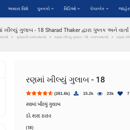
અમારા વિશે
પુસ્તકો 
વિડિઓ 
પેપરબેક 
જાહેર
ં ખીલ્યું ગુલાબ - 18 Sharad Thaker દ્વારા પુષ્તક અને વાર્ત
કથાઓ
ગુજરાતી નવલકથાઓ
રણમાં ખીલ્યું ગુલાબ - 18 - નવલકથાઓ
રણમાં ખીલ
રણમાં ખીલ્યું ગુલાબ - 18
(281.6k)
15.2k
23k
7
રણમાં ખીલ્યું ગુલાબ
ડો. શરદ ઠાકર
(18)