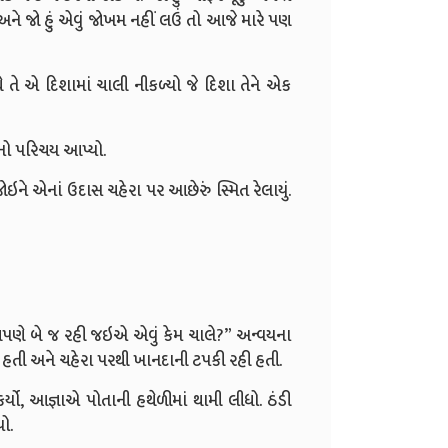
અને જો હું એવું જોખમ નહીં લઉં તો આજે મારે પણ
 તે એ દિશામાં ચાલી નીકળ્યો જે દિશા તેને એક
ાનો પરિચય આપ્યો.
ઇને એનાં ઉદાસ ચહેરા પર આછેરું સ્મિત રેલાયું.
 આપણે બે જ રહી જઇએ એવું કેમ ચાલે?” અન્વયના
 હતી અને ચહેરા પરથી ખાનદાની ટપકી રહી હતી.
ો, આજ્ઞાએ પોતાની હથેળીમાં થામી લીધો. ઠંડી
ો.