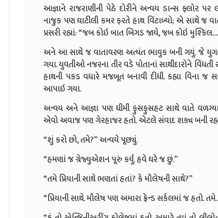
આજ્ઞાને રાજરાણીની પેઠે દોરીને અન્વય ડાન્સ ફ્લોર પર
નાજુક પણ ઘાટીલી કમર ફરતે હાથ વિંટાળ્યો; એ સાથે જ વ
પ્રસરી રહ્યાં: “જબ કોઇ બાત બિગડ જાયે, જબ કોઇ મુશ્કિલ..... 
અને આ સાથે જ વાતાવરણ અત્યંત ભાવુક બની ગયું. જે યુગલ
ગયા. યુવતીઓ નજરના તીર વડે પોતાનાં સાથીદારોને વિંધતી ર
હાથની પકડ વધારે મજબૂત બનાવી દીધી. કહ્યા વિના જ સવ
આપાઇ ગયા.
અન્વય અને આજ્ઞા પણ ધીમી ફુસફુસહટ સાથે વાતે વળગ્યા.
એવો અવાજ પણ ગેરહાજર હતો. એટલે સંવાદ શક્ય બની રહ્ય
“શું કરો છો, તમે?” અન્વયે પૂછ્યું.
“હમણાં જ ગ્રેજ્યુએશન પૂરું કર્યું. હવે ઘરે જ છું.”
“તમે પ્રિયાની સાથે ભણતાં હતાં? કે મૌલેષની સાથે?”
“પ્રિયાની સાથે. મૌલેષ પણ અમારા ફ્રેન્ડ સર્કલમાં જ હતો. તમે..
“હું તો એન્જિનીઅરીંગ કોલેજમાં હતો. અમારે ત્યાં તો લીલ