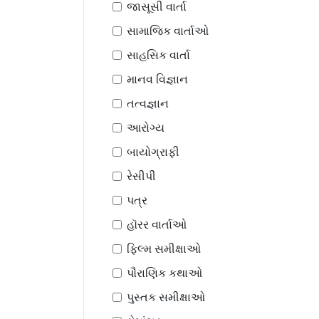
જાસૂસી વાર્તા
સામાજિક વાર્તાઓ
સાહસિક વાર્તા
માનવ વિજ્ઞાન
તત્વજ્ઞાન
આરોગ્ય
બાયોગ્રાફી
રેસીપી
પત્ર
હૉરર વાર્તાઓ
ફિલ્મ સમીક્ષાઓ
પૌરાણિક કથાઓ
પુસ્તક સમીક્ષાઓ