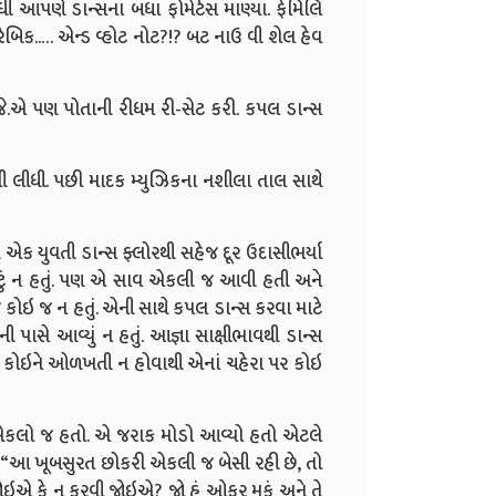
ુધી આપણે ડાન્સના બધા ફોમેર્ટસ માણ્યા. ફેમિલિ
રેબિક..… એન્ડ વ્હોટ નોટ?!? બટ નાઉ વી શેલ હેવ
.જે.એ પણ પોતાની રીધમ રી-સેટ કરી. કપલ ડાન્સ
ાવી લીધી. પછી માદક મ્યુઝિકના નશીલા તાલ સાથે
ક યુવતી ડાન્સ ફ્લોરથી સહેજ દૂર ઉદાસીભર્યા
મોટું ન હતું. પણ એ સાવ એકલી જ આવી હતી અને
ં કોઇ જ ન હતું. એની સાથે કપલ ડાન્સ કરવા માટે
ાસે આવ્યું ન હતું. આજ્ઞા સાક્ષીભાવથી ડાન્સ
જા કોઇને ઓળખતી ન હોવાથી એનાં ચહેરા પર કોઇ
કલો જ હતો. એ જરાક મોડો આવ્યો હતો એટલે
ો, “આ ખૂબસુરત છોકરી એકલી જ બેસી રહી છે, તો
ઇએ કે ન કરવી જોઇએ? જો હું ઓફર મૂકું અને તે