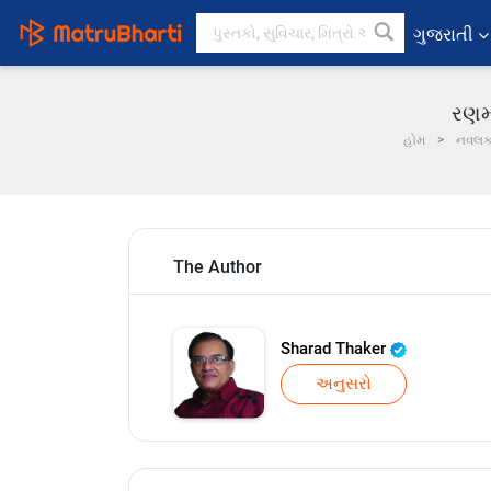
ગુજરાતી
રણમા
હોમ
નવલ
The Author
Sharad Thaker
અનુસરો