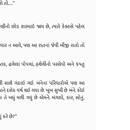
તો.....”
મણીનો છોડ શરમાઇ જાય છે, ત્યારે કેક્ટસે પહેલ
જી વાર ન આવે, પણ આ રાતનાં જેવી બીજી રાતો તો
તક, ઢળેલાં પોપચાં, હથેળીનો પરસેવો અને કંપતુ
ાની સાથે ગંઠાઇ ગઇ. બંનેના પરિવારોએ પણ આ
 દસેક વર્ષ થઇ ગયા છે. ખૂબ સુખી છે બંને. કોઇ
તે બધું મળી ગયું છે એમને. બંગલો, કાર, સોનું,
 કરે છે?”