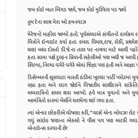
જબ કોઇ બાત બિગડ જાયે, જબ કોઇ મુશ્કિલ પડ જાયે
તુમ દેના સાથ મેરા ઓ હમનવાઝ
મેરેજનો માહૌલ જામ્યો હતો. પૂર્વસંધ્યાએ સંગીતનો કાર્યક્રમ
મિત્રોને ઇન્વાઇટ કર્યા હતા. કમલ. વિમલ,રાજ, રોકી, પ્ર
ઘણાં બધા દોસ્તો ડી.જે.ના તાલ પર નાચવા માટે આવી પહોં
હતા. સામા પક્ષે દુલ્હન પ્રિયાની સહેલીઓ પણ બધી જ આવી હતી
શિલ્પા, નિલ્યા વગેરે વગેરે એમાં જિજ્ઞા પણ હતી અને આજ્ઞા
ડિસેમ્બરની સૂસવાટા મારતી ઠંડીમાં ખૂલ્લા પાર્ટી પ્લોટમાં 
રહ્યા હતા અને લાગ જોઇને વિજાતીય સાથીદારને સાંકેતિ
મધ્યરાત્રિનો સમય થવા આવ્યો. હવે માત્ર યુવાનો અને યુ
આમંત્રિતો કારમાં બેસીને ઘરભેગા થઇ ગયા હતા.
ત્યાં એન્કર છોકરીએ ઘોષણા કરી, “ગર્લ્સ એન્ડ બોયઝ! લે
ગયું. સાંઇઠ જણાના એકસો ને વીસ પગ પણ અટકી ગયા. બધ
એનાઉન્સ કરવાની છે!