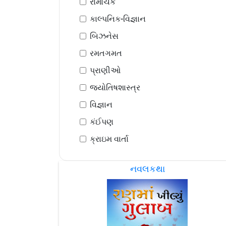
રોમાંચક
કાલ્પનિક-વિજ્ઞાન
બિઝનેસ
રમતગમત
પ્રાણીઓ
જ્યોતિષશાસ્ત્ર
વિજ્ઞાન
કંઈપણ
ક્રાઇમ વાર્તા
નવલકથા