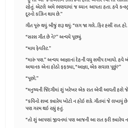
રહેતું. એટલે અમે ભણવામાં જ ધ્યાન આપતા હતા. હવે કન્સ્ટ
દૂરનો કઝિન થાય છે.”
ગીત પૂરું થયું. બીજું શરૂ થયું: “લગ જા ગલે...ફિર હસીં રાત. હો
“સરસ ગીત છે ને?” અન્વયે પૂછ્યું.
“માય ફેવરિટ.”
“મારું પણ.” અન્વય આજ્ઞાનાં દેહની વધુ સમીપ દબાયો. હવે 
અચાનક એના હોઠો ફફડ્યા, “આજ્ઞા, એક સવાલ પૂછું?”
“પૂછો.”
“મનુષ્યની જિંદગીમાં શું ખરેખર એક રાત એવી આવતી હશે 
“કવિનો શબ્દ ક્યારેય ખોટો ન હોઇ શકે. ગીતમાં જે લખાયું છે
પણ ગરમ થઇ રહ્યું હતું.
“તો શું આપણાં જીવનમાં પણ આજની આ રાત ફરી ક્યારેય ન