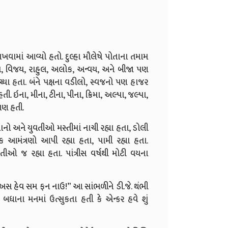
 રાખવામાં આવ્યો હતો. દુલ્હા મૌલેષે પોતાના તમામ
થમેશ, વિજય, રાહુલ, અલોક, અન્વય, અને બીજા પણ
ચ્યા હતા. બંને પક્ષના વડીલો, સ્વજનો પણ હાજર
. ઇના, મીના, ટીના, પીના, ક્રિમા, અલ્પા, જલ્પા,
 પણ હતી.
યુવાનો અને યુવતીઓ મસ્તીમાં નાચી રહ્યા હતા, ડોલી
ક આમંત્રણો આપી રહ્યા હતા, પામી રહ્યા હતા.
વતીઓ જ રહ્યા હતા. પાંત્રીસ વર્ષથી મોટી વયના
ટ અસ હેવ સમ ફન નાઉ!” આ સાંભળીને ડી.જે. થંભી
ાના મનમાં ઉત્સુકતા હતી કે એન્કર હવે શું