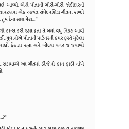
 લઇ આવ્યો. એણે પોતાની ગોરી-ગોરી જોડીદારની
ાતાવરણમાં એક અત્યંત સંવેદનશિલ ગીતના શબ્દો
તુમ દેના સાથ મેરા....”
ો ડાન્સ કરી રહ્યા હતા તે બધાં વધુ નિકટ આવી
હી. યુવાનોએ પોતાની પાર્ટનરની કમર ફરતે મુકેલા
ાલો ફેંકાતા રહ્યા અને બોલ્યા વગર જ જવાબો
 સદભાગ્યે આ ગીતમાં ડી.જે.નો કાન ફાડી નાંખે
ો.
...?”
ોતરી જોવા જ ન મળતી; સાવ સૂક્કુ ભઠ્ઠ વાતાવરણ