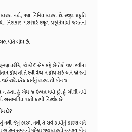
ારણ નથી, પણ નિમિત્ત કારણ છે. સ્થૂળ પ્રકૃતિ
 નિરાકાર પરમેશ્વરે સ્થૂળ પ્રકૃતિમાંથી જગતની
ોબલ પોતે બોમ છે.
ણ તરીકે, જો કોઈ એમ કહે છે તેણે વંધ્ય સ્ત્રીના
સંતાન હોય તો તે સ્ત્રી વંધ્ય ન હોય શકે અને જો સ્ત્રી
 થઇ શકે. દરેક કાર્યનું કારણ તો હોય જ.
 હતા, હું એમ જ ઉત્પન્ન થયો છું, હું બોલી નથી
 આવી અસંભવિત વાતો કરવી નિરર્થક છે.
હોય છે?
 નથી. જેનું કારણ નથી, તે સર્વ કાર્યોનું કારણ બને
યના આરંભ સમયની પહેલાં ત્રણ કારણો અવશ્ય હોય