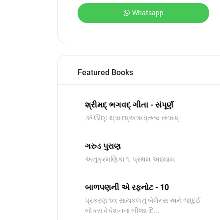
Whatsapp
Featured Books
શ્રીમદ્ ભગવદ્ ગીતા - સંપૂર્ણ
ૐ ઊંધ્ટ્ટ થ્ૠધ્ધ્અૠધ્ઌશ્વ ઌૠધ્ઃ
ગરુડ પુરાણ
અનુક્રમણિકા ૧. પ્રથમ અધ્યાય
બાળપણની એ રફનોટ - 10
પ્રકરણ ૧૦: સાયકલનું બેલેન્સ અને જાદુઈ
બોક્સ વેકેશનના બીજા દિ...