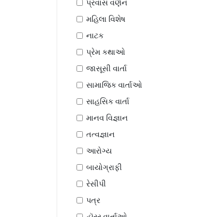
પ્રવાસ વર્ણન
મહિલા વિશેષ
નાટક
પ્રેમ કથાઓ
જાસૂસી વાર્તા
સામાજિક વાર્તાઓ
સાહસિક વાર્તા
માનવ વિજ્ઞાન
તત્વજ્ઞાન
આરોગ્ય
બાયોગ્રાફી
રેસીપી
પત્ર
હૉરર વાર્તાઓ