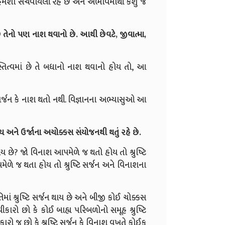
ા હંમેશા સચવાયેલી રહે છે અને અભાવમાંથી કશું જ
વ છે તેનો પણ નાશ થવાનો છે. આથી છેવટે, જીવાત્મા,
્તિત્વમાં છે તે બધાનો નાશ થવાનો હોય તો, આ
ેમનું સર્જન કે નાશ થતો નથી. વિજ્ઞાનના અભ્યાસુઓ આ
રવ્ય અને ઉર્જાના અચોક્કસ સંયોજનથી થતું રહે છે.
થાય છે? જો વિનાશ આપમેળે જ થતો હોય તો શ્રુષ્ટિ
આપમેળે જ થતા હોય તો શ્રુષ્ટિ સર્જન અને વિનાશના
ાં શ્રુષ્ટિ સર્જન થાય છે અને બીજી કોઈ ચોક્કસ
વીકારો છો કે કોઈ બાહ્ય પરિબળોનો સમૂહ શ્રુષ્ટિ
કારો જ છો કે શ્રુષ્ટિ સર્જન કે વિનાશ વખતે કોઈક