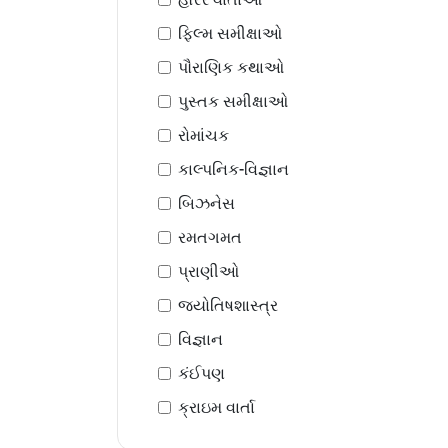
ફિલ્મ સમીક્ષાઓ
પૌરાણિક કથાઓ
પુસ્તક સમીક્ષાઓ
રોમાંચક
કાલ્પનિક-વિજ્ઞાન
બિઝનેસ
રમતગમત
પ્રાણીઓ
જ્યોતિષશાસ્ત્ર
વિજ્ઞાન
કંઈપણ
ક્રાઇમ વાર્તા