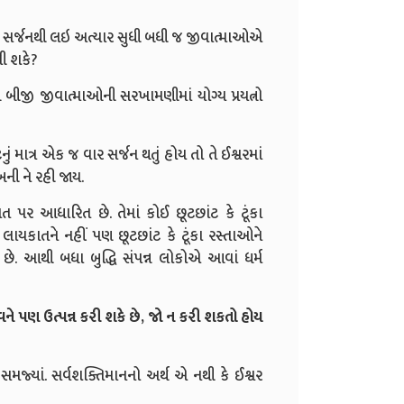
્રુષ્ટિ સર્જનથી લઇ અત્યાર સુધી બધી જ જીવાત્માઓએ
પી શકે?
બીજી જીવાત્માઓની સરખામણીમાં યોગ્ય પ્રયત્નો
િનું માત્ર એક જ વાર સર્જન થતું હોય તો તે ઈશ્વરમાં
બની ને રહી જાય.
કાત પર આધારિત છે. તેમાં કોઈ છૂટછાંટ કે ટૂંકા
 લાયકાતને નહીં પણ છૂટછાંટ કે ટૂંકા રસ્તાઓને
યાં છે. આથી બધા બુદ્ધિ સંપન્ન લોકોએ આવાં ધર્મ
ે જીવને પણ ઉત્પન્ન કરી શકે છે, જો ન કરી શકતો હોય
જ્યાં. સર્વશક્તિમાનનો અર્થ એ નથી કે ઈશ્વર