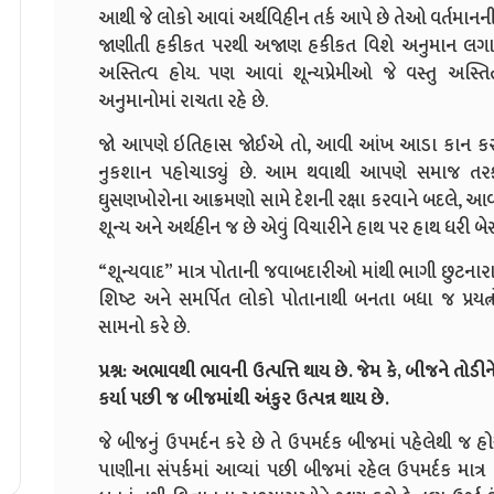
આથી જે લોકો આવાં અર્થવિહીન તર્ક આપે છે તેઓ વર્તમાનની 
જાણીતી હકીકત પરથી અજાણ હકીકત વિશે અનુમાન લગાવવાનું
અસ્તિત્વ હોય. પણ આવાં શૂન્યપ્રેમીઓ જે વસ્તુ અસ્તિ
અનુમાનોમાં રાચતા રહે છે.
જો આપણે ઇતિહાસ જોઈએ તો, આવી આંખ આડા કાન કરવા
નુકશાન પહોચાડ્યું છે. આમ થવાથી આપણે સમાજ તરફ 
ઘુસણખોરોના આક્રમણો સામે દેશની રક્ષા કરવાને બદલે, આવ
શૂન્ય અને અર્થહીન જ છે એવું વિચારીને હાથ પર હાથ ધરી બેસી 
“શૂન્યવાદ” માત્ર પોતાની જવાબદારીઓ માંથી ભાગી છુટનાર
શિષ્ટ અને સમર્પિત લોકો પોતાનાથી બનતા બધા જ પ્રયત્
સામનો કરે છે.
પ્રશ્ન: અભાવથી ભાવની ઉત્પત્તિ થાય છે. જેમ કે, બીજને તોડ
કર્યા પછી જ બીજમાંથી અંકુર ઉત્પન્ન થાય છે.
જે બીજનું ઉપમર્દન કરે છે તે ઉપમર્દક બીજમાં પહેલેથી જ 
પાણીના સંપર્કમાં આવ્યાં પછી બીજમાં રહેલ ઉપમર્દક માત