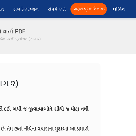
ાત
સબસ્ક્રિપ્શન
સંપર્ક કરો
મફત પ્રકાશિત કરો
લૉગિન 
ે વાર્તા PDF
ર્જન પરની પ્રશ્નોત્તરી (ભાગ ૨)
ભાગ ૨)
ંધ કરી દઈ, બધી જ જીવાત્માઓને સીધો જ મોક્ષ નથી
 છે. તેમ છતાં નીચેના વધારાના મુદ્દાઓ આ પ્રમાણે