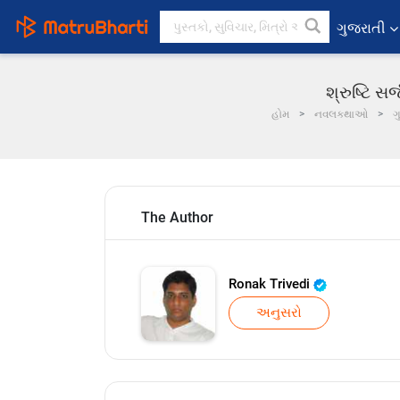
ગુજરાતી
શ્રુષ્ટિ સર
હોમ
નવલકથાઓ
ગ
The Author
Ronak Trivedi
અનુસરો