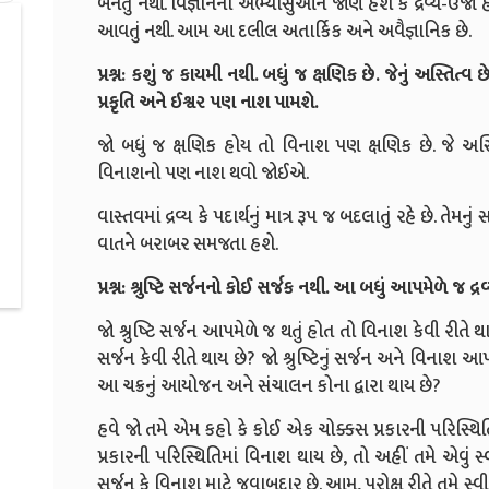
બનતું નથી. વિજ્ઞાનના અભ્યાસુઓને જાણ હશે કે દ્રવ્ય-ઉર્જ
આવતું નથી. આમ આ દલીલ અતાર્કિક અને અવૈજ્ઞાનિક છે.
પ્રશ્ન: કશું જ કાયમી નથી. બધું જ ક્ષણિક છે. જેનું અસ્તિત્
પ્રકૃતિ અને ઈશ્વર પણ નાશ પામશે.
જો બધું જ ક્ષણિક હોય તો વિનાશ પણ ક્ષણિક છે. જે અસ
વિનાશનો પણ નાશ થવો જોઈએ.
વાસ્તવમાં દ્રવ્ય કે પદાર્થનું માત્ર રૂપ જ બદલાતું રહે છે. ત
વાતને બરાબર સમજતા હશે.
પ્રશ્ન: શ્રુષ્ટિ સર્જનનો કોઈ સર્જક નથી. આ બધું આપમેળે જ દ્
જો શ્રુષ્ટિ સર્જન આપમેળે જ થતું હોત તો વિનાશ કેવી રીતે 
સર્જન કેવી રીતે થાય છે? જો શ્રુષ્ટિનું સર્જન અને વિનાશ 
આ ચક્રનું આયોજન અને સંચાલન કોના દ્વારા થાય છે?
હવે જો તમે એમ કહો કે કોઈ એક ચોક્કસ પ્રકારની પરિસ્થિતિમ
પ્રકારની પરિસ્થિતિમાં વિનાશ થાય છે, તો અહીં તમે એવું સ્
સર્જન કે વિનાશ માટે જવાબદાર છે. આમ, પરોક્ષ રીતે તમે સ્વી