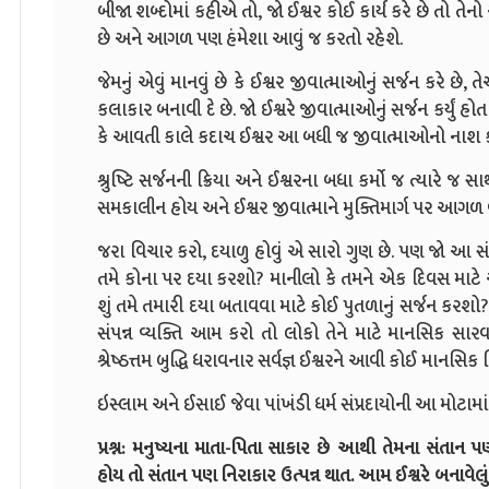
બીજા શબ્દોમાં કહીએ તો, જો ઈશ્વર કોઈ કાર્ય કરે છે તો તેનો 
છે અને આગળ પણ હંમેશા આવું જ કરતો રહેશે.
જેમનું એવું માનવું છે કે ઈશ્વર જીવાત્માઓનું સર્જન કરે છે,
કલાકાર બનાવી દે છે. જો ઈશ્વરે જીવાત્માઓનું સર્જન કર્યું હોત
કે આવતી કાલે કદાચ ઈશ્વર આ બધી જ જીવાત્માઓનો નાશ કર
શ્રુષ્ટિ સર્જનની ક્રિયા અને ઈશ્વરના બધા કર્મો જ ત્યારે જ સા
સમકાલીન હોય અને ઈશ્વર જીવાત્માને મુક્તિમાર્ગ પર આગળ 
જરા વિચાર કરો, દયાળુ હોવું એ સારો ગુણ છે. પણ જો આ 
તમે કોના પર દયા કરશો? માનીલો કે તમને એક દિવસ માટે એકા
શું તમે તમારી દયા બતાવવા માટે કોઈ પુતળાનું સર્જન કરશો?
સંપન્ન વ્યક્તિ આમ કરો તો લોકો તેને માટે માનસિક સાર
શ્રેષ્ઠત્તમ બુદ્ધિ ધરાવનાર સર્વજ્ઞ ઈશ્વરને આવી કોઈ માનસિ
ઇસ્લામ અને ઈસાઈ જેવા પાંખંડી ધર્મ સંપ્રદાયોની આ મોટામાં
પ્રશ્ન: મનુષ્યના માતા-પિતા સાકાર છે આથી તેમના સંતાન પ
હોય તો સંતાન પણ નિરાકાર ઉત્પન્ન થાત. આમ ઈશ્વરે બનાવ