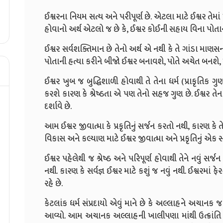
ઈશ્વરના નિયમ સત્ય અને પરીપૂર્ણ છે. એટલા માટે ઈશ્વર તેમ
હોવાનો અર્થ એટલો જ છે કે, ઈશ્વર કોઈની સહાય વિના પોતાના બ
ઈશ્વર સર્વશક્તિમાન છે તેનો અર્થ એ નથી કે તે ગાંડા માણસન
પોતાની હત્યા કરીને બીજો ઈશ્વર બનાવશે, પોતે અચેત બનશે, 
ઈશ્વર ખુબ જ બુદ્ધિશાળી હોવાથી તે તેના ધર્મ (પ્રાકૃતિક ગુણ) મ
કરશે કારણ કે શ્રેષ્ઠતા એ પણ તેનો સહજ ગુણ છે. ઈશ્વર તેના ક
દર્શાવે છે.
આમ ઈશ્વર જીવાત્મા કે પ્રકૃતિનું સર્જન કરતો નથી, કારણ કે 
વિકાસ અને કલ્યાણ માટે ઈશ્વર જીવાત્મા અને પ્રકૃતિનું એક 
ઈશ્વર પહેલેથી જ શ્રેષ્ઠ અને પરિપૂર્ણ હોવાથી તેને નવું સર્જન
નથી. કારણ કે સર્વજ્ઞ ઈશ્વર માટે કશું જ નવું નથી. ઈશ્વરમાં
રહે છે.
કેટલાંક ધર્મ સંપ્રદાયો એવું માને છે કે અલ્લાહને અચાનક જ 
આવ્યો. આમ અચાનક અલ્લાહની ખાલીપણા માંથી ઉત્ક્રાંતિ થઇ.