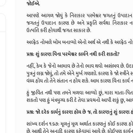
જોઈએ.
આપણે આગળ જોયું કે નિરાકાર પરમેશ્વર જગતનું ઉપાદાન ક
જગતનું ઉપાદાન કારણ છે અને પ્રકૃતિ સર્વથા નિરાકાર નથી.
ઉત્પત્તિ કરી હોવાથી જગત સાકાર છે.
અલ્ફ્રેડ નોબલે બોમ બનાવ્યો એનો અર્થ એ નથી કે અલ્ફ્રેડ ન
પ્રશ્ન: શું કારણ વિના પરમેશ્વર કાર્યને નથી કરી શકતો?
નહીં, કેમ કે જેનો અભાવ છે તેનો ભાવ થવો અસંભવ છે. ઉદાહર
પુત્રનું લગ્ન જોયું, તો તમે એને મુર્ખ ગણશો. કારણ કે જો સ્ત્રીને 
વંધ્ય હોય તો તેને સંતાન ન હોય શકે. આમ કારણ વિના કાર્ય ન
હું જીવિત નથી પણ તમને મળવા આવ્યો છું, મારા માતા-પિતા ન
શકતો પણ હું મંત્રમુગ્ધ કરી દે તેવા પ્રવચનો આપી શકું છુ,
પ્રશ્ન: જો દરેક કાર્યનું કારણ હોય છે જ, તો કારણનું શું કારણ 
સાંખ્ય દર્શન ૧.૬૭: મૂળનું મૂળ અર્થાત કારણનું કોઈ કારણ હોતું
છે. આથી તેને અનાદિ કારણ કહેવામાં આવે છે. કોઈપણ કાર્