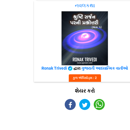
નવલકથા
Ronak Trivedi
દ્વારા
ગુજરાતી આધ્યાત્મિક વાર્તાઓ
કુલ એપિસોડ્સ : 2
શેયર કરો