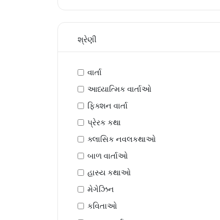
શ્રેણી
વાર્તા
આધ્યાત્મિક વાર્તાઓ
ફિક્શન વાર્તા
પ્રેરક કથા
ક્લાસિક નવલકથાઓ
બાળ વાર્તાઓ
હાસ્ય કથાઓ
મેગેઝિન
કવિતાઓ