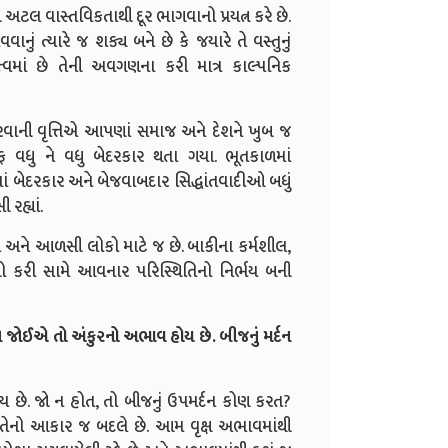
અટલ વાસ્તવિકતાથી દૂર ભાગવાનો પ્રયત્ન કરે છે.
 ત્યારે જ શક્ય બને છે કે જયારે તે વસ્તુનું
ત્વમાં છે તેની અવગણના કરી માત્ર કાલ્પનિક
ની વૃત્તિએ આપણાં સમાજ અને દેશને ખુબ જ
વધુ ને વધુ બેદરકાર થતા ગયા. ભૂતકાળમાં
ાં બેદરકાર અને બેજવાબદાર સિદ્ધાંતવાદીઓ બધું
રહ્યાં.
ા અને આળસી લોકો માટે જ છે. બાકીના કર્મશીલ,
નો કરી સામે આવનાર પરિસ્થિતિનો નિર્ભય બની
ીને જોઈએ તો અંકુરનો અભાવ હોય છે. બીજનું મર્દન
હોય છે. જો ન હોત, તો બીજનું ઉપમર્દન કોણ કરત?
્ર તેનો આકાર જ બદલે છે. આમ વૃક્ષ અભાવમાંથી