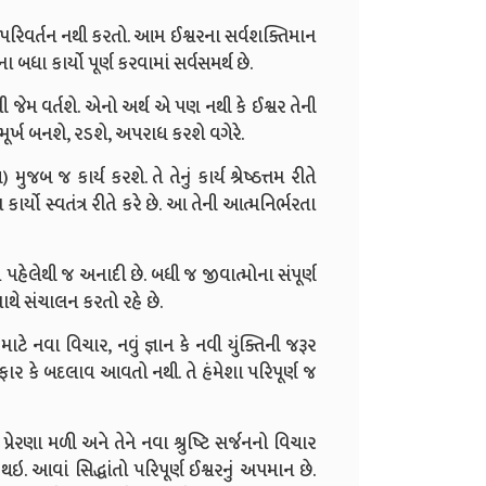
ાં પરિવર્તન નથી કરતો. આમ ઈશ્વરના સર્વશક્તિમાન
ધા કાર્યો પૂર્ણ કરવામાં સર્વસમર્થ છે.
ી જેમ વર્તશે. એનો અર્થ એ પણ નથી કે ઈશ્વર તેની
મૂર્ખ બનશે, રડશે, અપરાધ કરશે વગેરે.
ુજબ જ કાર્ય કરશે. તે તેનું કાર્ય શ્રેષ્ઠત્તમ રીતે
ાર્યો સ્વતંત્ર રીતે કરે છે. આ તેની આત્મનિર્ભરતા
તે પહેલેથી જ અનાદી છે. બધી જ જીવાત્મોના સંપૂર્ણ
સાથે સંચાલન કરતો રહે છે.
 માટે નવા વિચાર, નવું જ્ઞાન કે નવી યુંક્તિની જરૂર
 ફેરફાર કે બદલાવ આવતો નથી. તે હંમેશા પરિપૂર્ણ જ
પ્રેરણા મળી અને તેને નવા શ્રુષ્ટિ સર્જનનો વિચાર
 આવાં સિદ્ધાંતો પરિપૂર્ણ ઈશ્વરનું અપમાન છે.