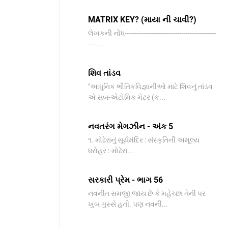
MATRIX KEY? (માયા ની ચાવી?)
લેખકની નોંધ---------------------------------------------
----...
શિવ તાંડવ
"આધુનિક ભૌતિકવિજ્ઞાનીઓ માટે શિવનું તાંડવ
એ સબ-એટોમિક મેટર (ક...
નવતરંગ મેગઝીન - અંક 5
૧. મોઢેરાનું સૂર્યમંદિર : સંસ્કૃતિની અમૂલ્ય
ધરોહર :-​મોઢેરા...
સરકારી પ્રેમ - ભાગ 56
નવનીત સમજી જાય છે કે મહેચ્છા તેની પર
ખુબ ગુસ્સે હતી. પણ નવની...