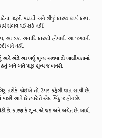
ટેના જરૂરી પદાર્થો અને ત્રીજું કારણ કાર્ય કરવા
ર્ય સંભવ થઇ શકે નહીં.
અને જીવ, આ ત્રણ અનાદિ કારણો હોવાથી આ જગતની
દી બને નહીં.
તું અને અંતે આ બધું શૂન્ય અથવા તો ખાલીપણામાં
હતું અને અંતે પાછું શૂન્ય જ બનશે.
બિંદુ તરીકે જોઈએ તો ઉપર કહેલી વાત સાચી છે.
માં પાછી આવે છે ત્યારે તે એક બિંદુ જ હોય છે.
ોટી છે. કારણ કે શૂન્ય એ જડ અને અચેત છે. આથી