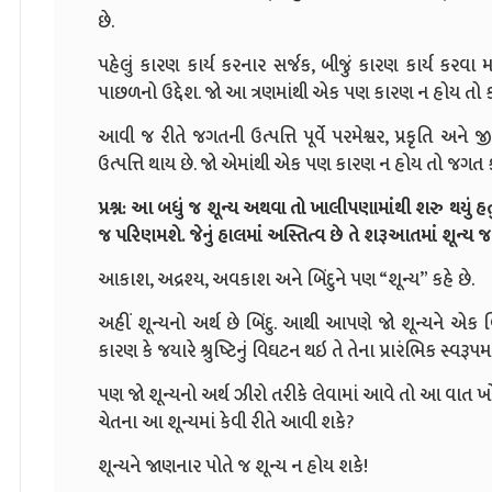
છે.
પહેલું કારણ કાર્ય કરનાર સર્જક, બીજું કારણ કાર્ય કરવા મા
પાછળનો ઉદ્દેશ. જો આ ત્રણમાંથી એક પણ કારણ ન હોય તો કા
આવી જ રીતે જગતની ઉત્પત્તિ પૂર્વે પરમેશ્વર, પ્રકૃતિ 
ઉત્પત્તિ થાય છે. જો એમાંથી એક પણ કારણ ન હોય તો જગત ક
પ્રશ્ન: આ બધું જ શૂન્ય અથવા તો ખાલીપણામાંથી શરુ થયું હ
જ પરિણમશે. જેનું હાલમાં અસ્તિત્વ છે તે શરૂઆતમાં શૂન્ય જ 
આકાશ, અદ્રશ્ય, અવકાશ અને બિંદુને પણ “શૂન્ય” કહે છે.
અહીં શૂન્યનો અર્થ છે બિંદુ. આથી આપણે જો શૂન્યને એક 
કારણ કે જયારે શ્રુષ્ટિનું વિઘટન થઇ તે તેના પ્રારંભિક સ્વરૂપ
પણ જો શૂન્યનો અર્થ ઝીરો તરીકે લેવામાં આવે તો આ વાત ખ
ચેતના આ શૂન્યમાં કેવી રીતે આવી શકે?
શૂન્યને જાણનાર પોતે જ શૂન્ય ન હોય શકે!