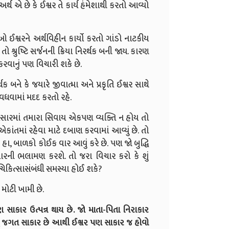
અર્થ એ છે કે ઈશ્વર તે કાર્ય હંમેશાથી કરતો આવ્યો
 તેઓ ઈશ્વરને અર્થવિહીન કાર્યો કરતો ગાંડો નાટકીય
 તો શ્રુષ્ટિ સર્જનની ક્રિયા નિરર્થક બની જાય. કારણ
વાનું પણ વિચારી શકે છે.
ર્થક બને કે જયારે જીવાત્મા અને પ્રકૃતિ ઈશ્વર સાથે
વધવામાં મદદ કરતો રહે.
સંસારમાં તમારા સિવાય એકપણ વ્યક્તિ ન હોય તો
ંતમાં રહેવા માટે દબાણ કરવામાં આવ્યું છે. તો
 હા, બાળકો કોઈક વાર આવું કરે છે. પણ જો બુદ્ધિ
વારની ભલામણ કરશે. તો જરા વિચાર કરો કે શું
ક ચિકિત્સાસંબંધી સમસ્યા હોઈ શકે?
 મોટી ખામી છે.
ણ સાકાર ઉત્પન્ન થાય છે. જો માતા-પિતા નિરાકાર
ેલું જગત સાકાર છે આથી ઈશ્વર પણ સાકાર જ હોવો