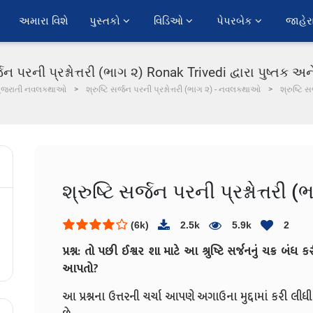
અમારા વિશે
પુસ્તકો 
વિડિઓ 
પેપરબેક 
જાહેર
્જન પરની પ્રશ્નોત્તરી (ભાગ ૨) Ronak Trivedi દ્વારા પુષ્તક અન
ુજરાતી નવલકથાઓ
શ્રુષ્ટિ સર્જન પરની પ્રશ્નોત્તરી (ભાગ ૨) - નવલકથાઓ
શ્રુષ્ટિ સ
શ્રુષ્ટિ સર્જન પરની પ્રશ્નોત્તરી (
(6k)
2.5k
5.9k
2
પ્રશ્ન: તો પછી ઈશ્વર શા માટે આ શ્રુષ્ટિ સર્જનનું ચક્ર બ
આપતો?
આ પ્રશ્નના ઉત્તરની ચર્ચા આપણે અગાઉના મુદ્દામાં કરી લીધી