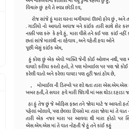
અને નીકળવાની કોશિશ માં વધુ ડુબી રહીયો છું હું,
વિચારું છું હવે તે સ્વપ્ન છોડી દવ,
રોજ સાંજે હું મારા ઘરના બગીચામાં ઊભો હોવ છું , અને તાર
.
ગાડીયો નો આવતો અવાજ મને કાંઈક તારી સાથે શેર કરવા
નક્કી પણ કરું કે હવે હું, મારા વીસે તને કઈ પણ કાંઈ નહીં ક
છતાં સાંજે મારાંથી ના રહેવાય , અને વહેતી હવા ઓને
પૂછી બેસું કાંઈક એમ,
હું કોણ છું એક એવો વ્યક્તિ જેની કોઈ ઓળખ નથી, પણ
વાયદો કરીયા કરતો હતો, તે પણ મોબાઇલ પર પણ જો કોઈ
કરેલી વાતો અને કરેલા વાયદા પણ તૂટી જતાં હોય છે,
,
મોબાઈલ ની ડિસ્પ્લે પર શો થતા તારા એસ.એમ.એસ રોજ
ખબર હતી, તે સવાર હવે મારી જિંદગી માં બસ થોડા દહાડા જ 
હા હું તેજ છું જે ઓફિસ ફક્ત તને જોવા માટે જ આવતો હત
પહેલાં બોલાવે,
પણ છેલ્લા દિવસો મા તારા જોવા માં તે વાત નોહ
તારી એક નજર મારા પર આવવા થી મારા હોઠો પર સ
એસ.એમ.એસ માં તે વાત નોહતી જે હું તને કાંઈ કહું