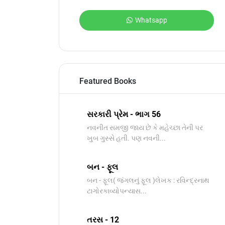
Whatsapp
Featured Books
સરકારી પ્રેમ - ભાગ 56
નવનીત સમજી જાય છે કે મહેચ્છા તેની પર
ખુબ ગુસ્સે હતી. પણ નવની...
બન - ફૂલ
બન - ફૂલ( જંગલનું ફૂલ )લેખક : રવિન્દ્રનાથ
ટાગોરકાવ્યોપન્યાસ​...
તરસ - 12