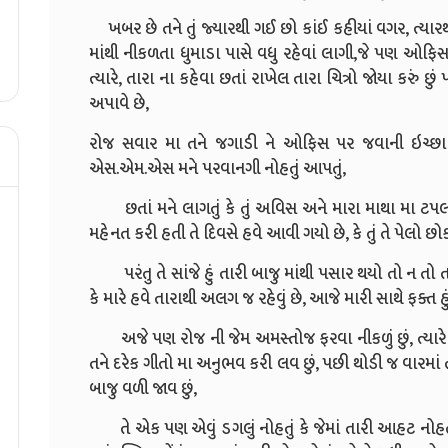
ખબર છે તને તું જ્યારથી ગઈ છો કાંઈ કહીયાં વગર, ત્યારથી બ
માંથી નીકળતા ધુમાડા પાસે વધુ રહેવાં લાગી,
જે પણ ઓફિસ 
ત્યારે, તારા ના કહેવા છતાં રાખેલ તારા ચિત્રો જોયા કરું છું
પ
અપાવે છે,
રોજ સવાર મા તને જગાડી ને ઓફિસ પર જવાની ઇચ્છ
એસ.એમ.એસ મને પરવાનગી નોહતું આપતું,
છતાં મને લાગતું કે તું અવિસ અને મારા માથા મા ટપલી મા
મહેનત કરી હતી તે દિવસે હવે આવી ગયો છે, કે તું તે પેલો છ
પરંતુ તે સાંજે હું તારી બાજુ માંથી પસાર થયો તો ન તો તારી 
કે મારે હવે તારાથી અલગ જ રહેવું છે, આજે મારી સાથે ફક્ત હુ
અજે પણ રોજ ની જેમ અમસ્તોજ ફરવા નીકળું છું, ત્યારે થ
તને દરેક ગીતો મા અનુભવ કરી લવ છું, પછી થોડી જ વારમાં ત
બાજુ વળી જાવ છું,
તે એક પણ એવું ડગલું નોહતું કે જેમાં તારી આહટ નોહ