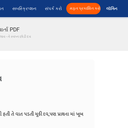
ાત
સબસ્ક્રિપ્શન
સંપર્ક કરો
મફત પ્રકાશિત કરો
લૉગિન 
ાર્તા PDF
ાવ - તે સ્વપ્ન છોડી દવ
વ
વી હતી તે વાત પડતી મૂકી દવ,
પણ પ્રાથના માં ખૂબ