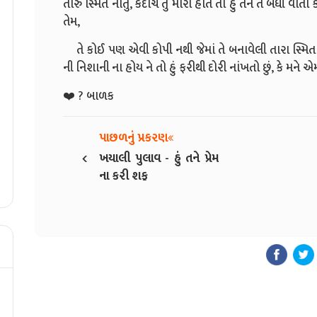
તારું સ્મિત નોંતું, કદાચ તું મારી હોત તો હું તને તે બધી વા
તેમ,
તે કોઈ પણ એવી કોપી નથી જેમાં તે બનાવેલી તારા સ્મિત 
ની નિશાની ના હોય ને તો હું ફરીથી દોરી નાંખતો છું, કે મને એ
❤️ ? બાળક
પાછળનું પ્રકરણ
‹
ખયાલી પુલાવ - ️હું તને પ્રેમ
ના કરી શકુ️