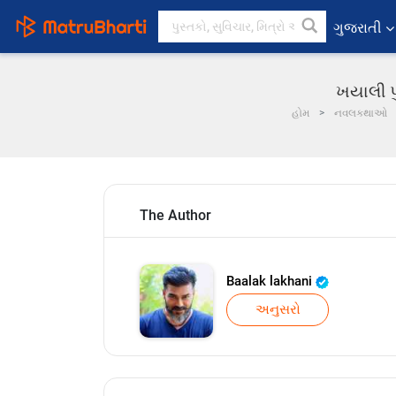
ગુજરાતી
ખયાલી પુ
હોમ
નવલકથાઓ
The Author
Baalak lakhani
અનુસરો