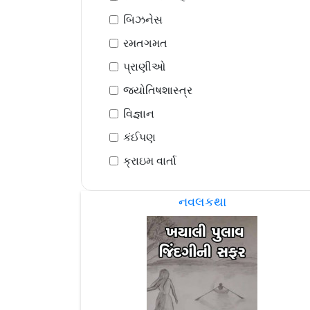
બિઝનેસ
રમતગમત
પ્રાણીઓ
જ્યોતિષશાસ્ત્ર
વિજ્ઞાન
કંઈપણ
ક્રાઇમ વાર્તા
નવલકથા