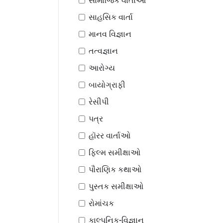
સામાજિક વાર્તાઓ
સાહસિક વાર્તા
માનવ વિજ્ઞાન
તત્વજ્ઞાન
આરોગ્ય
બાયોગ્રાફી
રેસીપી
પત્ર
હૉરર વાર્તાઓ
ફિલ્મ સમીક્ષાઓ
પૌરાણિક કથાઓ
પુસ્તક સમીક્ષાઓ
રોમાંચક
કાલ્પનિક-વિજ્ઞાન