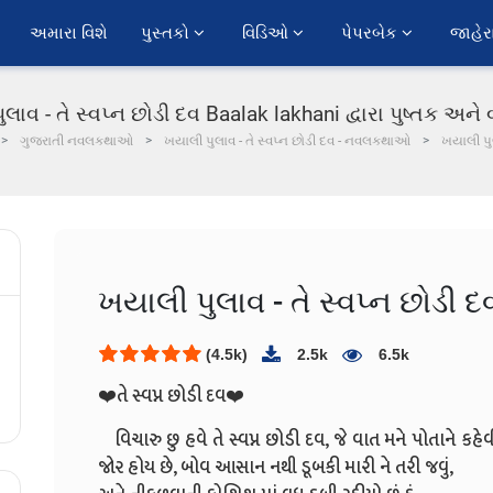
અમારા વિશે
પુસ્તકો 
વિડિઓ 
પેપરબેક 
જાહેર
લાવ - તે સ્વપ્ન છોડી દવ Baalak lakhani દ્વારા પુષ્તક અને વ
ગુજરાતી નવલકથાઓ
ખયાલી પુલાવ - તે સ્વપ્ન છોડી દવ - નવલકથાઓ
ખયાલી પુલ
ખયાલી પુલાવ - તે સ્વપ્ન છોડી દ
(4.5k)
2.5k
6.5k
❤️તે સ્વપ્ન છોડી દવ❤️
વિચારુ છુ હવે તે સ્વપ્ન છોડી દવ, જે વાત મને પોતાને કહે
જોર હોય છે, બોવ આસાન નથી ડૂબકી મારી ને તરી જવું,