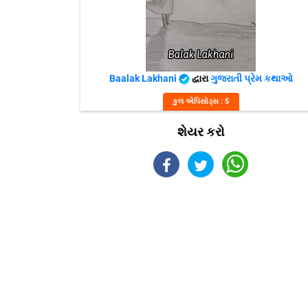
Baalak Lakhani
દ્વારા
ગુજરાતી પ્રેમ કથાઓ
કુલ એપિસોડ્સ : 5
શેયર કરો