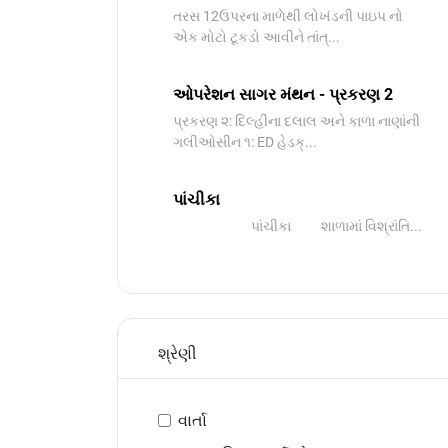
તરસ 12ઉપરના માળેથી લોખંડની પાઇપ નો
એક મોટો ટૂકડો આવીને તાંત્...
ઓપરેશન સાગર મંથન - પ્રકરણ 2
પ્રકરણ ૨: દિલ્હીના દલાલ અને કાળા નાણાંની
ગલીઓસીન ૧: ED હેડક્...
પાંચીકા
પાંચીકા શાળામાં વિશ્રાંતિ...
શ્રેણી
વાર્તા