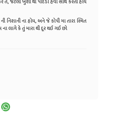
તો કર તે, જેટલી ખુશી થી પાંદડા હવા સાથે કરતી હોય
ની નિશાની ના હોય, અને જે કોપી મા તારા સ્મિત
મ ના લાગે કે તું મારા થી દૂર થઈ ગઈ છો