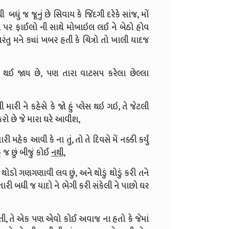
ધું જ જૂનું છે સિવાય કે જિંદગી દરેકે સાંજ, મોં
પર ફાઈલો ની સાથે મોબાઇલ લઈ ને બેઠો હોવ
રંતુ મને ક્યાં ખબર હતી કે ચિત્રો તો ખાલી યાદજ
ા થઈ જાય છે,
પણ તારા વાટસપ કરેલા છેલ્લા
રી ને કહેસે કે જો હું પ્લેસ થઇ ગઇ, તે જેટલી
ોકરો છે જે મારા ઘરે આવીશ,
મહેક આવી કે ના તું, તો તે દિવસે મેં નક્કી કર્યું
ં જ છું બીજું કોઈ
નથી,
ોડો ગણગણાવી લવ છું, અને થોડું થોડું કરી તને
ારી બધી જ યાદો ને ભેગી કરી સંકેલી ને પાછો ઘર
તી,
તે એક પણ એવો કોઈ અવાજ ના હતો કે જેમાં