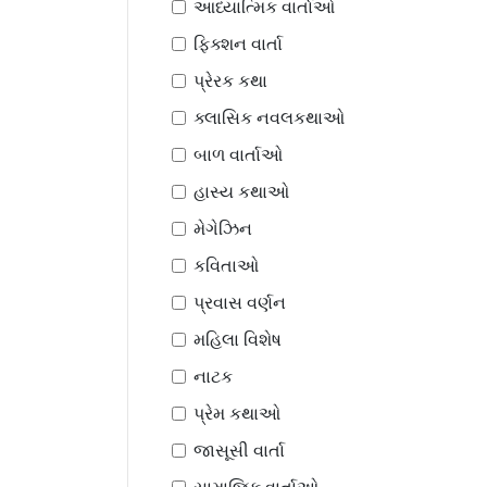
આધ્યાત્મિક વાર્તાઓ
ફિક્શન વાર્તા
પ્રેરક કથા
ક્લાસિક નવલકથાઓ
બાળ વાર્તાઓ
હાસ્ય કથાઓ
મેગેઝિન
કવિતાઓ
પ્રવાસ વર્ણન
મહિલા વિશેષ
નાટક
પ્રેમ કથાઓ
જાસૂસી વાર્તા