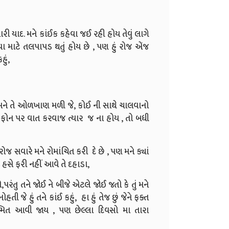
ી યાદ. મને કાંઈક કહેવા જઈ રહી હોય તેવું લાગે
 માટે તલપાપડ થતું હોય છે ,
પણ હું રોજ એંજ
હું,
મને તે ઓળખાણ મળી જે, કોઈ ની સાથે ચાલવાનો
 ફોન પર વાત કરવાજ ત્યાર
જ ના હોય , તો બધી
 સવારે મને રોમાંચિત કરી દે છે ,
પણ મને ક્યાં
હસે ફરી નહીં આવે તે દહાડા,
ો,
પરંતુ તને જોઈ ને બીજે એટલે જોઈ જતો કે તું મને
તી જે હું તને કાંઈ કહું, હા હું તેજ છું જેને ફક્ત
્મિત આવી જાય ,
પણ છેલ્લા દિવસો મા તારા