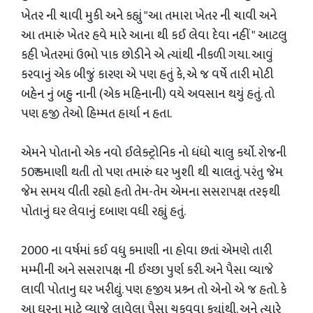
ખેતર ની ચાવી મુકી અને કહ્યું "આ તમારા ખેતર ની ચાવી અને
આ તમારું ખેતર હવે મારે આના થી કઈ લેવા દેવા નહીં " આટલુ
કહી ખેતરમાં ઉભો પાક છોડીને એ ત્યાંથી નીકળી ગયા. આવું
કરવાનું એક બીજું કારણ એ પણ હતું કે, એ જ વર્ષે તારી મોટી
બહેન નું બહુ નાની (એક મહિનાની) વયે અવસાન થયું હતું. તો
પણ હજી તેઓ હિમ્મત હાર્યા ન હતા.
એમને પોતાનો એક નવો ઈલેક્ટ્રોનિક નો ધંધો ચાલુ કર્યો. રોજની
50₹ કમાણી થતી તો પણ તમારું ઘર ખુશી થી ચાલતું. પરંતુ જેમ
જેમ સમય વીતી રહ્યો હતો તેમ-તેમ એમના સસરાપક્ષ તરફથી
પોતાનું ઘર લેવાનું દબાણ વધી રહ્યું હતું.
2000 ના વર્ષમાં કઈ વધુ કમાણી ના હોવા છતાં એમણે તારી
મમ્મીની અને સસરાપક્ષ ની ઈચ્છા પુર્ણ કરી. અને પૈસા વ્યાજે
લાવી પોતાનુ ઘર ખરીદ્યું. પણ હજીય પ્રશ્ર્ન તો એનો એ જ હતો. કે
આ ઘરના માટે વ્યાજે લાવેલા પૈસા ચુકવવા ક્યાંથી. અને ત્યારે