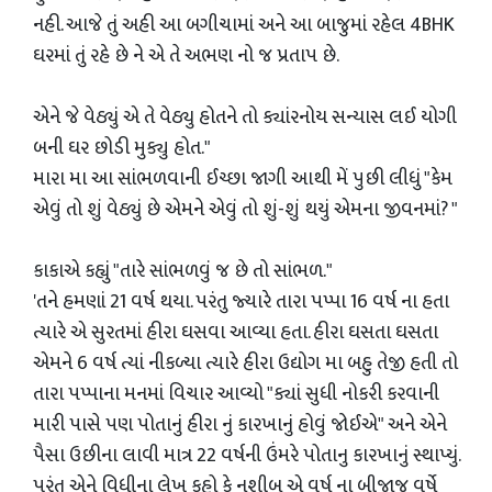
નહી. આજે તું અહી આ બગીચામાં અને આ બાજુમાં રહેલ 4BHK
ઘરમાં તું રહે છે ને એ તે અભણ નો જ પ્રતાપ છે.
એને જે વેઠ્યું એ તે વેઠ્યુ હોતને તો ક્યાંરનોય સન્યાસ લઈ યોગી
બની ઘર છોડી મુક્યુ હોત."
મારા મા આ સાંભળવાની ઈચ્છા જાગી આથી મેં પુછી લીધું "કેમ
એવું તો શું વેઠ્યું છે એમને એવું તો શું-શું થયું એમના જીવનમાં? "
કાકાએ કહ્યું "તારે સાંભળવું જ છે તો સાંભળ."
'તને હમણાં 21 વર્ષ થયા. પરંતુ જ્યારે તારા પપ્પા 16 વર્ષ ના હતા
ત્યારે એ સુરતમાં હીરા ઘસવા આવ્યા હતા. હીરા ઘસતા ઘસતા
એમને 6 વર્ષ ત્યાં નીકળ્યા ત્યારે હીરા ઉદ્યોગ મા બહુ તેજી હતી તો
તારા પપ્પાના મનમાં વિચાર આવ્યો "ક્યાં સુધી નોકરી કરવાની
મારી પાસે પણ પોતાનું હીરા નું કારખાનું હોવું જોઈએ" અને એને
પૈસા ઉછીના લાવી માત્ર 22 વર્ષની ઉંમરે પોતાનુ કારખાનું સ્થાપ્યું.
પરંતુ એને વિધીના લેખ કહો કે નશીબ એ વર્ષ ના બીજાજ વર્ષે