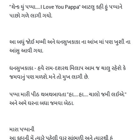
"થેન્ક યું પપ્પા..... I Love You Pappa" આટલુ કહી હું પપ્પાને
પાછો ગળે લાગી ગયો.
આ બધું જોઈ મમ્મી અને ધનસુખકાકા ના આંખ માં પણ ખુશી ના
આંસુ આવી ગયા.
ધનસુખકાકા - હવે રામ-દશરથ મિલાપ આમ જ ચાલુ રહેશે કે
જમવાનું પણ મળશે. મને તો મુખ લાગી છે.
પપ્પા મારી પીઠ થબથબાવતા "હા..... હા..... ચાલો જમી લઈએ."
અને અમે ઘરના બધા જમવા બેઠા.
મારા પપ્પાની
આ કહાની મેં ત્યારે પહેલી વાર સાંભળી અને ત્યારથી હું