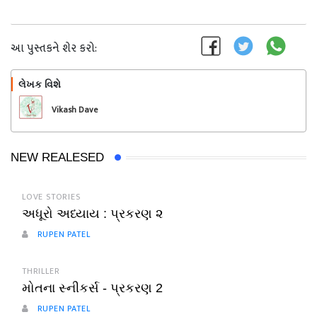
આ પુસ્તકને શેર કરો:
લેખક વિશે
અનુસરો
Vikash Dave
NEW REALESED
LOVE STORIES
અધૂરો અધ્યાય : પ્રકરણ ૨
RUPEN PATEL
THRILLER
મોતના સ્નીકર્સ - પ્રકરણ 2
RUPEN PATEL