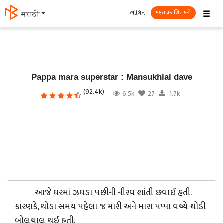
☰
લૉગિન
मराठी
મફત પ્રકાશિત કરો
Pappa mara superstar : Mansukhlal dave
(92.4k)
6.5k
27
1.7k
આજે ઘરમાં ઝઘડા પછીની નીરવ શાંતી છવાઈ હતી.
કારણકે, થોડા સમય પહેલા જ મારી અને મારા પપ્પા વચ્ચે થોડી
બોલચાલ થઈ હતી.