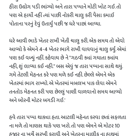
હીરા ઉદ્યોગ પડી ભાંગ્યો અને તારા પપ્પાને મોટી ખોટ ગઈ. તો
પણ એ હાર્યો નહીં ત્યાં પાછી નોકરી ચાલુ કરી પૈસા કમાઈ
પોતાના પરનું દેવું ઉતાર્યું પછી જ ધરે પાછાં આવ્યા.
ધરે આવી ભાડે ખેતર રાખી ખેતી ચાલુ કરી. એક સમય તો એવો
આવ્યો કે એમને 4-4 ખેતર ભાગે રાખી વાવવાનું ચાલુ કર્યું. એમાં
પણ કઈ વળ્યું નહીં. કહેવાય છે ને "ગઠવી ક્યાં ગયાતા ક્યાંય
નહી, શું લાવ્યા કઈ નહી." બસ એવું જ તારા પપ્પાના સાથે થયું.
ગમે તેટલી મેહનત કરે પણ મળે કઈ નહી. છેલ્લે એમને એક
ખેતરમાં ભાગ રાખ્યો. એ ખેતરમાં મબલખ પાક લેવા એમને
તનતોડ મેહનત કરી પણ છેલ્લું પાણી વાળવાનો સમય આવ્યો
અને બોરની મોટર બગડી ગઈ.'
હવે તારા પપ્પા થાક્યા હતા. આટલી મહેનત કરવા છતાં સફળતા
ના મળે તો માણસ થાકે પણ ખરો. તો પણ એમને એ મોટર 10
હજાર ના ખર્ચે સરખી કરાવી અને ખેતરના માલીક ના હાથમાં