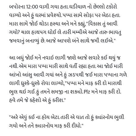
બપોરના 12:00 વાગી ગયા હતા. ઘડીયાળ નો છેલ્લો ટકોરો
વાગ્યો અને હું ઘરમાં પ્રવેશ્યો. પપ્પા સામે સોફા પર બેઠા હતા.
મારા સામે જોઈ થોડા હસ્યા અને મને કહ્યું, "વિકાસ તું આવી
ગયો? ચાલ હાથપગ ધોઈ લે તારી મમ્મીએ આજે તારુ ભાવતુ
જમવાનું બનાવ્યું છે. આજે આપણે બંને સાથે જમી લઈએ. "
આ બધું જોઈ મને નવાઇ લાગી જાણે આજે સવારે કઈ થયું જ
નથી. એમ મારા પપ્પા મારી સાથે વર્તી રહ્યા હતા. આ જોઈ મારી
આંખો આંસુ આવી ગયાં અને હું ઝડપથી જઈ મારા પપ્પાના ગળે
લાગી ધ્રુસ્કે-ધ્રુસ્કે રોવા લાગ્યો, "પપ્પા મને માફ કરી દો મારાથી
ભુલ થઇ ગઈ. હું તમને સમજી ના શક્યો. Plz મને માફ કરી દો.
હવે તમે જે કહેશો એ હું કરીશ."
"અરે એવું કઈ ના હોય બેટા. તારી એ વાત તો હું ક્યાંરનોય ભુલી
ગયો અને તને ક્યારનોય માફ કરી દીધો. "