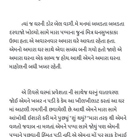
ત્યાં જ ઘરની ડોર બેલ વાગી. મે મનમાં બબડતા બબડતા
દરવાજો ખોલ્યો. સામે મારા પપ્પાના જુનાં મિત્ર ધનસુખકાકા
ઉભા હતા. એ અવારનવાર અમારા ઘરે આવતા રહેતા હતા.
એમનો અમારા ઘર સાથે એવા સબંધ બની ગયો હતો જાણે એ
અમારા ઘરના એક સભ્ય જ હોય. આથી એમને અમારા ઘરના
માહોલની બધી ખબર રહેતી.
એ દિવસે ઘરમાં પ્રવેશતા ની સાથેજ ઘરનું વાતાવરણ
જોઈ એમને ખબર ન પડી કે કેમ આ ખીલખીલાટ કરતાં આ ઘર
માં આટલી ગમગીની છવાયેલી છે. આથી એમને મારા સામે
આંખોથી ઈશારો કરી મને પુછ્યું "શું થયું? "મારા તરફ થી એમને
વળતો જવાબ ના મળતાં. એમને પપ્પા સામે જોયું પણ એમની
પપ્પાને પુછવાની હિંમત પડી નહી. એ એમના મોં પર સાફ દેખાઈ