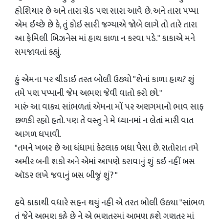
હોશિયાર છે અને તારા ગ્રેડ પણ સારા આવે છે. અને તારા પપ્પા
એમ ઈચ્છે છે કે, તું કોઇ સારી જગ્યાએ જોબે લાગે તો તારે તારા
આ ફેમિલી બિઝનેસ માં હાથ કાળા ન કરવા પડે." કાકાએ મને
સમજાવતાં કહ્યું.
હું એમના પર ચીડાઈ તરત બોલી ઉઠ્યો "શેનાં કાળા હાથ? શું
તમે પણ પપ્પાની જેમ અભણ જેવી વાતો કરો છો."
મારું આ વાક્ય સાંભળતાં એમના મોં પર અણગમાનો ભાવ સાફ
છળકી રહ્યો હતો. પણ તે વસ્તુ ને મે ધ્યાનમાં ન લેતાં મારી વાત
આગળ ધપાવી.
"તમને ખબર છે આ ધંધામાં કેટલાક બધા પૈસા છે. રાતોરાત તમે
અમીર બની શકો અને એમાં આપણે કરાવાનું શું કઈ નહીં બસ
ઑડર લખે જવાનું બસ બીજું શું? "
હવે કાકાથી વધારે સહન થયું નહી એ તરત બોલી ઉઠ્યા "સાંભળ
તું જેને અભણ કહે છે ને એ ભણતરમાં અભણ હશે ગણતર માં