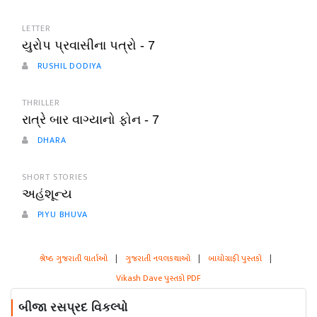
LETTER
યુરોપ પ્રવાસીના પત્રો - 7
RUSHIL DODIYA
THRILLER
રાત્રે બાર વાગ્યાનો ફોન - 7
DHARA
SHORT STORIES
અહંશૂન્ય
PIYU BHUVA
શ્રેષ્ઠ ગુજરાતી વાર્તાઓ
|
ગુજરાતી નવલકથાઓ
|
બાયોગ્રાફી પુસ્તકો
|
Vikash Dave પુસ્તકો PDF
બીજા રસપ્રદ વિકલ્પો