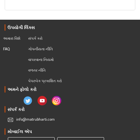
ઉપયોગી લિંક્સ
અમારા વિશે
સંપર્ક કરો
FAQ
ગોપનીયતા નીતિ
વાપરવાના નિયમો 
વળતર નીતિ
પેપરબેક પ્રકાશિત કરો
અમને ફોલો કરો
સંપર્ક કરો
info@matrubharti.com
મોબાઈલ એપ