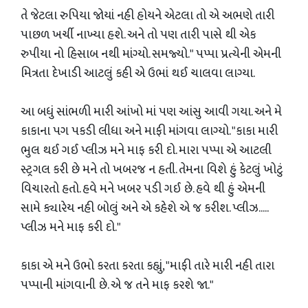
તે જેટલા રુપિયા જોયાં નહી હોયને એટલા તો એ અભણે તારી
પાછળ ખર્ચી નાખ્યા હશે. અને તો પણ તારી પાસે થી એક
રુપીયા નો હિસાબ નથી માંગ્યો. સમજ્યો." પપ્પા પ્રત્યેની એમની
મિત્રતા દેખાડી આટલું કહી એ ઉભાં થઈ ચાલવા લાગ્યા.
આ બધું સાંભળી મારી આંખો માં પણ આંસુ આવી ગયા. અને મે
કાકાના પગ પકડી લીધા અને માફી માંગવા લાગ્યો. "કાકા મારી
ભુલ થઈ ગઈ પ્લીઝ મને માફ કરી દો. મારા પપ્પા એ આટલી
સ્ટ્રગલ કરી છે મને તો ખબરજ ન હતી. તેમના વિશે હું કેટલું ખોટું
વિચારતો હતો. હવે મને ખબર પડી ગઈ છે. હવે થી હું એમની
સામે ક્યારેય નહી બોલું અને એ કહેશે એ જ કરીશ. પ્લીઝ.....
પ્લીઝ મને માફ કરી દો."
કાકા એ મને ઉભો કરતા કરતા કહ્યું, "માફી તારે મારી નહી તારા
પપ્પાની માંગવાની છે. એ જ તને માફ કરશે જા."