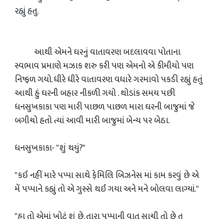
રહ્યું હતુ.
આથી એમને ઘરનું વાતાવરણ બદલાવવા પોતાના
સ્વભાવ પ્રમાણે મઝાક શરુ કરી પણ એમનો એ કીમીયો પણ
નિષ્ફળ ગયો. ધીરે ધીરે વાતાવરણ વધારે ગરમાવો પકડી રહ્યું હતું
આથી હું ઘરની બહાર નીકળી ગયો . થોડાંક સમય પછી
ધનસુખકાકા પણ મારી પાછળ પાછળ મારા ઘરની બાજુમાં જે
બગીચો હતો ત્યાં આવી મારી બાજુમાં બેન્ચ પર બેઠા.
ધનસુખકાકા- "શું થયું?"
"કઈ નહીં મારે પપ્પા સાથે ફેમિલિ બિઝનેસ માં કામ કરવું છે એ
મેં પપ્પાને કહ્યું તો એ ગુસ્સે થઈ ગયા અને મને બોલવા લાગ્યાં."
"હા તો એમાં ખોટું શું છે. તારા પપ્પાની વાત સાચી તો છે તુ