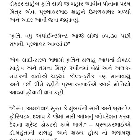
ડોક્ટર સાહેબ કૃતિ સાથે જ બહાર આવીને પોતાના પરમ
મિત્ર એવા પ્રભાકરભાઇ શાહને ઉમળકાભેર મળ્યાં
અને અંદર આવી જવા જણાવ્યું.
“કૃતિ, વધુ અપોઈન્ટમેન્ટ આજે સાંજે ૦૫:૩૦ પછી
રાખવી, પ્રભાકર આવ્યાં છે”
એક સાદી-સરળ ભાષામાં કૃતિને સલાહ આપતાં ડોક્ટર
સાહેબ અને તેમના મિત્ર કેબીનમાં બેઠાં અને અલક-
મલકની વાતોએ ચડ્યાં. કોલ્ડ-ડ્રીંક પણ માંગાવાયું
અને પછી ધીમે રહીને પ્રભાકરભાઈએ આંખે મોતિયો
આવ્યાં હોવાની વાત કહી.
“દોસ્ત, અમદાવાદ-સુરત કે મુંબઈની સારી અને બ્રાન્ડેડ
હોસ્પિટલ દર્શાવ કે જેમાં મારી આંખનું ઓપરેશન કરવા
દેશના શ્રેષ્ટ ડોકટરો કામે લાગે.” – પ્રભાકરભાઈએ
ડો.મહેતાની
સલાહ અને શક્ય હોય તો ભલામણ