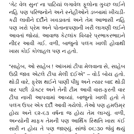
‘ગેટ વેલ સુન’ ના પાટિયાં લગાવેલ ફૂલોના ગુચ્છ લઈને
નહિ પણ પરિજનોને અને સ્નેહીઓને ડબ્બામાં ખીચડી-
કઢી લાવીને દર્દીને ખવડાવતાં અને તેમ આભાસી નહિ
પણ ખરો પ્રેમ અને પોતાનાપણાની ખરી લાગણી લઈને
આવતાં જોયાં. આવાજ કેટલાંક વિચારે પ્રભાકરભાઇને
નીંદર આવી ગઈ. વળી, બાજુનો પલંગ ખાલી હોવાથી
ખાસ કોઈ કોલાહલ પણ ન હતો.
“સાહેબ, ઓ સાહેબ ! આંખમાં ટીપા મેલવાના સે, સાહેબ
ઉઠી જાવ એટલે ટીપા મેલી દઈએ” – વોર્ડ બોય હતો.
થોડી વારે, ફ્રેશ થઈને પાણી પીધુ અને ત્યાર બાદ થોડી
વાર પછી ડોક્ટર અને તેની ટીમ આવી વારા-ફરતી વાર
ટીપા નાખી આપવામાં આવ્યાં. બાજુનો ખાલી હતો તે
પલંગ ઉપર એક દર્દી આવી ગયેલો. તેઓ પણ હમઉમ્ર
હોય અને ૬૨-૬૩ વર્ષના જ હોય તેમ લાગ્યું. વળી,
અન્યોની માફક તેમની પણ આર્થિક સ્થિતિ ખાસ કંઈ
સારી ન હોય તે પણ જાણ્યું. સાંજે ૦૬:૩૦ જેવું થયું