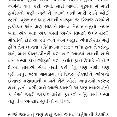
અંગેની વાત કરી. વળી, મારી બાબતે પૂછાતા મેં મારી
હકીકતો કહી અને તે આભો બની મારી સામે જોઈ
રહ્યો. પ્રભાકર શાહ તેમની બાજુમાં જ ઈલાજ કરાવે તે
હકીકત એક ક્ષણ માટે તે માનવા તૈયાર નહતો. ત્યાર
બાદ, એક બાદ એક એવી અનેક વિષયો ઉપર ચર્ચા-
ગોષ્ટીનો દોર ચાલ્યો અને એમ બહાર અંધારું થઇ ગયું
હોય તેમ લાગતાં ઘડિયાળમાં ૦૮:૩૦ થયાં હતાં તે જોયું.
મને, મારા પૌત્ર-પૌત્રી પણ યાદ આવ્યાં. તેમની સાથે
વાત કરવા ફોન જોડ્યો પણ કૃતાંત ફોન ઉપાડે તો ને !!
દીકરા મારાએ સેવા નથી કરી તેવું પણ નથી પણ
પ્રીતમપુર જેવાં ગામડામાં બે દિવસ રોકાઈને આંખનો
ઈલાજ કરાવવાની બાબતે તેને થોડો અણગમો જરૂર
થયો હતો. વળી, મને આછો-પાતળો એ પણ ખ્યાલ હતો
કે તેઓ અહીં એકાદ વારેય ફરકશે નહિ. મને પરવા
નહતી – અત્યાર સુધી તો નતી જ.
સાંજે જમવાનું ટાણું થયું અને જમવા પહેલાની કેટલીક