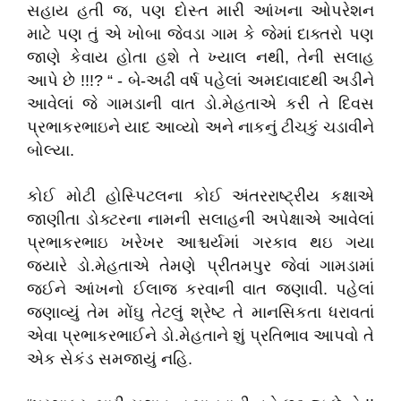
સહાય હતી જ, પણ દોસ્ત મારી આંખના ઓપરેશન
માટે પણ તું એ ખોબા જેવડા ગામ કે જેમાં દાક્તરો પણ
જાણે કેવાય હોતા હશે તે ખ્યાલ નથી, તેની સલાહ
આપે છે !!!? “ - બે-અઢી વર્ષ પહેલાં અમદાવાદથી અડીને
આવેલાં જે ગામડાની વાત
ડો.મેહતાએ
કરી તે દિવસ
પ્રભાકરભાઇને યાદ આવ્યો અને નાકનું ટીચકું ચડાવીને
બોલ્યા.
કોઈ મોટી હોસ્પિટલના કોઈ અંતરરાષ્ટ્રીય કક્ષાએ
જાણીતા ડોક્ટરના નામની સલાહની અપેક્ષાએ આવેલાં
પ્રભાકરભાઇ ખરેખર આશ્ચર્યમાં ગરકાવ થઇ ગયા
જયારે
ડો.મેહતાએ
તેમણે પ્રીતમપુર જેવાં ગામડામાં
જઈને આંખનો ઈલાજ કરવાની વાત જણાવી. પહેલાં
જણાવ્યું તેમ મોંઘુ તેટલું શ્રેષ્ટ તે માનસિકતા ધરાવતાં
એવા પ્રભાકરભાઈને
ડો.મેહતાને
શું પ્રતિભાવ આપવો તે
એક સેકંડ સમજાયું નહિ.