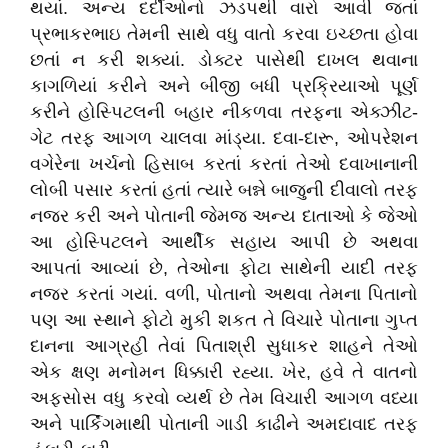
થયાં. અન્ય દર્દીઓનો ઝડપથી વારો આવી જતાં
પ્રભાકરભાઇ તેમની સાથે વધુ વાતો કરવા ઇચ્છતા હોવા
છતાં ન કરી શક્યાં. ડોક્ટર પાસેથી દાખલ થવાના
કાગળિયાં કરીને અને બીજી બધી પ્રક્રિયાઓ પૂર્ણ
કરીને હોસ્પિટલની બહાર નીકળવા તરફના એક્ઝીટ-
ગેટ તરફ આગળ ચાલવા માંડ્યા. દવા-દારૂ, ઓપરેશન
વગેરેના ખર્ચનો હિસાબ કરતાં કરતાં તેઓ દવાખાનાની
લોબી પસાર કરતાં હતાં ત્યારે બન્ને બાજુની દીવાલો તરફ
નજર કરી અને પોતાની જેમજ અન્ય દાતાઓ કે જેઓ
આ હોસ્પિટલને આર્થીક સહાય આપી છે અથવા
આપતાં આવ્યાં છે, તેઓના ફોટા સાથેની યાદી તરફ
નજર કરતાં ગયાં. વળી, પોતાનો અથવા તેમના પિતાનો
પણ આ સ્થાને ફોટો મુકી શકત તે વિચારે પોતાના ગુપ્ત
દાનના આગ્રહી તેવાં પિતાશ્રી સુધાકર શાહને તેઓ
એક ક્ષણ મનોમન ધિક્કારી રહ્યા. ખેર, હવે તે વાતનો
અફસોસ વધુ કરવો વ્યર્થ છે તેમ વિચારી આગળ વધ્યા
અને પાર્કિંગમાથી પોતાની ગાડી કાઢીને અમદાવાદ તરફ