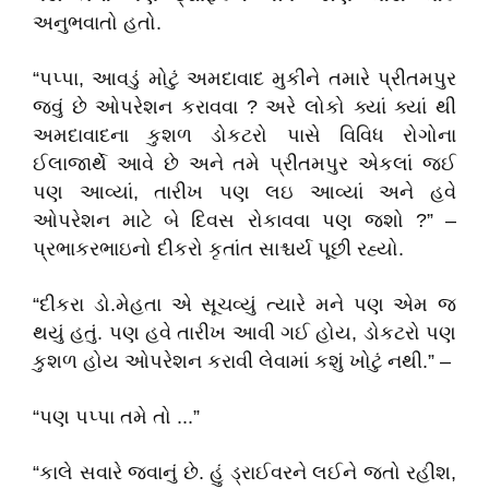
અનુભવાતો હતો.
“પપ્પા, આવડું મોટું અમદાવાદ મુકીને તમારે પ્રીતમપુર
જવું છે ઓપરેશન કરાવવા ? અરે લોકો ક્યાં ક્યાં થી
અમદાવાદના કુશળ ડોકટરો પાસે વિવિધ રોગોના
ઈલાજાર્થે આવે છે અને તમે પ્રીતમપુર એકલાં જઈ
પણ આવ્યાં, તારીખ પણ લઇ આવ્યાં અને હવે
ઓપરેશન માટે બે દિવસ રોકાવવા પણ જશો ?” –
પ્રભાકરભાઇનો દીકરો કૃતાંત સાશ્ચર્ય પૂછી રહ્યો.
“દીકરા
ડો.મેહતા
એ સૂચવ્યું ત્યારે મને પણ એમ જ
થયું હતું. પણ હવે તારીખ આવી ગઈ હોય, ડોકટરો પણ
કુશળ હોય ઓપરેશન કરાવી લેવામાં કશું ખોટું નથી.” –
“પણ પપ્પા તમે તો ...”
“કાલે સવારે જવાનું છે. હું ડ્રાઈવરને લઈને જતો રહીશ,