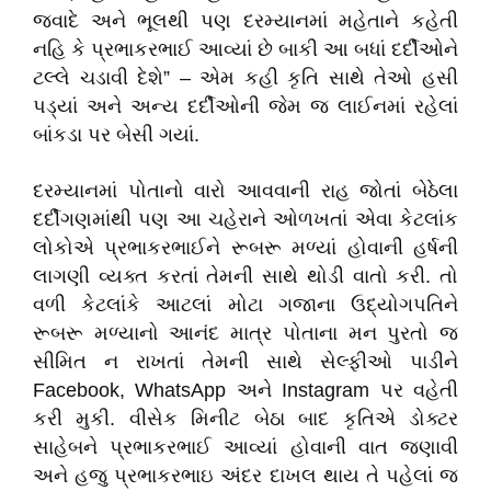
જવાદે અને ભૂલથી પણ દરમ્યાનમાં મહેતાને કહેતી
નહિ કે પ્રભાકરભાઈ આવ્યાં છે બાકી આ બધાં દર્દીઓને
ટલ્લે ચડાવી દેશે” – એમ કહી કૃતિ સાથે તેઓ હસી
પડ્યાં અને અન્ય દર્દીઓની જેમ જ લાઈનમાં રહેલાં
બાંકડા પર બેસી ગયાં.
દરમ્યાનમાં પોતાનો વારો આવવાની રાહ જોતાં બેઠેલા
દર્દીગણમાંથી પણ આ ચહેરાને ઓળખતાં એવા કેટલાંક
લોકોએ પ્રભાકરભાઈને રૂબરૂ મળ્યાં હોવાની હર્ષની
લાગણી વ્યક્ત કરતાં તેમની સાથે થોડી વાતો કરી. તો
વળી કેટલાંકે આટલાં મોટા ગજાના ઉદ્યોગપતિને
રૂબરૂ મળ્યાનો આનંદ માત્ર પોતાના મન પુરતો જ
સીમિત ન રાખતાં તેમની સાથે સેલ્ફીઓ પાડીને
Facebook, WhatsApp અને Instagram પર વહેતી
કરી મુકી. વીસેક મિનીટ બેઠા બાદ કૃતિએ ડોક્ટર
સાહેબને પ્રભાકરભાઈ આવ્યાં હોવાની વાત જણાવી
અને હજુ પ્રભાકરભાઇ અંદર દાખલ થાય તે પહેલાં જ