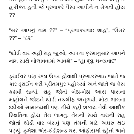
હકીકત હતી જે પ્રભાકરે પૈસા આપીને ન મેળવી હોય
??
“સર આપનું નામ ??” – “પ્રભાકરભાઇ શાહ”, “ઉંમર
??” – “૬૨”
“થોડી વાર અહીં રાહ જુઓ, આપના ક્રમાનુસાર આપને
નામ સાથે બોલાવવામાં આવશે” – “હા જી, ધન્યવાદ”
ડ્રાઈવર પણ રજા ઉપર હોવાથી પ્રભાકરભાઇ જાતે જ
કાર ડ્રાઈવ કરી પ્રીતમપુર પહોચ્યાં અને જાતે જ કેસ
કઢાવી રહ્યાં. રાહ જોતાં બેઠા-બેઠા આસ પાસના
માહોલને જોઇને થોડી તકલીફ અનુભવી. મોટા ભાગના
દર્દીઓ સામાન્યથી પણ નીચે કહી શકાય તેવી આર્થીક
સ્થિતિના હોય તેમ લાગતું. તેમની સાથે વારાની રાહ
જોતાં થોડી વાર બેસવું પણ તેમની માટે અઘરું થઇ
પડ્યું. હમેશા એર-કંડીશન્ડ ઘર, ઓફીસમાં રહેતાં અને