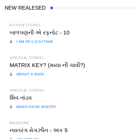
NEW REALESED
FICTION STORIES
બાળપણની એ રફનોટ - 10
I AM ER U.D.SUTHAR
SPIRITUAL STORIES
MATRIX KEY? (માયા ની ચાવી?)
ABHIJIT A KHER
SPIRITUAL STORIES
શિવ તાંડવ
MANSI DESAI SHASTRI
MAGAZINE
નવતરંગ મેગઝીન - અંક 5