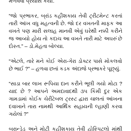
મેળવવા પ્રયાસ કર્યો.
“જો પ્રભાકર, બ્રાંડ કહીશકાય તેવી ટ્રીટમેન્ટ કરતાં
તારી આંખ વધુ મહત્વની છે. જો દર વખતની માફક આ
વખતે પણ મારી સલાહ માનવી એવું ઘરેથી નક્કી કરીને
જ આવ્યો હોય તો કદાચ આ વખતે તારી માટે અઘરું છે
દોસ્ત.” –
ડો.મેહતા
બોલ્યા.
“એટલે, તારે મને કોઈ એરા-ગેરા ડોક્ટર પાસે મોકલવો
છે ભાઈ ?” – હળવા છતાં કડક અંદાજે પ્રભાકરે પૂછ્યું.
“સાડા બાર લાખ રૂપિયા દાન કરીને ભૂલી ગયો મોટા ?
યાદ છે ? આપને અમદાવાદથી ૩૫ કિમી દુર એક
ગામડામાં કોઈક ચેરીટેબલ ટ્રસ્ટ દ્વારા ચાલતાં આંખના
દવાખાને તારા નામથી આર્થિક સહાયની લ્હાણી કરવા
ગયેલાં ?”
બ્રાન્ડેડ અને મોટી કહીશકાય તેવી હોસ્પિટલો માંથી