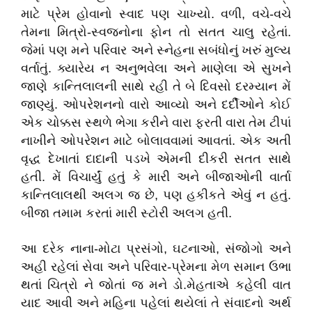
માટે પ્રેમ હોવાનો સ્વાદ પણ ચાખ્યો. વળી, વચે-વચે
તેમના મિત્રો-સ્વજનોના ફોન તો સતત ચાલુ રહેતાં.
જેમાં પણ મને પરિવાર અને સ્નેહના સબંધોનું ખરું મુલ્ય
વર્તાતું. ક્યારેય ન અનુભવેલા અને માણેલા એ સુખને
જાણે કાન્તિલાલની સાથે રહી તે બે દિવસો દરમ્યાન મેં
જાણ્યું. ઓપરેશનનો વારો આવ્યો અને દર્દીઓને કોઈ
એક ચોક્કસ સ્થળે ભેગા કરીને વારા ફરતી વારા તેમ ટીપાં
નાખીને ઓપરેશન માટે બોલાવવામાં આવતાં. એક અતી
વૃદ્ધ દેખાતાં દાદાની પડખે એમની દીકરી સતત સાથે
હતી. મેં વિચાર્યું હતું કે મારી અને બીજાઓની વાર્તા
કાન્તિલાલથી અલગ જ છે, પણ હકીકતે એવું ન હતું.
બીજા તમામ કરતાં મારી સ્ટોરી અલગ હતી.
આ દરેક નાના-મોટા પ્રસંગો, ઘટનાઓ, સંજોગો અને
અહી રહેલાં સેવા અને પરિવાર-પ્રેમના મેળ સમાન ઉભા
થતાં ચિત્રો ને જોતાં જ મને
ડો.મેહતાએ
કહેલી વાત
યાદ આવી અને મહિના પહેલાં થયેલાં તે સંવાદનો અર્થ