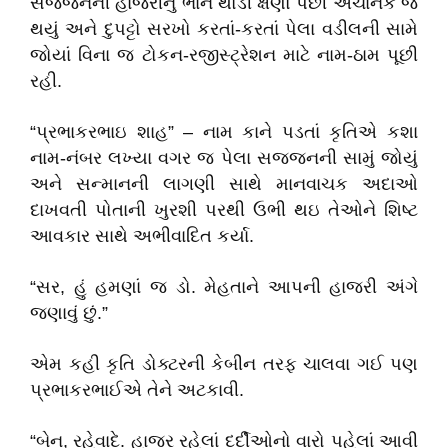
સજ્જનની હાજરીનું ભાન થોડી ક્ષણો પછી અચાનક જ
થયું અને દુપટ્ટો સરખો કરતાં-કરતાં પેલા વડીલની સામે
જોયાં વિના જ ટોકન-રજીસ્ટ્રેશન માટે નામ-ઠામ પૂછી
રહી.
“પ્રભાકરભાઇ શાહ” – નામ કાને પડતાં કૃતિએ કશા
નામ-નંબર લખ્યા વગર જ પેલા સજ્જનની સામું જોયું
અને સન્માનની લાગણી સાથે માનવાચક અદાઓ
દાખવતી પોતાની ખુરશી પરથી ઉભી થઇ તેઓને શિષ્ટ
આવકાર સાથે અભીવાદિત કર્યા.
“સર, હું હમણાં જ ડો. મેહતાને આપની હાજરી અંગે
જણાવું છું.”
એમ કહી કૃતિ ડોક્ટરની કેબીન તરફ ચાલવા ગઈ પણ
પ્રભાકરભાઈએ તેને અટકાવી.
“બેન, રહેવાદે. હાજર રહેલાં દર્દીઓનો વારો પહેલાં આવી