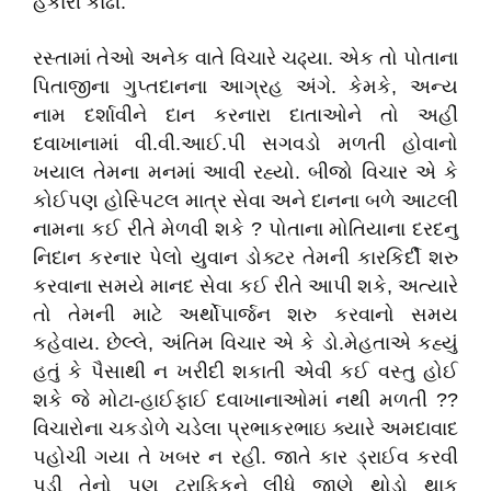
હંકારી કાઢી.
રસ્તામાં તેઓ અનેક વાતે વિચારે ચઢ્યા. એક તો પોતાના
પિતાજીના ગુપ્તદાનના આગ્રહ અંગે. કેમકે, અન્ય
નામ દર્શાવીને દાન કરનારા દાતાઓને તો અહીં
દવાખાનામાં
વી.વી.આઈ.પી
સગવડો મળતી હોવાનો
ખયાલ તેમના મનમાં આવી રહ્યો. બીજો વિચાર એ કે
કોઈપણ હોસ્પિટલ માત્ર સેવા અને દાનના બળે આટલી
નામના કઈ રીતે મેળવી શકે ? પોતાના મોતિયાના દરદનુ
નિદાન કરનાર પેલો યુવાન ડોક્ટર તેમની કારકિર્દી શરુ
કરવાના સમયે માનદ સેવા કઈ રીતે આપી શકે, અત્યારે
તો તેમની માટે અર્થોપાર્જન શરુ કરવાનો સમય
કહેવાય. છેલ્લે, અંતિમ વિચાર એ કે
ડો.મેહતાએ
કહ્યું
હતું કે પૈસાથી ન ખરીદી શકાતી એવી કઈ વસ્તુ હોઈ
શકે જે મોટા-હાઈફાઈ દવાખાનાઓમાં નથી મળતી ??
વિચારોના ચકડોળે ચડેલા પ્રભાકરભાઇ ક્યારે અમદાવાદ
પહોચી ગયા તે ખબર ન રહી. જાતે કાર ડ્રાઈવ કરવી
પડી તેનો પણ ટ્રાફિકને લીધે જાણે થોડો થાક