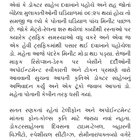
એવાં કે ડોક્ટર સાહેબ દવાખાને પહોચે અને રાહ જોતાં
બેઠેલા મુલાકાતીઓની ઘડિયાળમાં ૦૯:૨૫ થયાં હોય તો
સમજી જ લ્યે કે પોતાની ઘડિયાળ પાંચ મિનીટ પાછળ
છે. જોકે મેટ્રો-રેલના શરુ થયેલાં કાર્યોથી રસ્તાઓ પર
ક્યારેક ટ્રાફિક સમસ્યાઓ વધુ વકરે અને એવા જ
એક હેવી ટ્રાફિકમાંથી પસાર થઈ દવાખાને પહોચેલા
ડો. મહેતા આજે પંદરેક મિનીટ મોડા થઇ પડ્યા. રોજની
માફક રિસેપ્શન-ડેસ્ક પર બેસીને દર્દીઓની
અપોઈન્ટમેન્ટ સ્વીકારતી અને ટોકન પ્રમાણે વારો
આવવાની સુચના આપતી કૃતિએ ડોક્ટર સાહેબનું
અભિવાદન કર્યું અને એક ટૂંકો જવાબ આપતાં ડો.
મહેતા પોતાની કેબીન તરફ ધસી ગયાં.
સતત રણકતાં રહેતાં ટેલીફોન અને અપોઈન્ટમેન્ટ
માંગતા ફોન-કોલ્સ કૃતિ માટે જરાય નવાં નહતા.
ડોકટરસાહેબના દિવસના ટાઇમ-ટેબલ, બહારની
વિઝીટો, સ્પેશીયલ સીટીંગ્ઝ, સેમીનાર/વક્તવ્યો વગેરે