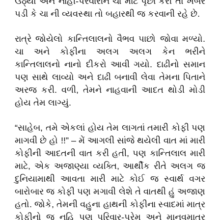
ઉઠ્યો અને નાહી-પરવારીને ચા માટે પૃછા કરી તો ખબર
પડી કે ચા ની વ્યવસ્થા તો બહારથી જ કરવાની રહે છે.
રાત્રે જોયેલો કાન્તિલાલનો વૈભવ પાછો જોવા મળ્યો.
ચા અને કોફીના અલગ અલગ કેન ભરીને
કાન્તિલાલનો નાનો દીકરો આવી ગયો. દાઢીનો સમાન
પણ સાથે લાવ્યો અને દાઢી બનાવી લેવા તેમના પિતાને
અરજ કરી. વળી, તેમને નાહવાની આદત થોડી મોડી
હોય તેમ લાગ્યું.
“સાહેબ, તમે એકલાં હોય તેમ લાગતાં તમારી કોફી પણ
માગવી છે હો !!” – મેં આગલી સાંજે થયેલી વાત માં મારી
કોફીની આદતની વાત કરી હતી, પણ કાન્તિલાલ મારી
માટે, એક અજાણ્યા વ્યક્તિ, આર્થીક રીતે અલગ જ
દુનિયામાથી આવતા મારી માટે કોઈ જ સ્વાર્થ વગર
બારોબાર જ કોફી પણ મગાવી લેશે તે વાતથી હું અજાણ
હતો. જોકે, તેમની વહુના હાથની કોફીના સ્વાદમાં માત્ર
કોફીનો જ નહિ પણ પરિવાર-પ્રેમ અને માનવમાત્ર