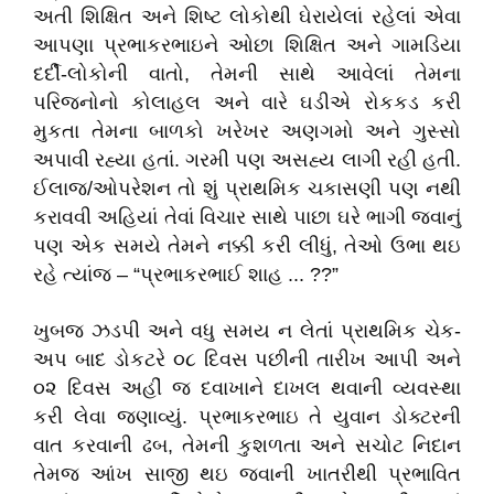
અતી શિક્ષિત અને શિષ્ટ લોકોથી ઘેરાયેલાં રહેલાં એવા
આપણા પ્રભાકરભાઇને ઓછા શિક્ષિત અને ગામડિયા
દર્દી-લોકોની વાતો, તેમની સાથે આવેલાં તેમના
પરિજનોનો કોલાહલ અને વારે ઘડીએ રોકકડ કરી
મુકતા તેમના બાળકો ખરેખર અણગમો અને ગુસ્સો
અપાવી રહ્યા હતાં. ગરમી પણ અસહ્ય લાગી રહી હતી.
ઈલાજ/ઓપરેશન તો શું પ્રાથમિક ચકાસણી પણ નથી
કરાવવી અહિયાં તેવાં વિચાર સાથે પાછા ઘરે ભાગી જવાનું
પણ એક સમયે તેમને નક્કી કરી લીધું, તેઓ ઉભા થઇ
રહે ત્યાંજ – “પ્રભાકરભાઈ શાહ ... ??”
ખુબજ ઝડપી અને વધુ સમય ન લેતાં પ્રાથમિક ચેક-
અપ બાદ ડોકટરે ૦૮ દિવસ પછીની તારીખ આપી અને
૦૨ દિવસ અહીં જ દવાખાને દાખલ થવાની વ્યવસ્થા
કરી લેવા જણાવ્યું. પ્રભાકરભાઇ તે યુવાન ડોક્ટરની
વાત કરવાની ઢબ, તેમની કુશળતા અને સચોટ નિદાન
તેમજ આંખ સાજી થઇ જવાની ખાતરીથી પ્રભાવિત