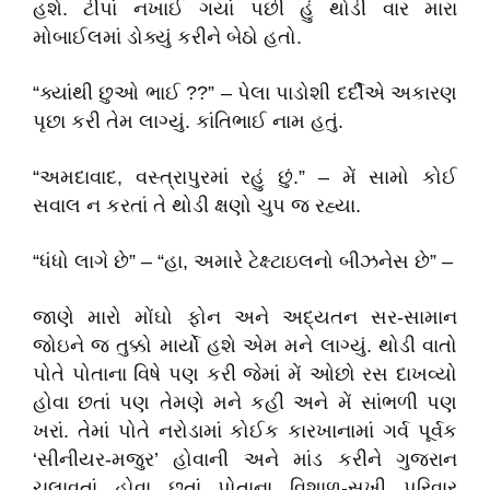
હશે. ટીપાં નખાઈ ગયાં પછી હું થોડી વાર મારા
મોબાઈલમાં ડોક્યું કરીને બેઠો હતો.
“ક્યાંથી છુઓ ભાઈ ??” – પેલા પાડોશી દર્દીએ અકારણ
પૃછા કરી તેમ લાગ્યું. કાંતિભાઈ નામ હતું.
“અમદાવાદ, વસ્ત્રાપુરમાં રહું છું.” – મેં સામો કોઈ
સવાલ ન કરતાં તે થોડી ક્ષણો ચુપ જ રહ્યા.
“ધંધો લાગે છે” – “હા, અમારે ટેક્ષ્ટાઇલનો બીઝનેસ છે” –
જાણે મારો મોંઘો ફોન અને અદ્યતન સર-સામાન
જોઇને જ તુક્કો માર્યો હશે એમ મને લાગ્યું. થોડી વાતો
પોતે પોતાના વિષે પણ કરી જેમાં મેં ઓછો રસ દાખવ્યો
હોવા છતાં પણ તેમણે મને કહી અને મેં સાંભળી પણ
ખરાં. તેમાં પોતે નરોડામાં કોઈક કારખાનામાં ગર્વ પૂર્વક
‘સીનીયર-મજુર’ હોવાની અને માંડ કરીને ગુજરાન
ચલાવતાં હોવા છતાં પોતાના વિશાળ-સુખી પરિવાર