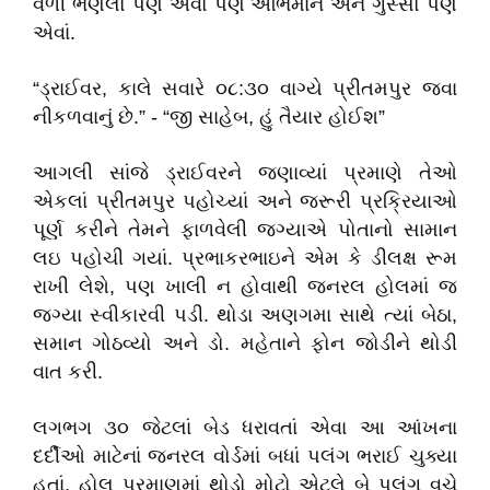
વળી ભણેલો પણ એવો પણ અભિમાન અને ગુસ્સો પણ
એવાં.
“ડ્રાઈવર, કાલે સવારે ૦૮:૩૦ વાગ્યે પ્રીતમપુર જવા
નીકળવાનું છે.” - “જી સાહેબ, હું તૈયાર હોઈશ”
આગલી સાંજે ડ્રાઈવરને જણાવ્યાં પ્રમાણે તેઓ
એકલાં પ્રીતમપુર પહોચ્યાં અને જરૂરી પ્રક્રિયાઓ
પૂર્ણ કરીને તેમને ફાળવેલી જગ્યાએ પોતાનો સામાન
લઇ પહોચી ગયાં. પ્રભાકરભાઇને એમ કે ડીલક્ષ રૂમ
રાખી લેશે, પણ ખાલી ન હોવાથી જનરલ હોલમાં જ
જગ્યા સ્વીકારવી પડી. થોડા અણગમા સાથે ત્યાં બેઠા,
સમાન ગોઠવ્યો અને ડો. મહેતાને ફોન જોડીને થોડી
વાત કરી.
લગભગ ૩૦ જેટલાં બેડ ધરાવતાં એવા આ આંખના
દર્દીઓ માટેનાં જનરલ વોર્ડમાં બધાં પલંગ ભરાઈ ચુક્યા
હતાં. હોલ પ્રમાણમાં થોડો મોટો એટલે બે પલંગ વચે