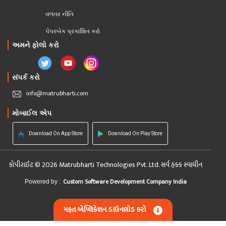
વળતર નીતિ
પેપરબેક પ્રકાશિત કરો
અમને ફોલો કરો
સંપર્ક કરો
info@matrubharti.com
મોબાઈલ એપ
Download On App Store
Download On Play Store
કોપીરાઈટ © 2026 Matrubharti Technologies Pvt. Ltd. સર્વ હક્ક સ્વાધીન
Custom Software Development Company India
Powered by :
મફત એપ્લિકેશન ડાઉનલોડ કરો