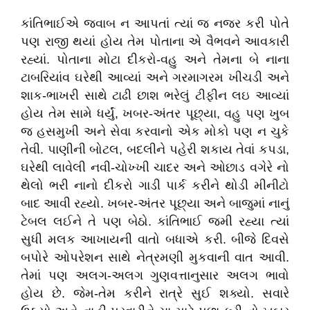
કાંતિભાઈએ જવાબ ન આપતાં ત્યાં જ નજર કરી પોતે
પણ રાજી થયાં હોય તેમ પોતાના એ વૈભવને આવકારી
રહ્યાં. પોતાના મોટા દીકરો-વહુ અને તેમના બે નાના
ટાબરિયાંવ ઘરેથી આવ્યાં અને ગરમાગરમ ખીચડી અને
શાક-ભાખરી સાથે ટાઢી છાશ ભરેલું ટીફીન લઇ આવ્યાં
હોય તેમ સામે ધર્યું, ખબર-અંતર પૂછ્યા, વહુ પણ ખુબ
જ હસમુખી અને સેવા કરવાનો એક મોકો પણ ન ચુકે
તેવી. પાણીની બોટલ, બદલીને પહેરી શકાય તેવાં કપડા,
ઘરેથી લાવેલી નવી-ચોખ્ખી ચાદર અને ઓછાડ વગેરે નો
થેલો ભરી નાનો દીકરો ગાડી પાર્ક કરીને થોડી મીનીટો
બાદ આવી રહ્યો. ખબર-અંતર પૂછ્યા અને બાજુમાં નાનું
ટેબલ લઈને તે પણ બેઠો. કાંતિભાઈ જમી રહ્યા ત્યાં
સુધી મલક આખાયની વાતો બધાએ કરી. બીજે દિવસે
બપોરે ઓપરેશન સાથે નેત્રમણી મુકવાની વાત આવી.
તેમાં પણ અલગ-અલગ ગુણવત્તાનુસાર અલગ ભાવો
હોય છે. જેમ-તેમ કરીને રાત્રે સુઈ શક્યો. સવારે