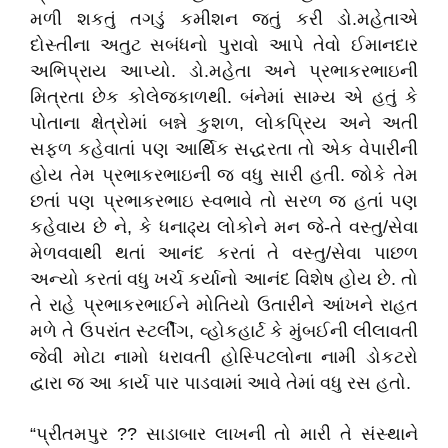
મળી શકતું તગડું કમીશન જતું કરી
ડો.મહેતાએ
દોસ્તીના અતુટ સબંધનો પુરાવો આપે તેવો ઈમાનદાર
અભિપ્રાય આપ્યો.
ડો.મહેતા
અને પ્રભાકરભાઇની
મિત્રતા છેક કોલેજકાળથી. બંનેમાં સામ્ય એ હતું કે
પોતાના ક્ષેત્રોમાં બન્ને કુશળ, લોકપ્રિય અને અતી
સફળ કહેવાતાં પણ આર્થિક સદ્ધરતા તો એક વેપારીની
હોય તેમ પ્રભાકરભાઇની જ વધુ સારી હતી. જોકે તેમ
છતાં પણ પ્રભાકરભાઇ સ્વભાવે તો સરળ જ હતાં પણ
કહેવાય છે ને, કે ધનાઢ્ય લોકોને મન જે-તે વસ્તુ/સેવા
મેળવવાથી થતાં આનંદ કરતાં તે વસ્તુ/સેવા પાછળ
અન્યો કરતાં વધુ ખર્ચ કર્યાનો આનંદ વિશેષ હોય છે. તો
તે રાહે પ્રભાકરભાઈને મોતિયો ઉતારીને આંખને રાહત
મળે તે ઉપરાંત સ્ટર્લીંગ, વ્હોકહાર્ટ કે મુંબઈની લીલાવતી
જેવી મોટા નામો ધરાવતી હોસ્પિટલોના નામી ડોકટરો
દ્વારા જ આ કાર્ય પાર પાડવામાં આવે તેમાં વધુ રસ હતો.
“પ્રીતમપુર ?? સાડાબાર લાખની તો મારી તે સંસ્થાને