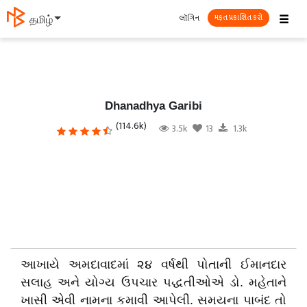
☰
લૉગિન
தமிழ்
મફત પ્રકાશિત કરો
Dhanadhya Garibi
(114.6k)
3.5k
13
1.3k
આખાયે અમદાવાદમાં ૨૪ વર્ષથી પોતાની ઈમાનદાર
સલાહ અને યોગ્ય ઉપચાર પદ્ધતીઓએ ડો. મહેતાને
ખાસી એવી નામના કમાવી આપેલી. સમયના પાબંદ તો