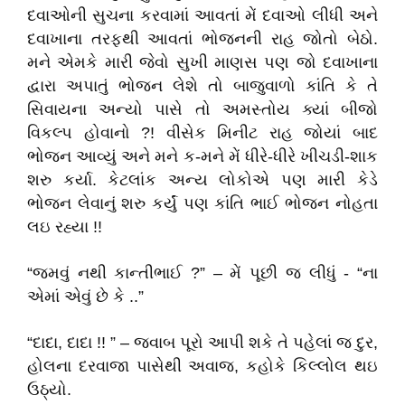
દવાઓની સુચના કરવામાં આવતાં મેં દવાઓ લીધી અને
દવાખાના તરફથી આવતાં ભોજનની રાહ જોતો બેઠો.
મને એમકે મારી જેવો સુખી માણસ પણ જો દવાખાના
દ્વારા અપાતું ભોજન લેશે તો બાજુવાળો કાંતિ કે તે
સિવાયના અન્યો પાસે તો અમસ્તોય ક્યાં બીજો
વિકલ્પ હોવાનો ?! વીસેક મિનીટ રાહ જોયાં બાદ
ભોજન આવ્યું અને મને ક-મને મેં ધીરે-ધીરે ખીચડી-શાક
શરુ કર્યા. કેટલાંક અન્ય લોકોએ પણ મારી કેડે
ભોજન લેવાનું શરુ કર્યું પણ કાંતિ ભાઈ ભોજન નોહતા
લઇ રહ્યા !!
“જમવું નથી કાન્તીભાઈ ?” – મેં પૂછી જ લીધું - “ના
એમાં એવું છે કે ..”
“દાદા, દાદા !! ” – જવાબ પૂરો આપી શકે તે પહેલાં જ દુર,
હોલના દરવાજા પાસેથી અવાજ, કહોકે કિલ્લોલ થઇ
ઉઠ્યો.