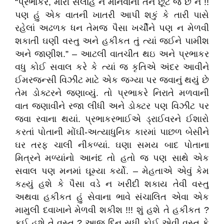
“પ્રભાકર, મારી સલાહ ન માનવાની તને છૂટ જ છે ને !!
પણ હું એક વાતની ખાતરી આપી શકું કે તારી પાસે
રહેલાં અઢળક ધન તેમજ પૈસા ખર્ચીને પણ ન મેળવી
શકાતી ઘણી વસ્તુ અને હકીકત તું ત્યાં જઈને પામીશ
અને જાણીશ.” – આટલી વાતચીત થઇ અને પ્રભાકર
વધુ કોઈ સવાલ કરે કે ત્યાં જ કૃતિએ અંદર આવીને
ઈમરજન્સી વિઝીટ માટે એક જગ્યા પર જવાનું થયું છે
તેમ ડોક્ટરને જણાવ્યું. તો પ્રભાકરે નિરાતે મળવાની
વાત જણાવીને રજા લીધી અને ડોક્ટર પણ વિઝીટ પર
જવા રવાના થયાં. પ્રભાકરભાઈએ ડ્રાઈવરને ઈશારો
કરતાં પોતાની મોંઘી-અત્યાધુનિક કારમાં પાછળ બેસીને
ઘર તરફ ચાલી નીકળ્યાં. ઘણા સમય બાદ પોતાના
મિત્રને મળ્યાંનો આનંદ તો હતો જ પણ સાથે એક
સવાલ પણ મનમાં ઘૂમ્યા કર્યો. – મેહતાએ એવું કેમ
કહ્યું હશે કે પૈસા વડે ન ખરીદી શકાય તેવી વસ્તુ
અથવા હકીકત હું સેવાના ભાવે સંચાલિત એવા એક
મામુલી દવાખાને મેળવી શકીશ !!! શું હશે તે હકીકત ?
કઈ હશે તે વસ્તુ ? આજ દિન સુધી કોઈ એવી વસ્તુ કે