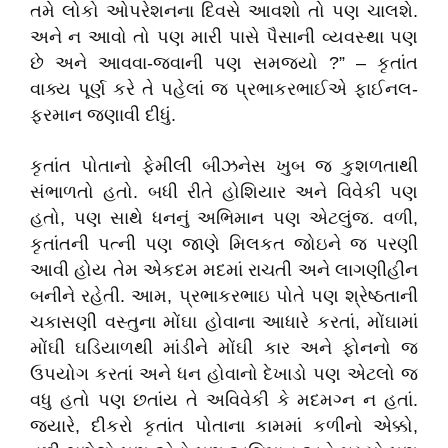
તમે લોકો ઓપરેશનના દિવસે આવશો તો પણ ચાલશે.
અને ન આવો તો પણ મારી પાસે પૈસાની વ્યવસ્થા પણ
છે અને આવવા-જવાની પણ સમજ્યો ?” – કૃતાંત
વાક્ય પૂર્ણ કરે તે પહેલાં જ પ્રભાકરભાઈએ ફાઈનલ-
ફરમાન જણાવી દીધું.
કૃતાંત પોતાનો ફેમીલી બીઝનેસ ખુબ જ કુશળતાથી
સંભાળતો હતો. બધી રીતે હોશિયાર અને વિવેકી પણ
હતો, પણ સાથે ધનનું અભિમાન પણ એટલુંજ. વળી,
કૃતાંતની પત્ની પણ જાણે મિલકત જોઇને જ પરણી
આવી હોય તેમ એકદમ મદમાં રાચતી અને લાગણીહીન
બનીને રહેતી. આમ, પ્રભાકરભાઇ પોતે પણ શ્રેષ્ઠતાની
ચકાસણી વસ્તુના મોંઘા હોવાના આધારે કરતાં, મોંઘામાં
મોંઘી ઘડિયાળથી માંડીને મોંઘી કાર અને ફોનનો જ
ઉપયોગ કરતાં અને ધન હોવાનો દેખાડો પણ એટલો જ
વધુ હતો પણ છતાંય તે અવિવેકી કે મદમગ્ન ન હતાં.
જયારે, દીકરો કૃતાંત પોતાના કામમાં કળીનો એક્કો,