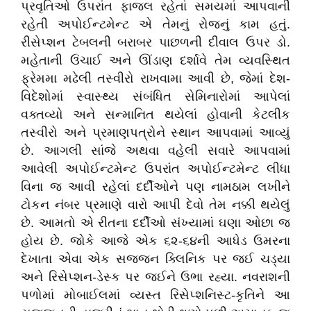
પ્રવૃતિઓ ઉપરાંત ફાજલ રહેતાં સમયમાં આપવાની
રહેતી અપોઈન્ટમેન્ટ એ તેમનું રોજનું કામ હતું.
રીસેપ્શન ટેબલની બરાબર પાછળની દીવાલ ઉપર ડો.
મહેતાની ઉંચાઈ અને ઊંડાણ દર્શાવે તેમ વ્યવસ્થિત
ફ્રેમમા મઢેલી તસ્વીરો રાખવામા આવી છે, જેમાં દેશ-
વિદેશોમાં સ્વાસ્થ્ય સંબંધિત સેમિનારોમાં આપેલાં
વક્તવ્યો અને સન્માનિત થયેલાં હોવાની કેટલીક
તસ્વીરો અને પ્રમાણપત્રોને સ્થાન આપવામાં આવ્યું
છે. આગલી સાંજે અથવા વહેલી સવારે આપવામાં
આવેલી અપોઈન્ટમેન્ટ ઉપરાંત અપોઈન્ટમેન્ટ લીધા
વિના જ આવી રહેલાં દર્દીઓને પણ નામઠામ લખીને
ટોકન નંબર પ્રમાણે વારો આપી દેવો તેમ નક્કી થયેલું
છે. આમતો એ રીતના દર્દીઓ સંખ્યામાં ઘણા ઓછા જ
હોય છે. જોકે આજે એક ૬૨-૬૪ની આધેડ ઉમરના
દેખાતા એવા એક સજ્જન ક્લિનિક પર જઈ ચડ્યા
અને રિસેપ્શન-ડેસ્ક પર જઈને ઉભા રહ્યા. નવરાશની
પળોમાં મોબાઈલમાં વ્યસ્ત રિસેપ્શનિસ્ટ-કૃતિને આ