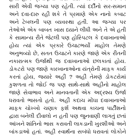
સારી એવી જગ્યા પણ રહેતી. ત્યાં દર્દીનો સર-સમાન
અને દવા-દારુ રહી શકે તે પ્રમાણે એક નાનો કબાટ
અને ટેબલની પણ વ્યવસ્થા હતી. આ જગ્યા પર
તેઓએ એક બાબત ખાસ ધ્યાને લીધી અને તે એ હતી
કે સામાન્ય રીતે જેટલી પણ હોસ્પિટલ કે દવાખાનાઓ
હોય ત્યાં એક પ્રકારે ઉચાટભર્યો માહોલ તેમણે
અનુભવ્યો છે, સતત ઉચાટને કારણે જાણે એક રીતની
નકારાત્મક ઉર્જાથી જ દવાખાનાઓ છલકાતાં હોય.
ડોકટરો પણ જાણે કારખાનાઓના યંત્રોની માફક કાર્ય
કરતાં હોય, જયારે અહીં ? અહીં તેમણે ડોકટરોમાં
કુશળતા તો જોઈ જ પણ સાથે-સાથે અહીનો માહોલ
જાણે સેવાભાવ અને માનવતાની એક અદ્રશ્ય ઉર્જા
ધરાવતો ભાસતો હતો. અહીં કદાચ મોંઘા દવાખાનાઓ
માફક ચોખ્ખો ચણાક ફર્શ અથવા કાચના પાર્ટીશનો
દ્વારા બનેલી દીવાલો ન હતી પણ જુનવાણી લાગતું છતાં
આંખને શાંતિનો ભાસ કરાવતી લાકડાની ખુરશીઓ અને
બાંકડાઓ હતાં. અહીં સ્વાર્થના સબંધો ધરાવતાં લોકોને