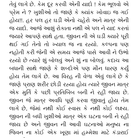
તેવું લાગે છે. કેમ દૂર કરવી એની યાદો ! કેમ ભૂલવો એ
પ્રેમ ને ? ખુશીઓ તો જાણે કે ક્યાંક ખોવાઇ જ ગઈ
હોય!!. હર પલ હર ઘડી એનો ચહેરો અને માત્ર એની
જ યાદો. આજે આશું રોકાતા નથી એ પલ ને યાદ કરતાં
જ્યારે આપણે સાથે હતા. જીવન ની એ ઘડી ક્યારે પૂરી
થઈ ગઈ તેનો તો ખ્યાલ જ ના રહ્યો. કલ્પના પણ
નહોતી કરી જેની એ સમય આજે પાસે આવી ને ઉભો
રહ્યો છે ત્યારે શું બોલવું અને શું ના બોલવું. કદાચ આ
બધાની સાથે જાણે કે શબ્દોએ પણ મૌન ધારણ કર્યું
હોય તેમ લાગે છે. આ વિરહ ની વેળા એવું લાગે છે કે
જાણે પ્રાણ શરીર છોડી રહ્યા હોય ત્યારે જીવન માત્ર
એક મુર્તિ કે પછી પ્રતિબિંબ બની ને રહી જાય છે.
જીવન જે માત્ર અવધિ પૂર્ણ કરવા જીવાતું હોય તેમ
લાગે છે, જેમાં નથી કોઈ સ્વાસ કે નથી કોઈ લક્ષ્ય.
જીવન ની બધી ખુશીઓ માત્ર એક ઘટના બની ને રહી
જાય છે અને જીવન ની આવી ઘટનાઓ મનુષ્ય ના
જિવન ના કોઈ એક ખૂણા માં હમ્મેશા માટે કંડારાઈ