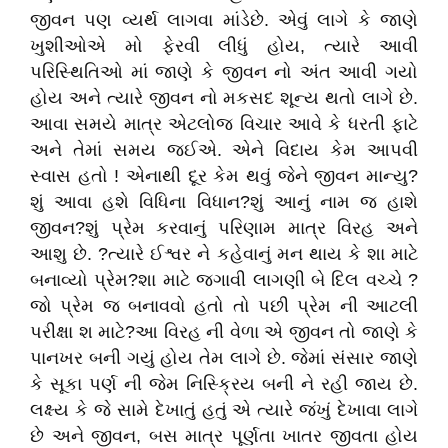
જીવન પણ વ્યર્થ લાગવા માંડેછે
.
એવું લાગે કે જાણે
ખુશીઓએ મો ફેરવી લીધું હોય, ત્યારે આવી
પરિસ્થિતિઓ માં જાણે કે જીવન નો અંત આવી ગયો
હોય અને ત્યારે જીવન નો મકસદ શૂન્ય થતો લાગે છે.
આવા સમયે માત્ર એટલોજ વિચાર આવે કે ધરતી ફાટે
અને તેમાં સમય જઈએ. એને વિદાય કેમ આપવી
સ્વાસ હતો ! એનાથી દૂર કેમ થવું જેને જીવન માન્યુ?
શું આવા હશે વિધિના વિધાન?શું આનું નામ જ હાશે
જીવન?શું પ્રેમ કરવાનું પરિણામ માત્ર વિરહ અને
આશુ છે. ?ત્યારે ઈશ્વર ને કહેવાનું મન થાય કે શા માટે
બનાવ્યો પ્રેમ?શા માટે જગાવી લાગણી બે દિલ વચ્ચે ?
જો પ્રેમ જ બનાવવો હતો તો પછી પ્રેમ ની આટલી
પરીક્ષા શ માટે?આ વિરહ ની વેળા એ જીવન તો જાણે કે
પાનખર બની ગયું હોય તેમ લાગે છે. જેમાં સંસાર જાણે
કે સૂકા પર્ણ ની જેમ નિસ્ક્રિય બની ને રહી જાય છે.
લક્ષ્ય કે જે સામે દેખાતું હતું એ ત્યારે જંખું દેખાવા લાગે
છે અને જીવન, બસ માત્ર પૂર્ણતા ખાતર જીવતા હોય