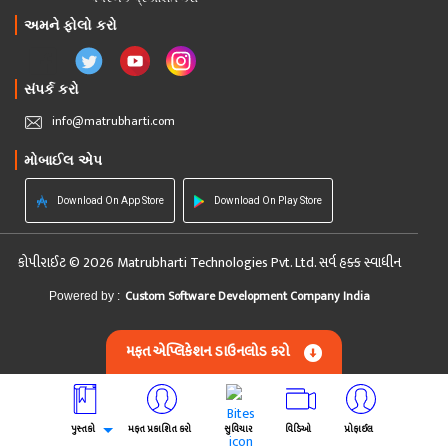
અમને ફોલો કરો
સંપર્ક કરો
info@matrubharti.com
મોબાઈલ એપ
Download On App Store
Download On Play Store
કોપીરાઈટ © 2026 Matrubharti Technologies Pvt. Ltd. સર્વ હક્ક સ્વાધીન
Custom Software Development Company India
Powered by :
મફત એપ્લિકેશન ડાઉનલોડ કરો
પુસ્તકો
મફત પ્રકાશિત કરો
સુવિચાર
વિડિઓ
પ્રોફાઈલ