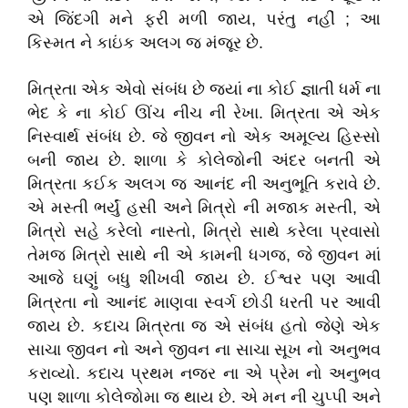
એ જિંદગી મને ફરી મળી જાય, પરંતુ નહીં ; આ
કિસ્મત ને કાઇંક અલગ જ મંજૂર છે.
મિત્રતા એક એવો સંબંધ છે જ્યાં ના કોઈ
જ્ઞા
તી ધર્મ ના
ભેદ કે ના કોઈ ઊંચ નીચ ની રેખા
.
મિત્રતા એ એક
નિસ્વાર્થ સંબંધ છે
.
જે જીવન નો એક અમૂલ્ય હિસ્સો
બની જાય છે
.
શાળા કે કોલેજોની અંદર બનતી એ
મિત્રતા કઈક અલગ જ આનંદ ની અનુભૂતિ કરાવે છે
.
એ મસ્તી ભર્યું હસી અને મિત્રો ની મજાક મસ્તી
,
એ
મિત્રો સહે કરેલો નાસ્તો
,
મિત્રો સાથે કરેલા પ્રવાસો
તેમજ મિત્રો સાથે ની એ કામની ધગજ
,
જે જીવન માં
આજે ઘણું બધુ શીખવી જાય છે
.
ઈશ્વર પણ આવી
મિત્રતા નો આનંદ માણવા સ્વર્ગ છોડી ધરતી પર આવી
જાય છે
.
કદાચ મિત્રતા જ એ સંબંધ હતો જેણે એક
સાચા જીવન નો અને જીવન ના સાચા સૂખ નો અનુભવ
કરાવ્યો
.
કદાચ પ્રથમ નજર ના એ પ્રેમ નો અનુભવ
પણ શાળા કોલેજોમા જ થાય છે
.
એ મન ની ચુપ્પી અને