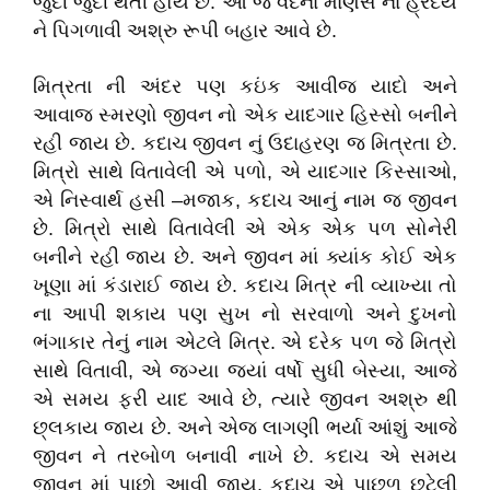
જુદી જુદી થતી હોય છે. આ જ વેદના માણસ ના હ્રદય
ને પિગળાવી અશ્રુ રૂપી બહાર આવે છે.
મિત્રતા ની અંદર પણ કઇંક આવીજ યાદો અને
આવાજ સ્મરણો જીવન નો એક યાદગાર હિસ્સો બનીને
રહી જાય છે. કદાચ જીવન નું ઉદાહરણ જ મિત્રતા છે.
મિત્રો સાથે વિતાવેલી એ પળો, એ યાદગાર કિસ્સાઓ,
એ નિસ્વાર્થ હસી –મજાક, કદાચ આનું નામ જ જીવન
છે. મિત્રો સાથે વિતાવેલી એ એક એક પળ સોનેરી
બનીને રહી જાય છે. અને જીવન માં ક્યાંક કોઈ એક
ખૂણા માં કંડારાઈ જાય છે. કદાચ મિત્ર ની વ્યાખ્યા તો
ના આપી શકાય પણ સુખ નો સરવાળો અને દુખનો
ભંગાકાર તેનું નામ એટલે મિત્ર. એ દરેક પળ જે મિત્રો
સાથે વિતાવી, એ જગ્યા જ્યાં વર્ષો સુધી બેસ્યા, આજે
એ સમય ફરી યાદ આવે છે, ત્યારે જીવન અશ્રુ થી
છ્લકાય જાય છે. અને એજ લાગણી ભર્યા આંશું આજે
જીવન ને તરબોળ બનાવી નાખે છે. કદાચ એ સમય
જીવન માં પાછો આવી જાય, કદાચ એ પાછળ છૂટેલી