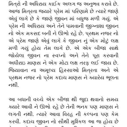
મિત્રો ની અધિરાય કાઈક અલગ જ અનુભવ કરાવે છે
.
આજ મિત્રતા જ્યારે પ્રેમ માં પરિણામે છે ત્યારે જાણે
એવું લાગે છે કે જાણે જીવન માં બધુજ મળી ગયું
.
એ
પ્રેમ ની અધિરાય અને તેને પામવાની જીગ્નાશા જીવન
નો એક મકસદ બની ને ઊભો રહે છે
.
પ્રથમ નજર નો
એ પ્રેમ જાણે એવું લાગે કે જીવન નું એક મોટું લક્ષ
મળી ગયું હોય તેમ લાગે છે
.
એ એક બીજા સાથે
જોયેલા જીવન ના સ્વપ્નો અને તેને પૂરા કરવાની
અધીરાઇ માણસ ને એક મોટા લક્ષ તરફ લઈ જાય છે
.
જિયાવાન ના અમૂલ્ય હિસ્સાઓ મિત્રતા અને એ
પ્રથમ નજર નો પ્રેમ કદાચ માણસ ને ક્યારેય ભૂલતા
નથી
.
આ બધાની વચ્ચે એક બીજા થી જુદા થવાનો સમય
ક્યારે આવી ને ઊભો રહે છે તેની ભનક પણ માણસ ને
લગતી નથી
.
ત્યારે આવા વિરહ ની કલ્પના પણ કેમ
કરવી
.
કદાચ જીવન નો સૌથી મુશ્કિલ આ જ હોય છે