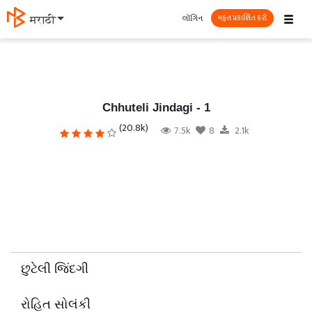
☰
લૉગિન
मराठी
મફત પ્રકાશિત કરો
Chhuteli Jindagi - 1
(20.8k)
7.5k
8
2.1k
છુટેલી જિંદગી
રોહિત સોલંકી