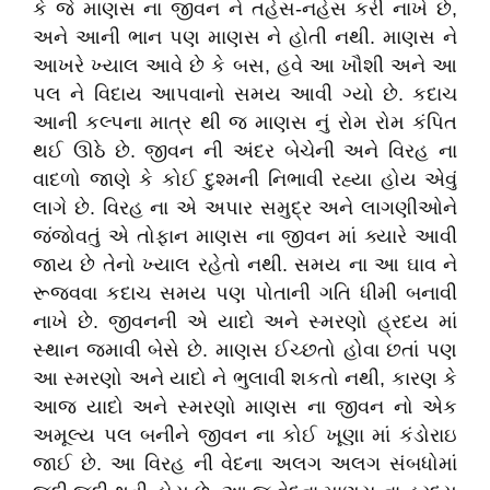
કે જે માણસ ના જીવન ને તહેસ-નહેસ કરી નાખે છે,
અને આની ભાન પણ માણસ ને હોતી નથી. માણસ ને
આખરે ખ્યાલ આવે છે કે બસ, હવે આ ખૌશી અને આ
પલ ને વિદાય આપવાનો સમય આવી ગ્યો છે. કદાચ
આની કલ્પના માત્ર થી જ માણસ નું રોમ રોમ કંપિત
થઈ ઊઠે છે. જીવન ની અંદર બેચેની અને વિરહ ના
વાદળો જાણે કે કોઈ દુશ્મની નિભાવી રહ્યા હોય એવું
લાગે છે. વિરહ ના એ અપાર સમુદ્ર અને લાગણીઓને
જંજોવતું એ તોફાન માણસ ના જીવન માં ક્યારે આવી
જાય છે તેનો ખ્યાલ રહેતો નથી. સમય ના આ ઘાવ ને
રૂજવવા કદાચ સમય પણ પોતાની ગતિ ધીમી બનાવી
નાખે છે. જીવનની એ યાદો અને સ્મરણો હ્રદય માં
સ્થાન જમાવી બેસે છે. માણસ ઈચ્છતો હોવા છતાં પણ
આ સ્મરણો અને યાદો ને ભુલાવી શકતો નથી, કારણ કે
આજ યાદો અને સ્મરણો માણસ ના જીવન નો એક
અમૂલ્ય પલ બનીને જીવન ના કોઈ ખૂણા માં કંડોરાઇ
જાઈ છે. આ વિરહ ની વેદના અલગ અલગ સંબધોમાં