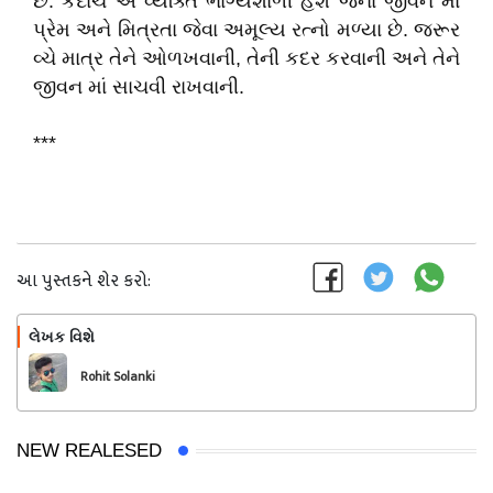
છે. કદાચ એ વ્યક્તિ ભાગ્યશાળી હશે જેના જીવન માં
પ્રેમ અને મિત્રતા જેવા અમૂલ્ય રત્નો મળ્યા છે. જરૂર
વ્ચે માત્ર તેને ઓળખવાની, તેની કદર કરવાની અને તેને
જીવન માં સાચવી રાખવાની.
***
આ પુસ્તકને શેર કરો:
લેખક વિશે
અનુસરો
Rohit Solanki
NEW REALESED