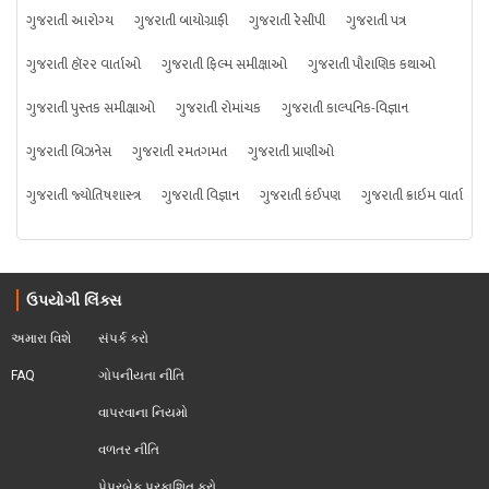
ગુજરાતી આરોગ્ય
ગુજરાતી બાયોગ્રાફી
ગુજરાતી રેસીપી
ગુજરાતી પત્ર
ગુજરાતી હૉરર વાર્તાઓ
ગુજરાતી ફિલ્મ સમીક્ષાઓ
ગુજરાતી પૌરાણિક કથાઓ
ગુજરાતી પુસ્તક સમીક્ષાઓ
ગુજરાતી રોમાંચક
ગુજરાતી કાલ્પનિક-વિજ્ઞાન
ગુજરાતી બિઝનેસ
ગુજરાતી રમતગમત
ગુજરાતી પ્રાણીઓ
ગુજરાતી જ્યોતિષશાસ્ત્ર
ગુજરાતી વિજ્ઞાન
ગુજરાતી કંઈપણ
ગુજરાતી ક્રાઇમ વાર્તા
ઉપયોગી લિંક્સ
અમારા વિશે
સંપર્ક કરો
FAQ
ગોપનીયતા નીતિ
વાપરવાના નિયમો 
વળતર નીતિ
પેપરબેક પ્રકાશિત કરો