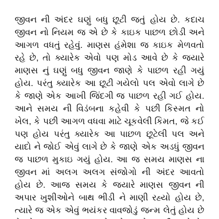
જીવન ની અંદર ઘણું બધુ છૂટી જતું હોય છે. કદાચ
જીવન નો નિયમ જ એ છે કે કાઇક પાછળ છોડી અને
આગળ વધતું રહેવું. માણસ હંમેશા જ કાઇક મેળવતો
રહે છે, તો ક્યારેક એવો પણ મોડ આવે છે કે જ્યારે
માણસ નું ઘણું બધુ જીવન જાણે કે પાછળ રહી ગયું
હોય. પરંતુ ક્યારેક આ છૂટી ગયેલો પલ એવો લાગે છે
કે જાણે એક આખી જિંદગી જ પાછળ રહી ગઈ હોય.
આને સમય ની વિડંબના કહેવી કે પછી કિસ્મત નો
ખેલ, કે પછી આગળ વધવા માટે ચૂકવેલી કિમત, જે કઈ
પણ હોય પરંતુ ક્યારેક આ પાછળ છૂટેલી પલ અને
યાદો ને જોઈ એવું લાગે છે કે જાણે એક અડધું જીવન
જ પાછળ મુકાઇ ગયું હોય. આ જ સમય માણસ ના
જીવન માં અલગ અલગ સંજોગો ની અંદર આવતો
હોય છે. આજ સમય કે જ્યારે માણસ જીવન ની
અપાર ખુશીઓને બાથ ભીડી ને માણી રહ્યો હોય છે,
ત્યારે જ એક એવું ભયંકર વાવજોડું જન્મ લેતું હોય છે