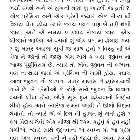
સમજાવશે આ દિલ ને
?
એ તારી એક હસી
,
એ સ્નેહ
ભર્યો સ્પર્શ અને એ સુખની ક્ષણો શું આટલી જ હતી
?
.
એક પ્રેમિકા અને એક પ્રેમી જ્યારે એક બીજા થી
વિદાય લેતા હોય ત્યારે કદાચ પવન પણ બે ઘડી થંભી
જાય
,
અને એ સમય પ કદાચ રોકાય જાય
.
એક
બીજાને આપેલા એ વચનો શું એક પળ માં ઢોલાઇ ગયા
?
શું માત્ર આટલા સુધી જ સાથ હતો
?
વિરહ ની એ
વેળા ને જોતાં તો જાણે એમ લાગે કે બસ
,
જીવન નો
આજ
પૂર્ણવિરામ છે
.
ત્યારે તો એવા જીવન ની કલ્પના
પણ ના થાય જેમાં એ પ્રેમિકા ની ખામી હોય
.
કદાચ
આવા જીવન ની કલ્પના માત્ર માણસ ને હાસમચાવી
નાખે છે
.
બે પ્રેમીઓ કે જેણે સાથે જીવન વિતાવવાના
વચનો લીધા હોય
,
જેણે સુખ દુખ વહેચવાનો નિર્ણય
લીધો હોય અને ત્યારેજ સમય આવી ને ઊભો વિદાય
લેવાનો
,
તો ત્યારે એ બે દિલ ની હાલત શું થતી હશે
?
કેમ વિદાય લેવી એક બીજા થી
?
કેમ કહેવું કે હવે નહીં
મળીએ
,
ત્યારે સાથે જીવવાના એ સ્વપ્ન માં આ પ્રેમ
પણ એક સ્વપ્ન બની ને રહી જાય છે
.
આવા સમયે