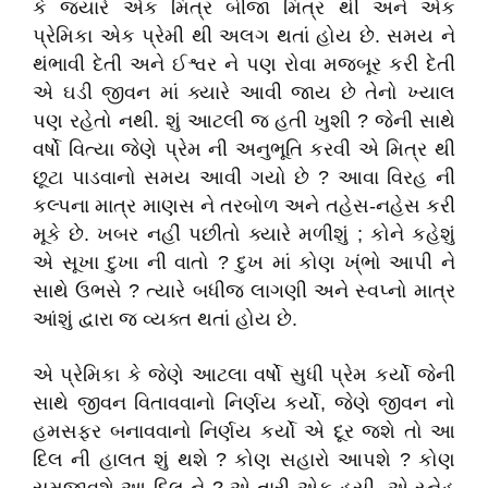
કે જ્યારે એક મિત્ર બીજા મિત્ર થી અને એક
પ્રેમિકા એક પ્રેમી થી અલગ થતાં હોય છે
.
સમય ને
થંભાવી દેતી અને ઈશ્વર ને પણ રોવા મજબૂર કરી દેતી
એ ઘડી જીવન માં ક્યારે આવી જાય છે તેનો ખ્યાલ
પણ રહેતો નથી
.
શું આટલી જ હતી ખુશી
?
જેની સાથે
વર્ષો વિત્યા જેણે પ્રેમ ની અનુભૂતિ કરવી એ મિત્ર થી
છૂટા પાડવાનો સમય આવી ગયો છે
?
આવા વિરહ ની
કલ્પના માત્ર માણસ ને તરબોળ અને તહેસ-નહેસ કરી
મૂકે છે
.
ખબર નહીં પછીતો ક્યારે મળીશું
;
કોને કહેશું
એ સૂખા દુખા ની વાતો
?
દુખ માં કોણ ખ્ંભો આપી ને
સાથે ઉભસે
?
ત્યારે બધીજ લાગણી અને સ્વપ્નો માત્ર
આંશું દ્વારા જ વ્યક્ત થતાં હોય છે
.
એ પ્રેમિકા કે જેણે આટલા વર્ષો સુધી પ્રેમ કર્યો જેની
સાથે જીવન વિતાવવાનો નિર્ણય કર્યો
,
જેણે જીવન નો
હમસફર બનાવવાનો નિર્ણય કર્યો એ દૂર જશે તો આ
દિલ ની હાલત શું થશે
?
કોણ સહારો આપશે
?
કોણ