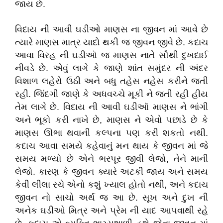
જાય છે.
વિદાય ની આવી ઘડીઓ માણસ ના જીવન માં આવે છે
ત્યારે માણસ માત્ર યાદો થકી જ જીવન જીવે છે. કદાચ
આવા વિરહ ની ઘડીઑ જ માણસ નાતે સૌથી દુખદાઈ
નીવડે છે. એવું લાગે કે જાણે શાંત સમુંદર ની અંદર
વિશાળ લહેરો ઉઠી અને બધુ તહેસ નહેસ કરીને જતી
રહી. જિંદગી જાણે કે અધવચ્ચે મૂકી ને જતી રહી હીય
તેમ લાગે છે. વિદાય ની આવી ઘડીઑ માણસ ને ભાંગી
અને ભૂકો કરી નાખે છે, માણસ ને એવો પછાડે છે કે
માણસ ઊભા થવાની કલ્પના પણ કરી શકતો નથી.
કદાચ આવા સમયે કહેવાનું મન થાય કે જીવન માં જે
સમય મળ્યો છે એને ભરપૂર જીવી લેજો, તેને માની
લેજો. કારણ કે જીવન ક્યારે અટકી જાય અને સમય
કેવી લીલા રચે એનો કશું ખ્યાલ હોતો નથી, અને કદાચ
જીવન નો સાચો અર્થ જ આ છે. સૂખ અને દુખ ની
અનેક ઘડીઓ મિત્ર અને પ્રેમ ની યાદ આપવાથી રહે