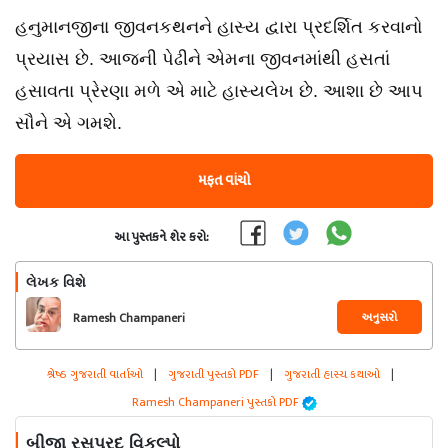
હનુમાનજીના જીવનકથનને હાસ્ય દ્વારા પ્રદર્શિત કરવાનો
પ્રયાસ છે. આજની પેઢીને એમના જીવનમાંથી હસતાં
હસાવતા પ્રેરણા મળે એ માટે હાસ્યલેખ છે. આશા છે આપ
સૌને એ ગમશે.
મફત વાંચો
આ પુસ્તકને શેર કરો:
લેખક વિશે
અનુસરો
Ramesh Champaneri
શ્રેષ્ઠ ગુજરાતી વાર્તાઓ
|
ગુજરાતી પુસ્તકો PDF
|
ગુજરાતી હાસ્ય કથાઓ
|
Ramesh Champaneri પુસ્તકો PDF
બીજા રસપ્રદ વિકલ્પો