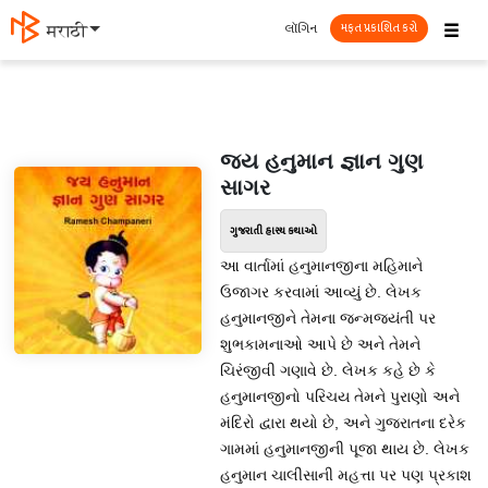
☰
લૉગિન
தமிழ்
મફત પ્રકાશિત કરો
જય હનુમાન જ્ઞાન ગુણ
સાગર
ગુજરાતી હાસ્ય કથાઓ
આ વાર્તામાં હનુમાનજીના મહિમાને
ઉજાગર કરવામાં આવ્યું છે. લેખક
હનુમાનજીને તેમના જન્મજયંતી પર
શુભકામનાઓ આપે છે અને તેમને
ચિરંજીવી ગણાવે છે. લેખક કહે છે કે
હનુમાનજીનો પરિચય તેમને પુરાણો અને
મંદિરો દ્વારા થયો છે, અને ગુજરાતના દરેક
ગામમાં હનુમાનજીની પૂજા થાય છે. લેખક
હનુમાન ચાલીસાની મહત્તા પર પણ પ્રકાશ