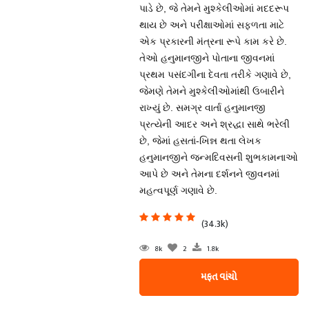
પાડે છે, જે તેમને મુશ્કેલીઓમાં મદદરૂપ
થાય છે અને પરીક્ષાઓમાં સફળતા માટે
એક પ્રકારની મંત્રના રૂપે કામ કરે છે.
તેઓ હનુમાનજીને પોતાના જીવનમાં
પ્રથમ પસંદગીના દેવતા તરીકે ગણાવે છે,
જેમણે તેમને મુશ્કેલીઓમાંથી ઉબારીને
રાખ્યું છે. સમગ્ર વાર્તા હનુમાનજી
પ્રત્યેની આદર અને શ્રદ્ધા સાથે ભરેલી
છે, જેમાં હસતાં-ખિન્ન થતા લેખક
હનુમાનજીને જન્મદિવસની શુભકામનાઓ
આપે છે અને તેમના દર્શનને જીવનમાં
મહત્વપૂર્ણ ગણાવે છે.
(34.3k)
8k
2
1.8k
મફત વાંચો