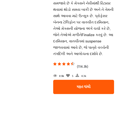
સમજાવે છે કે મેક્સને નેવીમાંથી રિટાયર
થવામાં થોડો સમય બાકી છે અને તે તેમની
સાથે આવવા માટે ઉત્સુક છે. પ્રોફેસર
બેનના ટેલિફોન પર વાતચીત દરમિયાન,
તેઓ મેક્સની યોજના અંગે ચર્ચા કરે છે,
જેને તેઓએ મળીનેFinalize કરવું છે. આ
દરમિયાન, વાતચીતમાં suspense
જાળવવામાં આવે છે, જે પાત્રો વચ્ચેની
તંગદિલી અને આલોચના દર્શાવે છે.
(114.3k)
8.9k
5
4.3k
મફત વાંચો