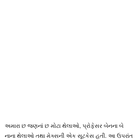
અમારા છ જણનાં છ મોટા થેલાઓ, પ્રોફેસર બેનના બે
નાના થેલાઓ તથા મેક્સની એક સૂટકેસ હતી. આ ઉપરાંત