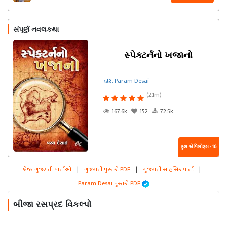
સંપૂર્ણ નવલકથા
સ્પેક્ટર્નનો ખજાનો
દ્વારા Param Desai
(2.1m)
167.6k
152
72.5k
કુલ એપિસોડ્સ : 16
શ્રેષ્ઠ ગુજરાતી વાર્તાઓ
|
ગુજરાતી પુસ્તકો PDF
|
ગુજરાતી સાહસિક વાર્તા
|
Param Desai પુસ્તકો PDF
બીજા રસપ્રદ વિકલ્પો