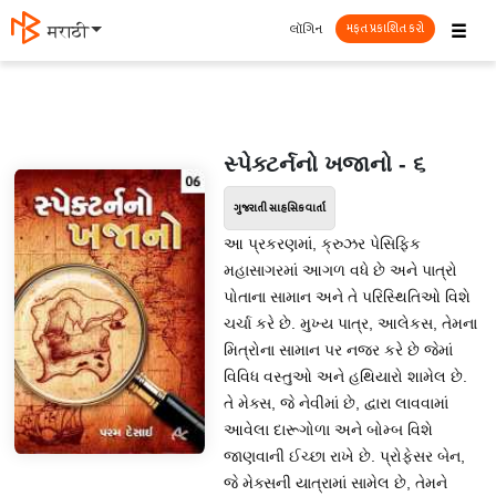
☰
લૉગિન
मराठी
મફત પ્રકાશિત કરો
સ્પેક્ટર્નનો ખજાનો - ૬
ગુજરાતી સાહસિક વાર્તા
આ પ્રકરણમાં, ક્રુઝર પેસિફિક
મહાસાગરમાં આગળ વધે છે અને પાત્રો
પોતાના સામાન અને તે પરિસ્થિતિઓ વિશે
ચર્ચા કરે છે. મુખ્ય પાત્ર, આલેકસ, તેમના
મિત્રોના સામાન પર નજર કરે છે જેમાં
વિવિધ વસ્તુઓ અને હથિયારો શામેલ છે.
તે મેક્સ, જે નેવીમાં છે, દ્વારા લાવવામાં
આવેલા દારૂગોળા અને બોમ્બ વિશે
જાણવાની ઈચ્છા રાખે છે. પ્રોફેસર બેન,
જે મેક્સની યાત્રામાં સામેલ છે, તેમને