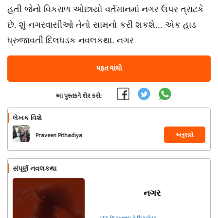
હતી જેનો વિકરાળ ઓછાયો વર્તમાનમાં નગર ઉપર ત્રાટકે
છે. શું નગરવાસીઓ તેનો સામનો કરી શકશે... એક હાડ
ધ્રુજાવતી દિલધડક નવલકથા. નગર
મફત વાંચો
આ પુસ્તકને શેર કરો:
લેખક વિશે
અનુસરો
Praveen Pithadiya
સંપૂર્ણ નવલકથા
નગર
દ્વારા Praveen Pithadiya