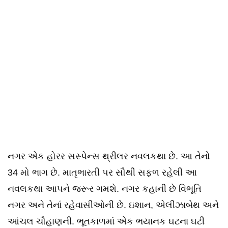
નગર એક હોરર સસ્પેન્સ થ્રીલર નવલકથા છે. આ તેનો
34 મો ભાગ છે. માતૃભારતી પર સૌથી સફળ રહેલી આ
નવલકથા આપને જરૂર ગમશે. નગર કહાની છે વિભૂતિ
નગર અને તેનાં રહેવાસીઓની છે. ઇશાન, એલીઝાબેથ અને
આંચલ ચૌહાણની. ભૂતકાળમાં એક ભયાનક ઘટના ઘટી