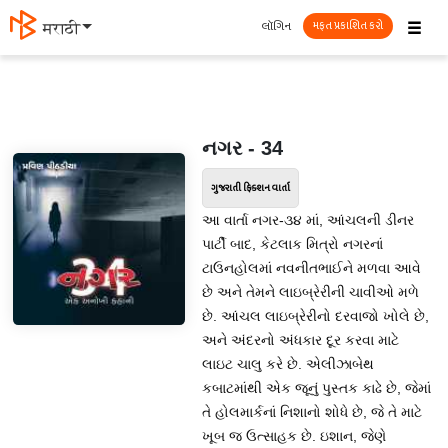
☰
લૉગિન
मराठी
મફત પ્રકાશિત કરો
નગર - 34
ગુજરાતી ફિક્શન વાર્તા
આ વાર્તા નગર-૩૪ માં, આંચલની ડીનર
પાર્ટી બાદ, કેટલાક મિત્રો નગરનાં
ટાઉનહોલમાં નવનીતભાઈને મળવા આવે
છે અને તેમને લાઇબ્રેરીની ચાવીઓ મળે
છે. આંચલ લાઇબ્રેરીનો દરવાજો ખોલે છે,
અને અંદરનો અંધકાર દૂર કરવા માટે
લાઇટ ચાલુ કરે છે. એલીઝાબેથ
કબાટમાંથી એક જૂનું પુસ્તક કાઢે છે, જેમાં
તે હોલમાર્કનાં નિશાનો શોધે છે, જે તે માટે
ખૂબ જ ઉત્સાહક છે. ઇશાન, જેણે