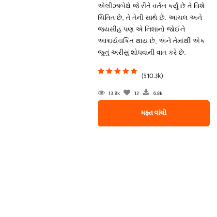
એલીઝાબેથે જે રીતે વર્તન કર્યું છે તે વિશે
ચિંતિત છે, તે તેની સાથે છે. આચલ અને
જયસીંહ પણ એ નિશાનો જોઈને
આશ્ચર્યચકિત થાય છે, અને તેમાંથી એક
જુનું અરીસું શોધવાની વાત કરે છે.
(510.3k)
13.8k
13
6.8k
મફત વાંચો