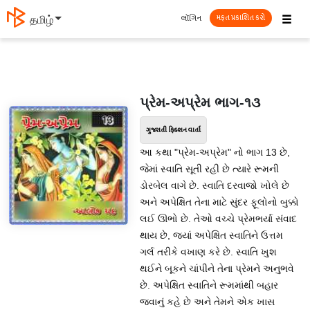
☰
લૉગિન
தமிழ்
મફત પ્રકાશિત કરો
પ્રેમ-અપ્રેમ ભાગ-૧૩
ગુજરાતી ફિક્શન વાર્તા
આ કથા "પ્રેમ-અપ્રેમ" નો ભાગ 13 છે,
જેમાં સ્વાતિ સૂતી રહી છે ત્યારે રૂમની
ડોરબેલ વાગે છે. સ્વાતિ દરવાજો ખોલે છે
અને અપેક્ષિત તેના માટે સુંદર ફૂલોનો બુક્કો
લઈ ઊભો છે. તેઓ વચ્ચે પ્રેમભર્યા સંવાદ
થાય છે, જ્યાં અપેક્ષિત સ્વાતિને ઉત્તમ
ગર્લ તરીકે વખાણ કરે છે. સ્વાતિ ખુશ
થઈને બૂકને ચાંપીને તેના પ્રેમને અનુભવે
છે. અપેક્ષિત સ્વાતિને રૂમમાંથી બહાર
જવાનું કહે છે અને તેમને એક ખાસ