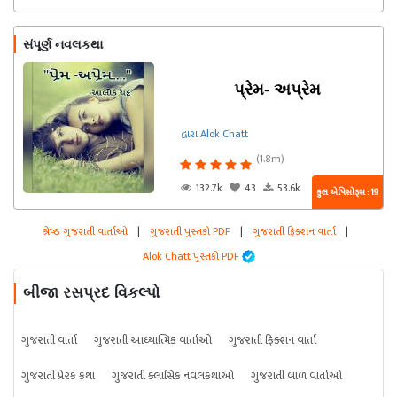
સંપૂર્ણ નવલકથા
પ્રેમ- અપ્રેમ
દ્વારા Alok Chatt
(1.8m)
132.7k
43
53.6k
કુલ એપિસોડ્સ : 19
શ્રેષ્ઠ ગુજરાતી વાર્તાઓ
|
ગુજરાતી પુસ્તકો PDF
|
ગુજરાતી ફિક્શન વાર્તા
|
Alok Chatt પુસ્તકો PDF
બીજા રસપ્રદ વિકલ્પો
ગુજરાતી વાર્તા
ગુજરાતી આધ્યાત્મિક વાર્તાઓ
ગુજરાતી ફિક્શન વાર્તા
ગુજરાતી પ્રેરક કથા
ગુજરાતી ક્લાસિક નવલકથાઓ
ગુજરાતી બાળ વાર્તાઓ