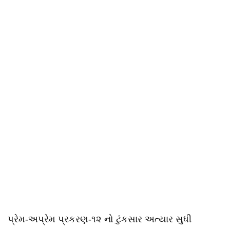
પ્રેમ-અપ્રેમ પ્રકરણ-૧૨ નો ટુંકસાર અત્યાર સુધી