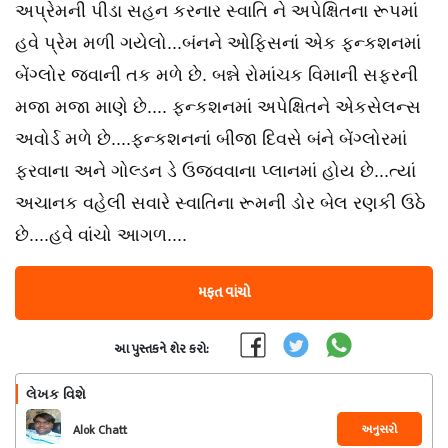
અપ્રેમની પીડા સહન કરનાર સ્વાતિ ને અપેક્ષિતના રૂપમાં
હવે પ્રેમ મળી ગયેલો...બંનને ઓફિસનાં એક ફન્કશનમાં
બેંગ્લોર જવાની તક મળે છે. બન્ને રોમાંચક વિમાની સફરની
મજા મજા માણે છે.... ફન્કશનમાં અપેક્ષિતને એકસેલન્સ
અવોર્ડ મળે છે....ફન્કશનનાં બીજા દિવસે બંને બેંગ્લોરમાં
ફરવાના અને ગોલ્ડન ડે ઉજવવાના પ્લાનમાં હોય છે...ત્યાં
અચાનક વહેલી સવારે સ્વાતિના રૂમની ડોર બેલ રણકી ઉઠે
છે....હવે વાંચો આગળ....
મફત વાંચો
આ પુસ્તકને શેર કરો:
લેખક વિશે
અનુસરો
Alok Chatt