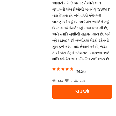
આશ્ચર્ય મળે છે જ્યારે તેઓને લાલ
ગુલાબની પાંખડીઓથી બનાવેલું 'SWATI'
નામ દેખાય છે. બંને વચ્ચે પ્રેમભરી
લાગણીઓ વહે છે. અપેક્ષિત સ્વાતિને કહે
છે કે આજે તેમને ઘણું મજા કરવાની છે,
અને સ્વાતિ ખુશીથી સહમત થાય છે. બંને
બ્રેકફાસ્ટ પછી બેંગ્લોરમાં મેટ્રો ટ્રેનની
મુસાફરી કરવા માટે તૈયારી કરે છે, જ્યાં
તેઓ બંને મેટ્રો સ્ટેશનની સ્વચ્છતા અને
શાંતિ જોઈને આશ્ચર્યચકિત થઈ જાય છે.
(76.2k)
6.6k
5
2.5k
મફત વાંચો