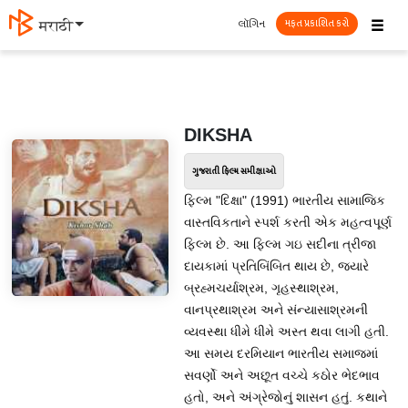
☰
લૉગિન
मराठी
મફત પ્રકાશિત કરો
DIKSHA
ગુજરાતી ફિલ્મ સમીક્ષાઓ
ફિલ્મ "દિક્ષા" (1991) ભારતીય સામાજિક
વાસ્તવિકતાને સ્પર્શ કરતી એક મહત્વપૂર્ણ
ફિલ્મ છે. આ ફિલ્મ ગઇ સદીના ત્રીજા
દાયકામાં પ્રતિબિંબિત થાય છે, જયારે
બ્રહ્મચર્યાશ્રમ, ગૃહસ્થાશ્રમ,
વાનપ્રથાશ્રમ અને સંન્યાસાશ્રમની
વ્યવસ્થા ધીમે ધીમે અસ્ત થવા લાગી હતી.
આ સમય દરમિયાન ભારતીય સમાજમાં
સવર્ણો અને અછૂત વચ્ચે કઠોર ભેદભાવ
હતો, અને અંગ્રેજોનું શાસન હતું. કથાને