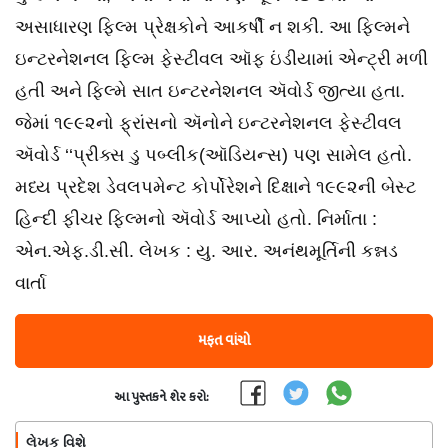
અસાધારણ ફિલ્મ પ્રેક્ષકોને આકર્ષી ન શકી. આ ફિલ્મને
ઇન્ટરનેશનલ ફિલ્મ ફેસ્ટીવલ ઑફ ઇંડીયામાં એન્ટ્રી મળી
હતી અને ફિલ્મે સાત ઇન્ટરનેશનલ ઍવોર્ડ જીત્યા હતા.
જેમાં ૧૯૯૨નો ફ્રાંસનો ઍનોને ઇન્ટરનેશનલ ફેસ્ટીવલ
ઍવોર્ડ ‘‘પ્રીક્સ ડુ પબ્લીક(ઑડિયન્સ) પણ સામેલ હતો.
મધ્ય પ્રદેશ ડેવલપમેન્ટ કોર્પોરેશને દિક્ષાને ૧૯૯૨ની બેસ્ટ
હિન્દી ફીચર ફિલ્મનો ઍવોર્ડ આપ્યો હતો. નિર્માતા :
એન.એફ.ડી.સી. લેખક : યુ. આર. અનંથમૂર્તિની કન્નડ
વાર્તા
મફત વાંચો
આ પુસ્તકને શેર કરો:
લેખક વિશે