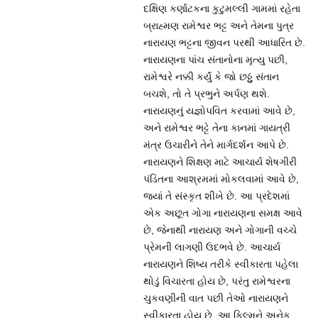
દક્ષિણ કર્ણાટકના કુટુમલ્લી ગામમાં રહેતા
બ્રાહ્મણ રામેશ્વર ભટ્ટ અને તેમના પુત્ર
નારાયણ ભટ્ટના જીવન પરથી આધારિત છે.
નારાયણના પાંચ સંતાનોના મૃત્યુ પછી,
રામેશ્વરે નક્કી કર્યું કે જો છઠ્ઠું સંતાન
બચશે, તો તે પ્રભુને અર્પણ થશે.
નારાયણનું યજ્ઞોપવિત કરવામાં આવે છે,
અને રામેશ્વર ભટ્ટે તેના કાનમાં ગાયત્રી
મંત્ર ઉચારીને તેને માર્ગદર્શન આપે છે.
નારાયણને શિક્ષણ માટે આચાર્ય શેષગીરી
પંડિતના આશ્રમમાં મોકલવામાં આવે છે,
જ્યાં તે સંસ્કૃત શીખે છે. આ પ્રદેશમાં
એક અછૂત ગોગા નારાયણના સમક્ષ આવે
છે, જેનાથી નારાયણ અને ગોગાની વચ્ચે
પ્રેમની લાગણી ઉદભવે છે. આચાર્ય
નારાયણને શિષ્ય તરીકે સ્વીકારતા પહેલા
થોડું વિચારતા હોય છે, પરંતુ રામેશ્વરના
ચુકવણીની વાત પછી તેઓ નારાયણને
સ્વીકારતા હોય છે. આ ફિલ્મને અનેક