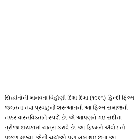
સિદ્ધાંતોની માનવતા વિહોણી દિક્ષા દિક્ષા (૧૯૯૧) હિન્દી ફિલ્મ
જગતના નવા પ્રવાહની શરૂઆતની આ ફિલ્મ સમાજની
નક્કર વાસ્તવિક્તાને સ્પર્શે છે. એ આપણને ગઇ સદીના
ત્રીજા દાયકામાં યાત્રા કરાવે છે. આ ફિલ્મને ઍવોર્ડ તો
પુષ્કળ મળ્યા, એની ચર્ચાઓ પણ ખૂબ થઇ છતાં આ