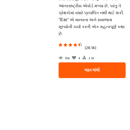
આંતરરાષ્ટ્રીય એવોર્ડ મળ્યા છે, પરંતુ તે
પ્રેક્ષકોમાં વધારે પ્રચલિત નથી થઈ શકી.
"દિક્ષા" એ માનવતા અને સમાજના
મૂલ્યોની ચર્ચા કરતી એક મહત્વપૂર્ણ કથા
છે.
(28.5k)
9.1k
4
2.3k
મફત વાંચો