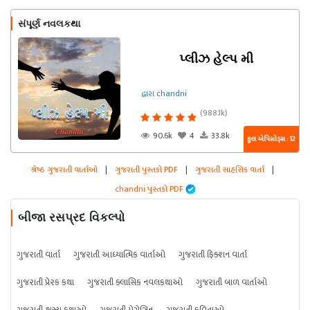
સંપૂર્ણ નવલકથા
પ્લીઝ હેલ્પ મી
દ્વારા chandni
(988.1k)
90.6k
4
33.8k
કુલ એપિસોડ્સ : 12
શ્રેષ્ઠ ગુજરાતી વાર્તાઓ
|
ગુજરાતી પુસ્તકો PDF
|
ગુજરાતી સાહસિક વાર્તા
|
chandni પુસ્તકો PDF
બીજા રસપ્રદ વિકલ્પો
ગુજરાતી વાર્તા
ગુજરાતી આધ્યાત્મિક વાર્તાઓ
ગુજરાતી ફિક્શન વાર્તા
ગુજરાતી પ્રેરક કથા
ગુજરાતી ક્લાસિક નવલકથાઓ
ગુજરાતી બાળ વાર્તાઓ
ગુજરાતી હાસ્ય કથાઓ
ગુજરાતી મેગેઝિન
ગુજરાતી કવિતાઓ