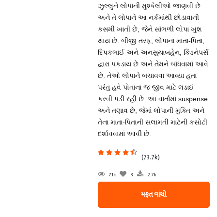
ઝુલ્લુને લોપાની મુશ્કેલીઓ જાણવી છે
અને તે લોપાને આ નર્કમાંથી છોડાવાની
કસમી ખાતી છે, જેને સાંભળી લોપા ખુશ
થાય છે. બીજી તરફ, લોપાના માતા-પિતા,
દિપકભાઈ અને અનસુયાબહેન, કિડનેપર્સ
દ્વારા પકડાય છે અને તેમને બાંધવામાં આવે
છે. તેઓ લોપાને બચાવવા આવ્યા હતા
પરંતુ હવે પોતાના જ જીવ માટે લડાઈ
કરવી પડી રહી છે. આ વાર્તામાં suspense
અને તણાવ છે, જેમાં લોપાની મુક્તિ અને
તેના માતા-પિતાની સલામતી માટેની કસોટી
દર્શાવવામાં આવી છે.
(73.7k)
7.1k
3
2.7k
મફત વાંચો