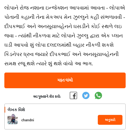
લોપાને રોજ નશાના ઇન્જેક્શન આપવામાં આવતા - લોપાએ
પોતાની કહાની તેના મેકઅપ મેન ઝુલ્લુને કહી સંભળાવવી -
દીપકભાઈ અને અનસૂયાબહેનને ઘસડીને કોઈ સ્થળે લઇ
જવા - ત્યાંથી નીકળવા માટે લોપાને ઝુલ્લુ દ્વારા એક પ્લાન
ઘડી આપવો શું લોપા દલદલમાંથી બહાર નીકળી શકશે
કિડનેપર ધ્રુવ જયારે દીપકભાઈ અને અનસૂયાબહેનની
સમક્ષ રજૂ થશે ત્યારે શું થશે વાંચો આ ભાગ.
મફત વાંચો
આ પુસ્તકને શેર કરો:
લેખક વિશે
અનુસરો
chandni